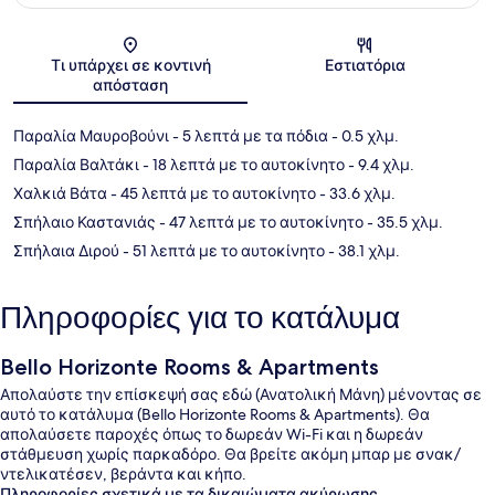
Χάρτης
Τι υπάρχει σε κοντινή
Εστιατόρια
απόσταση
Παραλία Μαυροβούνι
- 5 λεπτά με τα πόδια
- 0.5 χλμ.
Παραλία Βαλτάκι
- 18 λεπτά με το αυτοκίνητο
- 9.4 χλμ.
Χαλκιά Βάτα
- 45 λεπτά με το αυτοκίνητο
- 33.6 χλμ.
Σπήλαιο Καστανιάς
- 47 λεπτά με το αυτοκίνητο
- 35.5 χλμ.
Σπήλαια Διρού
- 51 λεπτά με το αυτοκίνητο
- 38.1 χλμ.
Πληροφορίες για το κατάλυμα
Bello Horizonte Rooms & Apartments
Απολαύστε την επίσκεψή σας εδώ (Ανατολική Μάνη) μένοντας σε
αυτό το κατάλυμα (Bello Horizonte Rooms & Apartments). Θα
απολαύσετε παροχές όπως το δωρεάν Wi-Fi και η δωρεάν
στάθμευση χωρίς παρκαδόρο. Θα βρείτε ακόμη μπαρ με σνακ/
ντελικατέσεν, βεράντα και κήπο.
Πληροφορίες σχετικά με τα δικαιώματα ακύρωσης