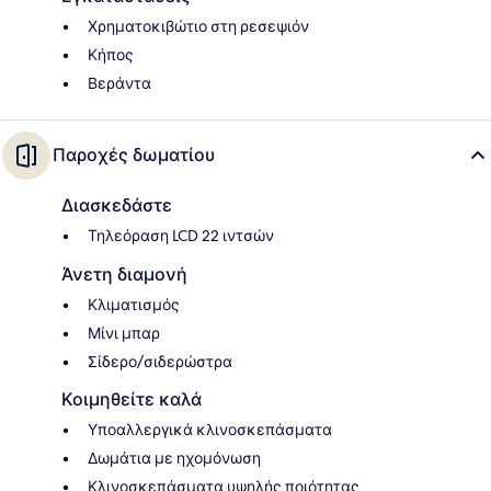
Χρηματοκιβώτιο στη ρεσεψιόν
Κήπος
Βεράντα
Παροχές δωματίου
Διασκεδάστε
Τηλεόραση LCD 22 ιντσών
Άνετη διαμονή
Κλιματισμός
Μίνι μπαρ
Σίδερο/σιδερώστρα
Κοιμηθείτε καλά
Υποαλλεργικά κλινοσκεπάσματα
Δωμάτια με ηχομόνωση
Κλινοσκεπάσματα υψηλής ποιότητας