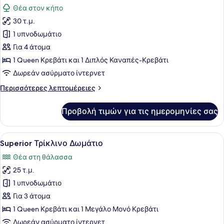
όλων
Θέα στον κήπο
των
30 τ.μ.
φωτογραφιών
για
1 υπνοδωμάτιο
Family
Για 4 άτομα
Στούντιο
1 Queen Κρεβάτι και 1 Διπλός Καναπές-Κρεβάτι
Δωρεάν ασύρματο ίντερνετ
Περισσότερες
Περισσότερες λεπτομέρειες
λεπτομέρειες
για
Προβολή τιμών για τις ημερομηνίες σας
Family
Στούντιο
Προβολή
Ένα δωμάτιο ξενοδοχείου με ένα κρ
9
Superior Τρίκλινο Δωμάτιο
όλων
Θέα στη θάλασσα
των
25 τ.μ.
φωτογραφιών
για
1 υπνοδωμάτιο
Superior
Για 3 άτομα
Τρίκλινο
1 Queen Κρεβάτι και 1 Μεγάλο Μονό Κρεβάτι
Δωμάτιο
Δωρεάν ασύρματο ίντερνετ