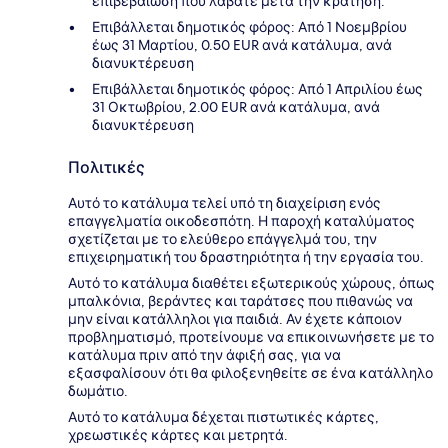
επιβεβαίωση που λάβατε μετά την κράτηση.
Επιβάλλεται δημοτικός φόρος: Από 1 Νοεμβρίου
έως 31 Μαρτίου, 0.50 EUR ανά κατάλυμα, ανά
διανυκτέρευση
Επιβάλλεται δημοτικός φόρος: Από 1 Απριλίου έως
31 Οκτωβρίου, 2.00 EUR ανά κατάλυμα, ανά
διανυκτέρευση
Πολιτικές
Αυτό το κατάλυμα τελεί υπό τη διαχείριση ενός
επαγγελματία οικοδεσπότη. Η παροχή καταλύματος
σχετίζεται με το ελεύθερο επάγγελμά του, την
επιχειρηματική του δραστηριότητα ή την εργασία του.
Αυτό το κατάλυμα διαθέτει εξωτερικούς χώρους, όπως
μπαλκόνια, βεράντες και ταράτσες που πιθανώς να
μην είναι κατάλληλοι για παιδιά. Αν έχετε κάποιον
προβληματισμό, προτείνουμε να επικοινωνήσετε με το
κατάλυμα πριν από την άφιξή σας, για να
εξασφαλίσουν ότι θα φιλοξενηθείτε σε ένα κατάλληλο
δωμάτιο.
Αυτό το κατάλυμα δέχεται πιστωτικές κάρτες,
χρεωστικές κάρτες και μετρητά.