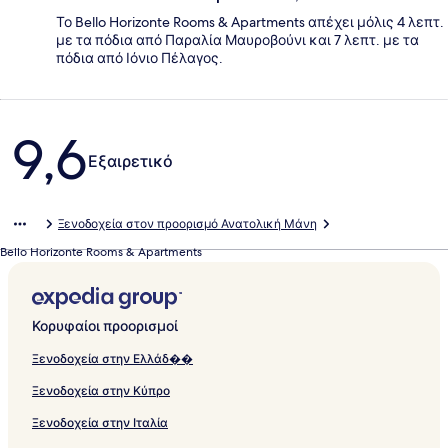
Το Bello Horizonte Rooms & Apartments απέχει μόλις 4 λεπτ.
με τα πόδια από Παραλία Μαυροβούνι και 7 λεπτ. με τα
πόδια από Ιόνιο Πέλαγος.
Σχόλια
9,6
Εξαιρετικό
Ξενοδοχεία στον προορισμό Ανατολική Μάνη
Bello Horizonte Rooms & Apartments
Κορυφαίοι προορισμοί
Ξενοδοχεία στην Ελλάδ��
Ξενοδοχεία στην Κύπρο
Ξενοδοχεία στην Ιταλία