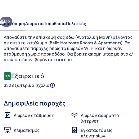
&
Apartments
οηγούμενο
Επόμενο
29+
Επισκόπηση
Δωμάτια
Τοποθεσία
Πολιτικές
Απολαύστε την επίσκεψή σας εδώ (Ανατολική Μάνη) μένοντας
σε αυτό το κατάλυμα (Bello Horizonte Rooms & Apartments). Θα
απολαύσετε παροχές όπως το δωρεάν Wi-Fi και η δωρεάν
στάθμευση χωρίς παρκαδόρο. Θα βρείτε ακόμη μπαρ με σνακ/
ντελικατέσεν, βεράντα και κήπο.
Σχόλια
Εξαιρετικό
9,6
9,6 στα 10
332 εξωτερικά σχόλια
Θέα στον κήπο
Δημοφιλείς παροχές
Δωρεάν στάθμευση
Δωρεάν ασύρματο
ίντερνετ
Κλιματισμός
Εγκαταστάσεις
πλυντηρίων