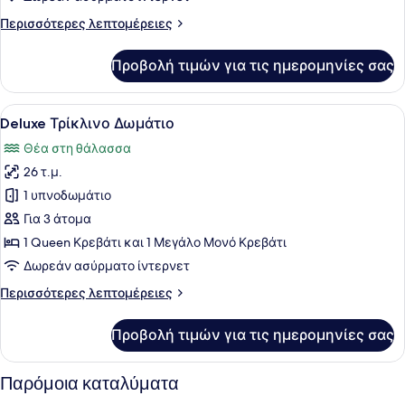
Περισσότερες
Περισσότερες λεπτομέρειες
λεπτομέρειες
για
Προβολή τιμών για τις ημερομηνίες σας
Superior
Τρίκλινο
Δωμάτιο
Προβολή
Ένα υπνοδωμάτιο με ένα κρεβάτι, έ
10
Deluxe Τρίκλινο Δωμάτιο
όλων
Θέα στη θάλασσα
των
26 τ.μ.
φωτογραφιών
για
1 υπνοδωμάτιο
Deluxe
Για 3 άτομα
Τρίκλινο
1 Queen Κρεβάτι και 1 Μεγάλο Μονό Κρεβάτι
Δωμάτιο
Δωρεάν ασύρματο ίντερνετ
Περισσότερες
Περισσότερες λεπτομέρειες
λεπτομέρειες
για
Προβολή τιμών για τις ημερομηνίες σας
Deluxe
Τρίκλινο
Δωμάτιο
Παρόμοια καταλύματα