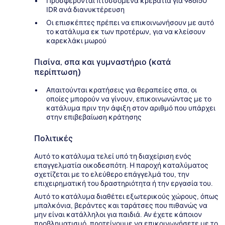
Προσφέρονται πτυσσόμενα κρεβάτια για 986150
IDR ανά διανυκτέρευση
Οι επισκέπτες πρέπει να επικοινωνήσουν με αυτό
το κατάλυμα εκ των προτέρων, για να κλείσουν
καρεκλάκι μωρού
Πισίνα, σπα και γυμναστήριο (κατά
περίπτωση)
Απαιτούνται κρατήσεις για θεραπείες σπα, οι
οποίες μπορούν να γίνουν, επικοινωνώντας με το
κατάλυμα πριν την άφιξη στον αριθμό που υπάρχει
στην επιβεβαίωση κράτησης
Πολιτικές
Αυτό το κατάλυμα τελεί υπό τη διαχείριση ενός
επαγγελματία οικοδεσπότη. Η παροχή καταλύματος
σχετίζεται με το ελεύθερο επάγγελμά του, την
επιχειρηματική του δραστηριότητα ή την εργασία του.
Αυτό το κατάλυμα διαθέτει εξωτερικούς χώρους, όπως
μπαλκόνια, βεράντες και ταράτσες που πιθανώς να
μην είναι κατάλληλοι για παιδιά. Αν έχετε κάποιον
προβληματισμό, προτείνουμε να επικοινωνήσετε με το