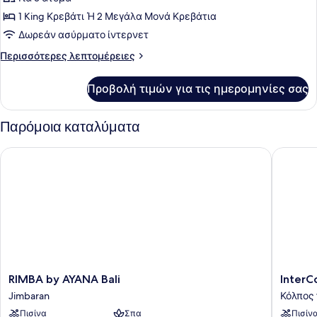
φωτογραφιών
για
1 King Κρεβάτι Ή 2 Μεγάλα Μονά Κρεβάτια
Jimbaran
Δωρεάν ασύρματο ίντερνετ
Bay
Περισσότερες
Περισσότερες λεπτομέρειες
Room
λεπτομέρειες
για
Προβολή τιμών για τις ημερομηνίες σας
Jimbaran
Bay
Room
Παρόμοια καταλύματα
RIMBA by AYANA Bali
InterCon
RIMBA
InterCon
RIMBA by AYANA Bali
InterC
by
Bali
Jimbaran
Κόλπος
AYANA
Resort
Πισίνα
Σπα
Πισίν
Bali
by