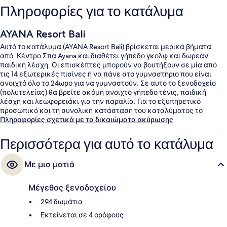
Πληροφορίες για το κατάλυμα
AYANA Resort Bali
Αυτό το κατάλυμα (AYANA Resort Bali) βρίσκεται μερικά βήματα
από: Κέντρο Σπα Ayana και διαθέτει γήπεδο γκολφ και δωρεάν
παιδική λέσχη. Οι επισκέπτες μπορούν να βουτήξουν σε μία από
τις 14 εξωτερικές πισίνες ή να πάνε στο γυμναστήριο που είναι
ανοιχτό όλο το 24ωρο για να γυμναστούν. Σε αυτό το ξενοδοχείο
(πολυτελείας) θα βρείτε ακόμη ανοιχτό γήπεδο τένις, παιδική
λέσχη και λεωφορειάκι για την παραλία. Για το εξυπηρετικό
προσωπικό και τη συνολική κατάσταση του καταλύματος το
κατάλυμα λαμβάνει καλή βαθμολογία από τους ταξιδιώτες.
Πληροφορίες σχετικά με τα δικαιώματα ακύρωσης
Περισσότερα για αυτό το κατάλυμα
Με μια ματιά
Μέγεθος ξενοδοχείου
294 δωμάτια
Εκτείνεται σε 4 ορόφους