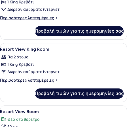
1 King Κρεβάτι
φωτογραφιών
για
Δωρεάν ασύρματο ίντερνετ
Ocean
Περισσότερες
Περισσότερες λεπτομέρειες
View
λεπτομέρειες
για
King
Προβολή τιμών για τις ημερομηνίες σας
Ocean
Suite
View
King
Προβολή
Μίνι μπαρ, χρηματοκιβώτιο στο δωμ
4
Suite
Resort View King Room
όλων
Για 2 άτομα
των
1 King Κρεβάτι
φωτογραφιών
για
Δωρεάν ασύρματο ίντερνετ
Resort
Περισσότερες
Περισσότερες λεπτομέρειες
View
λεπτομέρειες
για
King
Προβολή τιμών για τις ημερομηνίες σας
Resort
Room
View
King
Προβολή
Ένα ευρύχωρο δωμάτιο ξενοδοχείου
8
Room
Resort View Room
όλων
Θέα στο θέρετρο
των
52 τ.μ.