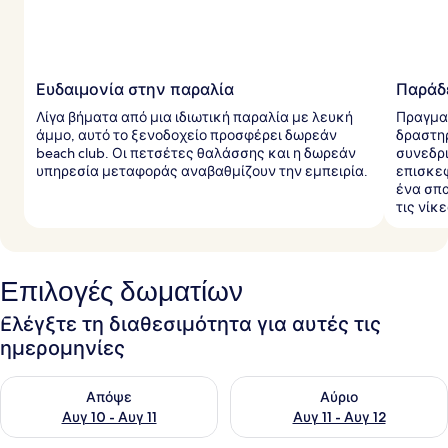
Ευδαιμονία στην παραλία
Παράδε
Λίγα βήματα από μια ιδιωτική παραλία με λευκή
Πραγμα
άμμο, αυτό το ξενοδοχείο προσφέρει δωρεάν
δραστηρ
beach club. Οι πετσέτες θαλάσσης και η δωρεάν
συνεδρι
υπηρεσία μεταφοράς αναβαθμίζουν την εμπειρία.
επισκεφ
ένα σπα
τις νίκ
Επιλογές δωματίων
Ελέγξτε τη διαθεσιμότητα για αυτές τις
ημερομηνίες
Έλεγχος διαθεσιμότητας για απόψε Αυγ 10 - Αυγ 11
Έλεγχος διαθεσιμότητας για α
Απόψε
Αύριο
Αυγ 10 - Αυγ 11
Αυγ 11 - Αυγ 12