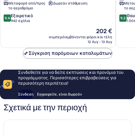
Μεταφορά από/προς
Δωρεάν στάθμευση
Μεταφ
Jimbaran
IHG
το αεροδρόμιο
το αε
Κόλπος
9.4
9.2
Εξαιρετικό
του
Θαυ
9,4
9,2
στα
στα
942 σχόλια
Τζιμπα
1.00
10,
10,
Η
202 €
Εξαιρετικό,
Θαυμάσ
τιμή
942
1.004
συμπεριλαμβάνονται φόροι και τέλη
είναι
12 Αυγ - 13 Αυγ
σχόλια
σχόλια
202 €
Σύγκριση παρόμοιων καταλυμάτων
Συνδεθείτε για να δείτε εκπτώσεις και προνόμια του
προγράμματος. Περισσότερες επιβραβεύσεις για
περισσότερη περιπέτεια!
Σύνδεση
Εγγραφείτε, είναι δωρεάν
Σχετικά με την περιοχή