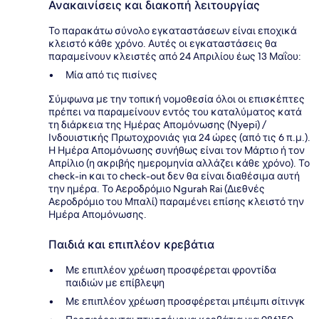
Ανακαινίσεις και διακοπή λειτουργίας
Το παρακάτω σύνολο εγκαταστάσεων είναι εποχικά
κλειστό κάθε χρόνο. Αυτές οι εγκαταστάσεις θα
παραμείνουν κλειστές από 24 Απριλίου έως 13 Μαΐου:
Μία από τις πισίνες
Σύμφωνα με την τοπική νομοθεσία όλοι οι επισκέπτες
πρέπει να παραμείνουν εντός του καταλύματος κατά
τη διάρκεια της Ημέρας Απομόνωσης (Nyepi) /
Ινδουιστικής Πρωτοχρονιάς για 24 ώρες (από τις 6 π.μ.).
Η Ημέρα Απομόνωσης συνήθως είναι τον Μάρτιο ή τον
Απρίλιο (η ακριβής ημερομηνία αλλάζει κάθε χρόνο). Το
check-in και το check-out δεν θα είναι διαθέσιμα αυτή
την ημέρα. Το Αεροδρόμιο Ngurah Rai (Διεθνές
Αεροδρόμιο του Μπαλί) παραμένει επίσης κλειστό την
Ημέρα Απομόνωσης.
Παιδιά και επιπλέον κρεβάτια
Με επιπλέον χρέωση προσφέρεται φροντίδα
παιδιών με επίβλεψη
Με επιπλέον χρέωση προσφέρεται μπέιμπι σίτινγκ