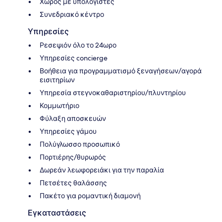
Χώρος με υπολογιστές
Συνεδριακό κέντρο
Υπηρεσίες
Ρεσεψιόν όλο το 24ωρο
Υπηρεσίες concierge
Βοήθεια για προγραμματισμό ξεναγήσεων/αγορά
εισιτηρίων
Υπηρεσία στεγνοκαθαριστηρίου/πλυντηρίου
Κομμωτήριο
Φύλαξη αποσκευών
Υπηρεσίες γάμου
Πολύγλωσσο προσωπικό
Πορτιέρης/θυρωρός
Δωρεάν λεωφορειάκι για την παραλία
Πετσέτες θαλάσσης
Πακέτο για ρομαντική διαμονή
Εγκαταστάσεις