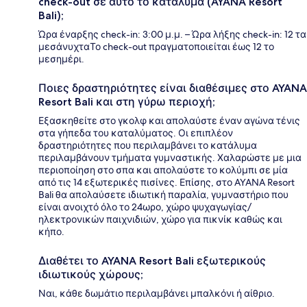
check-out σε αυτό το κατάλυμα (AYANA Resort
Bali);
Ώρα έναρξης check-in: 3:00 μ.μ. – Ώρα λήξης check-in: 12 τα
μεσάνυχταΤο check-out πραγματοποιείται έως 12 το
μεσημέρι.
Ποιες δραστηριότητες είναι διαθέσιμες στο AYANA
Resort Bali και στη γύρω περιοχή;
Εξασκηθείτε στο γκολφ και απολαύστε έναν αγώνα τένις
στα γήπεδα του καταλύματος. Οι επιπλέον
δραστηριότητες που περιλαμβάνει το κατάλυμα
περιλαμβάνουν τμήματα γυμναστικής. Χαλαρώστε με μια
περιοποίηση στο σπα και απολαύστε το κολύμπι σε μία
από τις 14 εξωτερικές πισίνες. Επίσης, στο AYANA Resort
Bali θα απολαύσετε ιδιωτική παραλία, γυμναστήριο που
είναι ανοιχτό όλο το 24ωρο, χώρο ψυχαγωγίας/
ηλεκτρονικών παιχνιδιών, χώρο για πικνίκ καθώς και
κήπο.
Διαθέτει το AYANA Resort Bali εξωτερικούς
ιδιωτικούς χώρους;
Ναι, κάθε δωμάτιο περιλαμβάνει μπαλκόνι ή αίθριο.