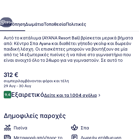
οηγούμενο
Επόμενο
191+
Επισκόπηση
Δωμάτια
Τοποθεσία
Πολιτικές
Αυτό το κατάλυμα (AYANA Resort Bali) βρίσκεται μερικά βήματα
από: Κέντρο Σπα Ayana και διαθέτει γήπεδο γκολφ και δωρεάν
παιδική λέσχη. Οι επισκέπτες μπορούν να βουτήξουν σε μία
από τις 14 εξωτερικές πισίνες ή να πάνε στο γυμναστήριο που
είναι ανοιχτό όλο το 24ωρο για να γυμναστούν. Σε αυτό το
ξενοδοχείο (πολυτελείας) θα βρείτε ακόμη ανοιχτό γήπεδο
τένις, παιδική λέσχη και λεωφορειάκι για την παραλία. Για το
Η
312 €
εξυπηρετικό προσωπικό και τη συνολική κατάσταση του
τρέχουσα
συμπεριλαμβάνονται φόροι και τέλη
καταλύματος το κατάλυμα λαμβάνει καλή βαθμολογία από
τιμή
29 Αυγ - 30 Αυγ
τους ταξιδιώτες.
Θέα στην παραλία/θάλασσα
είναι
Σχόλια
Εξαιρετικό
9,4
Δείτε και τα 1.004 σχόλια
312 €
9,4 στα 10
Δημοφιλείς παροχές
Πισίνα
Σπα
Μεταφορά από/προς το
Δωρεάν στάθμευση