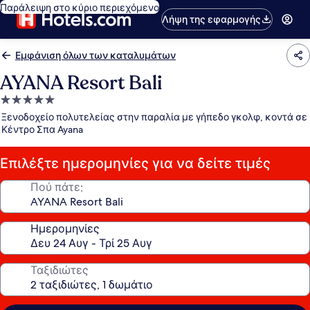
Παράλειψη στο κύριο περιεχόμενο
Λήψη της εφαρμογής
Εμφάνιση όλων των καταλυμάτων
AYANA Resort Bali
Κατάλυμα
με
Ξενοδοχείο πολυτελείας στην παραλία με γήπεδο γκολφ, κοντά σε
5.0
Κέντρο Σπα Ayana
αστέρια
Επιλέξτε ημερομηνίες για να δείτε τιμές
Πού πάτε;
Ημερομηνίες
Ταξιδιώτες