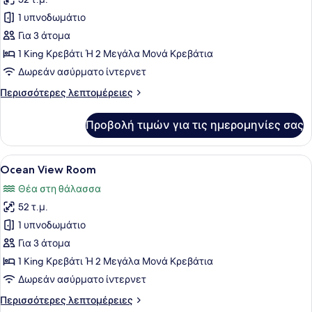
φωτογραφιών
για
1 υπνοδωμάτιο
Resort
Για 3 άτομα
View
1 King Κρεβάτι Ή 2 Μεγάλα Μονά Κρεβάτια
Room
Δωρεάν ασύρματο ίντερνετ
Περισσότερες
Περισσότερες λεπτομέρειες
λεπτομέρειες
για
Προβολή τιμών για τις ημερομηνίες σας
Resort
View
Room
Προβολή
Ένα δωμάτιο ξενοδοχείου με δύο κρ
7
Ocean View Room
όλων
Θέα στη θάλασσα
των
52 τ.μ.
φωτογραφιών
για
1 υπνοδωμάτιο
Ocean
Για 3 άτομα
View
1 King Κρεβάτι Ή 2 Μεγάλα Μονά Κρεβάτια
Room
Δωρεάν ασύρματο ίντερνετ
Περισσότερες
Περισσότερες λεπτομέρειες
λεπτομέρειες