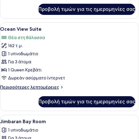
για
Προβολή τιμών για τις ημερομηνίες σας
Ocean
View
Room
Προβολή
Ένα υπνοδωμάτιο με ένα μεγάλο κρε
10
Ocean View Suite
όλων
Θέα στη θάλασσα
των
162 τ.μ.
φωτογραφιών
για
1 υπνοδωμάτιο
Ocean
Για 3 άτομα
View
1 Queen Κρεβάτι
Suite
Δωρεάν ασύρματο ίντερνετ
Περισσότερες
Περισσότερες λεπτομέρειες
λεπτομέρειες
για
Προβολή τιμών για τις ημερομηνίες σας
Ocean
View
Suite
Προβολή
Ένα ευρύχωρο δωμάτιο ξενοδοχείου 
5
Jimbaran Bay Room
όλων
1 υπνοδωμάτιο
των
Για 3 άτομα