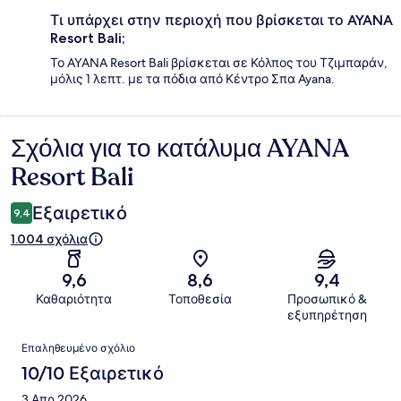
Τι υπάρχει στην περιοχή που βρίσκεται το AYANA
Resort Bali;
Το AYANA Resort Bali βρίσκεται σε Κόλπος του Τζιμπαράν,
μόλις 1 λεπτ. με τα πόδια από Κέντρο Σπα Ayana.
Σχόλια για το κατάλυμα AYANA
Σχόλια
Resort Bali
Εξαιρετικό
9,4
1.004 σχόλια
9,6
8,6
9,4
Καθαριότητα
Τοποθεσία
Προσωπικό &
εξυπηρέτηση
Σχόλια
Επαληθευμένο σχόλιο
10/10 Εξαιρετικό
3 Απρ 2026