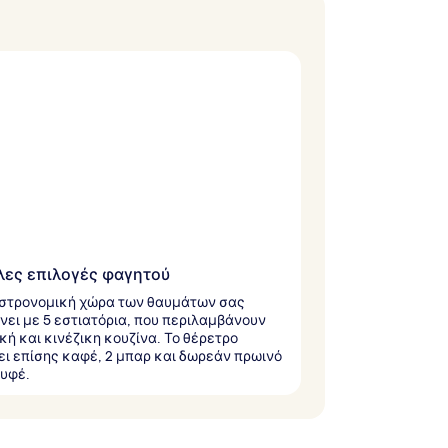
λες επιλογές φαγητού
στρονομική χώρα των θαυμάτων σας
νει με 5 εστιατόρια, που περιλαμβάνουν
κή και κινέζικη κουζίνα. Το θέρετρο
ει επίσης καφέ, 2 μπαρ και δωρεάν πρωινό
υφέ.