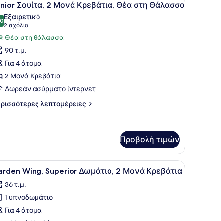
8
unior Σουίτα, 2 Μονά Κρεβάτια, Θέα στη Θάλασσα
έα
λων
Εξαιρετικό
ον
ων
,0
10,0 στα 10
(2
2 σχόλια
πο
ωτογραφιών
σχόλια)
Θέα στη θάλασσα
ια
90 τ.μ.
unior
Για 4 άτομα
ουίτα,
2 Μονά Κρεβάτια
Δωρεάν ασύρματο ίντερνετ
ονά
ρεβάτια,
ρισσότερες
ρισσότερες λεπτομέρειες
έα
πτομέρειες
α
τη
nior
άλασσα
υίτα,
Προβολή τιμών
ονά
ουρτίνες.
γάλο κρεβάτι, ένα γραφείο, μια καρέκλα και ένα μπαλκόνι με κουρτίν
ροβολή
Garden Wing, Superior Δωμάτιο, 2 Μονά Κ
εβάτια,
6
arden Wing, Superior Δωμάτιο, 2 Μονά Κρεβάτια
έα
λων
η
36 τ.μ.
ων
άλασσα
1 υπνοδωμάτιο
ωτογραφιών
ια
Για 4 άτομα