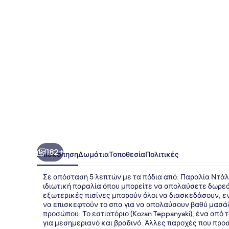
Ria,
Kota
Kinabalu
182+
Επισκόπηση
Δωμάτια
Τοποθεσία
Πολιτικές
Σε απόσταση 5 λεπτών με τα πόδια από: Παραλία Ντάλιτ,
ιδιωτική παραλία όπου μπορείτε να απολαύσετε δωρεά
εξωτερικές πισίνες μπορούν όλοι να διασκεδάσουν, εν
να επισκεφτούν το σπα για να απολαύσουν βαθύ μασάζ
προσώπου. Το εστιατόριο (Kozan Teppanyaki), ένα από τ
για μεσημεριανό και βραδινό. Άλλες παροχές που προσ