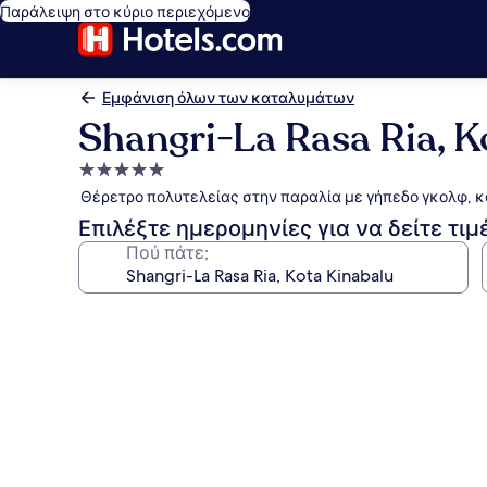
Παράλειψη στο κύριο περιεχόμενο
Εμφάνιση όλων των καταλυμάτων
Shangri-La Rasa Ria, K
Κατάλυμα
με
Θέρετρο πολυτελείας στην παραλία με γήπεδο γκολφ, κ
5.0
Επιλέξτε ημερομηνίες για να δείτε τιμ
αστέρια
Πού πάτε;
Συλλογή
φωτογραφιών
για
Shangri-
La
Rasa