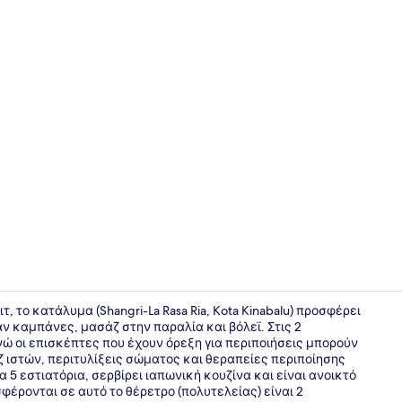
Property vi
 το κατάλυμα (Shangri-La Rasa Ria, Kota Kinabalu) προσφέρει
ν καμπάνες, μασάζ στην παραλία και βόλεϊ. Στις 2
ώ οι επισκέπτες που έχουν όρεξη για περιποιήσεις μπορούν
5 εστιατόρι
 ιστών, περιτυλίξεις σώματος και θεραπείες περιποίησης
α 5 εστιατόρια, σερβίρει ιαπωνική κουζίνα και είναι ανοικτό
φέρονται σε αυτό το θέρετρο (πολυτελείας) είναι 2