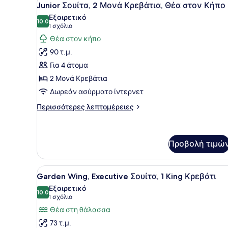
14
Δωμάτιο,
Junior Σουίτα, 2 Μονά Κρεβάτια, Θέα στον Κήπο
όλων
2
Εξαιρετικό
Μονά
των
10,0
10,0 στα 10
(1
1 σχόλιο
Κρεβάτια
φωτογραφιών
σχόλιο)
Θέα στον κήπο
για
90 τ.μ.
Junior
Για 4 άτομα
Σουίτα,
2 Μονά Κρεβάτια
2
Δωρεάν ασύρματο ίντερνετ
Μονά
Κρεβάτια,
Περισσότερες
Περισσότερες λεπτομέρειες
Θέα
λεπτομέρειες
για
στον
Junior
Κήπο
Σουίτα,
Προβολή τιμώ
2
Μονά
Προβολή
Ένα δωμάτιο ξενοδοχείου με
Κρεβάτια,
7
Garden Wing, Executive Σουίτα, 1 King Κρεβάτι
Θέα
όλων
Εξαιρετικό
στον
των
10,0
10,0 στα 10
(1
1 σχόλιο
Κήπο
φωτογραφιών
σχόλιο)
Θέα στη θάλασσα
για
73 τ.μ.