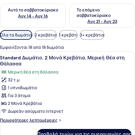
Έλεγχος διαθεσιμότητας για αυτό το σαββατοκύριακο Αυγ 1
Έλεγχος διαθεσιμότητας για
Αυτό το σαββατοκύριακο
Το επόμενο
σαββατοκύριακο
Αυγ 14 - Αυγ 16
Αυγ 21 - Αυγ 23
Διαθέσιμα
Όλα τα δωμάτια
2 κρεβάτια
1 κρεβάτι
3+ κρεβάτια
φίλτρα
για
Εμφανίζονται 18 από 18 δωμάτια
τα
Προβολή
Ένα δωμάτιο ξενοδοχείου με ένα με
7
Standard Δωμάτιο, 2 Μονά Κρεβάτια, Μερική Θέα στη
δωμάτια
όλων
Θάλασσα
των
Μερική θέα στη θάλασσα
φωτογραφιών
32 τ.μ.
για
1 υπνοδωμάτιο
Standard
Δωμάτιο,
Για 3 άτομα
2
2 Μονά Κρεβάτια
Μονά
Δωρεάν ασύρματο ίντερνετ
Κρεβάτια,
Περισσότερες
Περισσότερες λεπτομέρειες
Μερική
λεπτομέρειες
Θέα
για
Προβολή τιμών για τις ημερομηνίες σας