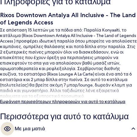
Πληροφορίες για το κατάλυμα
Rixos Downtown Antalya All Inclusive - The Land
of Legends Access
Σε απόσταση 15 λεπτών με τα πόδια από: Παραλία Konyaalti, το
κατάλυμα (Rixos Downtown Antalya All Inclusive - The Land of Legends
Access ) προσφέρει ιδιωτική παραλία όπου μπορείτε να απολαύσετε
καμπάνες, ομπρέλες θαλάσσης και ποτά δίπλα στην παραλία. Στις
2 εξωτερικές πισίνες μπορούν όλοι να διασκεδάσουν, ενώ οι
επισκέπτες που έχουν όρεξη για περιποιήσεις μπορούν να
επισκεφτούν το σπα για να απολαύσουν βαθύ μασάζ ιστών,
αρωματοθεραπεία και ρεφλεξολογία. Σερβίροντας διεθνής
κουζίνα, το εστιατόριο (Rixos Lounge A La Carte) είναι ένα από τα 6
εστιατόρια και 2 μπαρ δίπλα στην πισίνα. Σε αυτό το κατάλυμα
(πολυτελείας) θα βρείτε ακόμη 7 μπαρ/lounge, δωρεάν κλαμπ για
παιδιά και γυμναστήριο. Άλλοι ταξιδιώτες λένε εξαιρετικά
πράγματα για το εξυπηρετικό προσωπικό.
Εμφάνιση περισσότερων πληροφοριών για αυτό το κατάλυμα
Περισσότερα για αυτό το κατάλυμα
Με μια ματιά