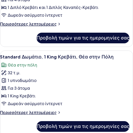
Comfort
Δωμάτιο,
1 Διπλό Κρεβάτι και 1 Διπλός Καναπές-Κρεβάτι
1
Δωρεάν ασύρματο ίντερνετ
Διπλό
Περισσότερες
Περισσότερες λεπτομέρειες
Κρεβάτι
λεπτομέρειες
με
για
Προβολή τιμών για τις ημερομηνίες σας
Comfort
Καναπέ-
Δωμάτιο,
Κρεβάτι,
1
Προβολή
Κλινοσκεπάσματα υψηλής ποιότητας
Θέα
7
Διπλό
Standard Δωμάτιο, 1 King Κρεβάτι, Θέα στην Πόλη
όλων
Κρεβάτι
στην
Θέα στην πόλη
με
των
Πόλη
Καναπέ-
32 τ.μ.
φωτογραφιών
Κρεβάτι,
για
1 υπνοδωμάτιο
Θέα
Standard
στην
Για 3 άτομα
Πόλη
Δωμάτιο,
1 King Κρεβάτι
1
Δωρεάν ασύρματο ίντερνετ
King
Περισσότερες
Περισσότερες λεπτομέρειες
Κρεβάτι,
λεπτομέρειες
Θέα
για
Προβολή τιμών για τις ημερομηνίες σας
στην
Standard