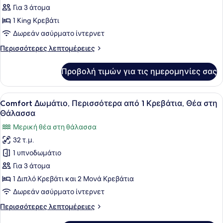
Junior
Για 3 άτομα
Σουίτα,
1 King Κρεβάτι
1
Δωρεάν ασύρματο ίντερνετ
King
Περισσότερες
Περισσότερες λεπτομέρειες
Κρεβάτι,
λεπτομέρειες
Θέα
για
Προβολή τιμών για τις ημερομηνίες σας
στη
Junior
Σουίτα,
Θάλασσα
1
Προβολή
Ένα δωμάτιο ξενοδοχείου με δύο κρ
8
King
Comfort Δωμάτιο, Περισσότερα από 1 Κρεβάτια, Θέα στη
όλων
Κρεβάτι,
Θάλασσα
Θέα
των
Μερική θέα στη θάλασσα
στη
φωτογραφιών
Θάλασσα
32 τ.μ.
για
1 υπνοδωμάτιο
Comfort
Δωμάτιο,
Για 3 άτομα
Περισσότερα
1 Διπλό Κρεβάτι και 2 Μονά Κρεβάτια
από
Δωρεάν ασύρματο ίντερνετ
1
Περισσότερες
Περισσότερες λεπτομέρειες
Κρεβάτια,
λεπτομέρειες