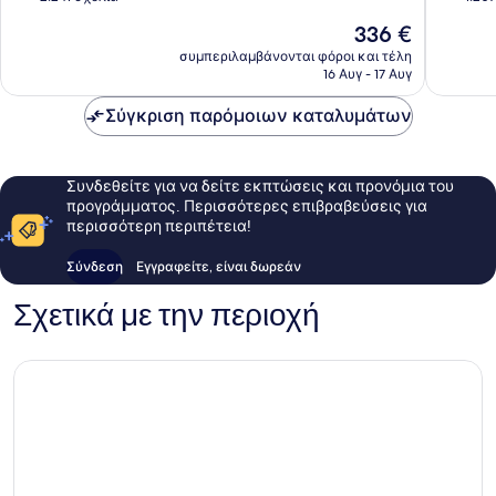
Lara
All
10,
10,
Η
336 €
Inclusiv
Θαυμάσιο,
Εξαιρετ
τιμή
Lara
2.241
1.207
συμπεριλαμβάνονται φόροι και τέλη
είναι
16 Αυγ - 17 Αυγ
σχόλια
σχόλια
336 €
Σύγκριση παρόμοιων καταλυμάτων
Συνδεθείτε για να δείτε εκπτώσεις και προνόμια του
προγράμματος. Περισσότερες επιβραβεύσεις για
περισσότερη περιπέτεια!
Σύνδεση
Εγγραφείτε, είναι δωρεάν
Σχετικά με την περιοχή