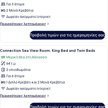
Standard
Για 3 άτομα
Δωμάτιο,
2 Μονά Κρεβάτια
2
Δωρεάν ασύρματο ίντερνετ
Μονά
Περισσότερες
Περισσότερες λεπτομέρειες
Κρεβάτια,
λεπτομέρειες
Θέα
για
Προβολή τιμών για τις ημερομηνίες σας
στην
Standard
Δωμάτιο,
Πόλη
2
Προβολή
Ένα δωμάτιο ξενοδοχείου με ένα με
10
Μονά
Connection Sea View Room, King Bed and Twin Beds
όλων
Κρεβάτια,
Μερική θέα στη θάλασσα
Θέα
των
στην
64 τ.μ.
φωτογραφιών
Πόλη
για
2 υπνοδωμάτια
Connection
Για 6 άτομα
Sea
1 Διπλό Κρεβάτι και 2 Μονά Κρεβάτια
View
Δωρεάν ασύρματο ίντερνετ
Room,
Περισσότερες
Περισσότερες λεπτομέρειες
King
λεπτομέρειες
Bed
για
Προβολή τιμών για τις ημερομηνίες σας