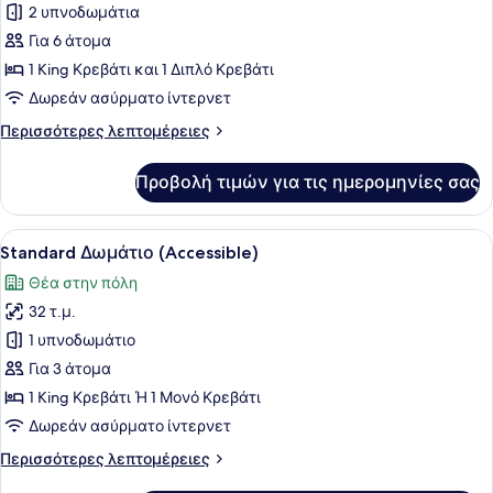
2 υπνοδωμάτια
Family
Σουίτα,
Για 6 άτομα
Περισσότερα
1 King Κρεβάτι και 1 Διπλό Κρεβάτι
από
Δωρεάν ασύρματο ίντερνετ
1
Περισσότερες
Περισσότερες λεπτομέρειες
Κρεβάτια,
λεπτομέρειες
Βεράντα,
για
Προβολή τιμών για τις ημερομηνίες σας
Family
Θέα
Σουίτα,
στη
Περισσότερα
Προβολή
Κλινοσκεπάσματα υψηλής ποιότητας
Θάλασσα
5
από
Standard Δωμάτιο (Accessible)
όλων
1
Θέα στην πόλη
Κρεβάτια,
των
Βεράντα,
32 τ.μ.
φωτογραφιών
Θέα
για
1 υπνοδωμάτιο
στη
Standard
Θάλασσα
Για 3 άτομα
Δωμάτιο
1 King Κρεβάτι Ή 1 Μονό Κρεβάτι
(Accessible)
Δωρεάν ασύρματο ίντερνετ
Περισσότερες
Περισσότερες λεπτομέρειες
λεπτομέρειες