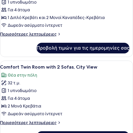
για
1 υπνοδωμάτιο
Comfort
Για 4 άτομα
Double
1 Διπλό Κρεβάτι και 2 Μονοί Καναπέδες-Κρεβάτια
Room
Δωρεάν ασύρματο ίντερνετ
with
Περισσότερες
Περισσότερες λεπτομέρειες
Two
λεπτομέρειες
Sofas,
για
Προβολή τιμών για τις ημερομηνίες σας
Sea
Comfort
Double
View
Room
Προβολή
Ένα δωμάτιο ξενοδοχείου με δύο κρ
8
with
Comfort Twin Room with 2 Sofas, City View
όλων
Two
Θέα στην πόλη
Sofas,
των
Sea
32 τ.μ.
φωτογραφιών
View
για
1 υπνοδωμάτιο
Comfort
Για 4 άτομα
Twin
2 Μονά Κρεβάτια
Room
Δωρεάν ασύρματο ίντερνετ
with
Περισσότερες
Περισσότερες λεπτομέρειες
2
λεπτομέρειες
Sofas,
για