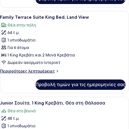
and
Connection
Sea
Twin
View
Προβολή
Ένα δωμάτιο ξενοδοχείου με ένα με
Beds
7
Room,
Family Terrace Suite King Bed, Land View
όλων
King
Θέα στην πόλη
Bed
των
and
64 τ.μ.
φωτογραφιών
Twin
για
1 υπνοδωμάτιο
Beds
Family
Για 6 άτομα
Terrace
1 King Κρεβάτι και 2 Μονά Κρεβάτια
Suite
Δωρεάν ασύρματο ίντερνετ
King
Περισσότερες
Περισσότερες λεπτομέρειες
Bed,
λεπτομέρειες
Land
για
Προβολή τιμών για τις ημερομηνίες σας
View
Family
Terrace
Suite
Προβολή
Ένα δωμάτιο ξενοδοχείου με ένα μ
6
King
Junior Σουίτα, 1 King Κρεβάτι, Θέα στη Θάλασσα
όλων
Bed,
Θέα στο βουνό
Land
των
View
48 τ.μ.
φωτογραφιών
για
1 υπνοδωμάτιο