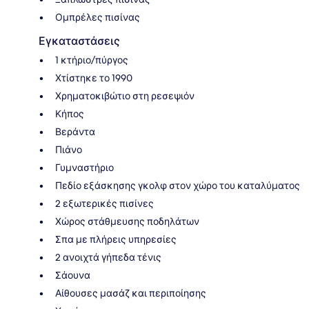
Ομπρέλες πισίνας
Εγκαταστάσεις
1 κτήριο/πύργος
Χτίστηκε το 1990
Χρηματοκιβώτιο στη ρεσεψιόν
Κήπος
Βεράντα
Πιάνο
Γυμναστήριο
Πεδίο εξάσκησης γκολφ στον χώρο του καταλύματος
2 εξωτερικές πισίνες
Χώρος στάθμευσης ποδηλάτων
Σπα με πλήρεις υπηρεσίες
2 ανοιχτά γήπεδα τένις
Σάουνα
Αίθουσες μασάζ και περιποίησης