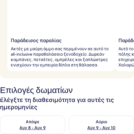
Παράδεισος παραλίας
Παράδε
Ακτές με μαύρη άμμο σας περιμένουν σε αυτό το
Αυτό το
all-inclusive παραθαλάσσιο ξενοδοχείο. Δωρεάν
πόλης κ
καμπάνες, πετσέτες, ομπρέλες και ξαπλώστρες
επιχειρ
ενισχύουν την εμπειρία δίπλα στη θάλασσα.
Χαλαρώσ
Επιλογές δωματίων
Ελέγξτε τη διαθεσιμότητα για αυτές τις
ημερομηνίες
Έλεγχος διαθεσιμότητας για απόψε Αυγ 8 - Αυγ 9
Έλεγχος διαθεσιμότητας για 
Απόψε
Αύριο
Αυγ 8 - Αυγ 9
Αυγ 9 - Αυγ 10