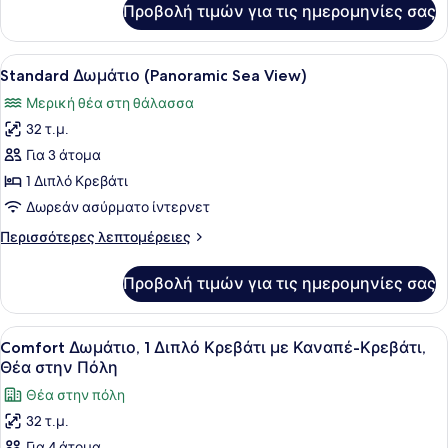
Προβολή τιμών για τις ημερομηνίες σας
City
Comfort
Twin
View
Room
Προβολή
Ένα μπαλκόνι με θέα στη θάλασσα, 
9
with
Standard Δωμάτιο (Panoramic Sea View)
όλων
2
Μερική θέα στη θάλασσα
Sofas,
των
City
32 τ.μ.
φωτογραφιών
View
για
Για 3 άτομα
Standard
1 Διπλό Κρεβάτι
Δωμάτιο
Δωρεάν ασύρματο ίντερνετ
(Panoramic
Περισσότερες
Περισσότερες λεπτομέρειες
Sea
λεπτομέρειες
View)
για
Προβολή τιμών για τις ημερομηνίες σας
Standard
Δωμάτιο
(Panoramic
Προβολή
Κλινοσκεπάσματα υψηλής ποιότητας
7
Sea
Comfort Δωμάτιο, 1 Διπλό Κρεβάτι με Καναπέ-Κρεβάτι,
όλων
View)
Θέα στην Πόλη
των
Θέα στην πόλη
φωτογραφιών
32 τ.μ.
για
Για 4 άτομα