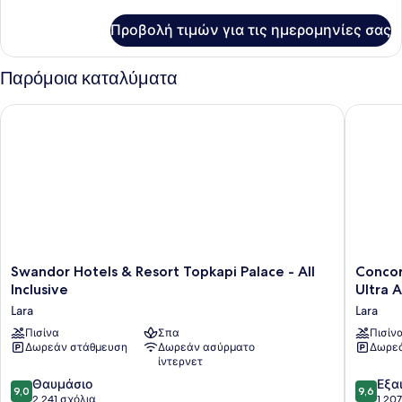
1
λεπτομέρειες
για
King
Προβολή τιμών για τις ημερομηνίες σας
Σουίτα,
Κρεβάτι
1
King
Παρόμοια καταλύματα
Κρεβάτι
Swandor Hotels & Resort Topkapi Palace - All Inclusive
Concorde 
Swandor
Concor
Swandor Hotels & Resort Topkapi Palace - All
Concor
Hotels
De
Inclusive
Ultra A
&
Luxe
Lara
Lara
Resort
Resort
Topkapi
Πισίνα
Σπα
Lara
Πισίν
Δωρεάν στάθμευση
Δωρεάν ασύρματο
Δωρεά
Palace
Antalya
ίντερνετ
-
-
All
Prive
9.0
9.6
Θαυμάσιο
Εξα
9,0
9,6
Inclusive
Ultra
στα
στα
2.241 σχόλια
1.20