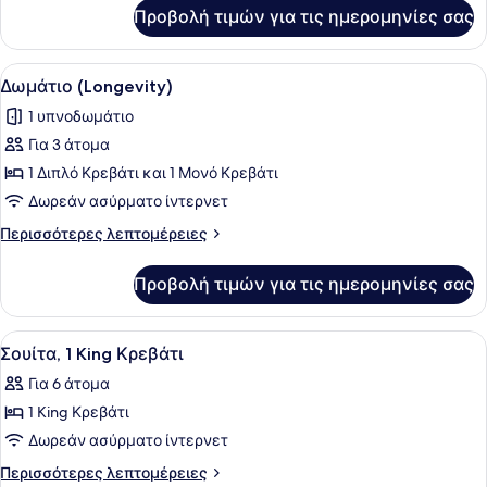
για
Προβολή τιμών για τις ημερομηνίες σας
Standard
Δωμάτιο
(Accessible)
Προβολή
Κλινοσκεπάσματα υψηλής ποιότητας
4
Δωμάτιο (Longevity)
όλων
1 υπνοδωμάτιο
των
Για 3 άτομα
φωτογραφιών
για
1 Διπλό Κρεβάτι και 1 Μονό Κρεβάτι
Δωμάτιο
Δωρεάν ασύρματο ίντερνετ
(Longevity)
Περισσότερες
Περισσότερες λεπτομέρειες
λεπτομέρειες
για
Προβολή τιμών για τις ημερομηνίες σας
Δωμάτιο
(Longevity)
Προβολή
Ένα σύγχρονο δωμάτιο ξενοδοχείου
4
Σουίτα, 1 King Κρεβάτι
όλων
Για 6 άτομα
των
1 King Κρεβάτι
φωτογραφιών
για
Δωρεάν ασύρματο ίντερνετ
Σουίτα,
Περισσότερες
Περισσότερες λεπτομέρειες