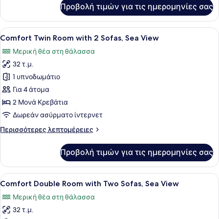
Θέα
για
Προβολή τιμών για τις ημερομηνίες σας
Comfort
στη
Δωμάτιο,
Θάλασσα
Περισσότερα
Προβολή
Κλινοσκεπάσματα υψηλής ποιότητας
7
από
Comfort Twin Room with 2 Sofas, Sea View
όλων
1
Μερική θέα στη θάλασσα
Κρεβάτια,
των
Θέα
32 τ.μ.
φωτογραφιών
στη
για
1 υπνοδωμάτιο
Θάλασσα
Comfort
Για 4 άτομα
Twin
2 Μονά Κρεβάτια
Room
Δωρεάν ασύρματο ίντερνετ
with
Περισσότερες
Περισσότερες λεπτομέρειες
2
λεπτομέρειες
Sofas,
για
Προβολή τιμών για τις ημερομηνίες σας
Sea
Comfort
Twin
View
Room
Προβολή
Ένα δωμάτιο ξενοδοχείου με ένα με
9
with
Comfort Double Room with Two Sofas, Sea View
όλων
2
Μερική θέα στη θάλασσα
Sofas,
των
Sea
32 τ.μ.
φωτογραφιών
View