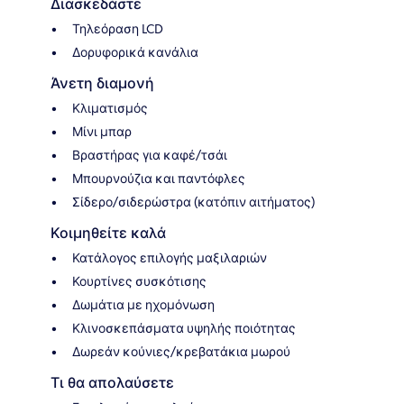
Διασκεδάστε
Τηλεόραση LCD
Δορυφορικά κανάλια
Άνετη διαμονή
Κλιματισμός
Μίνι μπαρ
Βραστήρας για καφέ/τσάι
Μπουρνούζια και παντόφλες
Σίδερο/σιδερώστρα (κατόπιν αιτήματος)
Κοιμηθείτε καλά
Κατάλογος επιλογής μαξιλαριών
Κουρτίνες συσκότισης
Δωμάτια με ηχομόνωση
Κλινοσκεπάσματα υψηλής ποιότητας
Δωρεάν κούνιες/κρεβατάκια μωρού
Τι θα απολαύσετε