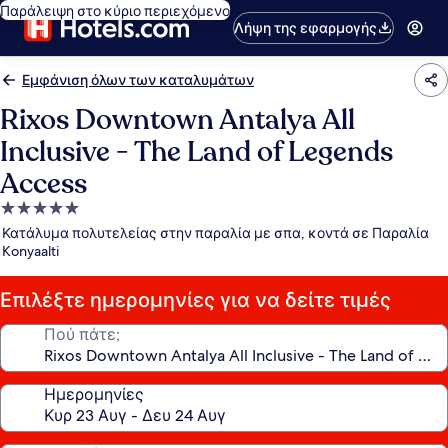
Παράλειψη στο κύριο περιεχόμενο
Λήψη της εφαρμογής
Εμφάνιση όλων των καταλυμάτων
Rixos Downtown Antalya All
Inclusive - The Land of Legends
Access
Κατάλυμα
με
Κατάλυμα πολυτελείας στην παραλία με σπα, κοντά σε Παραλία
5.0
Konyaalti
αστέρια
Επιλέξτε ημερομηνίες για να δείτε τιμές
Πού πάτε;
Ημερομηνίες