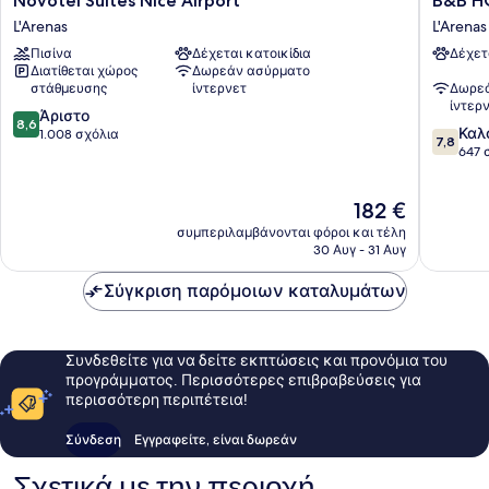
Novotel Suites Nice Airport
B&B HO
Suites
HOTEL
L'Arenas
L'Arenas
Nice
Nice
Πισίνα
Δέχεται κατοικίδια
Δέχετ
Airport
Aéropor
Διατίθεται χώρος
Δωρεάν ασύρματο
L'Arenas
L'Arenas
στάθμευσης
ίντερνετ
Δωρεά
ίντερ
8.6
Άριστο
8,6
7.8
Καλ
στα
1.008 σχόλια
7,8
στα
647 
10,
10,
Άριστο,
Καλό,
1.008
Η
182 €
647
σχόλια
τιμή
σχόλια
συμπεριλαμβάνονται φόροι και τέλη
είναι
30 Αυγ - 31 Αυγ
182 €
Σύγκριση παρόμοιων καταλυμάτων
Συνδεθείτε για να δείτε εκπτώσεις και προνόμια του
προγράμματος. Περισσότερες επιβραβεύσεις για
περισσότερη περιπέτεια!
Σύνδεση
Εγγραφείτε, είναι δωρεάν
Σχετικά με την περιοχή