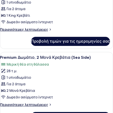
για
1 υπνοδωμάτιο
Area)
Standard
Για 2 άτομα
Δωμάτιο,
1 King Κρεβάτι
1
Δωρεάν ασύρματο ίντερνετ
King
Περισσότερες
Περισσότερες λεπτομέρειες
Κρεβάτι
λεπτομέρειες
(Sea
για
Προβολή τιμών για τις ημερομηνίες σας
Side)
Standard
Δωμάτιο,
1
Προβολή
Ένα δωμάτιο ξενοδοχείου με δύο κρ
7
King
Premium Δωμάτιο, 2 Μονά Κρεβάτια (Sea Side)
όλων
Κρεβάτι
Μερική θέα στη θάλασσα
(Sea
των
Side)
28 τ.μ.
φωτογραφιών
για
1 υπνοδωμάτιο
Premium
Για 2 άτομα
Δωμάτιο,
2 Μονά Κρεβάτια
2
Δωρεάν ασύρματο ίντερνετ
Μονά
Περισσότερες
Περισσότερες λεπτομέρειες
Κρεβάτια
λεπτομέρειες
(Sea