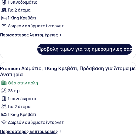
για
1 υπνοδωμάτιο
Standard
Για 2 άτομα
Δωμάτιο,
1 King Κρεβάτι
1
Δωρεάν ασύρματο ίντερνετ
King
Περισσότερες
Περισσότερες λεπτομέρειες
Κρεβάτι
λεπτομέρειες
για
Προβολή τιμών για τις ημερομηνίες σας
Standard
Δωμάτιο,
1
Προβολή
Ένα δωμάτιο ξενοδοχείου με ένα με
9
King
Premium Δωμάτιο, 1 King Κρεβάτι, Πρόσβαση για Άτομα με
όλων
Κρεβάτι
Αναπηρία
των
Θέα στην πόλη
φωτογραφιών
28 τ.μ.
για
1 υπνοδωμάτιο
Premium
Δωμάτιο,
Για 2 άτομα
1
1 King Κρεβάτι
King
Δωρεάν ασύρματο ίντερνετ
Κρεβάτι,
Περισσότερες
Περισσότερες λεπτομέρειες
Πρόσβαση