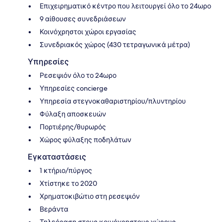
Επιχειρηματικό κέντρο που λειτουργεί όλο το 24ωρο
9 αίθουσες συνεδριάσεων
Κοινόχρηστοι χώροι εργασίας
Συνεδριακός χώρος (430 τετραγωνικά μέτρα)
Υπηρεσίες
Ρεσεψιόν όλο το 24ωρο
Υπηρεσίες concierge
Υπηρεσία στεγνοκαθαριστηρίου/πλυντηρίου
Φύλαξη αποσκευών
Πορτιέρης/θυρωρός
Χώρος φύλαξης ποδηλάτων
Εγκαταστάσεις
1 κτήριο/πύργος
Χτίστηκε το 2020
Χρηματοκιβώτιο στη ρεσεψιόν
Βεράντα
Τηλεόραση στους κοινόχρηστους χώρους