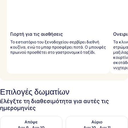
Γιορτή για τις αισθήσεις
Ονειρι
Το εστιατόριο του ξενοδοχείου σερβίρει διεθνή
Τα κλι
κουζίνα, ενώ το μπαρ προσφέρει ποτά. Ο μπουφές
στρώματ
πρωινού προσθέτει στο γαστρονομικό ταξίδι.
μαξιλαρ
κουρτί
σκοτάδι
νυχτερι
Επιλογές δωματίων
Ελέγξτε τη διαθεσιμότητα για αυτές τις
ημερομηνίες
Έλεγχος διαθεσιμότητας για απόψε Αυγ 9 - Αυγ 10
Έλεγχος διαθεσιμότητας για α
Απόψε
Αύριο
Αυγ 9 - Αυγ 10
Αυγ 10 - Αυγ 11