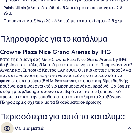
Palais Nikaia (κλειστό στάδιο)
- 5 λεπτά με το αυτοκίνητο
- 2.8
χλμ.
Προμενάντ ντεζ Ανγκλέ
- 6 λεπτά με το αυτοκίνητο
- 2.5 χλμ.
Πληροφορίες για το κατάλυμα
Crowne Plaza Nice Grand Arenas by IHG
Κατά τη διαμονή σας εδώ (Crowne Plaza Nice Grand Arenas by IHG),
θα βρίσκεστε μόλις 5 λεπτά με το αυτοκίνητο από: Προμενάντ ντεζ
Ανγκλέ και Εμπορικό Κέντρο CAP 3000. Οι επισκέπτες μπορούν να
πάνε στο γυμναστήριο για να γυμναστούν ή να πάρουν κάτι να
φάνε στο εστιατόριο (BALM Restaurant), το οποίο σερβίρει διεθνής
κουζίνα και είναι ανοικτό για μεσημεριανό και βραδινό. Θα βρείτε
ακόμη μπαρ/lounge, σάουνα και βεράντα. Για το εξυπηρετικό
προσωπικό και την τοποθεσία του τα καταλύματα λαμβάνουν
εξαιρετική βαθμολογία από τους ταξιδιώτες. Το κατάλυμα
Πληροφορίες σχετικά με τα δικαιώματα ακύρωσης
βρίσκεται πολύ κοντά με τα πόδια από τα μέσα μαζικής
μεταφοράς: ο σταθμός Σταση Τραμ Grand Arenas South είναι μερικά
Περισσότερα για αυτό το κατάλυμα
μόλις βήματα μακριά και το σημείο επιβίβασης Σταση Τραμ Grand
Arenas βρίσκεται σε απόσταση 4 λεπτών.
Με μια ματιά