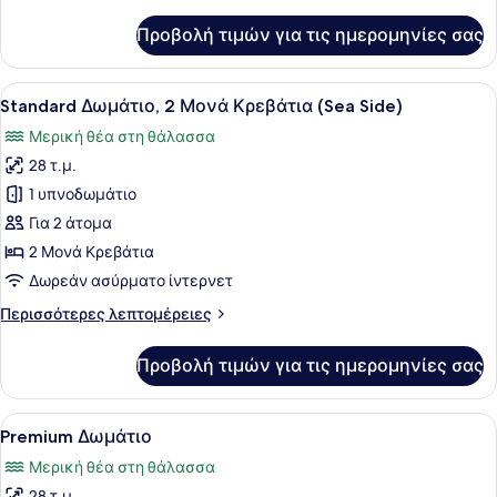
λεπτομέρειες
για
για
Προβολή τιμών για τις ημερομηνίες σας
Premium
Άτομα
Δωμάτιο,
με
1
Προβολή
Ένα δωμάτιο ξενοδοχείου με δύο κρ
Αναπηρία
8
King
Standard Δωμάτιο, 2 Μονά Κρεβάτια (Sea Side)
όλων
Κρεβάτι,
Μερική θέα στη θάλασσα
Πρόσβαση
των
για
28 τ.μ.
φωτογραφιών
Άτομα
για
1 υπνοδωμάτιο
με
Standard
Αναπηρία
Για 2 άτομα
Δωμάτιο,
2 Μονά Κρεβάτια
2
Δωρεάν ασύρματο ίντερνετ
Μονά
Περισσότερες
Περισσότερες λεπτομέρειες
Κρεβάτια
λεπτομέρειες
(Sea
για
Προβολή τιμών για τις ημερομηνίες σας
Side)
Standard
Δωμάτιο,
2
Προβολή
Ένα δωμάτιο ξενοδοχείου με ένα με
17
Μονά
Premium Δωμάτιο
όλων
Κρεβάτια
Μερική θέα στη θάλασσα
(Sea
των
Side)
28 τ.μ.