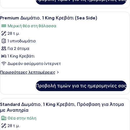
Standard
Δωμάτιο
Προβολή
Ένα δωμάτιο ξενοδοχείου με ένα με
14
Premium Δωμάτιο, 1 King Κρεβάτι (Sea Side)
όλων
Μερική θέα στη θάλασσα
των
28 τ.μ.
φωτογραφιών
για
1 υπνοδωμάτιο
Premium
Για 2 άτομα
Δωμάτιο,
1 King Κρεβάτι
1
Δωρεάν ασύρματο ίντερνετ
King
Περισσότερες
Περισσότερες λεπτομέρειες
Κρεβάτι
λεπτομέρειες
(Sea
για
Προβολή τιμών για τις ημερομηνίες σας
Side)
Premium
Δωμάτιο,
1
Προβολή
Ένα σύγχρονο δωμάτιο ξενοδοχείου 
11
King
Standard Δωμάτιο, 1 King Κρεβάτι, Πρόσβαση για Άτομα
όλων
Κρεβάτι
με Αναπηρία
(Sea
των
Θέα στην πόλη
Side)
φωτογραφιών
28 τ.μ.
για