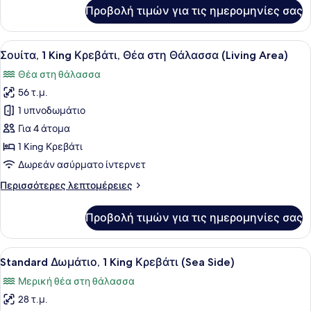
για
Προβολή τιμών για τις ημερομηνίες σας
Standard
Δωμάτιο,
2
Προβολή
Ένα δωμάτιο ξενοδοχείου με ένα με
19
Μονά
Σουίτα, 1 King Κρεβάτι, Θέα στη Θάλασσα (Living Area)
όλων
Κρεβάτια
Θέα στη θάλασσα
των
56 τ.μ.
φωτογραφιών
για
1 υπνοδωμάτιο
Σουίτα,
Για 4 άτομα
1
1 King Κρεβάτι
King
Δωρεάν ασύρματο ίντερνετ
Κρεβάτι,
Περισσότερες
Περισσότερες λεπτομέρειες
Θέα
λεπτομέρειες
στη
για
Προβολή τιμών για τις ημερομηνίες σας
Θάλασσα
Σουίτα,
1
(Living
King
Προβολή
Ένα σύγχρονο δωμάτιο ξενοδοχείου 
Area)
12
Κρεβάτι,
Standard Δωμάτιο, 1 King Κρεβάτι (Sea Side)
όλων
Θέα
Μερική θέα στη θάλασσα
στη
των
Θάλασσα
28 τ.μ.
φωτογραφιών
(Living