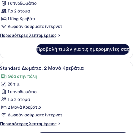
1 υπνοδωμάτιο
Standard
Δωμάτιο,
Για 2 άτομα
1
1 King Κρεβάτι
King
Δωρεάν ασύρματο ίντερνετ
Κρεβάτι,
Περισσότερες
Περισσότερες λεπτομέρειες
Πρόσβαση
λεπτομέρειες
για
για
Προβολή τιμών για τις ημερομηνίες σας
Standard
Άτομα
Δωμάτιο,
με
1
Προβολή
Ένα δωμάτιο ξενοδοχείου με δύο κρ
Αναπηρία
8
King
Standard Δωμάτιο, 2 Μονά Κρεβάτια
όλων
Κρεβάτι,
Θέα στην πόλη
Πρόσβαση
των
για
28 τ.μ.
φωτογραφιών
Άτομα
για
1 υπνοδωμάτιο
με
Standard
Αναπηρία
Για 2 άτομα
Δωμάτιο,
2 Μονά Κρεβάτια
2
Δωρεάν ασύρματο ίντερνετ
Μονά
Περισσότερες
Περισσότερες λεπτομέρειες
Κρεβάτια
λεπτομέρειες