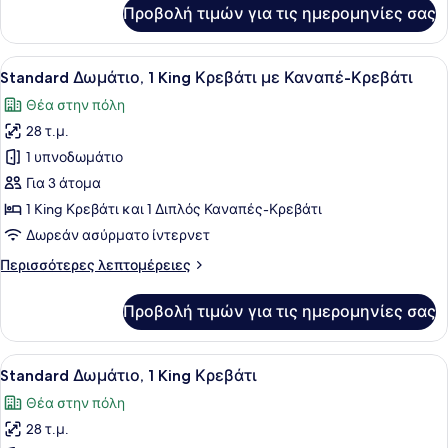
για
Προβολή τιμών για τις ημερομηνίες σας
Side)
Premium
Δωμάτιο,
2
Προβολή
Ένα σύγχρονο δωμάτιο ξενοδοχείου 
12
Μονά
Standard Δωμάτιο, 1 King Κρεβάτι με Καναπέ-Κρεβάτι
όλων
Κρεβάτια
Θέα στην πόλη
(Sea
των
Side)
28 τ.μ.
φωτογραφιών
για
1 υπνοδωμάτιο
Standard
Για 3 άτομα
Δωμάτιο,
1 King Κρεβάτι και 1 Διπλός Καναπές-Κρεβάτι
1
Δωρεάν ασύρματο ίντερνετ
King
Περισσότερες
Περισσότερες λεπτομέρειες
Κρεβάτι
λεπτομέρειες
με
για
Προβολή τιμών για τις ημερομηνίες σας
Καναπέ-
Standard
Δωμάτιο,
Κρεβάτι
1
Προβολή
Ένα δωμάτιο ξενοδοχείου με ένα με
14
King
Standard Δωμάτιο, 1 King Κρεβάτι
όλων
Κρεβάτι
Θέα στην πόλη
με
των
Καναπέ-
28 τ.μ.
φωτογραφιών
Κρεβάτι