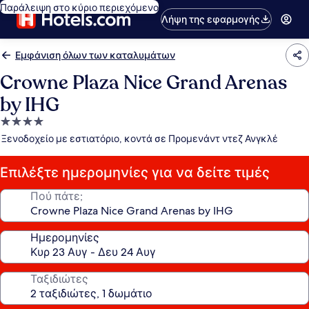
Παράλειψη στο κύριο περιεχόμενο
Λήψη της εφαρμογής
Εμφάνιση όλων των καταλυμάτων
Crowne Plaza Nice Grand Arenas
by IHG
Κατάλυμα
με
Ξενοδοχείο με εστιατόριο, κοντά σε Προμενάντ ντεζ Ανγκλέ
4.0
αστέρια
Επιλέξτε ημερομηνίες για να δείτε τιμές
Πού πάτε;
Ημερομηνίες
Ταξιδιώτες