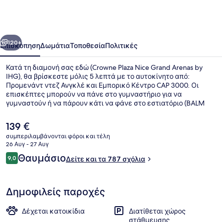
Nice
Grand
Arenas
οηγούμενο
Επόμενο
by
120+
Επισκόπηση
Δωμάτια
Τοποθεσία
Πολιτικές
IHG
Κατά τη διαμονή σας εδώ (Crowne Plaza Nice Grand Arenas by
IHG), θα βρίσκεστε μόλις 5 λεπτά με το αυτοκίνητο από:
Προμενάντ ντεζ Ανγκλέ και Εμπορικό Κέντρο CAP 3000. Οι
επισκέπτες μπορούν να πάνε στο γυμναστήριο για να
γυμναστούν ή να πάρουν κάτι να φάνε στο εστιατόριο (BALM
Restaurant), το οποίο σερβίρει διεθνής κουζίνα και είναι ανοικτό
για μεσημεριανό και βραδινό. Θα βρείτε ακόμη μπαρ/lounge,
Η
139 €
σάουνα και βεράντα. Για το εξυπηρετικό προσωπικό και την
τρέχουσα
συμπεριλαμβάνονται φόροι και τέλη
τοποθεσία του τα καταλύματα λαμβάνουν εξαιρετική
τιμή
26 Αυγ - 27 Αυγ
βαθμολογία από τους ταξιδιώτες. Το κατάλυμα βρίσκεται πολύ
Πρωινό σε μπουφέ καθημερινά με
είναι
Σχόλια
κοντά με τα πόδια από τα μέσα μαζικής μεταφοράς: ο σταθμός
Θαυμάσιο
9,0
Δείτε και τα 787 σχόλια
139 €
9,0 στα 10
Σταση Τραμ Grand Arenas South είναι μερικά μόλις βήματα
μακριά και το σημείο επιβίβασης Σταση Τραμ Grand Arenas
βρίσκεται σε απόσταση 4 λεπτών.
Δημοφιλείς παροχές
Δέχεται κατοικίδια
Διατίθεται χώρος
στάθμευσης