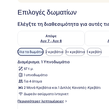
Επιλογές δωματίων
Ελέγξτε τη διαθεσιμότητα για αυτές τ
Έλεγχος διαθεσιμότητας για απόψε Αυγ 7 - Αυγ 8
Έλεγχος διαθ
Απόψε
Αυγ 7 - Αυγ 8
Διαθέσιμα
Όλα τα δωμάτια
2 κρεβάτια
3+ κρεβάτια
1 κρεβάτι
φίλτρα
Προβολή
Ένα δωμάτιο ξενοδοχείου με
για
8
Διαμέρισμα, 1 Υπνοδωμάτιο
όλων
τα
67 τ.μ.
των
δωμάτια
1 υπνοδωμάτιο
φωτογραφιών
για
Για 4 άτομα
Διαμέρισμα,
2 Μονά Κρεβάτια και 1 Διπλός Καναπές-Κρεβάτι
1
Δωρεάν ασύρματο ίντερνετ
Υπνοδωμάτιο
Περισσότερες
Περισσότερες λεπτομέρειες
λεπτομέρειες