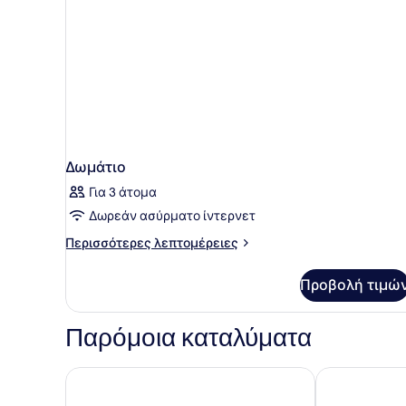
Δωμάτιο
Για 3 άτομα
Δωρεάν ασύρματο ίντερνετ
Περισσότερες
Περισσότερες λεπτομέρειες
λεπτομέρειες
για
Προβολή τιμώ
Δωμάτιο
Παρόμοια καταλύματα
Holiday Inn Porto Gaia by IHG
B&B Hotel Po