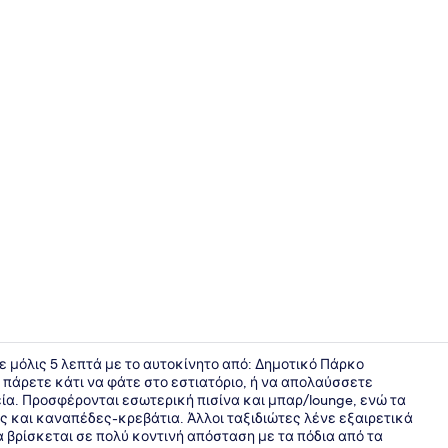
Εξωτερικοί
τε μόλις 5 λεπτά με το αυτοκίνητο από: Δημοτικό Πάρκο
α πάρετε κάτι να φάτε στο εστιατόριο, ή να απολαύσσετε
α. Προσφέρονται εσωτερική πισίνα και μπαρ/lounge, ενώ τα
Υποαλλεργι
ς και καναπέδες-κρεβάτια. Άλλοι ταξιδιώτες λένε εξαιρετικά
 βρίσκεται σε πολύ κοντινή απόσταση με τα πόδια από τα