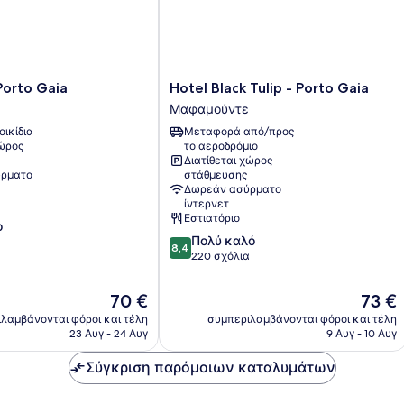
Hotel
Porto Gaia
Hotel Black Tulip - Porto Gaia
Black
Μαφαμούντε
Tulip
οικίδια
Μεταφορά από/προς
-
χώρος
το αεροδρόμιο
Porto
Διατίθεται χώρος
Gaia
ρματο
στάθμευσης
Μαφαμούντε
Δωρεάν ασύρματο
ίντερνετ
Εστιατόριο
ο
8.4
Πολύ καλό
8,4
στα
220 σχόλια
10,
Πολύ
Η
Η
70 €
73 €
καλό,
τιμή
τιμή
λαμβάνονται φόροι και τέλη
συμπεριλαμβάνονται φόροι και τέλη
220
είναι
είναι
23 Αυγ - 24 Αυγ
9 Αυγ - 10 Αυγ
σχόλια
70 €
73 €
Σύγκριση παρόμοιων καταλυμάτων