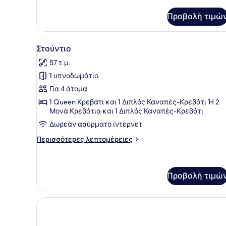
για
Διαμέρισμα,
Προβολή τιμώ
1
Υπνοδωμάτιο
Προβολή
Ένα σύγχρονο δωμάτιο ξενοδ
5
Στούντιο
όλων
57 τ.μ.
των
1 υπνοδωμάτιο
φωτογραφιών
για
Για 4 άτομα
Στούντιο
1 Queen Κρεβάτι και 1 Διπλός Καναπές-Κρεβάτι Ή 2
Μονά Κρεβάτια και 1 Διπλός Καναπές-Κρεβάτι
Δωρεάν ασύρματο ίντερνετ
Περισσότερες
Περισσότερες λεπτομέρειες
λεπτομέρειες
για
Στούντιο
Προβολή τιμώ