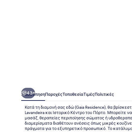
43+
Επισκόπηση
Παροχές
Τοποθεσία
Τιμές
Πολιτικές
Κατά τη διαμονή σας εδώ (Gaia Residence), θα βρίσκεσ
Lavandeira και Ιστορικό Κέντρο του Πόρτο. Μπορείτε ν
μασάζ, θεραπείες περιποίησης σώματος ή υδροθεραπεί
διαμερίσματα διαθέτουν ανέσεις όπως μικρές κουζίνε
πράγματα για το εξυπηρετικό προσωπικό. Το κατάλυμα