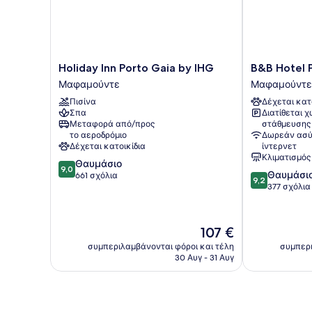
Holiday
B&B
Holiday Inn Porto Gaia by IHG
B&B Hotel 
Inn
Hotel
Μαφαμούντε
Μαφαμούντε
Porto
Porto
Πισίνα
Δέχεται κατ
Gaia
Gaia
Σπα
Διατίθεται 
by
Μαφαμούντε
Μεταφορά από/προς
στάθμευσης
IHG
το αεροδρόμιο
Δωρεάν ασύ
Μαφαμούντε
Δέχεται κατοικίδια
ίντερνετ
Κλιματισμός
9.0
Θαυμάσιο
9,0
9.2
Θαυμάσι
στα
661 σχόλια
9,2
στα
377 σχόλια
10,
10,
Θαυμάσιο,
Θαυμάσιο,
661
377
σχόλια
Η
107 €
σχόλια
τιμή
συμπεριλαμβάνονται φόροι και τέλη
συμπερι
είναι
30 Αυγ - 31 Αυγ
107 €