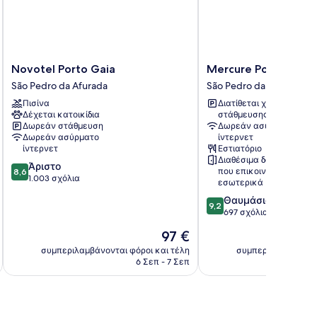
Novotel
Mercure
Novotel Porto Gaia
Mercure Porto Gaia 
Porto
Porto
São Pedro da Afurada
São Pedro da Afurada
Gaia
Gaia
Πισίνα
Διατίθεται χώρος
São
Hotel
Δέχεται κατοικίδια
στάθμευσης
Pedro
São
Δωρεάν στάθμευση
Δωρεάν ασύρματο
da
Pedro
Δωρεάν ασύρματο
ίντερνετ
Afurada
da
ίντερνετ
Εστιατόριο
Afurada
Διαθέσιμα δωμάτια
8.6
Άριστο
που επικοινωνούν
8,6
στα
1.003 σχόλια
εσωτερικά
10,
9.2
Θαυμάσιο
Άριστο,
9,2
στα
697 σχόλια
1.003
10,
σχόλια
Η
97 €
Θαυμάσιο,
τιμή
697
συμπεριλαμβάνονται φόροι και τέλη
συμπεριλαμβάνοντα
είναι
6 Σεπ - 7 Σεπ
σχόλια
97 €