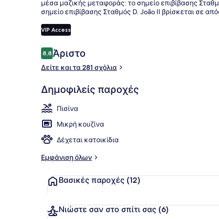
μέσα μαζικής μεταφοράς: το σημείο επιβίβασης Σταθμό
σημείο επιβίβασης Σταθμός D. João II βρίσκεται σε απ
VIP Access
Μπαρ (στο 
Σχόλια
Άριστο
8,8
8,8 στα 10
Δείτε και τα 281 σχόλια
Δημοφιλείς παροχές
Πισίνα
Μικρή κουζίνα
Δέχεται κατοικίδια
Εμφάνιση όλων
Βασικές παροχές
(12)
Νιώστε σαν στο σπίτι σας
(6)