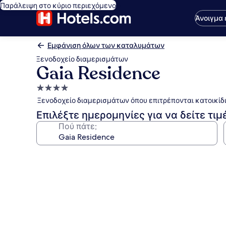
Παράλειψη στο κύριο περιεχόμενο
Άνοιγμα
Εμφάνιση όλων των καταλυμάτων
Ξενοδοχείο διαμερισμάτων
Gaia Residence
Κατάλυμα
με
Ξενοδοχείο διαμερισμάτων όπου επιτρέπονται κατοικίδι
4.0
Επιλέξτε ημερομηνίες για να δείτε τιμ
αστέρια
Πού πάτε;
Συλλογή
φωτογραφιών
για
Gaia
Residence