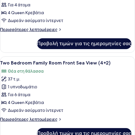
Two
Για 4 άτομα
Bedroom
4 Queen Κρεβάτια
Family
Δωρεάν ασύρματο ίντερνετ
Room
Περισσότερες
Περισσότερες λεπτομέρειες
Front
λεπτομέρειες
Sea
για
Προβολή τιμών για τις ημερομηνίες σας
View
Two
Bedroom
Family
Προβολή
Μίνι μπαρ, χρηματοκιβώτιο στο δωμ
5
Room
Two Bedroom Family Room Front Sea View (4+2)
όλων
Front
Θέα στη θάλασσα
Sea
των
View
37 τ.μ.
φωτογραφιών
για
1 υπνοδωμάτιο
Two
Για 6 άτομα
Bedroom
4 Queen Κρεβάτια
Family
Δωρεάν ασύρματο ίντερνετ
Room
Περισσότερες
Περισσότερες λεπτομέρειες
Front
λεπτομέρειες
Sea
για
Προβολή τιμών για τις ημερομηνίες σας