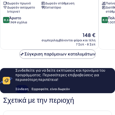
Δωρεάν πρωινό
Δωρεάν στάθμευση
Πισίν
Malaga
Airport
Δωρεάν ασύρματο
Εστιατόριο
Διατί
Airport
Τσουρι
ίντερνετ
στάθμ
by
8.6
8.0
IHG
Άριστο
Πολ
8,6
8,0
στα
στα
Τσουριάνα
1.969 σχόλια
1.00
10,
10,
Άριστο,
Πολύ
Η
148 €
1.969
καλό,
τιμή
συμπεριλαμβάνονται φόροι και τέλη
σχόλια
1.007
είναι
7 Σεπ - 8 Σεπ
σχόλια
148 €
Σύγκριση παρόμοιων καταλυμάτων
Συνδεθείτε για να δείτε εκπτώσεις και προνόμια του
προγράμματος. Περισσότερες επιβραβεύσεις για
περισσότερη περιπέτεια!
Σύνδεση
Εγγραφείτε, είναι δωρεάν
Σχετικά με την περιοχή