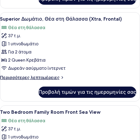
Superior
Δωμάτιο,
Θέα
Προβολή
Ένα σύγχρονο δωμάτιο ξενοδοχείου
10
στη
Superior Δωμάτιο, Θέα στη Θάλασσα (Xtra, Frontal)
όλων
Θάλασσα
Θέα στη θάλασσα
(Xtra)
των
37 τ.μ.
φωτογραφιών
για
1 υπνοδωμάτιο
Superior
Για 2 άτομα
Δωμάτιο,
2 Queen Κρεβάτια
Θέα
Δωρεάν ασύρματο ίντερνετ
στη
Περισσότερες
Περισσότερες λεπτομέρειες
Θάλασσα
λεπτομέρειες
(Xtra,
για
Προβολή τιμών για τις ημερομηνίες σας
Frontal)
Superior
Δωμάτιο,
Θέα
Προβολή
Μίνι μπαρ, χρηματοκιβώτιο στο δωμ
5
στη
Two Bedroom Family Room Front Sea View
όλων
Θάλασσα
Θέα στη θάλασσα
(Xtra,
των
Frontal)
37 τ.μ.
φωτογραφιών
για
1 υπνοδωμάτιο