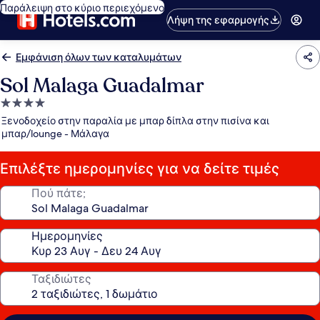
Παράλειψη στο κύριο περιεχόμενο
Λήψη της εφαρμογής
Εμφάνιση όλων των καταλυμάτων
Sol Malaga Guadalmar
Κατάλυμα
με
Ξενοδοχείο στην παραλία με μπαρ δίπλα στην πισίνα και
4.0
μπαρ/lounge - Μάλαγα
αστέρια
Επιλέξτε ημερομηνίες για να δείτε τιμές
Πού πάτε;
Ημερομηνίες
Ταξιδιώτες