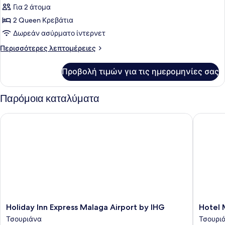
Superior
Για 2 άτομα
Δωμάτιο,
2 Queen Κρεβάτια
Θέα
Δωρεάν ασύρματο ίντερνετ
στη
Περισσότερες
Περισσότερες λεπτομέρειες
Θάλασσα
λεπτομέρειες
για
Προβολή τιμών για τις ημερομηνίες σας
Superior
Δωμάτιο,
Θέα
Παρόμοια καταλύματα
στη
Θάλασσα
Holiday Inn Express Malaga Airport by IHG
Hotel Má
Holiday
Hotel
Holiday Inn Express Malaga Airport by IHG
Hotel 
Inn
Málaga
Τσουριάνα
Τσουρι
Express
Nostru