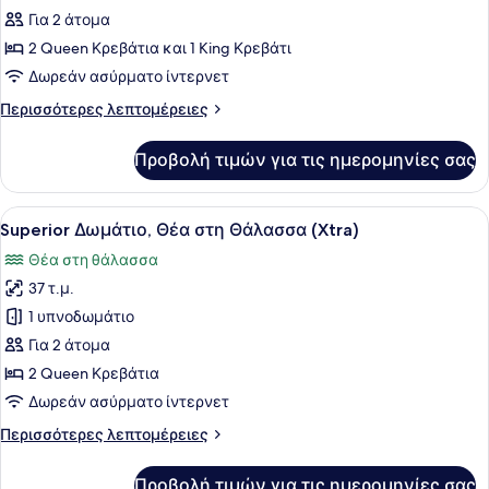
Σουίτα
Για 2 άτομα
2 Queen Κρεβάτια και 1 King Κρεβάτι
Δωρεάν ασύρματο ίντερνετ
Περισσότερες
Περισσότερες λεπτομέρειες
λεπτομέρειες
για
Προβολή τιμών για τις ημερομηνίες σας
Σουίτα
Προβολή
Ένα σύγχρονο δωμάτιο ξενοδοχείου 
10
Superior Δωμάτιο, Θέα στη Θάλασσα (Xtra)
όλων
Θέα στη θάλασσα
των
37 τ.μ.
φωτογραφιών
για
1 υπνοδωμάτιο
Superior
Για 2 άτομα
Δωμάτιο,
2 Queen Κρεβάτια
Θέα
Δωρεάν ασύρματο ίντερνετ
στη
Περισσότερες
Περισσότερες λεπτομέρειες
Θάλασσα
λεπτομέρειες
(Xtra)
για
Προβολή τιμών για τις ημερομηνίες σας