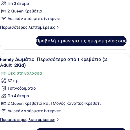
Δωμάτιο
Για 3 άτομα
(Sol
2 Queen Κρεβάτια
Room
Δωρεάν ασύρματο ίντερνετ
Front
Περισσότερες
Περισσότερες λεπτομέρειες
Sea
λεπτομέρειες
View)
για
Προβολή τιμών για τις ημερομηνίες σας
Δωμάτιο
(Sol
Room
Προβολή
Μίνι μπαρ, χρηματοκιβώτιο στο δωμ
4
Front
Family Δωμάτιο, Περισσότερα από 1 Κρεβάτια (2
όλων
Sea
Adult 2Kid)
View)
των
Θέα στη θάλασσα
φωτογραφιών
37 τ.μ.
για
1 υπνοδωμάτιο
Family
Δωμάτιο,
Για 4 άτομα
Περισσότερα
2 Queen Κρεβάτια και 1 Μονός Καναπές-Κρεβάτι
από
Δωρεάν ασύρματο ίντερνετ
1
Περισσότερες
Περισσότερες λεπτομέρειες
Κρεβάτια
λεπτομέρειες
(2
για