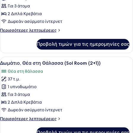
Δωμάτιο,
Για 3 άτομα
Θέα
2 Διπλά Κρεβάτια
στη
Δωρεάν ασύρματο ίντερνετ
Θάλασσα
Περισσότερες
Περισσότερες λεπτομέρειες
(Sol
λεπτομέρειες
Room)
για
Προβολή τιμών για τις ημερομηνίες σας
Δωμάτιο,
Θέα
στη
Προβολή
Μίνι μπαρ, χρηματοκιβώτιο στο δωμ
10
Θάλασσα
Δωμάτιο, Θέα στη Θάλασσα (Sol Room (2+1))
όλων
(Sol
Θέα στη θάλασσα
Room)
των
37 τ.μ.
φωτογραφιών
για
1 υπνοδωμάτιο
Δωμάτιο,
Για 3 άτομα
Θέα
2 Διπλά Κρεβάτια
στη
Δωρεάν ασύρματο ίντερνετ
Θάλασσα
Περισσότερες
Περισσότερες λεπτομέρειες
(Sol
λεπτομέρειες
Room
για
Προβολή τιμών για τις ημερομηνίες σας