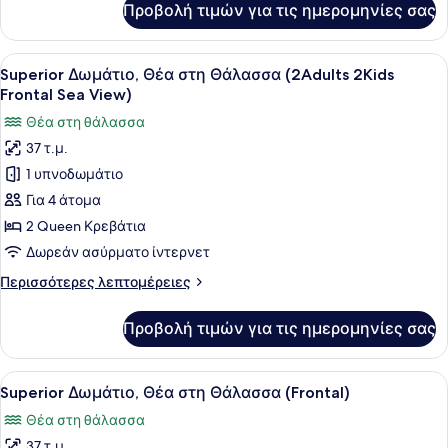
Προβολή τιμών για τις ημερομηνίες σας
Family
Adult 2Kid)
Δωμάτιο,
Περισσότερα
Προβολή
Ένα σύγχρονο δωμάτιο ξενοδοχείου
7
από
Superior Δωμάτιο, Θέα στη Θάλασσα (2Adults 2Kids
όλων
1
Frontal Sea View)
Κρεβάτια
των
Θέα στη θάλασσα
(2
φωτογραφιών
Adult 2Kid)
37 τ.μ.
για
1 υπνοδωμάτιο
Superior
Δωμάτιο,
Για 4 άτομα
Θέα
2 Queen Κρεβάτια
στη
Δωρεάν ασύρματο ίντερνετ
Θάλασσα
Περισσότερες
Περισσότερες λεπτομέρειες
(2Adults 2Kids
λεπτομέρειες
Frontal
για
Προβολή τιμών για τις ημερομηνίες σας
Superior
Sea
Δωμάτιο,
View)
Θέα
Προβολή
Ένα σύγχρονο δωμάτιο ξενοδοχείου
7
στη
Superior Δωμάτιο, Θέα στη Θάλασσα (Frontal)
όλων
Θάλασσα
Θέα στη θάλασσα
(2Adults 2Kids
των
Frontal
37 τ.μ.