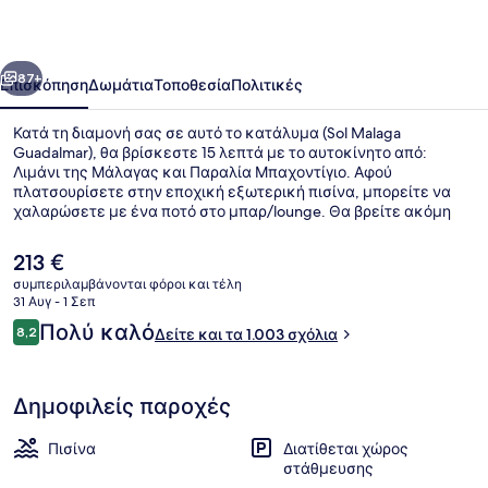
οηγούμενο
Επόμενο
87+
Επισκόπηση
Δωμάτια
Τοποθεσία
Πολιτικές
Κατά τη διαμονή σας σε αυτό το κατάλυμα (Sol Malaga
Guadalmar), θα βρίσκεστε 15 λεπτά με το αυτοκίνητο από:
Λιμάνι της Μάλαγας και Παραλία Μπαχοντίγιο. Αφού
πλατσουρίσετε στην εποχική εξωτερική πισίνα, μπορείτε να
χαλαρώσετε με ένα ποτό στο μπαρ/lounge. Θα βρείτε ακόμη
μπαρ δίπλα στην πισίνα, ανοιχτό γήπεδο τένις και πισίνα για
παιδιά. Άλλοι ταξιδιώτες λατρεύουν το εξυπηρετικό
Η
213 €
προσωπικό.
τρέχουσα
συμπεριλαμβάνονται φόροι και τέλη
τιμή
31 Αυγ - 1 Σεπ
Πρωινό σε μπουφέ καθημερινά με
είναι
Σχόλια
Πολύ καλό
8,2
Δείτε και τα 1.003 σχόλια
213 €
8,2 στα 10
Δημοφιλείς παροχές
Πισίνα
Διατίθεται χώρος
στάθμευσης