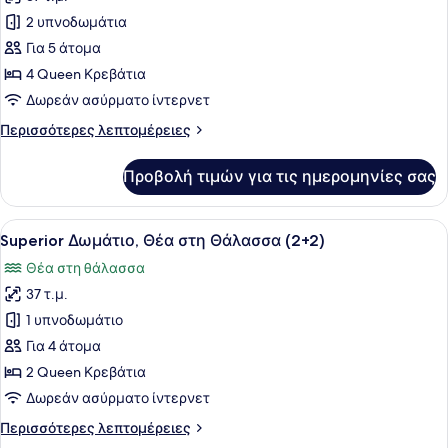
φωτογραφιών
για
2 υπνοδωμάτια
Two
Για 5 άτομα
Bedroom
4 Queen Κρεβάτια
Family
Δωρεάν ασύρματο ίντερνετ
Room
Περισσότερες
Περισσότερες λεπτομέρειες
Sea
λεπτομέρειες
View
για
Προβολή τιμών για τις ημερομηνίες σας
(5AD)
Two
Bedroom
Family
Προβολή
Ένα σύγχρονο δωμάτιο ξενοδοχείου
4
Room
Superior Δωμάτιο, Θέα στη Θάλασσα (2+2)
όλων
Sea
Θέα στη θάλασσα
View
των
(5AD)
37 τ.μ.
φωτογραφιών
για
1 υπνοδωμάτιο
Superior
Για 4 άτομα
Δωμάτιο,
2 Queen Κρεβάτια
Θέα
Δωρεάν ασύρματο ίντερνετ
στη
Περισσότερες
Περισσότερες λεπτομέρειες
Θάλασσα
λεπτομέρειες