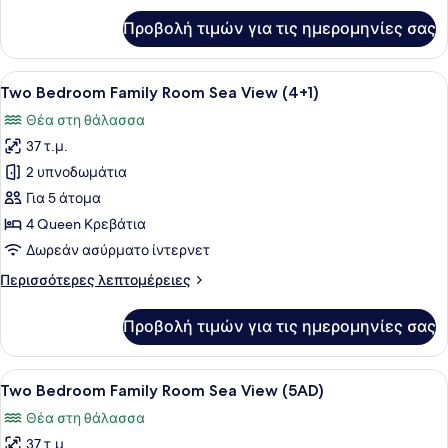
View
για
Προβολή τιμών για τις ημερομηνίες σας
Two
Bedroom
Family
Προβολή
Μίνι μπαρ, χρηματοκιβώτιο στο δωμ
5
Room
Two Bedroom Family Room Sea View (4+1)
όλων
Sea
Θέα στη θάλασσα
View
των
37 τ.μ.
φωτογραφιών
για
2 υπνοδωμάτια
Two
Για 5 άτομα
Bedroom
4 Queen Κρεβάτια
Family
Δωρεάν ασύρματο ίντερνετ
Room
Περισσότερες
Περισσότερες λεπτομέρειες
Sea
λεπτομέρειες
View
για
Προβολή τιμών για τις ημερομηνίες σας
(4+1)
Two
Bedroom
Family
Προβολή
Μίνι μπαρ, χρηματοκιβώτιο στο δωμ
5
Room
Two Bedroom Family Room Sea View (5AD)
όλων
Sea
Θέα στη θάλασσα
View
των
(4+1)
37 τ.μ.