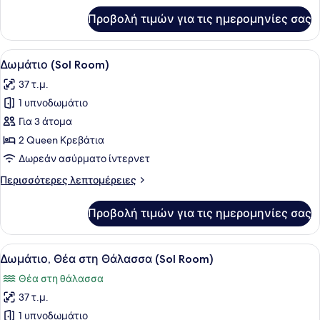
(2+2)
για
Προβολή τιμών για τις ημερομηνίες σας
Superior
Δωμάτιο,
Θέα
Προβολή
Μίνι μπαρ, χρηματοκιβώτιο στο δωμ
4
στη
Δωμάτιο (Sol Room)
όλων
Θάλασσα
37 τ.μ.
(2+2)
των
1 υπνοδωμάτιο
φωτογραφιών
για
Για 3 άτομα
Δωμάτιο
2 Queen Κρεβάτια
(Sol
Δωρεάν ασύρματο ίντερνετ
Room)
Περισσότερες
Περισσότερες λεπτομέρειες
λεπτομέρειες
για
Προβολή τιμών για τις ημερομηνίες σας
Δωμάτιο
(Sol
Room)
Προβολή
Μίνι μπαρ, χρηματοκιβώτιο στο δωμ
10
Δωμάτιο, Θέα στη Θάλασσα (Sol Room)
όλων
Θέα στη θάλασσα
των
37 τ.μ.
φωτογραφιών
για
1 υπνοδωμάτιο