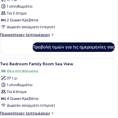
φωτογραφιών
Sea
για
1 υπνοδωμάτιο
View)
Superior
Για 2 άτομα
Δωμάτιο,
2 Queen Κρεβάτια
Θέα
Δωρεάν ασύρματο ίντερνετ
στη
Περισσότερες
Περισσότερες λεπτομέρειες
Θάλασσα
λεπτομέρειες
(Frontal)
για
Προβολή τιμών για τις ημερομηνίες σας
Superior
Δωμάτιο,
Θέα
Προβολή
Μίνι μπαρ, χρηματοκιβώτιο στο δωμ
5
στη
Two Bedroom Family Room Sea View
όλων
Θάλασσα
Θέα στη θάλασσα
(Frontal)
των
37 τ.μ.
φωτογραφιών
για
1 υπνοδωμάτιο
Two
Για 4 άτομα
Bedroom
4 Queen Κρεβάτια
Family
Δωρεάν ασύρματο ίντερνετ
Room
Περισσότερες
Περισσότερες λεπτομέρειες
Sea
λεπτομέρειες