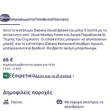
οηγούμενο
Επόμενο
69+
Επισκόπηση
Δωμάτια
Τοποθεσία
Πολιτικές
Αυτό το κατάλυμα (Sabana Ubud) βρίσκεται μόλις 5 λεπτά με το
αυτοκίνητο από: Ubud Monkey Forest και Αγορά Παραδοσιακής
Τέχνης του Ουμπούντ. Οι επισκέπτες μπορούν να απολαύσουν
μασάζ, και το εστιατόριο (Sabana Restaurant) σερβίρει πρωινό,
μεσημεριανό και βραδινό. Θα βρείτε ακόμη μπαρ/lounge,
βεράντα και κήπο.
Η
65 €
τρέχουσα
συμπεριλαμβάνονται φόροι και τέλη
τιμή
1 Σεπ - 2 Σεπ
Θέα στην αυλή
είναι
Σχόλια
Εξαιρετικό
10
Δείτε και τα 21 σχόλια
65 €
10 στα 10
Δημοφιλείς παροχές
Πισίνα
Μεταφορά από/προς το
αεροδρόμιο