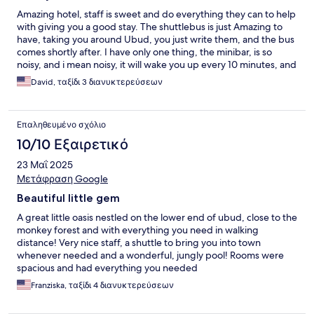
Amazing hotel, staff is sweet and do everything they can to help
with giving you a good stay. The shuttlebus is just Amazing to
have, taking you around Ubud, you just write them, and the bus
comes shortly after. I have only one thing, the minibar, is so
noisy, and i mean noisy, it will wake you up every 10 minutes, and
make noise for 10-12 minutes, so we had to unplug it. Even after
David, ταξίδι 3 διανυκτερεύσεων
we unpluged it, we could still hear it from the next room.
Επαληθευμένο σχόλιο
10/10 Εξαιρετικό
23 Μαΐ 2025
Μετάφραση Google
Beautiful little gem
A great little oasis nestled on the lower end of ubud, close to the
monkey forest and with everything you need in walking
distance! Very nice staff, a shuttle to bring you into town
whenever needed and a wonderful, jungly pool! Rooms were
spacious and had everything you needed
Franziska, ταξίδι 4 διανυκτερεύσεων