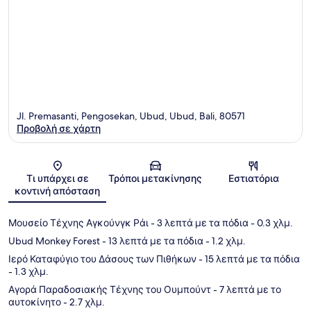
Jl. Premasanti, Pengosekan, Ubud, Ubud, Bali, 80571
Προβολή σε χάρτη
Χάρτης
Τι υπάρχει σε
Τρόποι μετακίνησης
Εστιατόρια
κοντινή απόσταση
Μουσείο Τέχνης Αγκούνγκ Ράι
- 3 λεπτά με τα πόδια
- 0.3 χλμ.
Ubud Monkey Forest
- 13 λεπτά με τα πόδια
- 1.2 χλμ.
Ιερό Καταφύγιο του Δάσους των Πιθήκων
- 15 λεπτά με τα πόδια
- 1.3 χλμ.
Αγορά Παραδοσιακής Τέχνης του Ουμπούντ
- 7 λεπτά με το
αυτοκίνητο
- 2.7 χλμ.