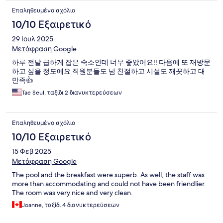
Επαληθευμένο σχόλιο
10/10 Εξαιρετικό
29 Ιουλ 2025
Μετάφραση Google
하루 전날 급하게 잡은 숙소인데 너무 좋았어요!! 다음에 또 재방문
하고 싶을 정도에요 직원분들도 넘 친절하고 시설도 깨끗하고 대
만족👍
Tae Seul, ταξίδι 2 διανυκτερεύσεων
Επαληθευμένο σχόλιο
10/10 Εξαιρετικό
15 Φεβ 2025
Μετάφραση Google
The pool and the breakfast were superb. As well, the staff was
more than accommodating and could not have been friendlier.
The room was very nice and very clean.
Joanne, ταξίδι 4 διανυκτερεύσεων