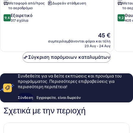
Μεταφορά από/προς
Δωρεάν στάθμευση
Μεταφ
του
το αεροδρόμιο
το αε
Ουμπού
9.4
9.2
Εξαιρετικό
Θαυ
9,4
9,2
στα
στα
317 σχόλια
405 
10,
10,
Εξαιρετικό,
Θαυμάσ
Η
45 €
317
405
τιμή
συμπεριλαμβάνονται φόροι και τέλη
σχόλια
σχόλια
είναι
23 Αυγ - 24 Αυγ
45 €
Σύγκριση παρόμοιων καταλυμάτων
Συνδεθείτε για να δείτε εκπτώσεις και προνόμια του
προγράμματος. Περισσότερες επιβραβεύσεις για
περισσότερη περιπέτεια!
Σύνδεση
Εγγραφείτε, είναι δωρεάν
Σχετικά με την περιοχή