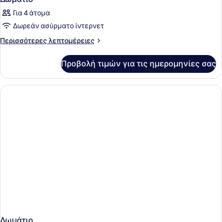
Για 4 άτομα
Δωρεάν ασύρματο ίντερνετ
Περισσότερες
Περισσότερες λεπτομέρειες
λεπτομέρειες
για
Προβολή τιμών για τις ημερομηνίες σας
Δωμάτιο
Δωμάτιο