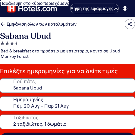
Παράλειψη στο κύριο περιεχόμενο
Λήψη της εφαρμογής
Εμφάνιση όλων των καταλυμάτων
Sabana Ubud
Κατάλυμα
με
Bed & breakfast στα προάστια με εστιατόριο, κοντά σε Ubud
3.5
Monkey Forest
αστέρια
Επιλέξτε ημερομηνίες για να δείτε τιμές
Πού πάτε;
Ημερομηνίες
Ταξιδιώτες