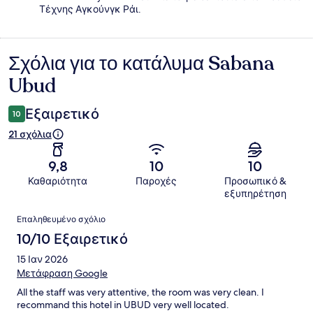
Τέχνης Αγκούνγκ Ράι.
Σχόλια για το κατάλυμα Sabana
Σχόλια
Ubud
Εξαιρετικό
10
21 σχόλια
9,8
10
10
Καθαριότητα
Παροχές
Προσωπικό &
εξυπηρέτηση
Σχόλια
Επαληθευμένο σχόλιο
10/10 Εξαιρετικό
15 Ιαν 2026
Μετάφραση Google
All the staff was very attentive, the room was very clean. I
recommand this hotel in UBUD very well located.