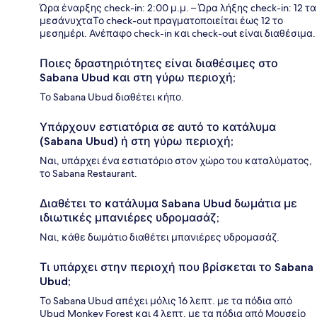
Ώρα έναρξης check-in: 2:00 μ.μ. – Ώρα λήξης check-in: 12 τα
μεσάνυχταΤο check-out πραγματοποιείται έως 12 το
μεσημέρι. Ανέπαφο check-in και check-out είναι διαθέσιμα.
Ποιες δραστηριότητες είναι διαθέσιμες στο
Sabana Ubud και στη γύρω περιοχή;
Το Sabana Ubud διαθέτει κήπο.
Υπάρχουν εστιατόρια σε αυτό το κατάλυμα
(Sabana Ubud) ή στη γύρω περιοχή;
Ναι, υπάρχει ένα εστιατόριο στον χώρο του καταλύματος,
το Sabana Restaurant.
Διαθέτει το κατάλυμα Sabana Ubud δωμάτια με
ιδιωτικές μπανιέρες υδρομασάζ;
Ναι, κάθε δωμάτιο διαθέτει μπανιέρες υδρομασάζ.
Τι υπάρχει στην περιοχή που βρίσκεται το Sabana
Ubud;
Το Sabana Ubud απέχει μόλις 16 λεπτ. με τα πόδια από
Ubud Monkey Forest και 4 λεπτ. με τα πόδια από Μουσείο