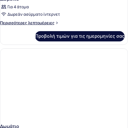
Για 4 άτομα
Δωρεάν ασύρματο ίντερνετ
Περισσότερες
Περισσότερες λεπτομέρειες
λεπτομέρειες
για
Προβολή τιμών για τις ημερομηνίες σας
Δωμάτιο
Δωμάτιο