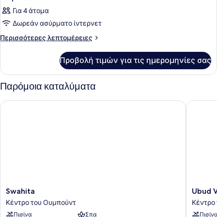
Για 4 άτομα
Δωρεάν ασύρματο ίντερνετ
Περισσότερες
Περισσότερες λεπτομέρειες
λεπτομέρειες
για
Προβολή τιμών για τις ημερομηνίες σας
Δωμάτιο
Παρόμοια καταλύματα
Swahita
Ubud Vil
Swahita
Ubud
Swahita
Ubud V
Κέντρο
Village
Κέντρο του Ουμπούντ
Κέντρο
του
Hotel
Πισίνα
Σπα
Πισίν
Ουμπούντ
Κέντρο