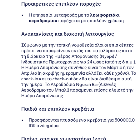
Προαιρετικές επιπλέον παροχές
Η υπηρεσία μεταφοράς με το
λεωφορειάκι
αεροδρομίου
παρέχεται με επιπλέον χρέωση
Ανακαινίσεις και διακοπή λειτουργίας
Σύμφωνα με την τοπική νομοθεσία όλοι οι επισκέπτες
πρέπει να παραμείνουν εντός του καταλύματος κατά
τη διάρκεια της Ημέρας Απομόνωσης (Nyepi) /
Ινδουιστικής Πρωτοχρονιάς για 24 ώρες (από τις 6 π.μ.).
Η Ημέρα Απομόνωσης συνήθως είναι τον Μάρτιο ή τον
Απρίλιο (η ακριβής ημερομηνία αλλάζει κάθε χρόνο). Το
check-in και το check-out δεν θα είναι διαθέσιμα αυτή
την ημέρα. Το Αεροδρόμιο Ngurah Rai (Διεθνές
Αεροδρόμιο του Μπαλί) παραμένει επίσης κλειστό την
Ημέρα Απομόνωσης.
Παιδιά και επιπλέον κρεβάτια
Προσφέρονται πτυσσόμενα κρεβάτια για 500000.0
IDR ανά ημέρα
Πισίνα, σπα και γυμναστήριο (κατά