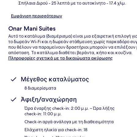
Σπήλαια Διρού
- 25 λεπτά με το αυτοκίνητο
- 17.4 χλμ.
Εμφάνιση περισσότερων
Onar Mani Suites
Αυτό το κατάλυμα (διαμέρισμα) είναι μια εξαιρετική επιλογή γ
το δωρεάν Wi-Fi και η δωρεάν στάθμευση χωρίς παρκαδόρο συγ
που θέλουν να παραμείνουν δραστήριοι μπορούν να επιλέξουν 
απόσταση. Το κατάλυμα διαθέτει βεράντα, κήπο και κουζίνα.
Πληροφορίες σχετικά με τα δικαιώματα ακύρωσης
Μέγεθος καταλύματος
8 διαμερίσματα
Άφιξη/αναχώρηση
Ώρα έναρξης check-in: 2:00 μ.μ. – Ώρα λήξης
check-in: 11:00 μ.μ.
Check-in αργά ανάλογα με τη διαθεσιμότητα
Ελάχιστη ηλικία για check-in: 18