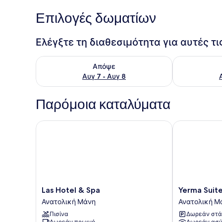
Επιλογές δωματίων
Ελέγξτε τη διαθεσιμότητα για αυτές τ
Έλεγχος διαθεσιμότητας για απόψε Αυγ 7 - Αυγ 8
Έλεγχος διαθ
Απόψε
Αυγ 7 - Αυγ 8
Παρόμοια καταλύματα
Las Hotel & Spa
Yerma Suites 
Las
Yerma
Las Hotel & Spa
Yerma Suite
Hotel
Suites
Ανατολική Μάνη
Ανατολική Μ
&
Limeni
Πισίνα
Δωρεάν στά
Spa
Ανατολική