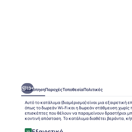
13+
Επισκόπηση
Παροχές
Τοποθεσία
Πολιτικές
Αυτό το κατάλυμα (διαμέρισμα) είναι μια εξαιρετική ε
όπως το δωρεάν Wi-Fi και η δωρεάν στάθμευση χωρίς 
επισκέπτες που θέλουν να παραμείνουν δραστήριοι μ
κοντινή απόσταση. Το κατάλυμα διαθέτει βεράντα, κήπ
Σχόλια
Εξαιρετικό
10