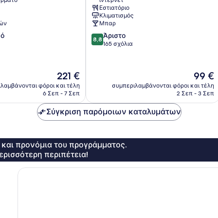
ρματο
ίντερνετ
Εστιατόριο
Κλιματισμός
ών
Μπαρ
8.8
κό
Άριστο
8,8
στα
165 σχόλια
10,
Άριστο,
165
Η
Η
221 €
99 €
σχόλια
τιμή
τιμή
λαμβάνονται φόροι και τέλη
συμπεριλαμβάνονται φόροι και τέλη
είναι
είναι
6 Σεπ - 7 Σεπ
2 Σεπ - 3 Σεπ
221 €
99 €
Σύγκριση παρόμοιων καταλυμάτων
ς και προνόμια του προγράμματος.
ερισσότερη περιπέτεια!