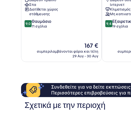
Δωρεάν πρωινό
Δωρεάν ασύ
Ανατολική
Μάνη
Σπα
ίντερνετ
Μάνη
Διατίθεται χώρος
Κλιματισμός
στάθμευσης
Μη καπνιστ
9.0
9.4
Θαυμάσιο
Εξαιρετι
9,0
9,4
στα
στα
71 σχόλια
19 σχόλια
10,
10,
Θαυμάσιο,
Εξαιρετικό,
71
19
Η
167 €
σχόλια
σχόλια
τιμή
συμπεριλαμβάνονται φόροι και τέλη
συμπερι
είναι
29 Αυγ - 30 Αυγ
167 €
Συνδεθείτε για να δείτε εκπτώσει
Περισσότερες επιβραβεύσεις για π
Σχετικά με την περιοχή