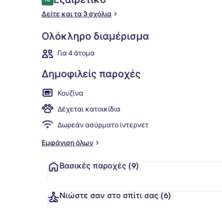
10 στα 10
Δείτε και τα 3 σχόλια
Πρόσοψη κ
Ολόκληρο διαμέρισμα
Για 4 άτομα
Δημοφιλείς παροχές
Κουζίνα
Δέχεται κατοικίδια
Δωρεάν ασύρματο ίντερνετ
Εμφάνιση όλων
Βασικές παροχές
(9)
Νιώστε σαν στο σπίτι σας
(6)