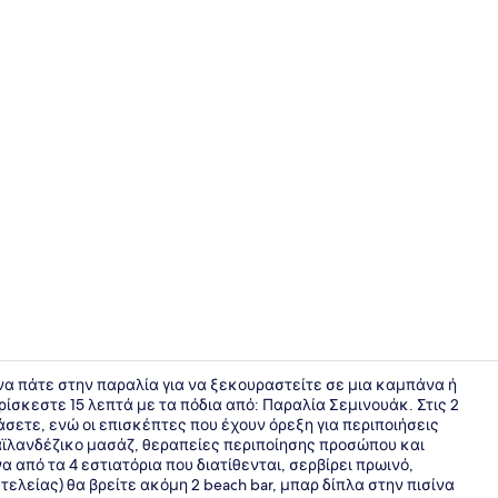
Property vi
ε να πάτε στην παραλία για να ξεκουραστείτε σε μια καμπάνα ή
σκεστε 15 λεπτά με τα πόδια από: Παραλία Σεμινουάκ. Στις 2
άσετε, ενώ οι επισκέπτες που έχουν όρεξη για περιποιήσεις
Panoramic Σ
αϊλανδέζικο μασάζ, θεραπείες περιποίησης προσώπου και
να από τα 4 εστιατόρια που διατίθενται, σερβίρει πρωινό,
τελείας) θα βρείτε ακόμη 2 beach bar, μπαρ δίπλα στην πισίνα