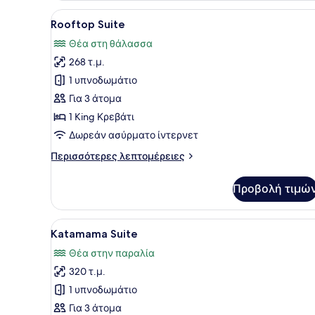
(Oceanfront)
Προβολή
Ένα σύγχρονο δωμάτιο ξενοδ
9
Rooftop Suite
όλων
Θέα στη θάλασσα
των
268 τ.μ.
φωτογραφιών
για
1 υπνοδωμάτιο
Rooftop
Για 3 άτομα
Suite
1 King Κρεβάτι
Δωρεάν ασύρματο ίντερνετ
Περισσότερες
Περισσότερες λεπτομέρειες
λεπτομέρειες
για
Προβολή τιμώ
Rooftop
Suite
Προβολή
Ένα μοντέρνο σαλόνι με ένα
12
Katamama Suite
όλων
Θέα στην παραλία
των
320 τ.μ.
φωτογραφιών
για
1 υπνοδωμάτιο
Katamama
Για 3 άτομα