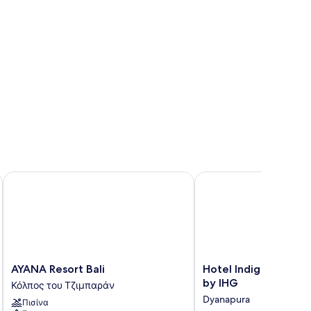
AYANA Resort Bali
Hotel Indigo Bali Semi
AYANA
Hotel
AYANA Resort Bali
Hotel Indigo Bali S
Resort
Indigo
by IHG
Κόλπος του Τζιμπαράν
Bali
Bali
Dyanapura
Πισίνα
Κόλπος
Seminyak