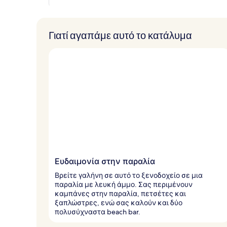
α
α
π
Γιατί αγαπάμε αυτό το κατάλυμα
ό
τ
ο
υ
ς
τ
α
ξ
ι
δ
ι
ώ
Ευδαιμονία στην παραλία
τ
ε
Βρείτε γαλήνη σε αυτό το ξενοδοχείο σε μια
ς
παραλία με λευκή άμμο. Σας περιμένουν
καμπάνες στην παραλία, πετσέτες και
ξαπλώστρες, ενώ σας καλούν και δύο
πολυσύχναστα beach bar.