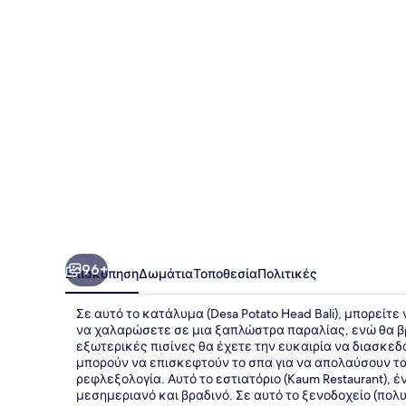
Bali
96+
Επισκόπηση
Δωμάτια
Τοποθεσία
Πολιτικές
Σε αυτό το κατάλυμα (Desa Potato Head Bali), μπορείτ
να χαλαρώσετε σε μια ξαπλώστρα παραλίας, ενώ θα βρί
εξωτερικές πισίνες θα έχετε την ευκαιρία να διασκεδ
μπορούν να επισκεφτούν το σπα για να απολαύσουν τ
ρεφλεξολογία. Αυτό το εστιατόριο (Kaum Restaurant), έ
μεσημεριανό και βραδινό. Σε αυτό το ξενοδοχείο (πολυ