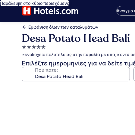
Παράλειψη στο κύριο περιεχόμενο
Άνοιγμα
Εμφάνιση όλων των καταλυμάτων
Desa Potato Head Bali
Κατάλυμα
με
Ξενοδοχείο πολυτελείας στην παραλία με σπα, κοντά σ
5.0
Επιλέξτε ημερομηνίες για να δείτε τιμ
αστέρια
Πού πάτε;
Συλλογή
φωτογραφιών
για
Desa
Potato
Head