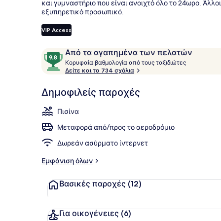
και γυμναστήριο που είναι ανοιχτό όλο το 24ωρο. Άλλοι
εξυπηρετικό προσωπικό.
VIP Access
2 εξωτερικέ
Σχόλια
9,8
Από τα αγαπημένα των πελατών
Κ
στα
Κορυφαία βαθμολογία από τους ταξιδιώτες
ο
Δείτε και τα 734 σχόλια
10,
ρ
Από
υ
Δημοφιλείς παροχές
τα
φ
αγαπημένα
α
Πισίνα
των
ί
α
πελατών
Μεταφορά από/προς το αεροδρόμιο
β
Δωρεάν ασύρματο ίντερνετ
α
θ
Εμφάνιση όλων
μ
ο
Βασικές παροχές
(12)
λ
ο
γ
ί
Για οικογένειες
(6)