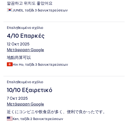
깔끔하고 위치도 좋았어요
JUNEIL, ταξίδι 3 διανυκτερεύσεων
Επαληθευμένο σχόλιο
4/10 Επαρκές
12 Οκτ 2025
Μετάφραση Google
地點尚算可以
Hin Ho, ταξίδι 3 διανυκτερεύσεων
Επαληθευμένο σχόλιο
10/10 Εξαιρετικό
7 Οκτ 2025
Μετάφραση Google
近くにコンビニや飲食店が多く、便利で良かったです。
Ken, ταξίδι 2 διανυκτερεύσεων