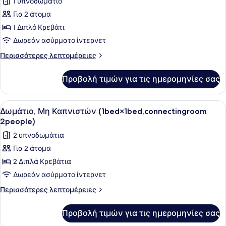
1 υπνοδωμάτιο
1bed)
των
Για 2 άτομα
φωτογραφιών
για
1 Διπλό Κρεβάτι
Standard
Δωρεάν ασύρματο ίντερνετ
Δωμάτιο,
Περισσότερες
Περισσότερες λεπτομέρειες
Μη
λεπτομέρειες
Καπνιστών
για
Προβολή τιμών για τις ημερομηνίες σας
Standard
(with
Δωμάτιο,
1bed)
Μη
Προβολή
Ένα δωμάτιο ξενοδοχείου με δύο κρ
9
Καπνιστών
Δωμάτιο, Μη Καπνιστών (1bed×1bed,connectingroom
όλων
(with
2people)
1bed)
των
2 υπνοδωμάτια
φωτογραφιών
Για 2 άτομα
για
2 Διπλά Κρεβάτια
Δωμάτιο,
Μη
Δωρεάν ασύρματο ίντερνετ
Καπνιστών
Περισσότερες
Περισσότερες λεπτομέρειες
(1bed×1bed,connectingroom
λεπτομέρειες
για
2people)
Προβολή τιμών για τις ημερομηνίες σας
Δωμάτιο,
Μη