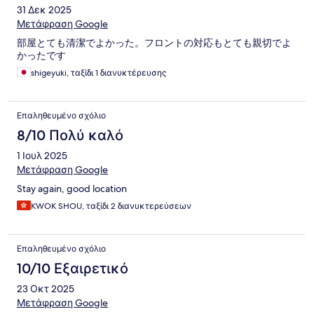
31 Δεκ 2025
Μετάφραση Google
部屋とても清潔でよかった。フロントの対応もとても親切でよ
かったです
shigeyuki, ταξίδι 1 διανυκτέρευσης
Επαληθευμένο σχόλιο
8/10 Πολύ καλό
1 Ιουλ 2025
Μετάφραση Google
Stay again, good location
KWOK SHOU, ταξίδι 2 διανυκτερεύσεων
Επαληθευμένο σχόλιο
10/10 Εξαιρετικό
23 Οκτ 2025
Μετάφραση Google