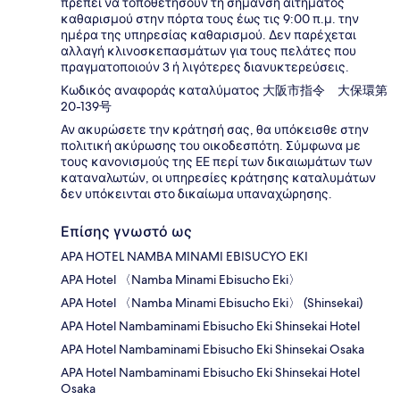
πρέπει να τοποθετήσουν τη σήμανση αιτήματος
καθαρισμού στην πόρτα τους έως τις 9:00 π.μ. την
ημέρα της υπηρεσίας καθαρισμού. Δεν παρέχεται
αλλαγή κλινοσκεπασμάτων για τους πελάτες που
πραγματοποιούν 3 ή λιγότερες διανυκτερεύσεις.
Κωδικός αναφοράς καταλύματος 大阪市指令 大保環第
20-139号
Αν ακυρώσετε την κράτησή σας, θα υπόκεισθε στην
πολιτική ακύρωσης του οικοδεσπότη. Σύμφωνα με
τους κανονισμούς της ΕΕ περί των δικαιωμάτων των
καταναλωτών, οι υπηρεσίες κράτησης καταλυμάτων
δεν υπόκεινται στο δικαίωμα υπαναχώρησης.
Επίσης γνωστό ως
APA HOTEL NAMBA MINAMI EBISUCYO EKI
APA Hotel 〈Namba Minami Ebisucho Eki〉
APA Hotel 〈Namba Minami Ebisucho Eki〉 (Shinsekai)
APA Hotel Nambaminami Ebisucho Eki Shinsekai Hotel
APA Hotel Nambaminami Ebisucho Eki Shinsekai Osaka
APA Hotel Nambaminami Ebisucho Eki Shinsekai Hotel
Osaka