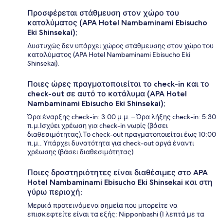
Προσφέρεται στάθμευση στον χώρο του
καταλύματος (APA Hotel Nambaminami Ebisucho
Eki Shinsekai);
Δυστυχώς δεν υπάρχει χώρος στάθμευσης στον χώρο του
καταλύματος (APA Hotel Nambaminami Ebisucho Eki
Shinsekai).
Ποιες ώρες πραγματοποιείται το check-in και το
check-out σε αυτό το κατάλυμα (APA Hotel
Nambaminami Ebisucho Eki Shinsekai);
Ώρα έναρξης check-in: 3:00 μ.μ. – Ώρα λήξης check-in: 5:30
π.μ.Ισχύει χρέωση για check-in νωρίς (βάσει
διαθεσιμότητας).Το check-out πραγματοποιείται έως 10:00
π.μ.. Υπάρχει δυνατότητα για check-out αργά έναντι
χρέωσης (βάσει διαθεσιμότητας).
Ποιες δραστηριότητες είναι διαθέσιμες στο APA
Hotel Nambaminami Ebisucho Eki Shinsekai και στη
γύρω περιοχή;
Μερικά προτεινόμενα σημεία που μπορείτε να
επισκεφτείτε είναι τα εξής: Nipponbashi (1 λεπτά με τα