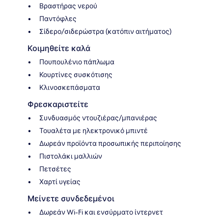
Βραστήρας νερού
Παντόφλες
Σίδερο/σιδερώστρα (κατόπιν αιτήματος)
Κοιμηθείτε καλά
Πουπουλένιο πάπλωμα
Κουρτίνες συσκότισης
Κλινοσκεπάσματα
Φρεσκαριστείτε
Συνδυασμός ντουζιέρας/μπανιέρας
Τουαλέτα με ηλεκτρονικό μπιντέ
Δωρεάν προϊόντα προσωπικής περιποίησης
Πιστολάκι μαλλιών
Πετσέτες
Χαρτί υγείας
Μείνετε συνδεδεμένοι
Δωρεάν Wi-Fi και ενσύρματο ίντερνετ