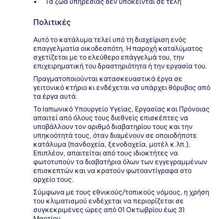
Τα ζώα υπηρεσίας δεν υπόκεινται σε τέλη
Πολιτικές
Αυτό το κατάλυμα τελεί υπό τη διαχείριση ενός
επαγγελματία οικοδεσπότη. Η παροχή καταλύματος
σχετίζεται με το ελεύθερο επάγγελμά του, την
επιχειρηματική του δραστηριότητα ή την εργασία του.
Πραγματοποιούνται κατασκευαστικά έργα σε
γειτονικό κτήριο κι ενδέχεται να υπάρχει θόρυβος από
τα έργα αυτά.
Το Ιαπωνικό Υπουργείο Υγείας, Εργασίας και Πρόνοιας
απαιτεί από όλους τους διεθνείς επισκέπτες να
υποβάλλουν τον αριθμό διαβατηρίου τους και την
υπηκοότητά τους, όταν διαμένουν σε οποιοδήποτε
κατάλυμα (πανδοχεία, ξενοδοχεία, μοτέλ κ.λπ.).
Επιπλέον, απαιτείται από τους ιδιοκτήτες να
φωτοτυπούν τα διαβατήρια όλων των εγγεγραμμένων
επισκεπτών και να κρατούν φωτοαντίγραφα στο
αρχείο τους.
Σύμφωνα με τους εθνικούς/τοπικούς νόμους, η χρήση
του κλιματισμού ενδέχεται να περιορίζεται σε
συγκεκριμένες ώρες από 01 Οκτωβρίου έως 31
Μαρτίου.