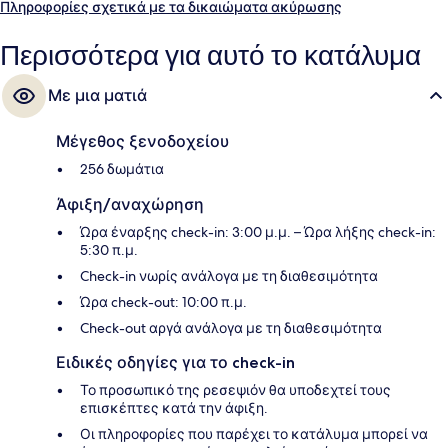
κατάλυμα βρίσκεται πολύ κοντά με τα πόδια από τα μέσα μαζικής
Πληροφορίες σχετικά με τα δικαιώματα ακύρωσης
μεταφοράς: ο σταθμός Σταθμός Ebisucho είναι μερικά μόλις
βήματα μακριά και το σημείο επιβίβασης Σταθμός Imaimiyaebisu
Περισσότερα για αυτό το κατάλυμα
βρίσκεται σε απόσταση 6 λεπτών.
Με μια ματιά
Μέγεθος ξενοδοχείου
256 δωμάτια
Άφιξη/αναχώρηση
Ώρα έναρξης check-in: 3:00 μ.μ. – Ώρα λήξης check-in:
5:30 π.μ.
Check-in νωρίς ανάλογα με τη διαθεσιμότητα
Ώρα check-out: 10:00 π.μ.
Check-out αργά ανάλογα με τη διαθεσιμότητα
Ειδικές οδηγίες για το check-in
Το προσωπικό της ρεσεψιόν θα υποδεχτεί τους
επισκέπτες κατά την άφιξη.
Οι πληροφορίες που παρέχει το κατάλυμα μπορεί να