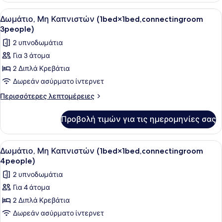
Καπνιστών
Προβολή
Ένα δωμάτιο ξενοδοχείου με δύο κρ
8
(1bed×1bed,connectingroom
Δωμάτιο, Μη Καπνιστών (1bed×1bed,connectingroom
όλων
2people)
3people)
των
2 υπνοδωμάτια
φωτογραφιών
Για 3 άτομα
για
2 Διπλά Κρεβάτια
Δωμάτιο,
Μη
Δωρεάν ασύρματο ίντερνετ
Καπνιστών
Περισσότερες
Περισσότερες λεπτομέρειες
(1bed×1bed,connectingroom
λεπτομέρειες
για
3people)
Προβολή τιμών για τις ημερομηνίες σας
Δωμάτιο,
Μη
Καπνιστών
Προβολή
Ένα δωμάτιο ξενοδοχείου με δύο κρ
8
(1bed×1bed,connectingroom
Δωμάτιο, Μη Καπνιστών (1bed×1bed,connectingroom
όλων
3people)
4people)
των
2 υπνοδωμάτια
φωτογραφιών
Για 4 άτομα
για
2 Διπλά Κρεβάτια
Δωμάτιο,
Μη
Δωρεάν ασύρματο ίντερνετ