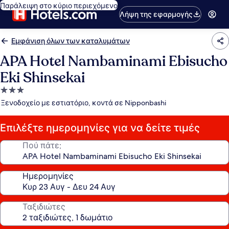
Παράλειψη στο κύριο περιεχόμενο
Λήψη της εφαρμογής
Εμφάνιση όλων των καταλυμάτων
APA Hotel Nambaminami Ebisucho
Eki Shinsekai
Κατάλυμα
με
Ξενοδοχείο με εστιατόριο, κοντά σε Nipponbashi
3.0
αστέρια
Επιλέξτε ημερομηνίες για να δείτε τιμές
Πού πάτε;
Ημερομηνίες
Ταξιδιώτες