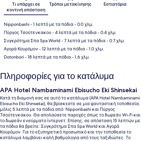
Χάρτης
Τι υπάρχει σε
Τρόποι μετακίνησης
Εστιατόρια
κοντινή απόσταση
Nipponbashi
- 1 λεπτό με τα πόδια
- 0.0 χλμ.
Πύργος Τσούτενκακου
- 4 λεπτά με τα πόδια
- 0.4 χλμ.
Συγκρότημα Σπα Spa World
- 7 λεπτά με τα πόδια
- 0.7 χλμ.
Αγορά Κουρόμον
- 12 λεπτά με τα πόδια
- 1.0 χλμ.
Dotonbori
- 18 λεπτά με τα πόδια
- 1.6 χλμ.
Πληροφορίες για το κατάλυμα
APA Hotel Nambaminami Ebisucho Eki Shinsekai
Κατά τη διαμονή σας σε αυτό το κατάλυμα (APA Hotel Nambaminami
Ebisucho Eki Shinsekai), θα βρίσκεστε σε μια φανταστική τοποθεσία,
μόλις 5 λεπτά με τα πόδια από: Nipponbashi και Πύργος
Τσούτενκακου. Θα απολαύσετε παροχές όπως το δωρεάν Wi-Fi και
το δωρεάν ενσύρματο ίντερνετ. Επίσης, σε απόσταση 15 λεπτών με
τα πόδια θα βρείτε: Συγκρότημα Σπα Spa World και Αγορά
Κουρόμον. Για το εξυπηρετικό προσωπικό και την τοποθεσία το
κατάλυμα λαμβάνει καλή βαθμολογία από τους ταξιδιώτες. Το