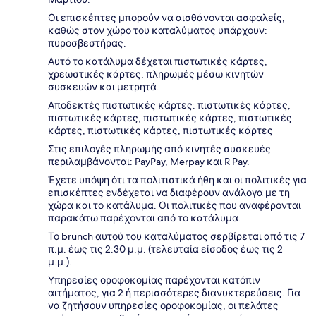
Οι επισκέπτες μπορούν να αισθάνονται ασφαλείς,
καθώς στον χώρο του καταλύματος υπάρχουν:
πυροσβεστήρας.
Αυτό το κατάλυμα δέχεται πιστωτικές κάρτες,
χρεωστικές κάρτες, πληρωμές μέσω κινητών
συσκευών και μετρητά.
Αποδεκτές πιστωτικές κάρτες: πιστωτικές κάρτες,
πιστωτικές κάρτες, πιστωτικές κάρτες, πιστωτικές
κάρτες, πιστωτικές κάρτες, πιστωτικές κάρτες
Στις επιλογές πληρωμής από κινητές συσκευές
περιλαμβάνονται: PayPay, Merpay και R Pay.
Έχετε υπόψη ότι τα πολιτιστικά ήθη και οι πολιτικές για
επισκέπτες ενδέχεται να διαφέρουν ανάλογα με τη
χώρα και το κατάλυμα. Οι πολιτικές που αναφέρονται
παρακάτω παρέχονται από το κατάλυμα.
Το brunch αυτού του καταλύματος σερβίρεται από τις 7
π.μ. έως τις 2:30 μ.μ. (τελευταία είσοδος έως τις 2
μ.μ.).
Υπηρεσίες οροφοκομίας παρέχονται κατόπιν
αιτήματος, για 2 ή περισσότερες διανυκτερεύσεις. Για
να ζητήσουν υπηρεσίες οροφοκομίας, οι πελάτες