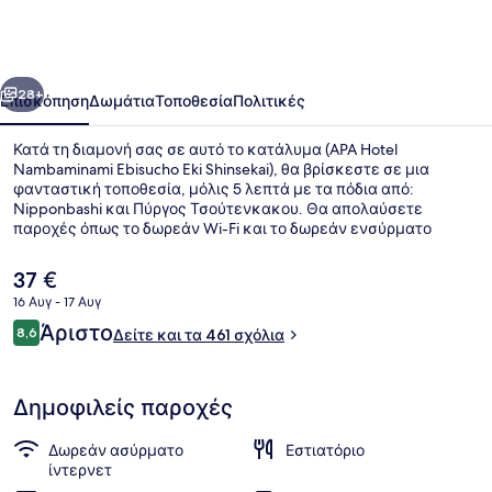
Nambaminami
Ebisucho
Eki
οηγούμενο
Επόμενο
Shinsekai
28+
Επισκόπηση
Δωμάτια
Τοποθεσία
Πολιτικές
Κατά τη διαμονή σας σε αυτό το κατάλυμα (APA Hotel
Nambaminami Ebisucho Eki Shinsekai), θα βρίσκεστε σε μια
φανταστική τοποθεσία, μόλις 5 λεπτά με τα πόδια από:
Nipponbashi και Πύργος Τσούτενκακου. Θα απολαύσετε
παροχές όπως το δωρεάν Wi-Fi και το δωρεάν ενσύρματο
ίντερνετ. Επίσης, σε απόσταση 15 λεπτών με τα πόδια θα
βρείτε: Συγκρότημα Σπα Spa World και Αγορά Κουρόμον. Για το
Η
37 €
εξυπηρετικό προσωπικό και την τοποθεσία το κατάλυμα
τρέχουσα
16 Αυγ - 17 Αυγ
λαμβάνει καλή βαθμολογία από τους ταξιδιώτες. Το κατάλυμα
τιμή
βρίσκεται πολύ κοντά με τα πόδια από τα μέσα μαζικής
Σχόλια
Άριστο
Ρεσεψιόν
8,6
είναι
Δείτε και τα 461 σχόλια
8,6 στα 10
μεταφοράς: ο σταθμός Σταθμός Ebisucho είναι μερικά μόλις
37 €
βήματα μακριά και το σημείο επιβίβασης Σταθμός Imaimiyaebisu
βρίσκεται σε απόσταση 6 λεπτών.
Δημοφιλείς παροχές
Δωρεάν ασύρματο
Εστιατόριο
ίντερνετ