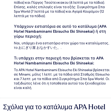
πόδια) και Πύργος Τσούτενκακου (4 λεπτά με τα πόδια).
Επίσης, καλές επιλογές είναι τα εξής: Συγκρότημα Σπα
Spa World (7 λεπτά με τα πόδια) και Αγορά Κουρόμον (12
λεπτά με τα πόδια).
Υπάρχουν εστιατόρια σε αυτό το κατάλυμα (APA
Hotel Nambaminami Ebisucho Eki Shinsekai) ή στη
γύρω περιοχή;
Ναι, υπάρχει ένα εστιατόριο στον χώρο του καταλύματος,
το おにぎり屋 おなかすいた。.
Τι υπάρχει στην περιοχή που βρίσκεται το APA
Hotel Nambaminami Ebisucho Eki Shinsekai;
Το APA Hotel Nambaminami Ebisucho Eki Shinsekai βρίσκεται
σε Minami, μόλις 1 λεπτ. με τα πόδια από Σταθμός Ebisucho
και 7 λεπτ. με τα πόδια από Συγκρότημα Σπα Spa World. Οι
ταξιδιώτες λένε ότι η τοποθεσία αυτού του ξενοδοχείου
είναι καλή.
Σχόλια για το κατάλυμα APA Hotel
Σχόλια