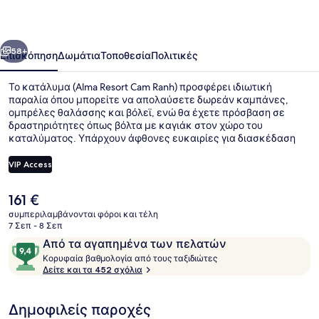
Ranh
οηγούμενο
Επόμενο
58+
Επισκόπηση
Δωμάτια
Τοποθεσία
Πολιτικές
Το κατάλυμα (Alma Resort Cam Ranh) προσφέρει ιδιωτική
παραλία όπου μπορείτε να απολαύσετε δωρεάν καμπάνες,
ομπρέλες θαλάσσης και βόλεϊ, ενώ θα έχετε πρόσβαση σε
δραστηριότητες όπως βόλτα με καγιάκ στον χώρο του
καταλύματος. Υπάρχουν άφθονες ευκαιρίες για διασκέδαση
στις 12 εξωτερικές πισίνες και στο δωρεάν υδάτινο πάρκο, και
οι επισκέπτες που έχουν όρεξη για περιποιήσεις μπορούν να
VIP Access
επισκεφθούν το σπα για να απολαύσουν βαθύ μασάζ ιστών,
περιτυλίξεις σώματος και αρωματοθεραπεία. Το εστιατόριο
Η
161 €
(Alma Garden), ένα από τα 5 εστιατόρια, σερβίρει τοπική και
Εξωτερικοί χώροι
τρέχουσα
διεθνής κουζίνα και είναι ανοικτό για πρωινό και βραδινό.
συμπεριλαμβάνονται φόροι και τέλη
τιμή
7 Σεπ - 8 Σεπ
Υπάρχουν ήσυχο ποτάμι τεχνητής ροής και beach bar, ενώ οι
είναι
ανέσεις μέσα στο δωμάτιο σε αυτό το ξενοδοχείο
Σχόλια
9,4
Από τα αγαπημένα των πελατών
161 €
(πολυτελείας) περιλαμβάνουν καναπέδες-κρεβάτια και
Κ
στα
Κορυφαία βαθμολογία από τους ταξιδιώτες
ψυγεία. Άλλοι ταξιδιώτες λατρεύουν το εξυπηρετικό
ο
Δείτε και τα 452 σχόλια
10,
προσωπικό.
ρ
Από
υ
τα
Δημοφιλείς παροχές
φ
αγαπημένα