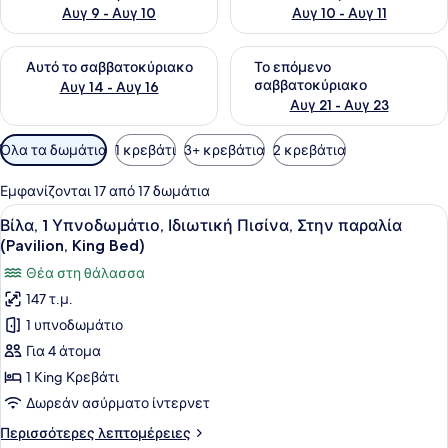
Αυγ 9 - Αυγ 10
Αυγ 10 - Αυγ 11
Έλεγχος διαθεσιμότητας για αυτό το σαββατοκύριακο Αυγ 1
Έλεγχος διαθεσιμότητας για
Αυτό το σαββατοκύριακο
Το επόμενο
σαββατοκύριακο
Αυγ 14 - Αυγ 16
Αυγ 21 - Αυγ 23
Διαθέσιμα
Όλα τα δωμάτια
1 κρεβάτι
3+ κρεβάτια
2 κρεβάτια
φίλτρα
για
Εμφανίζονται 17 από 17 δωμάτια
τα
Προβολή
Μια πισίνα άπειρου τύπου με ξύλι
6
Βίλα, 1 Υπνοδωμάτιο, Ιδιωτική Πισίνα, Στην παραλία
δωμάτια
όλων
(Pavilion, King Bed)
των
Θέα στη θάλασσα
φωτογραφιών
147 τ.μ.
για
1 υπνοδωμάτιο
Βίλα,
1
Για 4 άτομα
Υπνοδωμάτιο,
1 King Κρεβάτι
Ιδιωτική
Δωρεάν ασύρματο ίντερνετ
Πισίνα,
Περισσότερες
Περισσότερες λεπτομέρειες
Στην