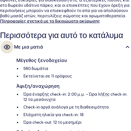
στο δωρεάν υδάτινο πάρκο, και οι επισκέπτες που έχουν όρεξη για
περιποιήσεις μπορούν να επισκεφθούν το σπα για να απολαύσουν
βαθύ μασάζ ιστών, περιτυλίξεις σώματος και αρωματοθεραπεία.
Το εστιατόριο (Alma Garden), ένα από τα 5 εστιατόρια, σερβίρει
Πληροφορίες σχετικά με τα δικαιώματα ακύρωσης
τοπική και διεθνής κουζίνα και είναι ανοικτό για πρωινό και
βραδινό. Υπάρχουν ήσυχο ποτάμι τεχνητής ροής και beach bar, ενώ
Περισσότερα για αυτό το κατάλυμα
οι ανέσεις μέσα στο δωμάτιο σε αυτό το ξενοδοχείο (πολυτελείας)
περιλαμβάνουν καναπέδες-κρεβάτια και ψυγεία. Άλλοι ταξιδιώτες
Με μια ματιά
λατρεύουν το εξυπηρετικό προσωπικό.
Μέγεθος ξενοδοχείου
580 δωμάτια
Εκτείνεται σε 11 ορόφους
Άφιξη/αναχώρηση
Ώρα έναρξης check-in: 2:00 μ.μ. – Ώρα λήξης check-in:
12 τα μεσάνυχτα
Check-in αργά ανάλογα με τη διαθεσιμότητα
Ελάχιστη ηλικία για check-in: 18
Ώρα check-out: 12 το μεσημέρι