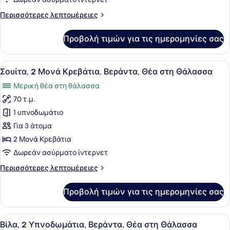
Πισίνα,
Περισσότερες
Περισσότερες λεπτομέρειες
Θέα
λεπτομέρειες
στη
για
Προβολή τιμών για τις ημερομηνίες σας
Βίλα,
Θάλασσα
3
(Pavilion,
Υπνοδωμάτια,
Προβολή
Ένα δωμάτιο ξενοδοχείου με δύο κρ
2
4
Ιδιωτική
Σουίτα, 2 Μονά Κρεβάτια, Βεράντα, Θέα στη Θάλασσα
όλων
Kings
Πισίνα,
Μερική θέα στη θάλασσα
Θέα
των
&
στη
70 τ.μ.
φωτογραφιών
1
Θάλασσα
για
1 υπνοδωμάτιο
Twin)
(Pavilion,
Σουίτα,
2
Για 3 άτομα
Kings
2
2 Μονά Κρεβάτια
&
Μονά
Δωρεάν ασύρματο ίντερνετ
1
Κρεβάτια,
Twin)
Περισσότερες
Περισσότερες λεπτομέρειες
Βεράντα,
λεπτομέρειες
Θέα
για
Προβολή τιμών για τις ημερομηνίες σας
στη
Σουίτα,
2
Θάλασσα
Μονά
Προβολή
Ένα σύγχρονο δωμάτιο ξενοδοχείου
5
Κρεβάτια,
Βίλα, 2 Υπνοδωμάτια, Βεράντα, Θέα στη Θάλασσα