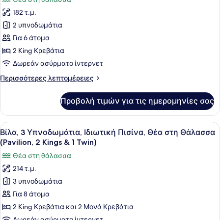
Θάλασσα
φωτογραφιών
Twin)
(Pavilion,
182 τ.μ.
για
1
2 υπνοδωμάτια
Βίλα,
King
&
2
Για 6 άτομα
1
Υπνοδωμάτια,
2 King Κρεβάτια
Twin)
Ιδιωτική
Δωρεάν ασύρματο ίντερνετ
Πισίνα,
Περισσότερες
Περισσότερες λεπτομέρειες
Στην
λεπτομέρειες
παραλία
για
Προβολή τιμών για τις ημερομηνίες σας
Βίλα,
(Pavilion,
2
King
Υπνοδωμάτια,
Προβολή
Μια πισίνα υπερχείλισης στην ταρά
Beds)
6
Ιδιωτική
Βίλα, 3 Υπνοδωμάτια, Ιδιωτική Πισίνα, Θέα στη Θάλασσα
όλων
Πισίνα,
(Pavilion, 2 Kings & 1 Twin)
Στην
των
Θέα στη θάλασσα
παραλία
φωτογραφιών
(Pavilion,
214 τ.μ.
για
King
3 υπνοδωμάτια
Βίλα,
Beds)
3
Για 8 άτομα
Υπνοδωμάτια,
2 King Κρεβάτια και 2 Μονά Κρεβάτια
Ιδιωτική
Δωρεάν ασύρματο ίντερνετ