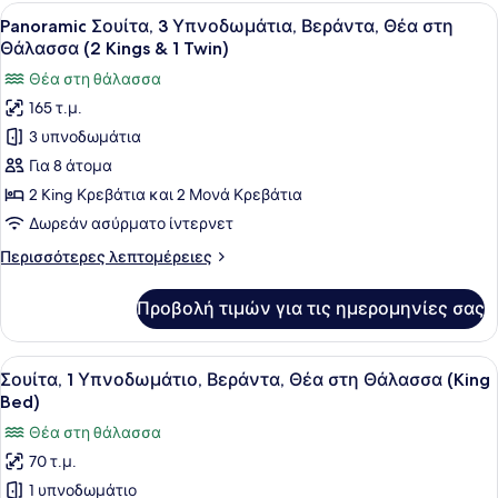
Υπνοδωμάτια,
Προβολή
Ένα μοντέρνο σαλόνι με έναν μεγά
1
6
Ιδιωτική
Panoramic Σουίτα, 3 Υπνοδωμάτια, Βεράντα, Θέα στη
όλων
King
Πισίνα,
Θάλασσα (2 Kings & 1 Twin)
Θέα
των
&
Θέα στη θάλασσα
στη
φωτογραφιών
1
Θάλασσα
165 τ.μ.
για
Twin)
(Pavilion,
3 υπνοδωμάτια
Panoramic
1
King
Σουίτα,
Για 8 άτομα
&
3
2 King Κρεβάτια και 2 Μονά Κρεβάτια
1
Υπνοδωμάτια,
Twin)
Δωρεάν ασύρματο ίντερνετ
Βεράντα,
Περισσότερες
Περισσότερες λεπτομέρειες
Θέα
λεπτομέρειες
στη
για
Προβολή τιμών για τις ημερομηνίες σας
Panoramic
Θάλασσα
Σουίτα,
(2
3
Προβολή
Ένα δωμάτιο ξενοδοχείου με ένα με
Kings
5
Υπνοδωμάτια,
Σουίτα, 1 Υπνοδωμάτιο, Βεράντα, Θέα στη Θάλασσα (King
όλων
&
Βεράντα,
Bed)
Θέα
των
1
Θέα στη θάλασσα
στη
φωτογραφιών
Twin)
Θάλασσα
70 τ.μ.
για
(2
1 υπνοδωμάτιο
Σουίτα,
Kings