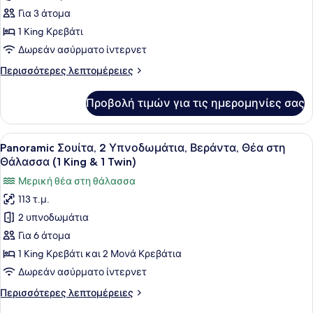
&
1
Για 3 άτομα
1
Υπνοδωμάτιο,
1 King Κρεβάτι
Twin)
Βεράντα,
Δωρεάν ασύρματο ίντερνετ
Θέα
Περισσότερες
Περισσότερες λεπτομέρειες
στη
λεπτομέρειες
Θάλασσα
για
Προβολή τιμών για τις ημερομηνίες σας
Σουίτα,
(King
1
Bed)
Υπνοδωμάτιο,
Προβολή
Ένα σύγχρονο δωμάτιο ξενοδοχείου
5
Βεράντα,
Panoramic Σουίτα, 2 Υπνοδωμάτια, Βεράντα, Θέα στη
όλων
Θέα
Θάλασσα (1 King & 1 Twin)
στη
των
Μερική θέα στη θάλασσα
Θάλασσα
φωτογραφιών
(King
113 τ.μ.
για
Bed)
2 υπνοδωμάτια
Panoramic
Σουίτα,
Για 6 άτομα
2
1 King Κρεβάτι και 2 Μονά Κρεβάτια
Υπνοδωμάτια,
Δωρεάν ασύρματο ίντερνετ
Βεράντα,
Περισσότερες
Περισσότερες λεπτομέρειες
Θέα
λεπτομέρειες