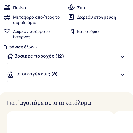
α
των
ί
Πισίνα
Σπα
α
πελατών
Μεταφορά από/προς το
Δωρεάν στάθμευση
β
αεροδρόμιο
α
Δωρεάν ασύρματο
Εστιατόριο
θ
ίντερνετ
μ
ο
Εμφάνιση όλων
λ
ο
Βασικές παροχές
(12)
γ
ί
α
Για οικογένειες
(6)
α
π
ό
Γιατί αγαπάμε αυτό το κατάλυμα
τ
ο
υ
ς
τ