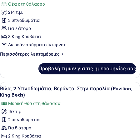
των
Θέα στη θάλασσα
στη
φωτογραφιών
Θάλασσα
214 τ.μ.
για
(Pavilion,
3 υπνοδωμάτια
Βίλα,
King
Bed)
3
Για 7 άτομα
Υπνοδωμάτια,
3 King Κρεβάτια
Ιδιωτική
Δωρεάν ασύρματο ίντερνετ
Πισίνα,
Περισσότερες
Περισσότερες λεπτομέρειες
Στην
λεπτομέρειες
παραλία
για
Προβολή τιμών για τις ημερομηνίες σας
Βίλα,
(Pavilion,
3
King
Υπνοδωμάτια,
Προβολή
Ένα μοντέρνο σαλόνι με έναν μπλε
Beds)
5
Ιδιωτική
Βίλα, 2 Υπνοδωμάτια, Βεράντα, Στην παραλία (Pavilion,
όλων
Πισίνα,
King Beds)
Στην
των
Μερική θέα στη θάλασσα
παραλία
φωτογραφιών
(Pavilion,
157 τ.μ.
για
King
2 υπνοδωμάτια
Βίλα,
Beds)
2
Για 5 άτομα
Υπνοδωμάτια,
2 King Κρεβάτια