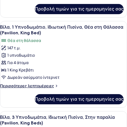
λεπτομέρειες
παραλία
για
Προβολή τιμών για τις ημερομηνίες σας
Βίλα,
(Pavilion,
1
King
Υπνοδωμάτιο,
Προβολή
Μια πισίνα υπερχείλισης με ξύλινο
Bed)
5
Ιδιωτική
Βίλα, 1 Υπνοδωμάτιο, Ιδιωτική Πισίνα, Θέα στη Θάλασσα
όλων
Πισίνα,
(Pavilion, King Bed)
Στην
των
Θέα στη θάλασσα
παραλία
φωτογραφιών
(Pavilion,
147 τ.μ.
για
King
1 υπνοδωμάτιο
Βίλα,
Bed)
1
Για 4 άτομα
Υπνοδωμάτιο,
1 King Κρεβάτι
Ιδιωτική
Δωρεάν ασύρματο ίντερνετ
Πισίνα,
Περισσότερες
Περισσότερες λεπτομέρειες
Θέα
λεπτομέρειες
στη
για
Προβολή τιμών για τις ημερομηνίες σας
Βίλα,
Θάλασσα
1
(Pavilion,
Υπνοδωμάτιο,
Προβολή
Μια πισίνα υπερχείλισης στην ταρά
King
5
Ιδιωτική
Βίλα, 3 Υπνοδωμάτια, Ιδιωτική Πισίνα, Στην παραλία
όλων
Bed)
Πισίνα,
(Pavilion, King Beds)
Θέα