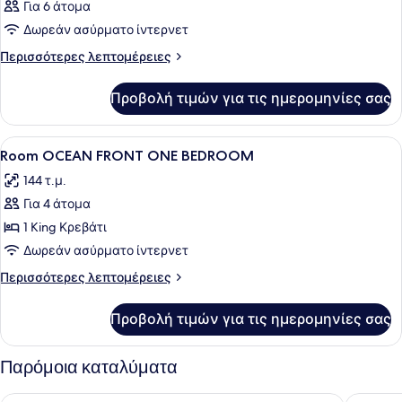
Για 6 άτομα
Δωρεάν ασύρματο ίντερνετ
Περισσότερες
Περισσότερες λεπτομέρειες
λεπτομέρειες
για
Προβολή τιμών για τις ημερομηνίες σας
Δωμάτιο
Προβολή
Ένα δωμάτιο ξενοδοχείου με ένα κρ
4
Room OCEAN FRONT ONE BEDROOM
όλων
144 τ.μ.
των
Για 4 άτομα
φωτογραφιών
για
1 King Κρεβάτι
Room
Δωρεάν ασύρματο ίντερνετ
OCEAN
Περισσότερες
Περισσότερες λεπτομέρειες
FRONT
λεπτομέρειες
ONE
για
Προβολή τιμών για τις ημερομηνίες σας
Room
BEDROOM
OCEAN
FRONT
Παρόμοια καταλύματα
ONE
BEDROOM
JW Marriott Cam Ranh Bay Resort & Spa
Amiana 