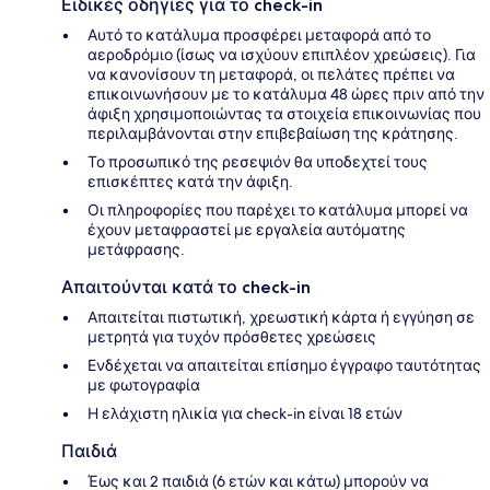
Ειδικές οδηγίες για το check-in
Αυτό το κατάλυμα προσφέρει μεταφορά από το
αεροδρόμιο (ίσως να ισχύουν επιπλέον χρεώσεις). Για
να κανονίσουν τη μεταφορά, οι πελάτες πρέπει να
επικοινωνήσουν με το κατάλυμα 48 ώρες πριν από την
άφιξη χρησιμοποιώντας τα στοιχεία επικοινωνίας που
περιλαμβάνονται στην επιβεβαίωση της κράτησης.
Το προσωπικό της ρεσεψιόν θα υποδεχτεί τους
επισκέπτες κατά την άφιξη.
Οι πληροφορίες που παρέχει το κατάλυμα μπορεί να
έχουν μεταφραστεί με εργαλεία αυτόματης
μετάφρασης.
Απαιτούνται κατά το check-in
Απαιτείται πιστωτική, χρεωστική κάρτα ή εγγύηση σε
μετρητά για τυχόν πρόσθετες χρεώσεις
Ενδέχεται να απαιτείται επίσημο έγγραφο ταυτότητας
με φωτογραφία
Η ελάχιστη ηλικία για check-in είναι 18 ετών
Παιδιά
Έως και 2 παιδιά (6 ετών και κάτω) μπορούν να