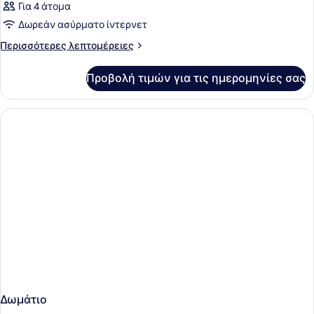
Για 4 άτομα
Δωρεάν ασύρματο ίντερνετ
Περισσότερες
Περισσότερες λεπτομέρειες
λεπτομέρειες
για
Προβολή τιμών για τις ημερομηνίες σας
Δωμάτιο
Δωμάτιο