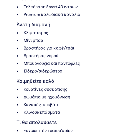
Τηλεόραση Smart 40 ιντσών
Premium καλωδιακά κανάλια
Άνετη διαμονή
Κλιματισμός
Μίνι μπαρ
Βραστήρας για καφέ/τσάι
Βραστήρας νερού
Μπουρνούζια και παντόφλες
Σίδερο/σιδερώστρα
Κοιμηθείτε καλά
Κουρτίνες συσκότισης
Δωμάτια με ηχομόνωση
Καναπές-κρεβάτι
Κλινοσκεπάσματα
Τι θα απολαύσετε
Ξεχωριστές τραπεζαρίες