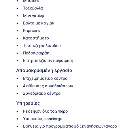
Μπάσκετ
Τοξοβολία
Μίνι γκολφ
Βόλτα με καγιάκ
Καραόκε
Καταστήματα
Τραπέζι μπιλιάρδου
Ποδοσφαιράκι
Επιτραπέζια αντισφαίριση
Απομακρυσμένη εργασία
Επιχειρηματικό κέντρο
4 αίθουσες συνεδριάσεων
Συνεδριακό κέντρο
Υπηρεσίες
Ρεσεψιόν όλο το 24ωρο
Υπηρεσίες concierge
Βοήθεια για προγραμματισμό ξεναγήσεων/αγορά