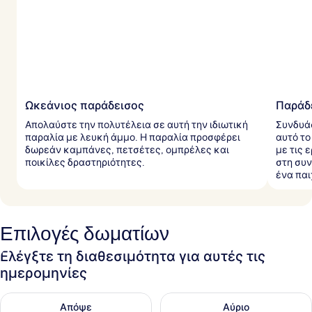
α
ξ
ι
δ
ι
ώ
τ
ε
ς
Ωκεάνιος παράδεισος
Παράδε
Απολαύστε την πολυτέλεια σε αυτή την ιδιωτική
Συνδυάσ
παραλία με λευκή άμμο. Η παραλία προσφέρει
αυτό το
δωρεάν καμπάνες, πετσέτες, ομπρέλες και
με τις 
ποικίλες δραστηριότητες.
στη συν
ένα παι
Επιλογές δωματίων
Ελέγξτε τη διαθεσιμότητα για αυτές τις
ημερομηνίες
Έλεγχος διαθεσιμότητας για απόψε Αυγ 9 - Αυγ 10
Έλεγχος διαθεσιμότητας για α
Απόψε
Αύριο