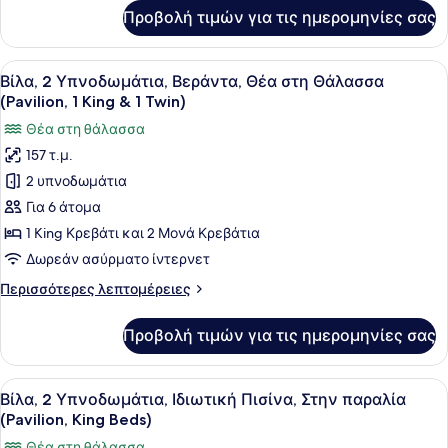
στη
για
Προβολή τιμών για τις ημερομηνίες σας
Panoramic
Θάλασσα
Σουίτα,
(1
2
Προβολή
Ένα δωμάτιο ξενοδοχείου με δύο κρ
King
6
Υπνοδωμάτια,
Βίλα, 2 Υπνοδωμάτια, Βεράντα, Θέα στη Θάλασσα
όλων
&
Βεράντα,
(Pavilion, 1 King & 1 Twin)
Θέα
των
1
Θέα στη θάλασσα
στη
φωτογραφιών
Twin)
Θάλασσα
157 τ.μ.
για
(1
2 υπνοδωμάτια
Βίλα,
King
&
2
Για 6 άτομα
1
Υπνοδωμάτια,
1 King Κρεβάτι και 2 Μονά Κρεβάτια
Twin)
Βεράντα,
Δωρεάν ασύρματο ίντερνετ
Θέα
Περισσότερες
Περισσότερες λεπτομέρειες
στη
λεπτομέρειες
Θάλασσα
για
Προβολή τιμών για τις ημερομηνίες σας
Βίλα,
(Pavilion,
2
1
Υπνοδωμάτια,
Προβολή
Ένα μοντέρνο σαλόνι με έναν καναπ
King
6
Βεράντα,
Βίλα, 2 Υπνοδωμάτια, Ιδιωτική Πισίνα, Στην παραλία
όλων
&
Θέα
(Pavilion, King Beds)
στη
των
1
Θέα στη θάλασσα