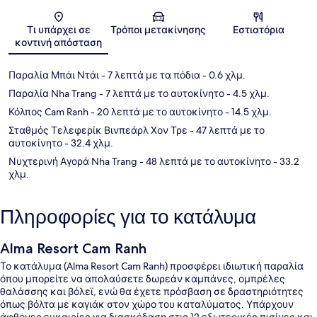
Χάρτης
Τι υπάρχει σε
Τρόποι μετακίνησης
Εστιατόρια
κοντινή απόσταση
Παραλία Μπάι Ντάι
- 7 λεπτά με τα πόδια
- 0.6 χλμ.
Παραλία Nha Trang
- 7 λεπτά με το αυτοκίνητο
- 4.5 χλμ.
Κόλπος Cam Ranh
- 20 λεπτά με το αυτοκίνητο
- 14.5 χλμ.
Σταθμός Τελεφερίκ Βινπεάρλ Χον Τρε
- 47 λεπτά με το
αυτοκίνητο
- 32.4 χλμ.
Νυχτερινή Αγορά Nha Trang
- 48 λεπτά με το αυτοκίνητο
- 33.2
χλμ.
Πληροφορίες για το κατάλυμα
Alma Resort Cam Ranh
Το κατάλυμα (Alma Resort Cam Ranh) προσφέρει ιδιωτική παραλία
όπου μπορείτε να απολαύσετε δωρεάν καμπάνες, ομπρέλες
θαλάσσης και βόλεϊ, ενώ θα έχετε πρόσβαση σε δραστηριότητες
όπως βόλτα με καγιάκ στον χώρο του καταλύματος. Υπάρχουν
άφθονες ευκαιρίες για διασκέδαση στις 12 εξωτερικές πισίνες και