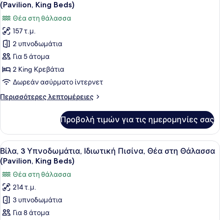
όλων
Βεράντα,
(Pavilion, King Beds)
Θέα
των
Θέα στη θάλασσα
στη
φωτογραφιών
Θάλασσα
157 τ.μ.
για
2 υπνοδωμάτια
Βίλα,
2
Για 5 άτομα
Υπνοδωμάτια,
2 King Κρεβάτια
Βεράντα,
Δωρεάν ασύρματο ίντερνετ
Θέα
Περισσότερες
Περισσότερες λεπτομέρειες
στη
λεπτομέρειες
Θάλασσα
για
Προβολή τιμών για τις ημερομηνίες σας
Βίλα,
(Pavilion,
2
King
Υπνοδωμάτια,
Προβολή
Ένα σύγχρονο δωμάτιο ξενοδοχείου
Beds)
5
Βεράντα,
Βίλα, 3 Υπνοδωμάτια, Ιδιωτική Πισίνα, Θέα στη Θάλασσα
όλων
Θέα
(Pavilion, King Beds)
στη
των
Θέα στη θάλασσα
Θάλασσα
φωτογραφιών
(Pavilion,
214 τ.μ.
για
King
3 υπνοδωμάτια
Βίλα,
Beds)
3
Για 8 άτομα