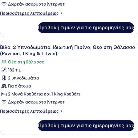
Βεράντα,
Δωρεάν ασύρματο ίντερνετ
Στην
Περισσότερες
Περισσότερες λεπτομέρειες
παραλία
λεπτομέρειες
(Pavilion,
για
Προβολή τιμών για τις ημερομηνίες σας
Βίλα,
King
2
Beds)
Υπνοδωμάτια,
Προβολή
Ένα μοντέρνο σαλόνι με έναν κανα
5
Βεράντα,
Βίλα, 2 Υπνοδωμάτια, Ιδιωτική Πισίνα, Θέα στη Θάλασσα
όλων
Στην
(Pavilion, 1 King & 1 Twin)
παραλία
των
Θέα στη θάλασσα
(Pavilion,
φωτογραφιών
King
182 τ.μ.
για
Beds)
2 υπνοδωμάτια
Βίλα,
2
Για 6 άτομα
Υπνοδωμάτια,
2 Μονά Κρεβάτια και 1 King Κρεβάτι
Ιδιωτική
Δωρεάν ασύρματο ίντερνετ
Πισίνα,
Περισσότερες
Περισσότερες λεπτομέρειες
Θέα
λεπτομέρειες
στη
για
Προβολή τιμών για τις ημερομηνίες σας
Βίλα,
Θάλασσα
2
(Pavilion,