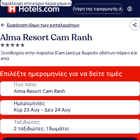
Παράλειψη στο κύριο περιεχόμενο
Λήψη της εφαρμογής
Εμφάνιση όλων των καταλυμάτων
Alma Resort Cam Ranh
Κατάλυμα
με
Ξενοδοχείο στην παραλία (Cam Lam) με δωρεάν υδάτινο πάρκο και
5.0
σπα
αστέρια
Επιλέξτε ημερομηνίες για να δείτε τιμές
Πού πάτε;
Ημερομηνίες
Ταξιδιώτες