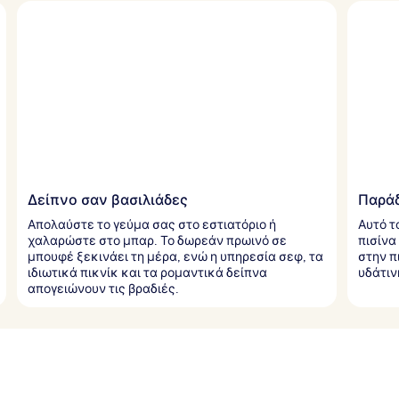
Δείπνο σαν βασιλιάδες
Παράδ
Απολαύστε το γεύμα σας στο εστιατόριο ή
Αυτό τ
χαλαρώστε στο μπαρ. Το δωρεάν πρωινό σε
πισίνα
μπουφέ ξεκινάει τη μέρα, ενώ η υπηρεσία σεφ, τα
στην π
ιδιωτικά πικνίκ και τα ρομαντικά δείπνα
υδάτιν
απογειώνουν τις βραδιές.