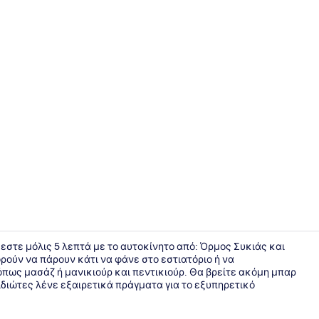
Εστιατόριο
σκεστε μόλις 5 λεπτά με το αυτοκίνητο από: Όρμος Συκιάς και
ούν να πάρουν κάτι να φάνε στο εστιατόριο ή να
όπως μασάζ ή μανικιούρ και πεντικιούρ. Θα βρείτε ακόμη μπαρ
Εξωτερικοί
ξιδιώτες λένε εξαιρετικά πράγματα για το εξυπηρετικό