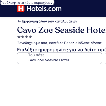
Παράλειψη στο κύριο περιεχόμενο
Εμφάνιση όλων των καταλυμάτων
Cavo Zoe Seaside Hote
Κατάλυμα
με
Ξενοδοχείο με σπα, κοντά σε Παραλία Κόλπος Κόννος
4.0
Επιλέξτε ημερομηνίες για να δείτε τιμ
αστέρια
Πού πάτε;
Συλλογή
φωτογραφιών
για
Cavo
Zoe
Seaside