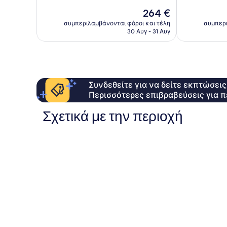
Θαυμάσιο,
Άριστο,
Η
264 €
460
159
τιμή
συμπεριλαμβάνονται φόροι και τέλη
συμπερι
σχόλια
σχόλια
είναι
30 Αυγ - 31 Αυγ
264 €
Συνδεθείτε για να δείτε εκπτώσει
Περισσότερες επιβραβεύσεις για π
Σχετικά με την περιοχή