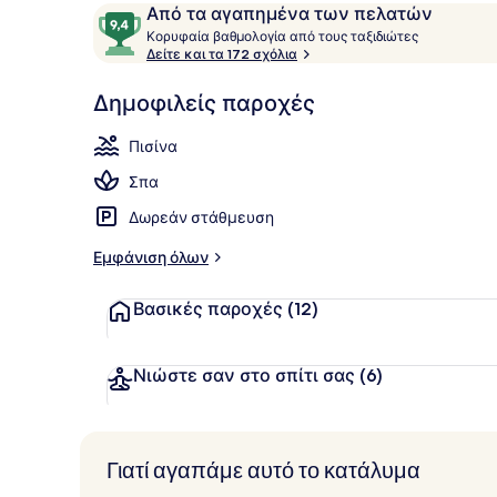
Σχόλια
9,4
Από τα αγαπημένα των πελατών
Κ
στα
Κορυφαία βαθμολογία από τους ταξιδιώτες
ο
Δείτε και τα 172 σχόλια
10,
Superior Δω
ρ
Από
υ
Δημοφιλείς παροχές
τα
φ
αγαπημένα
α
Πισίνα
των
ί
α
πελατών
Σπα
β
Δωρεάν στάθμευση
α
θ
Εμφάνιση όλων
μ
ο
Βασικές παροχές
(12)
λ
ο
γ
ί
Νιώστε σαν στο σπίτι σας
(6)
α
α
π
Γιατί αγαπάμε αυτό το κατάλυμα
ό