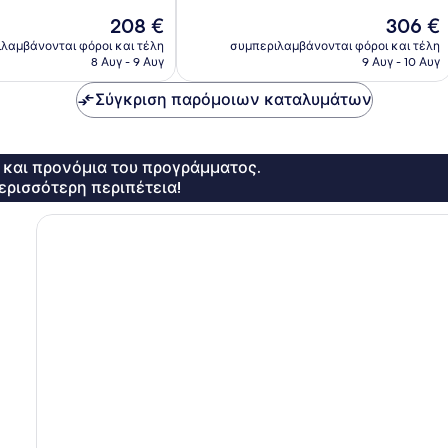
Εξαιρετικό,
Η
Η
208 €
306 €
460
τιμή
τιμή
λαμβάνονται φόροι και τέλη
συμπεριλαμβάνονται φόροι και τέλη
σχόλια
είναι
είναι
8 Αυγ - 9 Αυγ
9 Αυγ - 10 Αυγ
208 €
306 €
Σύγκριση παρόμοιων καταλυμάτων
ς και προνόμια του προγράμματος.
ερισσότερη περιπέτεια!