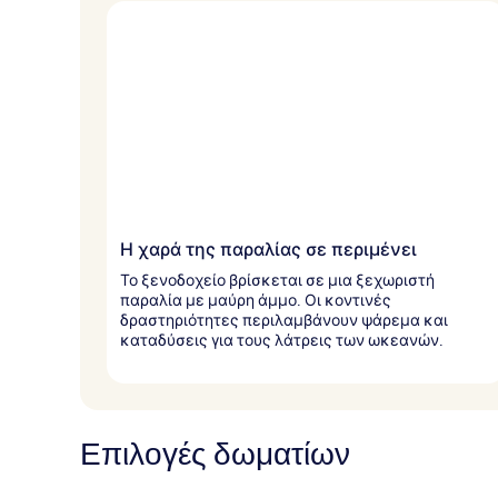
τ
ο
υ
ς
τ
α
ξ
ι
δ
ι
ώ
Η χαρά της παραλίας σε περιμένει
τ
ε
Το ξενοδοχείο βρίσκεται σε μια ξεχωριστή
ς
παραλία με μαύρη άμμο. Οι κοντινές
δραστηριότητες περιλαμβάνουν ψάρεμα και
καταδύσεις για τους λάτρεις των ωκεανών.
Επιλογές δωματίων