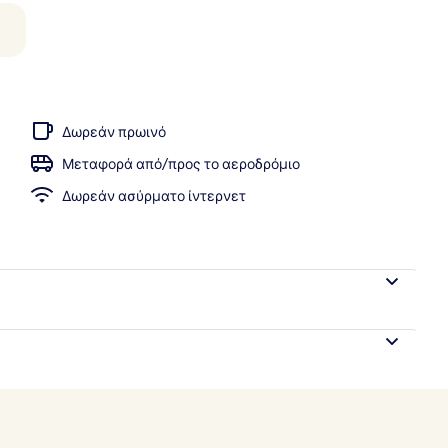
μάτιο, Θέα στη Θάλασσα | Θέα στην παραλία/θάλασσα
Δωρεάν πρωινό
Μεταφορά από/προς το αεροδρόμιο
Δωρεάν ασύρματο ίντερνετ