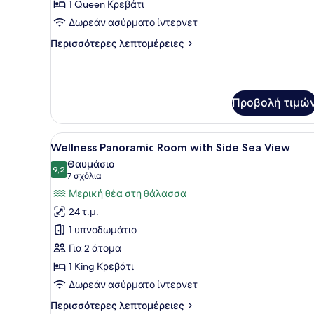
Room
1 Queen Κρεβάτι
with
Δωρεάν ασύρματο ίντερνετ
Panoramic
Περισσότερες
Περισσότερες λεπτομέρειες
Sea
λεπτομέρειες
View
για
Superior
Room
Προβολή τιμώ
with
Panoramic
Sea
Προβολή
Ένα δωμάτιο με ένα κρεβάτι
View
16
Wellness Panoramic Room with Side Sea View
όλων
Θαυμάσιο
των
9,2
9,2 στα 10
(7
7 σχόλια
φωτογραφιών
σχόλια)
Μερική θέα στη θάλασσα
για
24 τ.μ.
Wellness
1 υπνοδωμάτιο
Panoramic
Για 2 άτομα
Room
1 King Κρεβάτι
with
Side
Δωρεάν ασύρματο ίντερνετ
Sea
Περισσότερες
Περισσότερες λεπτομέρειες