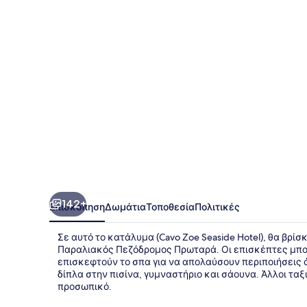
Hotel
142+
Επισκόπηση
Δωμάτια
Τοποθεσία
Πολιτικές
Σε αυτό το κατάλυμα (Cavo Zoe Seaside Hotel), θα βρί
Παραλιακός Πεζόδρομος Πρωταρά. Οι επισκέπτες μπορ
επισκεφτούν το σπα για να απολαύσουν περιποιήσεις 
δίπλα στην πισίνα, γυμναστήριο και σάουνα. Άλλοι τα
προσωπικό.