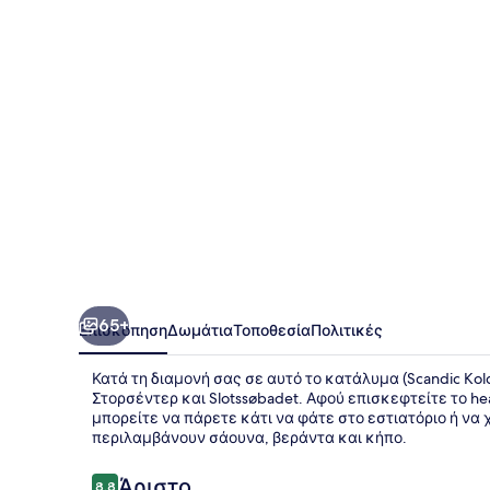
65+
Επισκόπηση
Δωμάτια
Τοποθεσία
Πολιτικές
Κατά τη διαμονή σας σε αυτό το κατάλυμα (Scandic Kol
Στορσέντερ και Slotssøbadet. Αφού επισκεφτείτε το hea
μπορείτε να πάρετε κάτι να φάτε στο εστιατόριο ή ν
περιλαμβάνουν σάουνα, βεράντα και κήπο.
Σχόλια
Άριστο
8,8