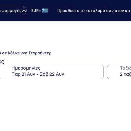
•
 εφαρμογής
EUR
Προσθέστε το κατάλυμά σας στον κα
τά σε Κόλντινγκ Στορσέντερ
ές
Ημερομηνίες
Ταξι