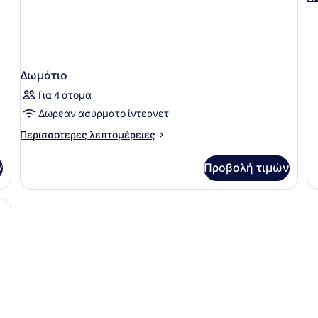
S
λε
γι
Ki
Su
Δωμάτιο
Για 4 άτομα
Δωρεάν ασύρματο ίντερνετ
Περισσότερες
Περισσότερες λεπτομέρειες
λεπτομέρειες
για
ν
Προβολή τιμών
Δωμάτιο