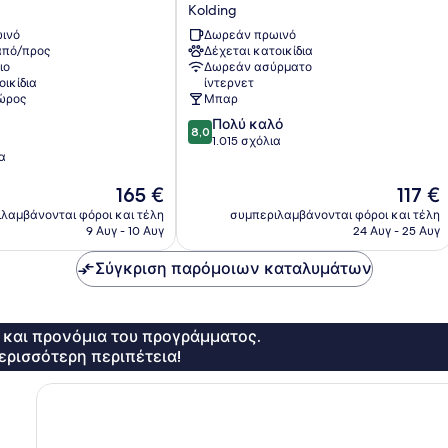
Hotel
Kolding
Saxildhus
ινό
Δωρεάν πρωινό
Kolding
πό/προς
Δέχεται κατοικίδια
ιο
Δωρεάν ασύρματο
οικίδια
ίντερνετ
χώρος
Μπαρ
8.0
Πολύ καλό
8,0
στα
1.015 σχόλια
ια
10,
Πολύ
Η
Η
165 €
117 €
καλό,
τιμή
τιμή
1.015
λαμβάνονται φόροι και τέλη
συμπεριλαμβάνονται φόροι και τέλη
είναι
είναι
σχόλια
9 Αυγ - 10 Αυγ
24 Αυγ - 25 Αυγ
165 €
117 €
Σύγκριση παρόμοιων καταλυμάτων
ς και προνόμια του προγράμματος.
ερισσότερη περιπέτεια!