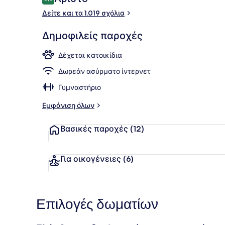
8,8 στα 10
Δείτε και τα 1.019 σχόλια
Εστιατόριο
Δημοφιλείς παροχές
Δέχεται κατοικίδια
Δωρεάν ασύρματο ίντερνετ
Γυμναστήριο
Εμφάνιση όλων
Βασικές παροχές
(12)
Για οικογένειες
(6)
Επιλογές δωματίων