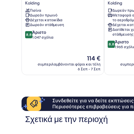
Kolding
Kolding
Kolding
Kolding
Kolding
Kolding
Πισίνα
Δωρεάν πρω
Δωρεάν πρωινό
Μεταφορά α
Δέχεται κατοικίδια
το αεροδρόμ
Δωρεάν στάθμευση
Δέχεται κατ
Διατίθεται 
8.8
Άριστο
στάθμευσης
8,8
στα
1.047 σχόλια
8.8
Άριστο
10,
8,8
στα
1.965 σχόλ
Άριστο,
10,
1.047
Η
114 €
Άριστο,
σχόλια
τιμή
1.965
συμπεριλαμβάνονται φόροι και τέλη
συμπερι
είναι
σχόλια
6 Σεπ - 7 Σεπ
114 €
Συνδεθείτε για να δείτε εκπτώσει
Περισσότερες επιβραβεύσεις για π
Σχετικά με την περιοχή