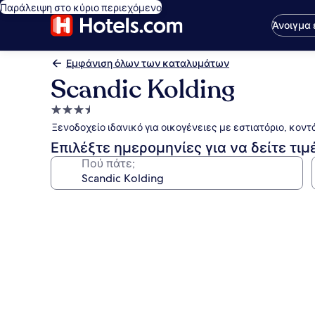
Παράλειψη στο κύριο περιεχόμενο
Άνοιγμα
Εμφάνιση όλων των καταλυμάτων
Scandic Kolding
Κατάλυμα
με
Ξενοδοχείο ιδανικό για οικογένειες με εστιατόριο, κον
3.5
Επιλέξτε ημερομηνίες για να δείτε τιμ
αστέρια
Πού πάτε;
Συλλογή
φωτογραφιών
για
Scandic
Kolding