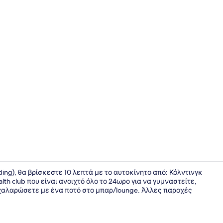
Μπαρ (στο 
ding), θα βρίσκεστε 10 λεπτά με το αυτοκίνητο από: Κόλντινγκ
lth club που είναι ανοιχτό όλο το 24ωρο για να γυμναστείτε,
α χαλαρώσετε με ένα ποτό στο μπαρ/lounge. Άλλες παροχές
Ρεσεψιόν