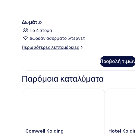
Δωμάτιο
Για 4 άτομα
Δωρεάν ασύρματο ίντερνετ
Περισσότερες
Περισσότερες λεπτομέρειες
λεπτομέρειες
για
Προβολή τιμώ
Δωμάτιο
Παρόμοια καταλύματα
Comwell Kolding
Hotel Koldin
Comwell
Hotel
Comwell Kolding
Hotel Koldi