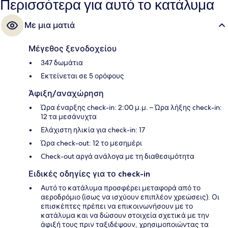
Περισσότερα για αυτό το κατάλυμα
εξαιρετική βαθμολογία από τους ταξιδιώτες.
Με μια ματιά
Μέγεθος ξενοδοχείου
347 δωμάτια
Εκτείνεται σε 5 ορόφους
Άφιξη/αναχώρηση
Ώρα έναρξης check-in: 2:00 μ.μ. – Ώρα λήξης check-in:
12 τα μεσάνυχτα
Ελάχιστη ηλικία για check-in: 17
Ώρα check-out: 12 το μεσημέρι
Check-out αργά ανάλογα με τη διαθεσιμότητα
Ειδικές οδηγίες για το check-in
Αυτό το κατάλυμα προσφέρει μεταφορά από το
αεροδρόμιο (ίσως να ισχύουν επιπλέον χρεώσεις). Οι
επισκέπτες πρέπει να επικοινωνήσουν με το
κατάλυμα και να δώσουν στοιχεία σχετικά με την
άφιξή τους πριν ταξιδέψουν, χρησιμοποιώντας τα