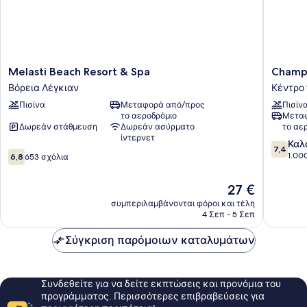
Melasti
Champl
Melasti Beach Resort & Spa
Champl
Beach
Mas
Βόρεια Λέγκιαν
Κέντρο 
Resort
Hotel
Πισίνα
Μεταφορά από/προς
Πισίν
&
Legian
το αεροδρόμιο
Μεταφ
Spa
Κέντρο
Δωρεάν στάθμευση
Δωρεάν ασύρματο
το αε
Βόρεια
της
ίντερνετ
7.4
Λέγκιαν
Κούτα
Καλ
7,4
6.8
στα
1.00
6,8
653 σχόλια
στα
10,
10,
Καλό,
Η
27 €
653
1.000
τιμή
σχόλια
συμπεριλαμβάνονται φόροι και τέλη
σχόλια
είναι
4 Σεπ - 5 Σεπ
27 €
Σύγκριση παρόμοιων καταλυμάτων
Συνδεθείτε για να δείτε εκπτώσεις και προνόμια του
προγράμματος. Περισσότερες επιβραβεύσεις για