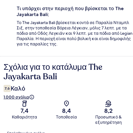
Τι υπάρχει στην περιοχή που βρίσκεται το The
Jayakarta Bali;
Το The Jayakarta Bali βρίσκεται κοντά σε Παραλία Νταμπλ
Σιξ, στην τοποθεσία Βόρεια Λέγκιαν, μόλις 7 λεπτ. με τα
πόδια από Οδός Λεγκιάν και 9 λεπτ. με τα πόδια από Legian
Παραλία. Η περιοχή είναι πολύ βολική και είναι δημοφιλής
για τις παραλίες της.
Σχόλια για το κατάλυμα The
Σχόλια
Jayakarta Bali
Καλό
7,6
1.000 σχόλια
7,4
8,4
8,2
Καθαριότητα
Τοποθεσία
Προσωπικό &
εξυπηρέτηση
Σχόλια