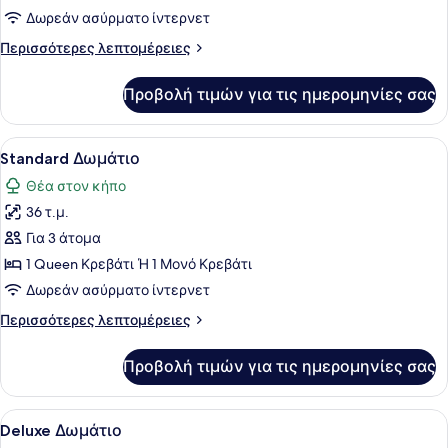
Δωρεάν ασύρματο ίντερνετ
Περισσότερες
Περισσότερες λεπτομέρειες
λεπτομέρειες
για
Προβολή τιμών για τις ημερομηνίες σας
Executive
Suite
Προβολή
Ένα δωμάτιο ξενοδοχείου με δύο κρ
6
Standard Δωμάτιο
όλων
Θέα στον κήπο
των
36 τ.μ.
φωτογραφιών
για
Για 3 άτομα
Standard
1 Queen Κρεβάτι Ή 1 Μονό Κρεβάτι
Δωμάτιο
Δωρεάν ασύρματο ίντερνετ
Περισσότερες
Περισσότερες λεπτομέρειες
λεπτομέρειες
για
Προβολή τιμών για τις ημερομηνίες σας
Standard
Δωμάτιο
Προβολή
Ένα δωμάτιο ξενοδοχείου με ένα με
8
Deluxe Δωμάτιο
όλων