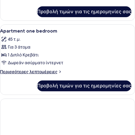
λεπτομέρειες
για
Προβολή τιμών για τις ημερομηνίες σας
Δωμάτιο
Προβολή
Καθιστικό | Τηλεόραση με επίπεδη 
1
Apartment one bedroom
όλων
45 τ.μ.
των
Για 3 άτομα
φωτογραφιών
για
1 Διπλό Κρεβάτι
Apartment
Δωρεάν ασύρματο ίντερνετ
one
Περισσότερες
Περισσότερες λεπτομέρειες
bedroom
λεπτομέρειες
για
Προβολή τιμών για τις ημερομηνίες σας
Apartment
one
bedroom