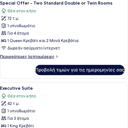
6
Special Offer - Two Standard Double or Twin Rooms
όλων
Θέα στον κήπο
των
72 τ.μ.
φωτογραφιών
για
1 υπνοδωμάτιο
Special
Για 4 άτομα
Offer
1 Queen Κρεβάτι και 2 Μονά Κρεβάτια
-
Δωρεάν ασύρματο ίντερνετ
Two
Περισσότερες
Περισσότερες λεπτομέρειες
Standard
λεπτομέρειες
Double
για
Προβολή τιμών για τις ημερομηνίες σας
or
Special
Offer
Twin
-
Προβολή
Ένα υπνοδωμάτιο με ένα μεγάλο κρε
Rooms
5
Two
Executive Suite
όλων
Standard
Θέα στον κήπο
Double
των
or
42 τ.μ.
φωτογραφιών
Twin
για
1 υπνοδωμάτιο
Rooms
Executive
Για 3 άτομα
Suite
1 King Κρεβάτι