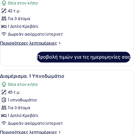
Θέα στον κήπο
των
42 τ.μ.
φωτογραφιών
για
Για 3 άτομα
Deluxe
1 Διπλό Κρεβάτι
Δωμάτιο
Δωρεάν ασύρματο ίντερνετ
Περισσότερες
Περισσότερες λεπτομέρειες
λεπτομέρειες
για
Προβολή τιμών για τις ημερομηνίες σας
Deluxe
Δωμάτιο
Προβολή
Ένα δωμάτιο ξενοδοχείου με ένα κρ
8
Διαμέρισμα, 1 Υπνοδωμάτιο
όλων
Θέα στον κήπο
των
45 τ.μ.
φωτογραφιών
για
1 υπνοδωμάτιο
Διαμέρισμα,
Για 3 άτομα
1
1 Διπλό Κρεβάτι
Υπνοδωμάτιο
Δωρεάν ασύρματο ίντερνετ
Περισσότερες
Περισσότερες λεπτομέρειες