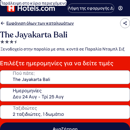
Παράλειψη στο κύριο περιεχόμενο
Λήψη της εφαρμογής
Εμφάνιση όλων των καταλυμάτων
The Jayakarta Bali
Κατάλυμα
με
Ξενοδοχείο στην παραλία με σπα, κοντά σε Παραλία Νταμπλ Σιξ
3.5
αστέρια
Επιλέξτε ημερομηνίες για να δείτε τιμές
Πού πάτε;
Ημερομηνίες
Ταξιδιώτες
Αναζήτηση