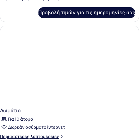
λεπτομέρειες
για
Προβολή τιμών για τις ημερομηνίες σας
Διαμέρισμα,
1
Υπνοδωμάτιο
Δωμάτιο
Για 10 άτομα
Δωρεάν ασύρματο ίντερνετ
Περισσότερες
Περισσότερες λεπτομέρειες