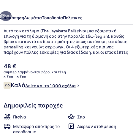
οηγούμενο
Επόμενο
50+
Επισκόπηση
Δωμάτια
Τοποθεσία
Πολιτικές
Αυτό το κατάλυμα (The Jayakarta Bali) είναι μια εξαιρετική
επιλογή για τη διαμονή σας στην παραλία εδώ (Legian), καθώς
βρίσκεται κοντά σε δραστηριότητες όπως αυτόνομη κατάδυση,
parasailing και γουίντ σέρφινγκ. Οι 4 εξωτερικές πισίνες
παρέχουν πολλές ευκαιρίες για διασκέδαση, και οι επισκέπτες
μπορούν επίσης να επωφεληθούν από παροχές όπως ανοιχτό
γήπεδο τένις και σάουνα. Στις επιλογές φαγητού
Η
48 €
περιλαμβάνονται include 3 εστιατόρια, ενώ τα 2 μπαρ δίπλα
τρέχουσα
συμπεριλαμβάνονται φόροι και τέλη
στην πισίνα είναι εξαιρετικά μέρη για να απολαύσετε ένα
τιμή
5 Σεπ - 6 Σεπ
δροσερό ποτό. Θα βρείτε ακόμη βεράντα στο ρετιρέ, δωρεάν
Lounge
είναι
Σχόλια
κλαμπ για παιδιά και μπαρ/lounge. Για την πισίνα και το
Καλό
7,6
Δείτε και τα 1.000 σχόλια
48 €
7,6 στα 10
εξυπηρετικό προσωπικό τα καταλύματα λαμβάνουν εξαιρετική
βαθμολογία από τους ταξιδιώτες.
Δημοφιλείς παροχές
Πισίνα
Σπα
Μεταφορά από/προς το
Δωρεάν στάθμευση
αεροδρόμιο