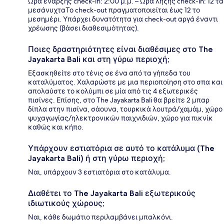
Ώρα έναρξης check-in: 2:00 μ.μ. – Ώρα λήξης check-in: 12 τα
μεσάνυχταΤο check-out πραγματοποιείται έως 12 το
μεσημέρι. Υπάρχει δυνατότητα για check-out αργά έναντι
χρέωσης (βάσει διαθεσιμότητας).
Ποιες δραστηριότητες είναι διαθέσιμες στο The
Jayakarta Bali και στη γύρω περιοχή;
Εξασκηθείτε στο τένις σε ένα από τα γήπεδα του
καταλύματος. Χαλαρώστε με μια περιοποίηση στο σπα και
απολαύστε το κολύμπι σε μία από τις 4 εξωτερικές
πισίνες. Επίσης, στο The Jayakarta Bali θα βρείτε 2 μπαρ
δίπλα στην πισίνα, σάουνα, τουρκικά λουτρά/χαμάμ, χώρο
ψυχαγωγίας/ηλεκτρονικών παιχνιδιών, χώρο για πικνίκ
καθώς και κήπο.
Υπάρχουν εστιατόρια σε αυτό το κατάλυμα (The
Jayakarta Bali) ή στη γύρω περιοχή;
Ναι, υπάρχουν 3 εστιατόρια στο κατάλυμα.
Διαθέτει το The Jayakarta Bali εξωτερικούς
ιδιωτικούς χώρους;
Ναι, κάθε δωμάτιο περιλαμβάνει μπαλκόνι.