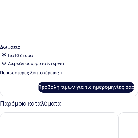
Δωμάτιο
Για 10 άτομα
Δωρεάν ασύρματο ίντερνετ
Περισσότερες
Περισσότερες λεπτομέρειες
λεπτομέρειες
για
Προβολή τιμών για τις ημερομηνίες σας
Δωμάτιο
Παρόμοια καταλύματα
Melasti Beach Resort & Spa
Champlu