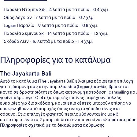
Παραλία Νταμπλ Σιξ
- 4 λεπτά με τα πόδια
- 0.4 χλμ.
Οδός Λεγκιάν
- 7 λεπτά με τα πόδια
- 0.7 χλμ.
Legian Παραλία
- 9 λεπτά με τα πόδια
- 0.8 χλμ.
Παραλία Σεμινουάκ
- 14 λεπτά με τα πόδια
- 1.2 χλμ.
Σκόρδο Λέιν
- 16 λεπτά με τα πόδια
- 1.4 χλμ.
Πληροφορίες για το κατάλυμα
The Jayakarta Bali
Αυτό το κατάλυμα (The Jayakarta Bali) είναι μια εξαιρετική επιλογή
για τη διαμονή σας στην παραλία εδώ (Legian), καθώς βρίσκεται
κοντά σε δραστηριότητες όπως αυτόνομη κατάδυση, parasailing και
γουίντ σέρφινγκ. Οι 4 εξωτερικές πισίνες παρέχουν πολλές
ευκαιρίες για διασκέδαση, και οι επισκέπτες μπορούν επίσης να
επωφεληθούν από παροχές όπως ανοιχτό γήπεδο τένις και
σάουνα. Στις επιλογές φαγητού περιλαμβάνονται include 3
εστιατόρια, ενώ τα 2 μπαρ δίπλα στην πισίνα είναι εξαιρετικά μέρη
για να απολαύσετε ένα δροσερό ποτό. Θα βρείτε ακόμη βεράντα
Πληροφορίες σχετικά με τα δικαιώματα ακύρωσης
στο ρετιρέ, δωρεάν κλαμπ για παιδιά και μπαρ/lounge. Για την
πισίνα και το εξυπηρετικό προσωπικό τα καταλύματα λαμβάνουν