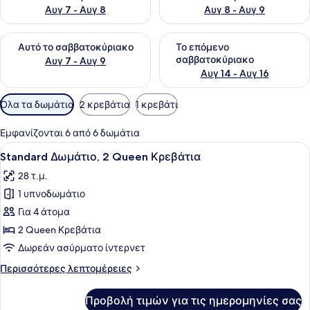
Αυγ 7 - Αυγ 8
Αυγ 8 - Αυγ 9
Έλεγχος διαθεσιμότητας για αυτό το σαββατοκύριακο Αυγ 7
Έλεγχος διαθεσιμότητας για
Αυτό το σαββατοκύριακο
Το επόμενο
σαββατοκύριακο
Αυγ 7 - Αυγ 9
Αυγ 14 - Αυγ 16
Διαθέσιμα
Όλα τα δωμάτια
2 κρεβάτια
1 κρεβάτι
φίλτρα
για
Εμφανίζονται 6 από 6 δωμάτια
τα
Προβολή
Ένα δωμάτιο ξενοδοχείου με δύο κ
7
Standard Δωμάτιο, 2 Queen Κρεβάτια
δωμάτια
όλων
28 τ.μ.
των
1 υπνοδωμάτιο
φωτογραφιών
για
Για 4 άτομα
Standard
2 Queen Κρεβάτια
Δωμάτιο,
Δωρεάν ασύρματο ίντερνετ
2
Περισσότερες
Περισσότερες λεπτομέρειες
Queen
λεπτομέρειες
Κρεβάτια
για
Προβολή τιμών για τις ημερομηνίες σας
Standard