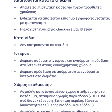
Απαιτούνται κατά το check-in
Απαιτείται πιστωτική κάρτα για τυχόν πρόσθετες
χρεώσεις
Ενδέχεται να απαιτείται επίσημο έγγραφο ταυτότητας
με φωτογραφία
Η ελάχιστη ηλικία για check-in είναι 18 ετών
Κατοικίδια
Δεν επιτρέπονται κατοικίδια
Ίντερνετ
Δωρεάν ασύρματο ίντερνετ και ενσύρματη πρόσβαση
στο ίντερνετ στους κοινόχρηστους χώρους
Δωρεάν πρόσβαση σε ασύρματο και ενσύρματο
ίντερνετ στα δωμάτια
Χώρος στάθμευσης
Ασφαλής και στεγασμένος χώρος στάθμευσης στο
κατάλυμα, στάθμευση χωρίς παρκαδόρο (20.00 USD
ανά διανυκτέρευση. Στην τιμή περιλαμβάνεται η
δυνατότητα ελεύθερης εισόδου και εξόδου.)
Ασφαλής, στεγασμένος χώρος στάθμευσης και