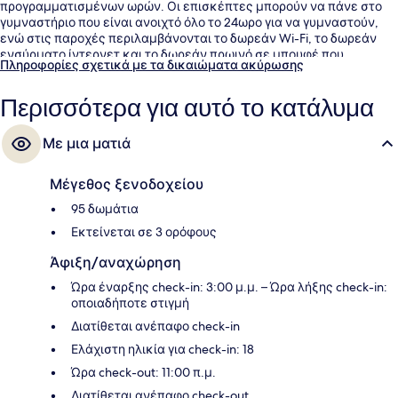
προγραμματισμένων ωρών. Οι επισκέπτες μπορούν να πάνε στο
γυμναστήριο που είναι ανοιχτό όλο το 24ωρο για να γυμναστούν,
ενώ στις παροχές περιλαμβάνονται το δωρεάν Wi-Fi, το δωρεάν
ενσύρματο ίντερνετ και το δωρεάν πρωινό σε μπουφέ που
Πληροφορίες σχετικά με τα δικαιώματα ακύρωσης
σερβίρεται καθημερινά μεταξύ 6:30 π.μ. και 9:30 π.μ.. Επίσης, σε
απόσταση 5 λεπτών με το αυτοκίνητο θα βρείτε τα εξής: Κόλπος
Περισσότερα για αυτό το κατάλυμα
του Σαν Φρανσίσκο και Αρένα Oakland. Για το εξυπηρετικό
προσωπικό και την κοντινή απόσταση από το αεροδρόμιο το
κατάλυμα λαμβάνει καλή βαθμολογία από τους ταξιδιώτες.
Με μια ματιά
Μέγεθος ξενοδοχείου
95 δωμάτια
Εκτείνεται σε 3 ορόφους
Άφιξη/αναχώρηση
Ώρα έναρξης check-in: 3:00 μ.μ. – Ώρα λήξης check-in:
οποιαδήποτε στιγμή
Διατίθεται ανέπαφο check-in
Ελάχιστη ηλικία για check-in: 18
Ώρα check-out: 11:00 π.μ.
Διατίθεται ανέπαφο check-out