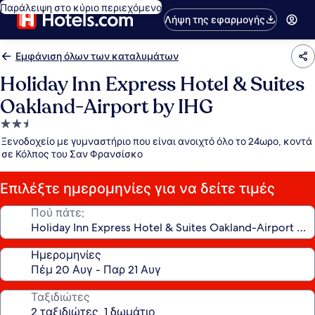
Παράλειψη στο κύριο περιεχόμενο
Λήψη της εφαρμογής
Εμφάνιση όλων των καταλυμάτων
Holiday Inn Express Hotel & Suites
Oakland-Airport by IHG
Κατάλυμα
με
Ξενοδοχείο με γυμναστήριο που είναι ανοιχτό όλο το 24ωρο, κοντά
2.5
σε Κόλπος του Σαν Φρανσίσκο
αστέρια
Επιλέξτε ημερομηνίες για να δείτε τιμές
Πού πάτε;
Ημερομηνίες
Ταξιδιώτες