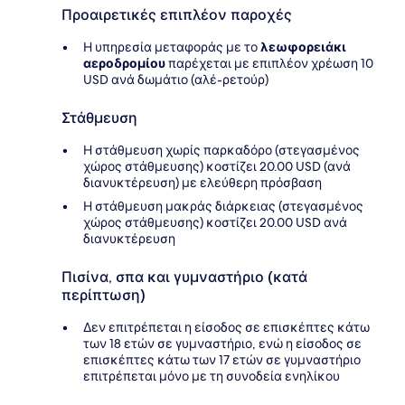
Προαιρετικές επιπλέον παροχές
Η υπηρεσία μεταφοράς με το
λεωφορειάκι
αεροδρομίου
παρέχεται με επιπλέον χρέωση 10
USD ανά δωμάτιο (αλέ-ρετούρ)
Στάθμευση
Η στάθμευση χωρίς παρκαδόρο (στεγασμένος
χώρος στάθμευσης) κοστίζει 20.00 USD (ανά
διανυκτέρευση) με ελεύθερη πρόσβαση
Η στάθμευση μακράς διάρκειας (στεγασμένος
χώρος στάθμευσης) κοστίζει 20.00 USD ανά
διανυκτέρευση
Πισίνα, σπα και γυμναστήριο (κατά
περίπτωση)
Δεν επιτρέπεται η είσοδος σε επισκέπτες κάτω
των 18 ετών σε γυμναστήριο, ενώ η είσοδος σε
επισκέπτες κάτω των 17 ετών σε γυμναστήριο
επιτρέπεται μόνο με τη συνοδεία ενηλίκου