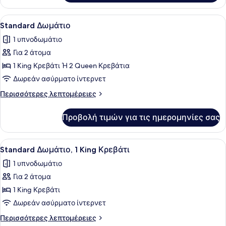
Δωμάτιο,
2
Προβολή
Ένα κρεβάτι με λευκά σεντόνια κα
7
Queen
Standard Δωμάτιο
όλων
Κρεβάτια
1 υπνοδωμάτιο
των
Για 2 άτομα
φωτογραφιών
για
1 King Κρεβάτι Ή 2 Queen Κρεβάτια
Standard
Δωρεάν ασύρματο ίντερνετ
Δωμάτιο
Περισσότερες
Περισσότερες λεπτομέρειες
λεπτομέρειες
για
Προβολή τιμών για τις ημερομηνίες σας
Standard
Δωμάτιο
Προβολή
Ένα δωμάτιο ξενοδοχείου με ένα με
7
Standard Δωμάτιο, 1 King Κρεβάτι
όλων
1 υπνοδωμάτιο
των
Για 2 άτομα
φωτογραφιών
για
1 King Κρεβάτι
Standard
Δωρεάν ασύρματο ίντερνετ
Δωμάτιο,
Περισσότερες
Περισσότερες λεπτομέρειες
1