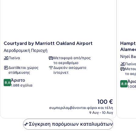
Courtyard
Hampto
Courtyard by Marriott Oakland Airport
Hampto
by
Inn
Alame
Αεροδρομική Περιοχή
Marriott
&
Νησί Ba
Πισίνα
Μεταφορά από/προς
Oakland
Suites
το αεροδρόμιο
Airport
Oakland
Πισίν
Διατίθεται χώρος
Δωρεάν ασύρματο
Μεταφ
Αεροδρομική
Airport-
στάθμευσης
ίντερνετ
το αε
Περιοχή
Alamed
8.6
Άριστο
Νησί
8.8
Άρι
8,6
8,8
στα
1.688 σχόλια
Bay
στα
1.00
10,
Farm
10,
Άριστο,
Άριστο,
Η
100 €
1.688
1.008
τιμή
σχόλια
συμπεριλαμβάνονται φόροι και τέλη
σχόλια
είναι
9 Αυγ - 10 Αυγ
100 €
Σύγκριση παρόμοιων καταλυμάτων