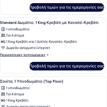
λεπτομέρειες
King
για
Προβολή τιμών για τις ημερομηνίες σας
Standard
Κρεβάτι
Δωμάτιο,
1
Προβολή
Ένα δωμάτιο ξενοδοχείου με ένα κρ
7
King
Standard Δωμάτιο, 1 King Κρεβάτι με Καναπέ-Κρεβάτι
όλων
Κρεβάτι
1 υπνοδωμάτιο
των
Για 4 άτομα
φωτογραφιών
για
1 King Κρεβάτι και 1 Διπλός Καναπές-Κρεβάτι
Standard
Δωρεάν ασύρματο ίντερνετ
Δωμάτιο,
Περισσότερες
Περισσότερες λεπτομέρειες
1
λεπτομέρειες
King
για
Προβολή τιμών για τις ημερομηνίες σας
Standard
Κρεβάτι
Δωμάτιο,
με
1
Προβολή
Ένα δωμάτιο ξενοδοχείου με ένα με
Καναπέ-
4
King
Σουίτα, 1 Υπνοδωμάτιο (Top Floor)
όλων
Κρεβάτι
Κρεβάτι
1 υπνοδωμάτιο
με
των
Καναπέ-
Για 4 άτομα
φωτογραφιών
Κρεβάτι
για
1 King Κρεβάτι
Σουίτα,
Δωρεάν ασύρματο ίντερνετ