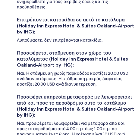
ενημερωθείτε για τους ακριβείς όρους και τις
προϋποθέσεις.
Επιτρέπονται κατοικίδια σε αυτό το κατάλυμα
(Holiday Inn Express Hotel & Suites Oakland-Airport
by IHG);
Λυπούμαστε, δεν επιτρέπονται κατοικίδια.
Προσφέρεται στάθμευση στον χώρο του
καταλύματος (Holiday Inn Express Hotel & Suites
Oakland-Airport by IHG);
Ναι. Η στάθμευση χωρίς παρκαδόρο κοστίζει 20.00 USD
ανά διανυκτέρευση. Η στάθμευση μακράς διαρκείας
κοστίζει 20.00 USD ανά διανυκτέρευση.
Προσφέρει υπηρεσία μεταφοράς με λεωφορειάκι
από και προς το αεροδρόμιο αυτό το κατάλυμα
(Holiday Inn Express Hotel & Suites Oakland-Airport
by IHG);
Ναι, προσφέρεται λεωφορειάκι για μεταφορά από και
προς το αεροδρόμιο από 4:00 π.μ. έως 1:00 π.μ. σε
προγραμματισμένες ώρες. Η χρέωση είναι 10 USD ανά