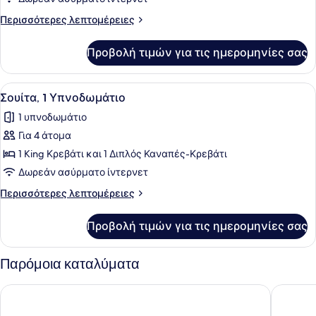
1
Περισσότερες
Περισσότερες λεπτομέρειες
Υπνοδωμάτιο
λεπτομέρειες
(Top
για
Προβολή τιμών για τις ημερομηνίες σας
Σουίτα,
Floor)
1
Υπνοδωμάτιο
Προβολή
Ένα δωμάτιο ξενοδοχείου με ένα με
7
(Top
Σουίτα, 1 Υπνοδωμάτιο
όλων
Floor)
1 υπνοδωμάτιο
των
Για 4 άτομα
φωτογραφιών
για
1 King Κρεβάτι και 1 Διπλός Καναπές-Κρεβάτι
Σουίτα,
Δωρεάν ασύρματο ίντερνετ
1
Περισσότερες
Περισσότερες λεπτομέρειες
Υπνοδωμάτιο
λεπτομέρειες
για
Προβολή τιμών για τις ημερομηνίες σας
Σουίτα,
1
Υπνοδωμάτιο
Παρόμοια καταλύματα
Courtyard by Marriott Oakland Airport
Hampton 