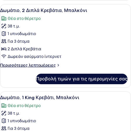
Διπλά
Προβολή
Ένα δωμάτιο ξενοδοχείου με δύο κρ
10
Κρεβάτια
Δωμάτιο, 2 Διπλά Κρεβάτια, Μπαλκόνι
όλων
Θέα στο θέρετρο
των
38 τ.μ.
φωτογραφιών
για
1 υπνοδωμάτιο
Δωμάτιο,
Για 3 άτομα
2
2 Διπλά Κρεβάτια
Διπλά
Δωρεάν ασύρματο ίντερνετ
Κρεβάτια,
Περισσότερες
Περισσότερες λεπτομέρειες
Μπαλκόνι
λεπτομέρειες
για
Προβολή τιμών για τις ημερομηνίες σας
Δωμάτιο,
2
Διπλά
Προβολή
Ένα σύγχρονο δωμάτιο ξενοδοχείου
10
Κρεβάτια,
Δωμάτιο, 1 King Κρεβάτι, Μπαλκόνι
όλων
Μπαλκόνι
Θέα στο θέρετρο
των
38 τ.μ.
φωτογραφιών
για
1 υπνοδωμάτιο
Δωμάτιο,
Για 3 άτομα