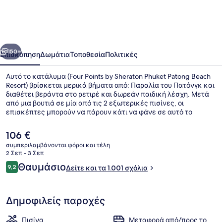
by
Sheraton
Phuket
οηγούμενο
Επόμενο
Patong
150+
Επισκόπηση
Δωμάτια
Τοποθεσία
Πολιτικές
Beach
Αυτό το κατάλυμα (Four Points by Sheraton Phuket Patong Beach
Resort
Resort) βρίσκεται μερικά βήματα από: Παραλία του Πατόνγκ και
διαθέτει βεράντα στο ρετιρέ και δωρεάν παιδική λέσχη. Μετά
από μια βουτιά σε μία από τις 2 εξωτερικές πισίνες, οι
επισκέπτες μπορούν να πάρουν κάτι να φάνε σε αυτό το
εστιατόριο (Chao Leh Kitchen), ένα από τα 3 εστιατόρια που
λειτουργούν, το οποίο σερβίρει διεθνής κουζίνα και είναι
Η
106 €
ανοικτό για πρωινό και μεσημεριανό. Θα βρείτε ακόμη 2
τρέχουσα
συμπεριλαμβάνονται φόροι και τέλη
μπαρ/lounge, μπαρ δίπλα στην πισίνα και γυμναστήριο που
τιμή
2 Σεπ - 3 Σεπ
είναι ανοιχτό όλο το 24ωρο. Άλλοι ταξιδιώτες λατρεύουν την
3 εστιατόρια — Σερβίρεται πρωινό,
είναι
Σχόλια
πισίνα και το εξυπηρετικό προσωπικό.
Θαυμάσιο
9,2
Δείτε και τα 1.001 σχόλια
106 €
9,2 στα 10
Δημοφιλείς παροχές
Πισίνα
Μεταφορά από/προς το