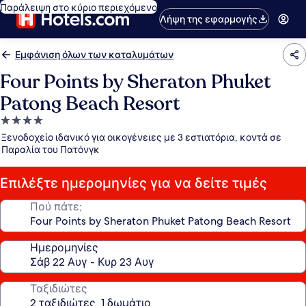
Παράλειψη στο κύριο περιεχόμενο
Λήψη της εφαρμογής
Εμφάνιση όλων των καταλυμάτων
Four Points by Sheraton Phuket
Patong Beach Resort
Κατάλυμα
με
Ξενοδοχείο ιδανικό για οικογένειες με 3 εστιατόρια, κοντά σε
4.0
Παραλία του Πατόνγκ
αστέρια
Επιλέξτε ημερομηνίες για να δείτε τιμές
Πού πάτε;
Ημερομηνίες
Ταξιδιώτες