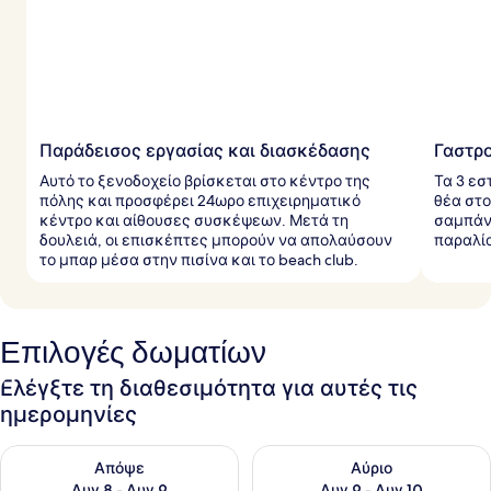
Παράδεισος εργασίας και διασκέδασης
Γαστρ
Αυτό το ξενοδοχείο βρίσκεται στο κέντρο της
Τα 3 εσ
πόλης και προσφέρει 24ωρο επιχειρηματικό
θέα στο
κέντρο και αίθουσες συσκέψεων. Μετά τη
σαμπάνι
δουλειά, οι επισκέπτες μπορούν να απολαύσουν
παραλία
το μπαρ μέσα στην πισίνα και το beach club.
Επιλογές δωματίων
Ελέγξτε τη διαθεσιμότητα για αυτές τις
ημερομηνίες
Έλεγχος διαθεσιμότητας για απόψε Αυγ 8 - Αυγ 9
Έλεγχος διαθεσιμότητας για 
Απόψε
Αύριο
Αυγ 8 - Αυγ 9
Αυγ 9 - Αυγ 10