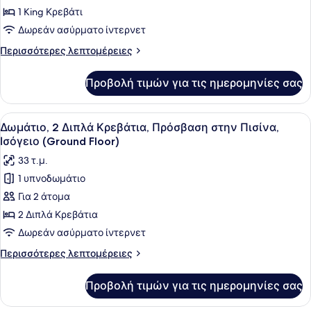
1
1 King Κρεβάτι
King
Δωρεάν ασύρματο ίντερνετ
Κρεβάτι,
Περισσότερες
Περισσότερες λεπτομέρειες
Μπαλκόνι
λεπτομέρειες
για
Προβολή τιμών για τις ημερομηνίες σας
Δωμάτιο,
1
King
Προβολή
Ένα δωμάτιο ξενοδοχείου με δύο κρ
8
Κρεβάτι,
Δωμάτιο, 2 Διπλά Κρεβάτια, Πρόσβαση στην Πισίνα,
όλων
Μπαλκόνι
Ισόγειο (Ground Floor)
των
33 τ.μ.
φωτογραφιών
1 υπνοδωμάτιο
για
Για 2 άτομα
Δωμάτιο,
2
2 Διπλά Κρεβάτια
Διπλά
Δωρεάν ασύρματο ίντερνετ
Κρεβάτια,
Περισσότερες
Περισσότερες λεπτομέρειες
Πρόσβαση
λεπτομέρειες
στην
για
Προβολή τιμών για τις ημερομηνίες σας
Δωμάτιο,
Πισίνα,
2