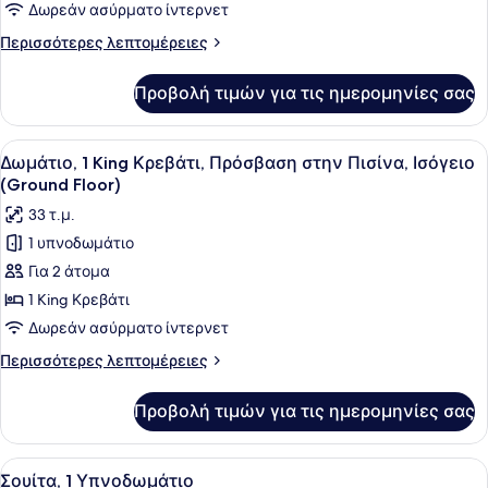
1
Δωρεάν ασύρματο ίντερνετ
King
Περισσότερες
Περισσότερες λεπτομέρειες
Κρεβάτι
λεπτομέρειες
για
Προβολή τιμών για τις ημερομηνίες σας
Δωμάτιο,
1
King
Προβολή
Ένα σύγχρονο δωμάτιο ξενοδοχείου 
10
Κρεβάτι
Δωμάτιο, 1 King Κρεβάτι, Πρόσβαση στην Πισίνα, Ισόγειο
όλων
(Ground Floor)
των
33 τ.μ.
φωτογραφιών
1 υπνοδωμάτιο
για
Για 2 άτομα
Δωμάτιο,
1
1 King Κρεβάτι
King
Δωρεάν ασύρματο ίντερνετ
Κρεβάτι,
Περισσότερες
Περισσότερες λεπτομέρειες
Πρόσβαση
λεπτομέρειες
στην
για
Προβολή τιμών για τις ημερομηνίες σας
Δωμάτιο,
Πισίνα,
1
Ισόγειο
King
Προβολή
Ένα σύγχρονο δωμάτιο ξενοδοχείου
(Ground
9
Κρεβάτι,
Σουίτα, 1 Υπνοδωμάτιο