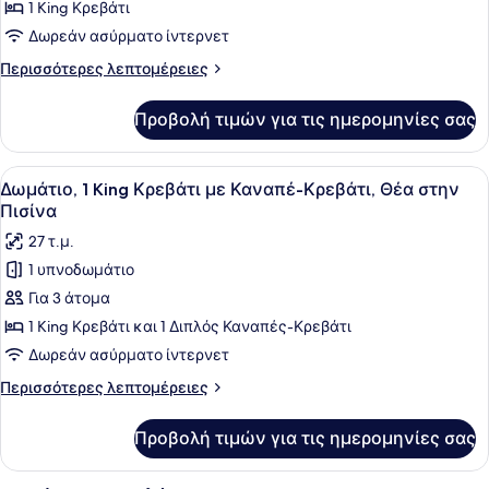
1
1 King Κρεβάτι
Υπνοδωμάτιο,
Δωρεάν ασύρματο ίντερνετ
Πρόσβαση
Περισσότερες
Περισσότερες λεπτομέρειες
στην
λεπτομέρειες
Πισίνα
για
Προβολή τιμών για τις ημερομηνίες σας
Σουίτα,
(Ground
1
Floor)
Υπνοδωμάτιο,
Προβολή
Ένα δωμάτιο ξενοδοχείου με ένα με
8
Πρόσβαση
Δωμάτιο, 1 King Κρεβάτι με Καναπέ-Κρεβάτι, Θέα στην
όλων
στην
Πισίνα
Πισίνα
των
27 τ.μ.
(Ground
φωτογραφιών
Floor)
1 υπνοδωμάτιο
για
Για 3 άτομα
Δωμάτιο,
1
1 King Κρεβάτι και 1 Διπλός Καναπές-Κρεβάτι
King
Δωρεάν ασύρματο ίντερνετ
Κρεβάτι
Περισσότερες
Περισσότερες λεπτομέρειες
με
λεπτομέρειες
Καναπέ-
για
Προβολή τιμών για τις ημερομηνίες σας
Δωμάτιο,
Κρεβάτι,
1
Θέα
King