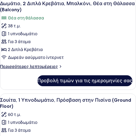
Προβολή
11
Κρεβάτι,
Δωμάτιο, 2 Διπλά Κρεβάτια, Μπαλκόνι, Θέα στη Θάλασσα
όλων
Μπαλκόνι,
(Balcony)
Θέα
των
Θέα στη θάλασσα
στη
φωτογραφιών
Θάλασσα
38 τ.μ.
για
(Balcony)
1 υπνοδωμάτιο
Δωμάτιο,
2
Για 3 άτομα
Διπλά
2 Διπλά Κρεβάτια
Κρεβάτια,
Δωρεάν ασύρματο ίντερνετ
Μπαλκόνι,
Περισσότερες
Περισσότερες λεπτομέρειες
Θέα
λεπτομέρειες
στη
για
Προβολή τιμών για τις ημερομηνίες σας
Δωμάτιο,
Θάλασσα
2
(Balcony)
Διπλά
Προβολή
Ένα σύγχρονο δωμάτιο ξενοδοχείου 
13
Κρεβάτια,
Σουίτα, 1 Υπνοδωμάτιο, Πρόσβαση στην Πισίνα (Ground
όλων
Μπαλκόνι,
Floor)
Θέα
των
60 τ.μ.
στη
φωτογραφιών
Θάλασσα
1 υπνοδωμάτιο
για
(Balcony)
Για 3 άτομα
Σουίτα,