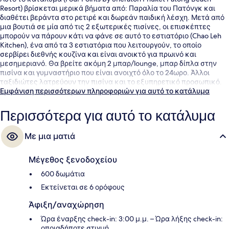
Resort) βρίσκεται μερικά βήματα από: Παραλία του Πατόνγκ και
διαθέτει βεράντα στο ρετιρέ και δωρεάν παιδική λέσχη. Μετά από
μια βουτιά σε μία από τις 2 εξωτερικές πισίνες, οι επισκέπτες
μπορούν να πάρουν κάτι να φάνε σε αυτό το εστιατόριο (Chao Leh
Kitchen), ένα από τα 3 εστιατόρια που λειτουργούν, το οποίο
σερβίρει διεθνής κουζίνα και είναι ανοικτό για πρωινό και
μεσημεριανό. Θα βρείτε ακόμη 2 μπαρ/lounge, μπαρ δίπλα στην
πισίνα και γυμναστήριο που είναι ανοιχτό όλο το 24ωρο. Άλλοι
ταξιδιώτες λατρεύουν την πισίνα και το εξυπηρετικό προσωπικό.
Εμφάνιση περισσότερων πληροφοριών για αυτό το κατάλυμα
Περισσότερα για αυτό το κατάλυμα
Με μια ματιά
Μέγεθος ξενοδοχείου
600 δωμάτια
Εκτείνεται σε 6 ορόφους
Άφιξη/αναχώρηση
Ώρα έναρξης check-in: 3:00 μ.μ. – Ώρα λήξης check-in:
οποιαδήποτε στιγμή