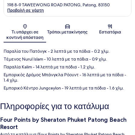
198 8-9 TAWEEWONG ROAD PATONG, Patong, 83150
Προβολή σε χάρτη
Χάρτης
Τι υπάρχει σε
Τρόποι μετακίνησης
Εστιατόρια
κοντινή απόσταση
Παραλία του Πατόνγκ
- 2 λεπτά με τα πόδια
- 0.2 χλμ.
Τέμενος Nurul Islam
- 10 λεπτά με τα πόδια
- 0.9 χλμ.
Παραλία Kalim
- 14 λεπτά με τα πόδια
- 1.2 χλμ.
Εμπορικός Δρόμος Μπάνγκλα Ρόουντ
- 16 λεπτά με τα πόδια
-
1.4 χλμ.
Εμπορικό Κέντρο Jungceylon
- 19 λεπτά με τα πόδια
- 1.6 χλμ.
Πληροφορίες για το κατάλυμα
Four Points by Sheraton Phuket Patong Beach
Resort
Αυτό το κατάλυμα (Four Points by Sheraton Phuket Patong Beach