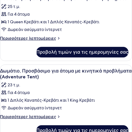
όλων
25 τ.μ.
των
Για 4 άτομα
φωτογραφιών
για
1 Queen Κρεβάτι και 1 Διπλός Καναπές-Κρεβάτι
Σουίτα,
Δωρεάν ασύρματο ίντερνετ
Προσβάσιμο
Περισσότερες
Περισσότερες λεπτομέρειες
για
λεπτομέρειες
άτομα
για
Προβολή τιμών για τις ημερομηνίες σας
Σουίτα,
με
Προσβάσιμο
κινητικά
για
Προβολή
Μια σκηνή με ένα κρεβάτι στο εσωτ
προβλήματα
4
άτομα
Δωμάτιο, Προσβάσιμο για άτομα με κινητικά προβλήματα
όλων
με
(Adventure Tent)
κινητικά
των
23 τ.μ.
προβλήματα
φωτογραφιών
Για 4 άτομα
για
1 Διπλός Καναπές-Κρεβάτι και 1 King Κρεβάτι
Δωμάτιο,
Προσβάσιμο
Δωρεάν ασύρματο ίντερνετ
για
Περισσότερες
Περισσότερες λεπτομέρειες
άτομα
λεπτομέρειες
για
με
Προβολή τιμών για τις ημερομηνίες σας