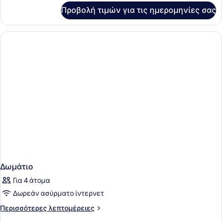
για
Προβολή τιμών για τις ημερομηνίες σας
Δωμάτιο
Δωμάτιο
Για 4 άτομα
Δωρεάν ασύρματο ίντερνετ
Περισσότερες
Περισσότερες λεπτομέρειες
λεπτομέρειες