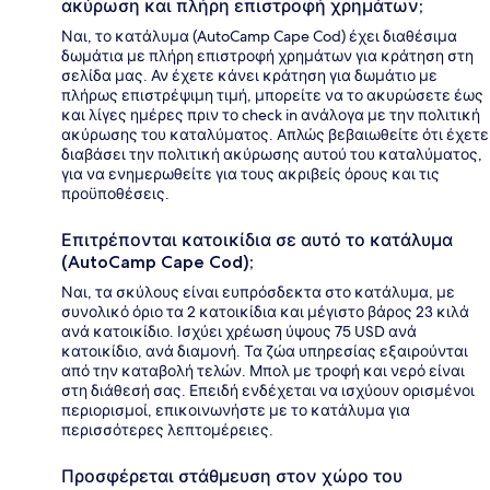
ακύρωση και πλήρη επιστροφή χρημάτων;
Ναι, το κατάλυμα (AutoCamp Cape Cod) έχει διαθέσιμα
δωμάτια με πλήρη επιστροφή χρημάτων για κράτηση στη
σελίδα μας. Αν έχετε κάνει κράτηση για δωμάτιο με
πλήρως επιστρέψιμη τιμή, μπορείτε να το ακυρώσετε έως
και λίγες ημέρες πριν το check in ανάλογα με την πολιτική
ακύρωσης του καταλύματος. Απλώς βεβαιωθείτε ότι έχετε
διαβάσει την πολιτική ακύρωσης αυτού του καταλύματος,
για να ενημερωθείτε για τους ακριβείς όρους και τις
προϋποθέσεις.
Επιτρέπονται κατοικίδια σε αυτό το κατάλυμα
(AutoCamp Cape Cod);
Ναι, τα σκύλους είναι ευπρόσδεκτα στο κατάλυμα, με
συνολικό όριο τα 2 κατοικίδια και μέγιστο βάρος 23 κιλά
ανά κατοικίδιο. Ισχύει χρέωση ύψους 75 USD ανά
κατοικίδιο, ανά διαμονή. Τα ζώα υπηρεσίας εξαιρούνται
από την καταβολή τελών. Μπολ με τροφή και νερό είναι
στη διάθεσή σας. Επειδή ενδέχεται να ισχύουν ορισμένοι
περιορισμοί, επικοινωνήστε με το κατάλυμα για
περισσότερες λεπτομέρειες.
Προσφέρεται στάθμευση στον χώρο του