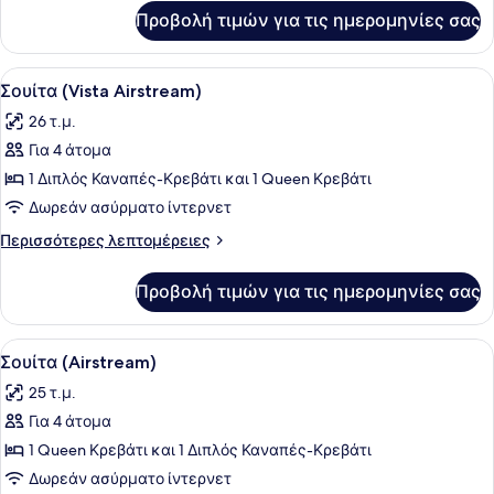
για
Προβολή τιμών για τις ημερομηνίες σας
Δωμάτιο
Προβολή
Ένα ασημί τροχόσπιτο με ξύλινη βερ
7
Σουίτα (Vista Airstream)
όλων
26 τ.μ.
των
Για 4 άτομα
φωτογραφιών
για
1 Διπλός Καναπές-Κρεβάτι και 1 Queen Κρεβάτι
Σουίτα
Δωρεάν ασύρματο ίντερνετ
(Vista
Περισσότερες
Περισσότερες λεπτομέρειες
Airstream)
λεπτομέρειες
για
Προβολή τιμών για τις ημερομηνίες σας
Σουίτα
(Vista
Airstream)
Προβολή
Ένα κρεβάτι με ένα ριγέ μαξιλάρι, 
8
Σουίτα (Airstream)
όλων
25 τ.μ.
των
Για 4 άτομα
φωτογραφιών
για
1 Queen Κρεβάτι και 1 Διπλός Καναπές-Κρεβάτι
Σουίτα
Δωρεάν ασύρματο ίντερνετ