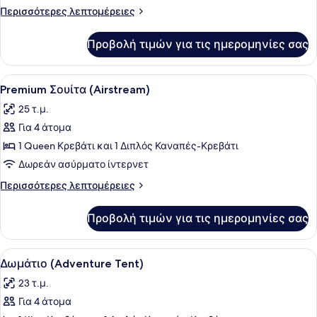
(Airstream)
Περισσότερες
Περισσότερες λεπτομέρειες
λεπτομέρειες
για
Προβολή τιμών για τις ημερομηνίες σας
Σουίτα
(Airstream)
Προβολή
Ένας μικρός, λειτουργικός χώρος σε
5
Premium Σουίτα (Airstream)
όλων
25 τ.μ.
των
Για 4 άτομα
φωτογραφιών
για
1 Queen Κρεβάτι και 1 Διπλός Καναπές-Κρεβάτι
Premium
Δωρεάν ασύρματο ίντερνετ
Σουίτα
Περισσότερες
Περισσότερες λεπτομέρειες
(Airstream)
λεπτομέρειες
για
Προβολή τιμών για τις ημερομηνίες σας
Premium
Σουίτα
(Airstream)
Προβολή
Δωμάτιο (Adventure Tent) | Κλινο
5
Δωμάτιο (Adventure Tent)
όλων
23 τ.μ.
των
Για 4 άτομα
φωτογραφιών