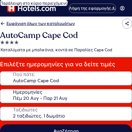
Παράλειψη στο κύριο περιεχόμενο
Λήψη της εφαρμογής
Εμφάνιση όλων των καταλυμάτων
AutoCamp Cape Cod
Κατάλυμα
με
Καταλύματα με μπαλκόνια, κοντά σε Παραλίες Cape Cod
4.0
αστέρια
Επιλέξτε ημερομηνίες για να δείτε τιμές
Πού πάτε;
Ημερομηνίες
Ταξιδιώτες
Αναζήτηση