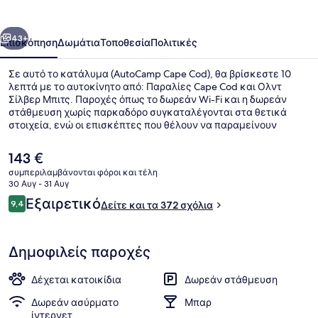
οηγούμενο
Επόμενο
43+
Επισκόπηση
Δωμάτια
Τοποθεσία
Πολιτικές
Σε αυτό το κατάλυμα (AutoCamp Cape Cod), θα βρίσκεστε 10
λεπτά με το αυτοκίνητο από: Παραλίες Cape Cod και Ολντ
Σίλβερ Μπιτς. Παροχές όπως το δωρεάν Wi-Fi και η δωρεάν
στάθμευση χωρίς παρκαδόρο συγκαταλέγονται στα θετικά
στοιχεία, ενώ οι επισκέπτες που θέλουν να παραμείνουν
δραστήριοι μπορούν να επιλέξουν μονοπάτια για πεζοπορία/
ποδηλασία, ποδηλασία βουνού και ενοικιάσεις/περιηγήσεις με
Η
143 €
segway σε κοντινή απόσταση. Προσφέρονται μπαρ με σνακ/
τρέχουσα
συμπεριλαμβάνονται φόροι και τέλη
ντελικατέσεν και δωρεάν ενοικιάσεις ποδηλάτων, ενώ τα
τιμή
30 Αυγ - 31 Αυγ
καταλύματα έχουν προσεγμένες λεπτομέρειες όπως
Ρεσεψιόν
είναι
Σχόλια
κλινοσκεπάσματα υψηλής ποιότητας (premium) και
Εξαιρετικό
9,4
Δείτε και τα 372 σχόλια
143 €
9,4 στα 10
μπουρνούζια. Άλλοι ταξιδιώτες λένε εξαιρετικά πράγματα για
το εξυπηρετικό προσωπικό.
Δημοφιλείς παροχές
Δέχεται κατοικίδια
Δωρεάν στάθμευση
Δωρεάν ασύρματο
Μπαρ
ίντερνετ