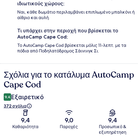
ιδιωτικούς χώρους;
Ναι, κάθε δωμάτιο περιλαμβάνει επιπλωμένο μπαλκόνι ή
αίθριο και αυλή.
Τι υπάρχει στην περιοχή που βρίσκεται το
AutoCamp Cape Cod;
Το AutoCamp Cape Cod βρίσκεται μόλις 11-λεπτ. με τα
πόδια από Ποδηλατόδρομος Σάινινγκ Σι.
Σχόλια για το κατάλυμα AutoCamp
Σχόλια
Cape Cod
Εξαιρετικό
9,4
372 σχόλια
9,4
9,0
9,4
Καθαριότητα
Παροχές
Προσωπικό &
εξυπηρέτηση