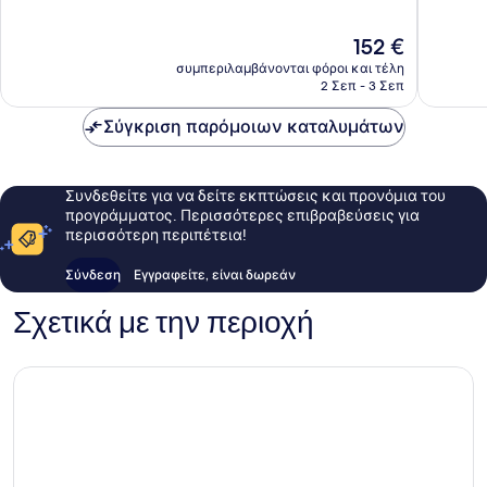
Πολύ
Πολύ
καλό,
καλό,
Η
152 €
325
1.020
τιμή
συμπεριλαμβάνονται φόροι και τέλη
σχόλια
σχόλια
είναι
2 Σεπ - 3 Σεπ
152 €
Σύγκριση παρόμοιων καταλυμάτων
Συνδεθείτε για να δείτε εκπτώσεις και προνόμια του
προγράμματος. Περισσότερες επιβραβεύσεις για
περισσότερη περιπέτεια!
Σύνδεση
Εγγραφείτε, είναι δωρεάν
Σχετικά με την περιοχή