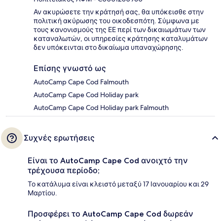
Αν ακυρώσετε την κράτησή σας, θα υπόκεισθε στην
πολιτική ακύρωσης του οικοδεσπότη. Σύμφωνα με
τους κανονισμούς της ΕΕ περί των δικαιωμάτων των
καταναλωτών, οι υπηρεσίες κράτησης καταλυμάτων
δεν υπόκεινται στο δικαίωμα υπαναχώρησης.
Επίσης γνωστό ως
AutoCamp Cape Cod Falmouth
AutoCamp Cape Cod Holiday park
AutoCamp Cape Cod Holiday park Falmouth
Συχνές ερωτήσεις
Είναι το AutoCamp Cape Cod ανοιχτό την
τρέχουσα περίοδο;
Το κατάλυμα είναι κλειστό μεταξύ 17 Ιανουαρίου και 29
Μαρτίου.
Προσφέρει το AutoCamp Cape Cod δωρεάν