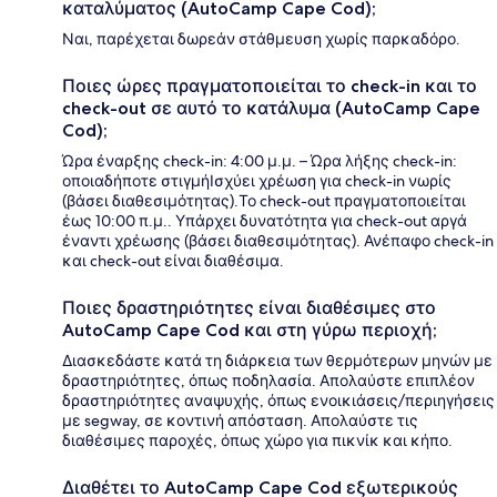
καταλύματος (AutoCamp Cape Cod);
Ναι, παρέχεται δωρεάν στάθμευση χωρίς παρκαδόρο.
Ποιες ώρες πραγματοποιείται το check-in και το
check-out σε αυτό το κατάλυμα (AutoCamp Cape
Cod);
Ώρα έναρξης check-in: 4:00 μ.μ. – Ώρα λήξης check-in:
οποιαδήποτε στιγμήΙσχύει χρέωση για check-in νωρίς
(βάσει διαθεσιμότητας).Το check-out πραγματοποιείται
έως 10:00 π.μ.. Υπάρχει δυνατότητα για check-out αργά
έναντι χρέωσης (βάσει διαθεσιμότητας). Ανέπαφο check-in
και check-out είναι διαθέσιμα.
Ποιες δραστηριότητες είναι διαθέσιμες στο
AutoCamp Cape Cod και στη γύρω περιοχή;
Διασκεδάστε κατά τη διάρκεια των θερμότερων μηνών με
δραστηριότητες, όπως ποδηλασία. Απολαύστε επιπλέον
δραστηριότητες αναψυχής, όπως ενοικιάσεις/περιηγήσεις
με segway, σε κοντινή απόσταση. Απολαύστε τις
διαθέσιμες παροχές, όπως χώρο για πικνίκ και κήπο.
Διαθέτει το AutoCamp Cape Cod εξωτερικούς