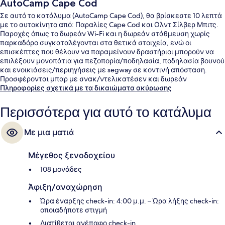
AutoCamp Cape Cod
Σε αυτό το κατάλυμα (AutoCamp Cape Cod), θα βρίσκεστε 10 λεπτά
με το αυτοκίνητο από: Παραλίες Cape Cod και Ολντ Σίλβερ Μπιτς.
Παροχές όπως το δωρεάν Wi-Fi και η δωρεάν στάθμευση χωρίς
παρκαδόρο συγκαταλέγονται στα θετικά στοιχεία, ενώ οι
επισκέπτες που θέλουν να παραμείνουν δραστήριοι μπορούν να
επιλέξουν μονοπάτια για πεζοπορία/ποδηλασία, ποδηλασία βουνού
και ενοικιάσεις/περιηγήσεις με segway σε κοντινή απόσταση.
Προσφέρονται μπαρ με σνακ/ντελικατέσεν και δωρεάν
ενοικιάσεις ποδηλάτων, ενώ τα καταλύματα έχουν προσεγμένες
Πληροφορίες σχετικά με τα δικαιώματα ακύρωσης
λεπτομέρειες όπως κλινοσκεπάσματα υψηλής ποιότητας
(premium) και μπουρνούζια. Άλλοι ταξιδιώτες λένε εξαιρετικά
Περισσότερα για αυτό το κατάλυμα
πράγματα για το εξυπηρετικό προσωπικό.
Με μια ματιά
Μέγεθος ξενοδοχείου
108 μονάδες
Άφιξη/αναχώρηση
Ώρα έναρξης check-in: 4:00 μ.μ. – Ώρα λήξης check-in:
οποιαδήποτε στιγμή
Διατίθεται ανέπαφο check-in