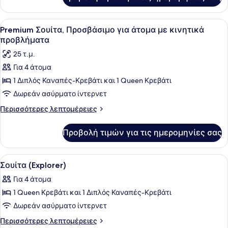
Δωμάτιο,
κινητικά
Προσβάσιμο
προβλήματα
για
Προβολή
Ένα υπνοδωμάτιο με ένα κρεβάτι, μ
5
(Adventure
άτομα
Premium Σουίτα, Προσβάσιμο για άτομα με κινητικά
όλων
με
Tent)
προβλήματα
κινητικά
των
25 τ.μ.
προβλήματα
φωτογραφιών
(Adventure
Για 4 άτομα
για
Tent)
1 Διπλός Καναπές-Κρεβάτι και 1 Queen Κρεβάτι
Premium
Σουίτα,
Δωρεάν ασύρματο ίντερνετ
Προσβάσιμο
Περισσότερες
Περισσότερες λεπτομέρειες
για
λεπτομέρειες
για
άτομα
Προβολή τιμών για τις ημερομηνίες σας
Premium
με
Σουίτα,
κινητικά
Προσβάσιμο
Προβολή
Ένας μικρός, λειτουργικός χώρος σε
6
προβλήματα
για
Σουίτα (Explorer)
όλων
άτομα
Για 4 άτομα
με
των
κινητικά
1 Queen Κρεβάτι και 1 Διπλός Καναπές-Κρεβάτι
φωτογραφιών
προβλήματα
για
Δωρεάν ασύρματο ίντερνετ
Σουίτα
Περισσότερες
Περισσότερες λεπτομέρειες