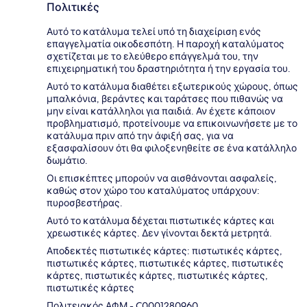
Πολιτικές
Αυτό το κατάλυμα τελεί υπό τη διαχείριση ενός
επαγγελματία οικοδεσπότη. Η παροχή καταλύματος
σχετίζεται με το ελεύθερο επάγγελμά του, την
επιχειρηματική του δραστηριότητα ή την εργασία του.
Αυτό το κατάλυμα διαθέτει εξωτερικούς χώρους, όπως
μπαλκόνια, βεράντες και ταράτσες που πιθανώς να
μην είναι κατάλληλοι για παιδιά. Αν έχετε κάποιον
προβληματισμό, προτείνουμε να επικοινωνήσετε με το
κατάλυμα πριν από την άφιξή σας, για να
εξασφαλίσουν ότι θα φιλοξενηθείτε σε ένα κατάλληλο
δωμάτιο.
Οι επισκέπτες μπορούν να αισθάνονται ασφαλείς,
καθώς στον χώρο του καταλύματος υπάρχουν:
πυροσβεστήρας.
Αυτό το κατάλυμα δέχεται πιστωτικές κάρτες και
χρεωστικές κάρτες. Δεν γίνονται δεκτά μετρητά.
Αποδεκτές πιστωτικές κάρτες: πιστωτικές κάρτες,
πιστωτικές κάρτες, πιστωτικές κάρτες, πιστωτικές
κάρτες, πιστωτικές κάρτες, πιστωτικές κάρτες,
πιστωτικές κάρτες
Πολιτειακός ΑΦΜ - C0001280960