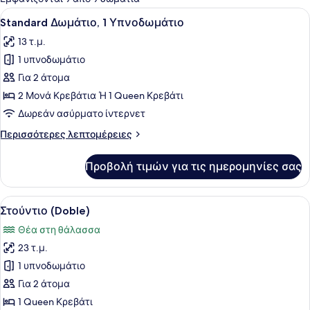
τα
Προβολή
Standard Δωμάτιο, 1 Υπνοδωμάτιο 
5
Standard Δωμάτιο, 1 Υπνοδωμάτιο
δωμάτια
όλων
13 τ.μ.
των
1 υπνοδωμάτιο
φωτογραφιών
για
Για 2 άτομα
Standard
2 Μονά Κρεβάτια Ή 1 Queen Κρεβάτι
Δωμάτιο,
Δωρεάν ασύρματο ίντερνετ
1
Περισσότερες
Περισσότερες λεπτομέρειες
Υπνοδωμάτιο
λεπτομέρειες
για
Προβολή τιμών για τις ημερομηνίες σας
Standard
Δωμάτιο,
1
Προβολή
Κλινοσκεπάσματα υψηλής ποιότητα
5
Υπνοδωμάτιο
Στούντιο (Doble)
όλων
Θέα στη θάλασσα
των
23 τ.μ.
φωτογραφιών
για
1 υπνοδωμάτιο
Στούντιο
Για 2 άτομα
(Doble)
1 Queen Κρεβάτι