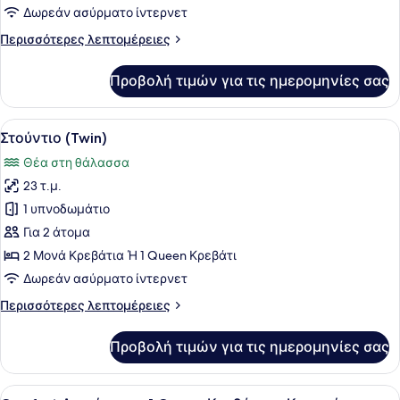
Δωρεάν ασύρματο ίντερνετ
Περισσότερες
Περισσότερες λεπτομέρειες
λεπτομέρειες
για
Προβολή τιμών για τις ημερομηνίες σας
Στούντιο
(Doble)
Προβολή
Κλινοσκεπάσματα υψηλής ποιότητα
5
Στούντιο (Twin)
όλων
Θέα στη θάλασσα
των
23 τ.μ.
φωτογραφιών
για
1 υπνοδωμάτιο
Στούντιο
Για 2 άτομα
(Twin)
2 Μονά Κρεβάτια Ή 1 Queen Κρεβάτι
Δωρεάν ασύρματο ίντερνετ
Περισσότερες
Περισσότερες λεπτομέρειες
λεπτομέρειες
για
Προβολή τιμών για τις ημερομηνίες σας
Στούντιο
(Twin)
Προβολή
Κλινοσκεπάσματα υψηλής ποιότητα