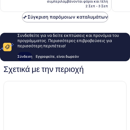
1
συμπεριλαμβάνονται φόροι και τέλη
σχόλιο
είναι
2 Σεπ - 3 Σεπ
σχόλιο
56 €
Σύγκριση παρόμοιων καταλυμάτων
Συνδεθείτε για να δείτε εκπτώσεις και προνόμια του
προγράμματος. Περισσότερες επιβραβεύσεις για
περισσότερη περιπέτεια!
Σύνδεση
Εγγραφείτε, είναι δωρεάν
Σχετικά με την περιοχή