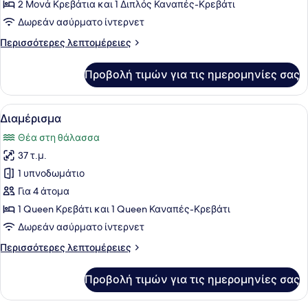
Διαμέρισμα
2 Μονά Κρεβάτια και 1 Διπλός Καναπές-Κρεβάτι
Δωρεάν ασύρματο ίντερνετ
Περισσότερες
Περισσότερες λεπτομέρειες
λεπτομέρειες
για
Προβολή τιμών για τις ημερομηνίες σας
Comfort
Διαμέρισμα
Προβολή
Διαμέρισμα | Κλινοσκεπάσματα υψη
6
Διαμέρισμα
όλων
Θέα στη θάλασσα
των
37 τ.μ.
φωτογραφιών
για
1 υπνοδωμάτιο
Διαμέρισμα
Για 4 άτομα
1 Queen Κρεβάτι και 1 Queen Καναπές-Κρεβάτι
Δωρεάν ασύρματο ίντερνετ
Περισσότερες
Περισσότερες λεπτομέρειες
λεπτομέρειες
για
Προβολή τιμών για τις ημερομηνίες σας
Διαμέρισμα