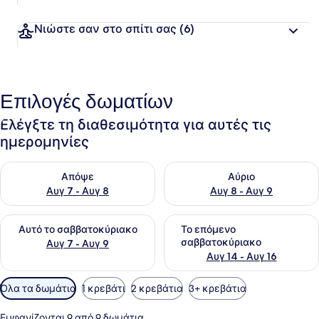
Νιώστε σαν στο σπίτι σας
(6)
Επιλογές δωματίων
Ελέγξτε τη διαθεσιμότητα για αυτές τις
ημερομηνίες
Έλεγχος διαθεσιμότητας για απόψε Αυγ 7 - Αυγ 8
Έλεγχος διαθεσιμότητας για 
Απόψε
Αύριο
Αυγ 7 - Αυγ 8
Αυγ 8 - Αυγ 9
Έλεγχος διαθεσιμότητας για αυτό το σαββατοκύριακο Αυγ 7
Έλεγχος διαθεσιμότητας για
Αυτό το σαββατοκύριακο
Το επόμενο
σαββατοκύριακο
Αυγ 7 - Αυγ 9
Αυγ 14 - Αυγ 16
Διαθέσιμα
Όλα τα δωμάτια
1 κρεβάτι
2 κρεβάτια
3+ κρεβάτια
φίλτρα
για
Εμφανίζονται 9 από 9 δωμάτια