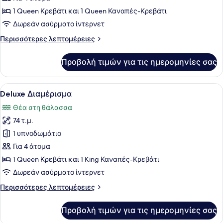
Διαμέρισμα
1 Queen Κρεβάτι και 1 Queen Καναπές-Κρεβάτι
Δωρεάν ασύρματο ίντερνετ
Περισσότερες
Περισσότερες λεπτομέρειες
λεπτομέρειες
για
Προβολή τιμών για τις ημερομηνίες σας
Deluxe
Διαμέρισμα
Προβολή
Κλινοσκεπάσματα υψηλής ποιότητα
1
Deluxe Διαμέρισμα
όλων
Θέα στη θάλασσα
των
74 τ.μ.
φωτογραφιών
για
1 υπνοδωμάτιο
Deluxe
Για 4 άτομα
Διαμέρισμα
1 Queen Κρεβάτι και 1 King Καναπές-Κρεβάτι
Δωρεάν ασύρματο ίντερνετ
Περισσότερες
Περισσότερες λεπτομέρειες
λεπτομέρειες
για
Προβολή τιμών για τις ημερομηνίες σας
Deluxe
Διαμέρισμα