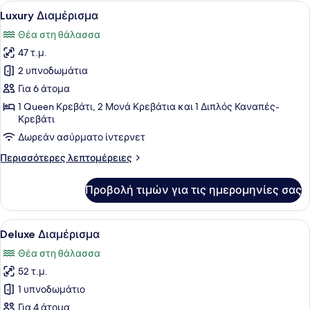
Προβολή
Luxury Διαμέρισμα | Κλινοσκεπάσμ
7
Luxury Διαμέρισμα
όλων
Θέα στη θάλασσα
των
47 τ.μ.
φωτογραφιών
για
2 υπνοδωμάτια
Luxury
Για 6 άτομα
Διαμέρισμα
1 Queen Κρεβάτι, 2 Μονά Κρεβάτια και 1 Διπλός Καναπές-
Κρεβάτι
Δωρεάν ασύρματο ίντερνετ
Περισσότερες
Περισσότερες λεπτομέρειες
λεπτομέρειες
για
Προβολή τιμών για τις ημερομηνίες σας
Luxury
Διαμέρισμα
Προβολή
Deluxe Διαμέρισμα | Περιοχή καθισ
3
Deluxe Διαμέρισμα
όλων
Θέα στη θάλασσα
των
52 τ.μ.
φωτογραφιών
για
1 υπνοδωμάτιο
Deluxe
Για 4 άτομα