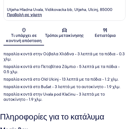
Utjeha Hladna Uvala, Vidikovacka bb, Utjeha, Ulcinj, 85000
Προβολή σε χάρτη
Χάρτης
Τι υπάρχει σε
Τρόποι μετακίνησης
Εστιατόρια
κοντινή απόσταση
παραλία κοντά στην Ούβαλα Χλάδνα
- 3 λεπτά με τα πόδια
- 0.3
χλμ.
παραλία κοντά στο Πετοβίτσα Ζάμπιο
- 5 λεπτά με τα πόδια
-
0.5 χλμ.
παραλία κοντά στο Old Ulcinj
- 13 λεπτά με τα πόδια
- 1.2 χλμ.
παραλία κοντά στο Bušat
- 3 λεπτά με το αυτοκίνητο
- 1.9 χλμ.
παραλία κοντά στην Uvala pod Klaćinu
- 3 λεπτά με το
αυτοκίνητο
- 1.9 χλμ.
Πληροφορίες για το κατάλυμα