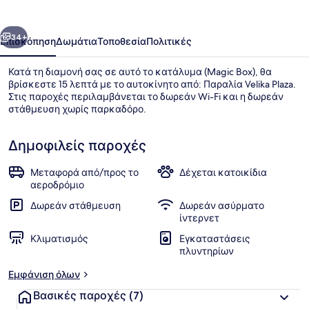
οηγούμενο
Επόμενο
34+
Επισκόπηση
Δωμάτια
Τοποθεσία
Πολιτικές
Κατά τη διαμονή σας σε αυτό το κατάλυμα (Magic Box), θα
βρίσκεστε 15 λεπτά με το αυτοκίνητο από: Παραλία Velika Plaza.
Στις παροχές περιλαμβάνεται το δωρεάν Wi-Fi και η δωρεάν
στάθμευση χωρίς παρκαδόρο.
Δημοφιλείς παροχές
Μεταφορά από/προς το
Δέχεται κατοικίδια
αεροδρόμιο
Deluxe Διαμέρισμα | Περιοχή καθισ
Δωρεάν στάθμευση
Δωρεάν ασύρματο
ίντερνετ
Κλιματισμός
Εγκαταστάσεις
πλυντηρίων
Εμφάνιση όλων
Βασικές παροχές
(7)