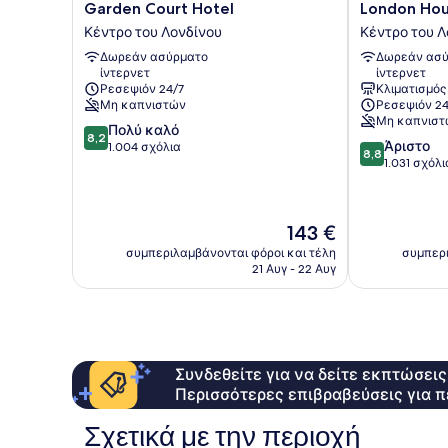
Garden
London
Garden Court Hotel
London Hou
Court
House
Κέντρο του Λονδίνου
Κέντρο του Λ
Hotel
Hotel
Δωρεάν ασύρματο
Δωρεάν ασύ
Κέντρο
Κέντρο
ίντερνετ
ίντερνετ
του
του
Ρεσεψιόν 24/7
Κλιματισμός
Λονδίνου
Λονδίνου
Μη καπνιστών
Ρεσεψιόν 24
Μη καπνιστ
8.2
Πολύ καλό
8,2
8.8
Άριστο
στα
1.004 σχόλια
8,8
στα
1.031 σχόλι
10,
10,
Πολύ
Άριστο,
καλό,
1.031
1.004
Η
143 €
σχόλια
σχόλια
τιμή
συμπεριλαμβάνονται φόροι και τέλη
συμπερι
είναι
21 Αυγ - 22 Αυγ
143 €
Συνδεθείτε για να δείτε εκπτώσει
Περισσότερες επιβραβεύσεις για π
Σχετικά με την περιοχή