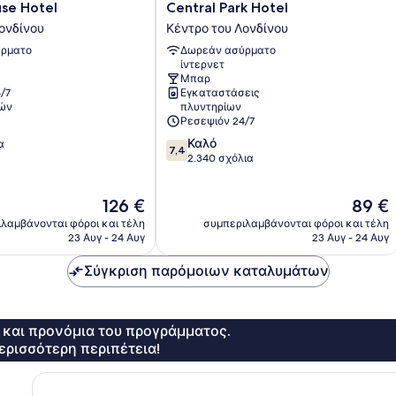
Central
se Hotel
Central Park Hotel
Park
ονδίνου
Κέντρο του Λονδίνου
Hotel
ρματο
Δωρεάν ασύρματο
Κέντρο
ίντερνετ
του
Μπαρ
Λονδίνου
/7
Εγκαταστάσεις
ών
πλυντηρίων
Ρεσεψιόν 24/7
7.4
Καλό
α
7,4
στα
2.340 σχόλια
10,
Καλό,
Η
Η
126 €
89 €
2.340
τιμή
τιμή
σχόλια
λαμβάνονται φόροι και τέλη
συμπεριλαμβάνονται φόροι και τέλη
είναι
είναι
23 Αυγ - 24 Αυγ
23 Αυγ - 24 Αυγ
126 €
89 €
Σύγκριση παρόμοιων καταλυμάτων
ς και προνόμια του προγράμματος.
ερισσότερη περιπέτεια!