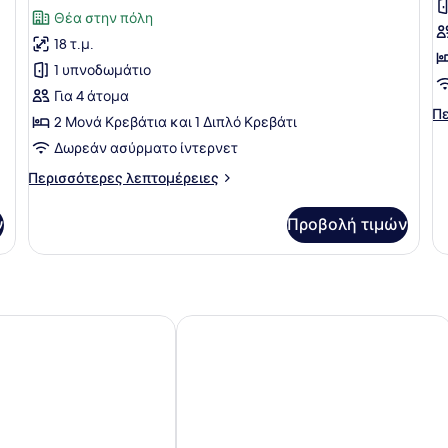
φωτογραφιών
φ
σχόλιο)
Θέα στην πόλη
για
γ
18 τ.μ.
Family
D
1 υπνοδωμάτιο
Δωμάτιο
R
Για 4 άτομα
Πε
Πε
2 Μονά Κρεβάτια και 1 Διπλό Κρεβάτι
λε
Δωρεάν ασύρματο ίντερνετ
γι
Du
Περισσότερες
Περισσότερες λεπτομέρειες
R
λεπτομέρειες
για
ν
Προβολή τιμών
Family
Δωμάτιο
 Hotel
Central Park Hotel