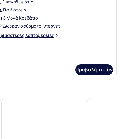
1 υπνοδωμάτιο
ωτογραφιών
ια
Για 3 άτομα
uplex
3 Μονά Κρεβάτια
oom
Δωρεάν ασύρματο ίντερνετ
ρισσότερες
ρισσότερες λεπτομέρειες
πτομέρειες
α
plex
oom
Προβολή τιμών
Kensington Gardens Hotel
Phoenix Hotel