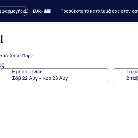
•
 εφαρμογής
EUR
Προσθέστε το κατάλυμά σας στον κα
l
 από: Χάιντ Παρκ
ές
Ημερομηνίες
Ταξι