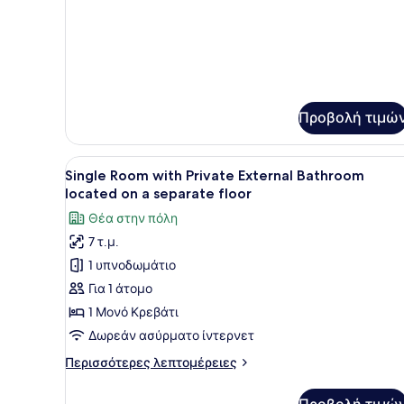
Προβολή τιμώ
Προβολή
Ένα μονό κρεβάτι με ξύλινο
4
Single Room with Private External Bathroom
όλων
located on a separate floor
των
Θέα στην πόλη
φωτογραφιών
7 τ.μ.
για
1 υπνοδωμάτιο
Single
Room
Για 1 άτομο
with
1 Μονό Κρεβάτι
Private
Δωρεάν ασύρματο ίντερνετ
External
Περισσότερες
Περισσότερες λεπτομέρειες
Bathroom
λεπτομέρειες
located
για