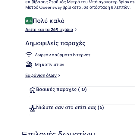
επιβίβασης Σταθμός Μετρό του Μπέισγουοτερ βρίσκετα
Μετρό Queensway βρίσκεται σε απόσταση 8 λεπτών.
Βεράντα/αί
Σχόλια
Πολύ καλό
8,4
8,4 στα 10
Δείτε και τα 269 σχόλια
Δημοφιλείς παροχές
Δωρεάν ασύρματο ίντερνετ
Μη καπνιστών
Εμφάνιση όλων
Βασικές παροχές
(10)
Νιώστε σαν στο σπίτι σας
(6)
Επιλογές δωματίων