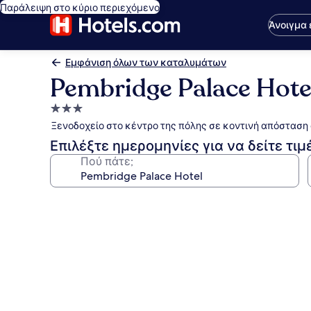
Παράλειψη στο κύριο περιεχόμενο
Άνοιγμα
Εμφάνιση όλων των καταλυμάτων
Pembridge Palace Hote
Κατάλυμα
με
Ξενοδοχείο στο κέντρο της πόλης σε κοντινή απόσταση
3.0
Επιλέξτε ημερομηνίες για να δείτε τιμ
αστέρια
Πού πάτε;
Συλλογή
φωτογραφιών
για
Pembridge
Palace
Hotel