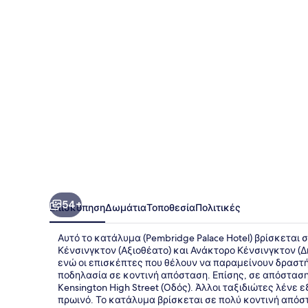
54+
Επισκόπηση
Δωμάτια
Τοποθεσία
Πολιτικές
Αυτό το κατάλυμα (Pembridge Palace Hotel) βρίσκεται σ
Κένσινγκτον (Αξιοθέατο) και Ανάκτορο Κένσινγκτον (Δη
ενώ οι επισκέπτες που θέλουν να παραμείνουν δραστή
ποδηλασία σε κοντινή απόσταση. Επίσης, σε απόσταση 
Kensington High Street (Οδός). Άλλοι ταξιδιώτες λένε
πρωινό. Το κατάλυμα βρίσκεται σε πολύ κοντινή απόσ