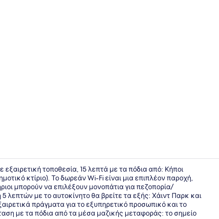
Ρεσεψιόν
ε εξαιρετική τοποθεσία, 15 λεπτά με τα πόδια από: Κήποι
μοτικό κτίριο). Το δωρεάν Wi-Fi είναι μια επιπλέον παροχή,
ριοι μπορούν να επιλέξουν μονοπάτια για πεζοπορία/
Εστιατόριο
5 λεπτών με το αυτοκίνητο θα βρείτε τα εξής: Χάιντ Παρκ και
 εξαιρετικά πράγματα για το εξυπηρετικό προσωπικό και το
ταση με τα πόδια από τα μέσα μαζικής μεταφοράς: το σημείο