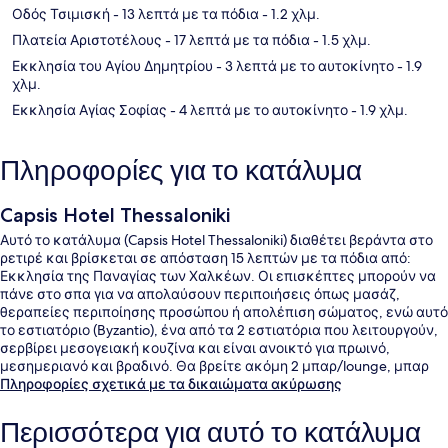
Οδός Τσιμισκή
- 13 λεπτά με τα πόδια
- 1.2 χλμ.
Πλατεία Αριστοτέλους
- 17 λεπτά με τα πόδια
- 1.5 χλμ.
Εκκλησία του Αγίου Δημητρίου
- 3 λεπτά με το αυτοκίνητο
- 1.9
χλμ.
Εκκλησία Αγίας Σοφίας
- 4 λεπτά με το αυτοκίνητο
- 1.9 χλμ.
Πληροφορίες για το κατάλυμα
Capsis Hotel Thessaloniki
Αυτό το κατάλυμα (Capsis Hotel Thessaloniki) διαθέτει βεράντα στο
ρετιρέ και βρίσκεται σε απόσταση 15 λεπτών με τα πόδια από:
Εκκλησία της Παναγίας των Χαλκέων. Οι επισκέπτες μπορούν να
πάνε στο σπα για να απολαύσουν περιποιήσεις όπως μασάζ,
θεραπείες περιποίησης προσώπου ή απολέπιση σώματος, ενώ αυτό
το εστιατόριο (Byzantio), ένα από τα 2 εστιατόρια που λειτουργούν,
σερβίρει μεσογειακή κουζίνα και είναι ανοικτό για πρωινό,
μεσημεριανό και βραδινό. Θα βρείτε ακόμη 2 μπαρ/lounge, μπαρ
δίπλα στην πισίνα και γυμναστήριο. Άλλοι ταξιδιώτες λένε
Πληροφορίες σχετικά με τα δικαιώματα ακύρωσης
εξαιρετικά πράγματα για το εξυπηρετικό προσωπικό. Τα μέσα
μαζικής μεταφοράς είναι σε πολύ κοντινή απόσταση με τα πόδια:
Περισσότερα για αυτό το κατάλυμα
το σημείο επιβίβασης Σταθμός Μετρό Δημοκρατίας βρίσκεται σε