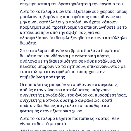
επιχειρηματική του δραστηριότητα ή την εργασία του.
Αυτό το κατάλυμα διαθέτει εξωτερικούς χώρους, όπως
μπαλκόνια, βεράντες και ταράτσες που πιθανώς να
μην είναι κατάλληλοι για παιδιά. Αν έχετε κάποιον
προβληματισμό, προτείνουμε να επικοινωνήσετε με το
κατάλυμα πριν από την άφιξή σας, για να
εξασφαλίσουν ότι θα φιλοξενηθείτε σε ένα κατάλληλο
δωμάτιο.
Στο κατάλυμα πιθανόν να βρείτε διπλανά δωμάτια/
δωμάτια που συνδέονται με εσωτερική πόρτα,
ανάλογα με τη διαθεσιμότητα σε κάθε κατάλυμα. Οι
πελάτες μπορούν να τα ζητήσουν, επικοινωνώντας με
το κατάλυμα στον αριθμό που υπάρχει στην
επιβεβαίωση κράτησης.
Οι επισκέπτες μπορούν να αισθάνονται ασφαλείς,
καθώς στον χώρο του καταλύματος υπάρχουν:
ανιχνευτής μονοξειδίου του άνθρακα, πυροσβεστήρας,
ανιχνευτής καπνού, σύστημα ασφαλείας, κουτί
πρώτων βοηθειών, κάγκελα στα παράθυρα και
φωτισμός στον εξωτερικό χώρο.
Αυτό το κατάλυμα δέχεται πιστωτικές κάρτες. Δεν
γίνονται δεκτά μετρητά.