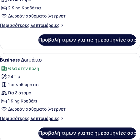
φωτογραφιών
για
2 King Κρεβάτια
Junior
Δωρεάν ασύρματο ίντερνετ
Σουίτα
Περισσότερες
Περισσότερες λεπτομέρειες
λεπτομέρειες
για
Προβολή τιμών για τις ημερομηνίες σας
Junior
Σουίτα
Προβολή
Ένα δωμάτιο ξενοδοχείου με κρεβάτ
10
Business Δωμάτιο
όλων
Θέα στην πόλη
των
24 τ.μ.
φωτογραφιών
για
1 υπνοδωμάτιο
Business
Για 3 άτομα
Δωμάτιο
1 King Κρεβάτι
Δωρεάν ασύρματο ίντερνετ
Περισσότερες
Περισσότερες λεπτομέρειες
λεπτομέρειες
για
Προβολή τιμών για τις ημερομηνίες σας
Business