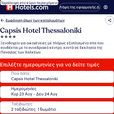
Παράλειψη στο κύριο περιεχόμενο
Λήψη της εφαρμογής
Εμφάνιση όλων των καταλυμάτων
Capsis Hotel Thessaloniki
Κατάλυμα
με
Ξενοδοχείο για οικογένειες με πλήρως εξοπλισμένο σπα που
4.0
συνδέεται με το συνεδριακό κέντρο, κοντά σε Εκκλησία της
Παναγίας των Χαλκέων
αστέρια
Επιλέξτε ημερομηνίες για να δείτε τιμές
Πού πάτε;
Ημερομηνίες
Ταξιδιώτες