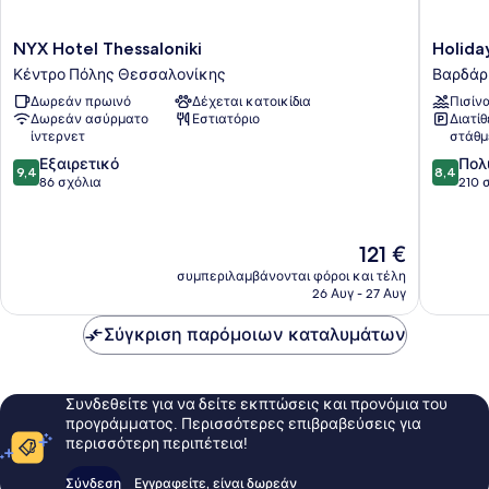
NYX
Holiday
NYX Hotel Thessaloniki
Holida
Hotel
Inn
Κέντρο Πόλης Θεσσαλονίκης
Βαρδάρ
Thessaloniki
Thessalo
Δωρεάν πρωινό
Δέχεται κατοικίδια
Πισίν
Κέντρο
by
Δωρεάν ασύρματο
Εστιατόριο
Διατί
Πόλης
IHG
ίντερνετ
στάθμ
Θεσσαλονίκης
Βαρδάρ
9.4
8.4
Εξαιρετικό
Πολ
9,4
8,4
στα
στα
86 σχόλια
210 
10,
10,
Εξαιρετικό,
Πολύ
86
καλό,
Η
121 €
σχόλια
210
τιμή
συμπεριλαμβάνονται φόροι και τέλη
σχόλια
είναι
26 Αυγ - 27 Αυγ
121 €
Σύγκριση παρόμοιων καταλυμάτων
Συνδεθείτε για να δείτε εκπτώσεις και προνόμια του
προγράμματος. Περισσότερες επιβραβεύσεις για
περισσότερη περιπέτεια!
Σύνδεση
Εγγραφείτε, είναι δωρεάν