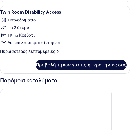
Δωμάτιο
Προβολή
Twin Room Disability Access | Σεν
7
Twin Room Disability Access
όλων
1 υπνοδωμάτιο
των
Για 2 άτομα
φωτογραφιών
για
1 King Κρεβάτι
Twin
Δωρεάν ασύρματο ίντερνετ
Room
Περισσότερες
Περισσότερες λεπτομέρειες
Disability
λεπτομέρειες
Access
για
Προβολή τιμών για τις ημερομηνίες σας
Twin
Room
Disability
Παρόμοια καταλύματα
Access
NYX Hotel Thessaloniki
Holiday 