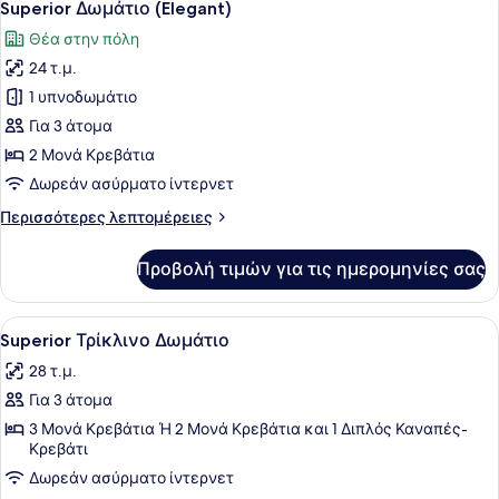
12
Δωμάτια
Superior Δωμάτιο (Elegant)
όλων
Θέα στην πόλη
των
24 τ.μ.
φωτογραφιών
για
1 υπνοδωμάτιο
Superior
Για 3 άτομα
Δωμάτιο
2 Μονά Κρεβάτια
(Elegant)
Δωρεάν ασύρματο ίντερνετ
Περισσότερες
Περισσότερες λεπτομέρειες
λεπτομέρειες
για
Προβολή τιμών για τις ημερομηνίες σας
Superior
Δωμάτιο
(Elegant)
Προβολή
Ένα δωμάτιο ξενοδοχείου με δύο μο
5
Superior Τρίκλινο Δωμάτιο
όλων
28 τ.μ.
των
Για 3 άτομα
φωτογραφιών
για
3 Μονά Κρεβάτια Ή 2 Μονά Κρεβάτια και 1 Διπλός Καναπές-
Κρεβάτι
Superior
Δωρεάν ασύρματο ίντερνετ
Τρίκλινο