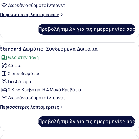
Δωμάτιο
Δωρεάν ασύρματο ίντερνετ
Περισσότερες
Περισσότερες λεπτομέρειες
λεπτομέρειες
για
Προβολή τιμών για τις ημερομηνίες σας
Executive
Δωμάτιο
Προβολή
Ένα δωμάτιο ξενοδοχείου με ένα με
15
Standard Δωμάτιο, Συνδεόμενα Δωμάτια
όλων
Θέα στην πόλη
των
45 τ.μ.
φωτογραφιών
για
2 υπνοδωμάτια
Standard
Για 4 άτομα
Δωμάτιο,
2 King Κρεβάτια Ή 4 Μονά Κρεβάτια
Συνδεόμενα
Δωρεάν ασύρματο ίντερνετ
Δωμάτια
Περισσότερες
Περισσότερες λεπτομέρειες
λεπτομέρειες
για
Προβολή τιμών για τις ημερομηνίες σας
Standard
Δωμάτιο,
Συνδεόμενα
Προβολή
Ένα δωμάτιο ξενοδοχείου με ένα με