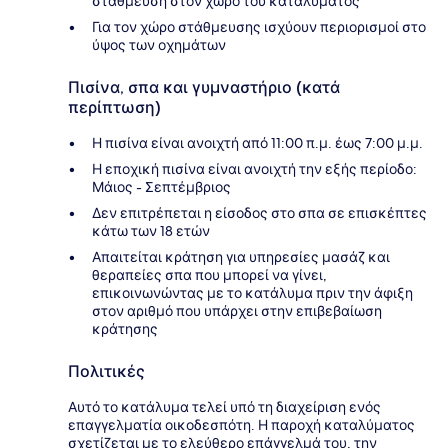
στάθμευση στον χώρο του καταλύματος
Για τον χώρο στάθμευσης ισχύουν περιορισμοί στο
ύψος των οχημάτων
Πισίνα, σπα και γυμναστήριο (κατά
περίπτωση)
Η πισίνα είναι ανοιχτή από 11:00 π.μ. έως 7:00 μ.μ.
Η εποχική πισίνα είναι ανοιχτή την εξής περίοδο:
Μάιος - Σεπτέμβριος
Δεν επιτρέπεται η είσοδος στο σπα σε επισκέπτες
κάτω των 18 ετών
Απαιτείται κράτηση για υπηρεσίες μασάζ και
θεραπείες σπα που μπορεί να γίνει,
επικοινωνώντας με το κατάλυμα πριν την άφιξη
στον αριθμό που υπάρχει στην επιβεβαίωση
κράτησης
Πολιτικές
Αυτό το κατάλυμα τελεί υπό τη διαχείριση ενός
επαγγελματία οικοδεσπότη. Η παροχή καταλύματος
σχετίζεται με το ελεύθερο επάγγελμά του, την