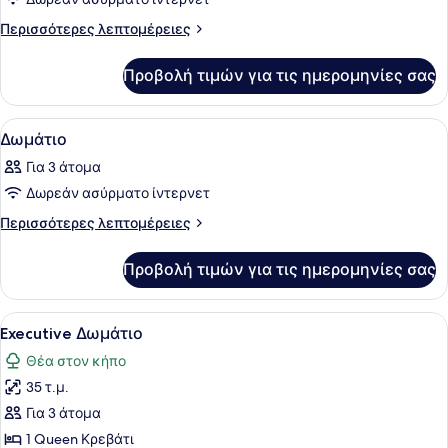
φωτογραφιών
για
Περισσότερες
Περισσότερες λεπτομέρειες
λεπτομέρειες
Δωμάτιο
για
Προβολή τιμών για τις ημερομηνίες σας
Δωμάτιο
Προβολή
Ένα δωμάτιο ξενοδοχείου με ένα κρ
8
Δωμάτιο
όλων
Για 3 άτομα
των
Δωρεάν ασύρματο ίντερνετ
φωτογραφιών
για
Περισσότερες
Περισσότερες λεπτομέρειες
λεπτομέρειες
Δωμάτιο
για
Προβολή τιμών για τις ημερομηνίες σας
Δωμάτιο
Προβολή
Ένα σύγχρονο δωμάτιο ξενοδοχείου
21
Executive Δωμάτιο
όλων
Θέα στον κήπο
των
35 τ.μ.
φωτογραφιών
για
Για 3 άτομα
Executive
1 Queen Κρεβάτι