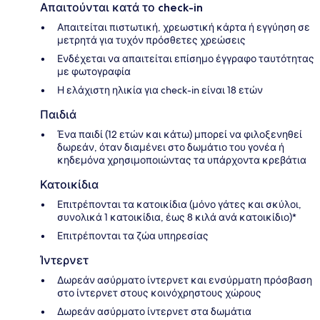
Απαιτούνται κατά το check-in
Απαιτείται πιστωτική, χρεωστική κάρτα ή εγγύηση σε
μετρητά για τυχόν πρόσθετες χρεώσεις
Ενδέχεται να απαιτείται επίσημο έγγραφο ταυτότητας
με φωτογραφία
Η ελάχιστη ηλικία για check-in είναι 18 ετών
Παιδιά
Ένα παιδί (12 ετών και κάτω) μπορεί να φιλοξενηθεί
δωρεάν, όταν διαμένει στο δωμάτιο του γονέα ή
κηδεμόνα χρησιμοποιώντας τα υπάρχοντα κρεβάτια
Κατοικίδια
Επιτρέπονται τα κατοικίδια (μόνο γάτες και σκύλοι,
συνολικά 1 κατοικίδια, έως 8 κιλά ανά κατοικίδιο)*
Επιτρέπονται τα ζώα υπηρεσίας
Ίντερνετ
Δωρεάν ασύρματο ίντερνετ και ενσύρματη πρόσβαση
στο ίντερνετ στους κοινόχρηστους χώρους
Δωρεάν ασύρματο ίντερνετ στα δωμάτια