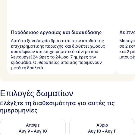
Παράδεισος εργασίας και διασκέδασης
Δείπνο
Αυτό το ξενοδοχείο βρίσκεται στην καρδιά της
Μεσογει
επιχειρηματικής περιοχής και διαθέτει χώρους
σε 2 εσ
συσκέψεων και επιχειρηματικό κέντρο που
και 2 μ
λειτουργεί 24 ώρες το 24ωρο, 7 ημέρες την
μπουφέ
εβδομάδα. Οι θεραπείες σπα σας περιμένουν
μετά τη δουλειά.
Επιλογές δωματίων
Ελέγξτε τη διαθεσιμότητα για αυτές τις
ημερομηνίες
Έλεγχος διαθεσιμότητας για απόψε Αυγ 9 - Αυγ 10
Έλεγχος διαθεσιμότητας για α
Απόψε
Αύριο
Αυγ 9 - Αυγ 10
Αυγ 10 - Αυγ 11