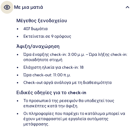
απόσταση 3 λεπτών και το σημείο επιβίβασης Σταθμός Μετρό Νέου
Με μια ματιά
Σιδηροδρομικού Σταθμού βρίσκεται σε απόσταση 6 λεπτών.
Μέγεθος ξενοδοχείου
407 δωμάτια
Εκτείνεται σε 9 ορόφους
Άφιξη/αναχώρηση
Ώρα έναρξης check-in: 3:00 μ.μ. – Ώρα λήξης check-in:
οποιαδήποτε στιγμή
Ελάχιστη ηλικία για check-in: 18
Ώρα check-out: 11:00 π.μ.
Check-out αργά ανάλογα με τη διαθεσιμότητα
Ειδικές οδηγίες για το check-in
Το προσωπικό της ρεσεψιόν θα υποδεχτεί τους
επισκέπτες κατά την άφιξη.
Οι πληροφορίες που παρέχει το κατάλυμα μπορεί να
έχουν μεταφραστεί με εργαλεία αυτόματης
μετάφρασης.