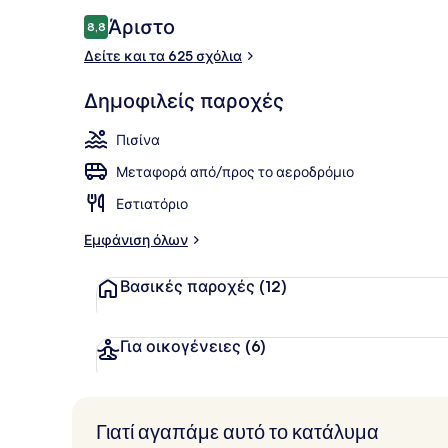
Εξωτερικοί 
Σχόλια
Άριστο
8,8
8,8 στα 10
Δείτε και τα 625 σχόλια
Δημοφιλείς παροχές
Πισίνα
Μεταφορά από/προς το αεροδρόμιο
Εστιατόριο
Εμφάνιση όλων
Βασικές παροχές
(12)
Για οικογένειες
(6)
Γιατί αγαπάμε αυτό το κατάλυμα