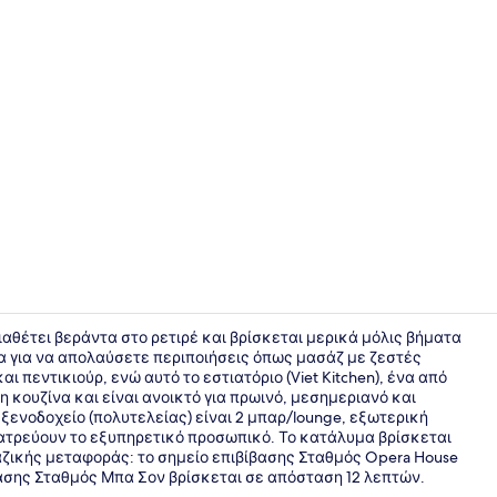
Presidentia
 διαθέτει βεράντα στο ρετιρέ και βρίσκεται μερικά μόλις βήματα
πα για να απολαύσετε περιποιήσεις όπως μασάζ με ζεστές
 πεντικιούρ, ενώ αυτό το εστιατόριο (Viet Kitchen), ένα από
2 εστιατόρι
η κουζίνα και είναι ανοικτό για πρωινό, μεσημεριανό και
ξενοδοχείο (πολυτελείας) είναι 2 μπαρ/lounge, εξωτερική
 λατρεύουν το εξυπηρετικό προσωπικό. Το κατάλυμα βρίσκεται
αζικής μεταφοράς: το σημείο επιβίβασης Σταθμός Opera House
βασης Σταθμός Μπα Σον βρίσκεται σε απόσταση 12 λεπτών.