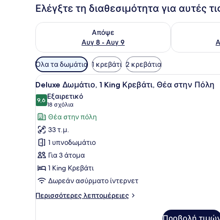
Ελέγξτε τη διαθεσιμότητα για αυτές τ
Έλεγχος διαθεσιμότητας για απόψε Αυγ 8 - Αυγ 9
Έλεγχος διαθ
Απόψε
Αυγ 8 - Αυγ 9
Α
Διαθέσιμα
Όλα τα δωμάτια
1 κρεβάτι
2 κρεβάτια
φίλτρα
Προβολή
Ένα δωμάτιο ξενοδοχείου με
για
8
Deluxe Δωμάτιο, 1 King Κρεβάτι, Θέα στην Πόλη
όλων
τα
Εξαιρετικό
των
9,6
δωμάτια
9,6 στα 10
(18
18 σχόλια
φωτογραφιών
σχόλια)
Θέα στην πόλη
για
33 τ.μ.
Deluxe
1 υπνοδωμάτιο
Δωμάτιο,
Για 3 άτομα
1
1 King Κρεβάτι
King
Κρεβάτι,
Δωρεάν ασύρματο ίντερνετ
Θέα
Περισσότερες
Περισσότερες λεπτομέρειες
στην
λεπτομέρειες
για
Πόλη
Προβολή τιμώ