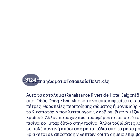
124+
Επισκόπηση
Δωμάτια
Τοποθεσία
Πολιτικές
Αυτό το κατάλυμα (Renaissance Riverside Hotel Saigon)
από: Οδός Dong Khoi. Μπορείτε να επισκεφτείτε το σ
πέτρες, θεραπείες περιποίησης σώματος ή μανικιούρ και
τα 2 εστιατόρια που λειτουργούν, σερβίρει βιετναμέζικ
βραδινό. Άλλες παροχές που προσφέρονται σε αυτό το 
πισίνα και μπαρ δίπλα στην πισίνα. Άλλοι ταξιδιώτες
σε πολύ κοντινή απόσταση με τα πόδια από τα μέσα μ
βρίσκεται σε απόσταση 9 λεπτών και το σημείο επιβί