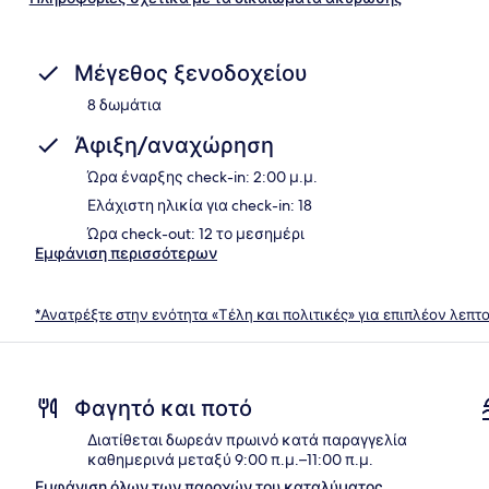
Μέγεθος ξενοδοχείου
8 δωμάτια
Άφιξη/αναχώρηση
Ώρα έναρξης check-in: 2:00 μ.μ.
Ελάχιστη ηλικία για check-in: 18
Ώρα check-out: 12 το μεσημέρι
Εμφάνιση περισσότερων
*Ανατρέξτε στην ενότητα «Τέλη και πολιτικές» για επιπλέον λεπτ
Φαγητό και ποτό
Διατίθεται δωρεάν πρωινό κατά παραγγελία
καθημερινά μεταξύ 9:00 π.μ.–11:00 π.μ.
Εμφάνιση όλων των παροχών του καταλύματος