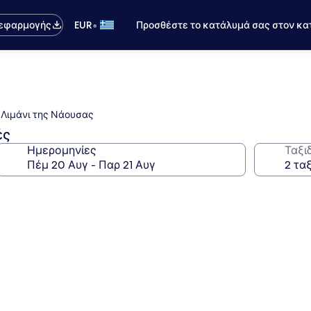
•
 εφαρμογής
EUR
Προσθέστε το κατάλυμά σας στον κα
 Λιμάνι της Νάουσας
ές
Ημερομηνίες
Ταξι