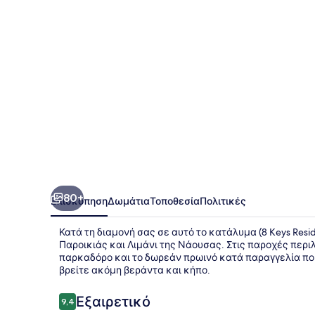
80+
Επισκόπηση
Δωμάτια
Τοποθεσία
Πολιτικές
Κατά τη διαμονή σας σε αυτό το κατάλυμα (8 Keys Resid
Παροικιάς και Λιμάνι της Νάουσας. Στις παροχές περ
παρκαδόρο και το δωρεάν πρωινό κατά παραγγελία που 
βρείτε ακόμη βεράντα και κήπο.
Σχόλια
Εξαιρετικό
9,4
9,4 στα 10