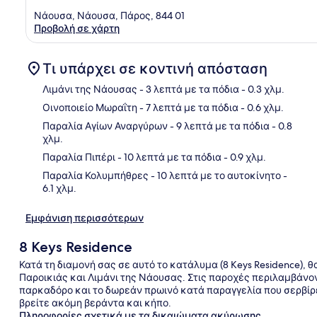
Νάουσα, Νάουσα, Πάρος, 844 01
Προβολή σε χάρτη
Τι υπάρχει σε κοντινή απόσταση
Λιμάνι της Νάουσας
- 3 λεπτά με τα πόδια
- 0.3 χλμ.
Οινοποιείο Μωραΐτη
- 7 λεπτά με τα πόδια
- 0.6 χλμ.
Χάρ
Παραλία Αγίων Αναργύρων
- 9 λεπτά με τα πόδια
- 0.8
χλμ.
Παραλία Πιπέρι
- 10 λεπτά με τα πόδια
- 0.9 χλμ.
Παραλία Κολυμπήθρες
- 10 λεπτά με το αυτοκίνητο
-
6.1 χλμ.
Εμφάνιση περισσότερων
8 Keys Residence
Κατά τη διαμονή σας σε αυτό το κατάλυμα (8 Keys Residence), θ
Παροικιάς και Λιμάνι της Νάουσας. Στις παροχές περιλαμβάνο
παρκαδόρο και το δωρεάν πρωινό κατά παραγγελία που σερβίρετ
βρείτε ακόμη βεράντα και κήπο.
Πληροφορίες σχετικά με τα δικαιώματα ακύρωσης