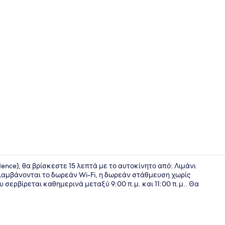
Superior Δι
ence), θα βρίσκεστε 15 λεπτά με το αυτοκίνητο από: Λιμάνι
ιλαμβάνονται το δωρεάν Wi-Fi, η δωρεάν στάθμευση χωρίς
σερβίρεται καθημερινά μεταξύ 9:00 π.μ. και 11:00 π.μ.. Θα
Superior Δι