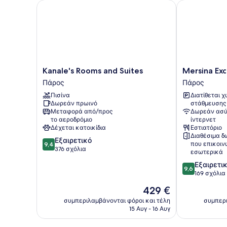
Kanale's Rooms and Suites
Mersina Exclu
Kanale's
Mersina
Kanale's Rooms and Suites
Mersina Exc
Rooms
Exclusive
Πάρος
Πάρος
and
Πάρος
Πισίνα
Διατίθεται 
Suites
Δωρεάν πρωινό
στάθμευσης
Πάρος
Μεταφορά από/προς
Δωρεάν ασύ
το αεροδρόμιο
ίντερνετ
Δέχεται κατοικίδια
Εστιατόριο
Διαθέσιμα δ
9.4
Εξαιρετικό
που επικοι
9,4
στα
376 σχόλια
εσωτερικά
10,
9.6
Εξαιρετι
Εξαιρετικό,
9,6
στα
169 σχόλια
376
10,
σχόλια
Η
429 €
Εξαιρετικό,
τιμή
169
συμπεριλαμβάνονται φόροι και τέλη
συμπερι
είναι
15 Αυγ - 16 Αυγ
σχόλια
429 €