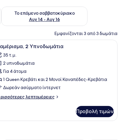
ο σαββατοκύριακο Αυγ 7 - Αυγ 9
Έλεγχος διαθεσιμότητας για το επόμενο σαββατοκύριακο Α
Το επόμενο σαββατοκύριακο
Αυγ 14 - Αυγ 16
Εμφανίζονται 3 από 3 δωμάτια
ώτιο στο δωμάτιο, δωρεάν κούνιες/κρεβατάκια μωρού
ροβολή
Διαμέρισμα, 2 Υπνοδωμάτια | Χρηματοκιβ
20
ιαμέρισμα, 2 Υπνοδωμάτια
λων
35 τ.μ.
ων
2 υπνοδωμάτια
ωτογραφιών
ια
Για 4 άτομα
ιαμέρισμα,
1 Queen Κρεβάτι και 2 Μονοί Καναπέδες-Κρεβάτια
Δωρεάν ασύρματο ίντερνετ
πνοδωμάτια
ρισσότερες
ρισσότερες λεπτομέρειες
πτομέρειες
α
Προβολή τιμών
αμέρισμα,
νοδωμάτια