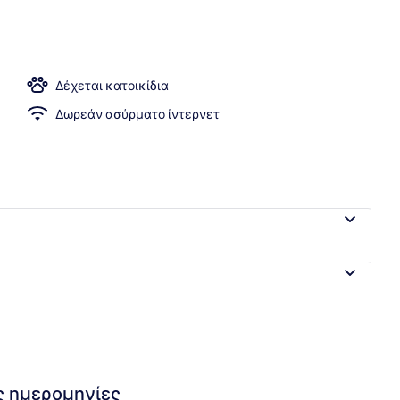
αταλύματος
Δέχεται κατοικίδια
Δωρεάν ασύρματο ίντερνετ
ις ημερομηνίες