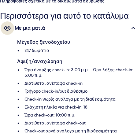
σε πολύ κοντινή απόσταση με τα πόδια: το σημείο επιβίβασης
Πληροφορίες σχετικά με τα δικαιώματα ακύρωσης
Σταθμός Higashi-shinjuku βρίσκεται σε απόσταση 4 λεπτών και το
σημείο επιβίβασης Σταθμός Shinjuku-sanchome βρίσκεται σε
Περισσότερα για αυτό το κατάλυμα
απόσταση 8 λεπτών.
Με μια ματιά
Μέγεθος ξενοδοχείου
747 δωμάτια
Άφιξη/αναχώρηση
Ώρα έναρξης check-in: 3:00 μ.μ. – Ώρα λήξης check-in:
5:00 π.μ.
Διατίθεται ανέπαφο check-in
Γρήγορο check-in/out διαθέσιμο
Check-in νωρίς ανάλογα με τη διαθεσιμότητα
Ελάχιστη ηλικία για check-in: 18
Ώρα check-out: 10:00 π.μ.
Διατίθεται ανέπαφο check-out
Check-out αργά ανάλογα με τη διαθεσιμότητα