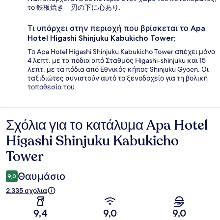
το 鉄板焼き 刃の下に心あり.
Τι υπάρχει στην περιοχή που βρίσκεται το Apa
Hotel Higashi Shinjuku Kabukicho Tower;
Το Apa Hotel Higashi Shinjuku Kabukicho Tower απέχει μόνο
4 λεπτ. με τα πόδια από Σταθμός Higashi-shinjuku και 15
λεπτ. με τα πόδια από Εθνικός κήπος Shinjuku Gyoen. Οι
ταξιδιώτες συνιστούν αυτό το ξενοδοχείο για τη βολική
τοποθεσία του.
Σχόλια για το κατάλυμα Apa Hotel
Σχόλια
Higashi Shinjuku Kabukicho
Tower
Θαυμάσιο
9,0
2.335 σχόλια
9,4
9,0
9,0