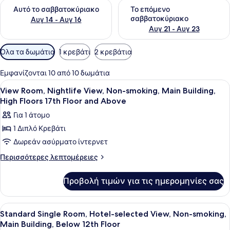
Έλεγχος διαθεσιμότητας για αυτό το σαββατοκύριακο Αυγ 1
Έλεγχος διαθεσιμότητας για
Αυτό το σαββατοκύριακο
Το επόμενο
σαββατοκύριακο
Αυγ 14 - Αυγ 16
Αυγ 21 - Αυγ 23
Διαθέσιμα
Όλα τα δωμάτια
1 κρεβάτι
2 κρεβάτια
φίλτρα
για
Εμφανίζονται 10 από 10 δωμάτια
τα
Προβολή
Ένα δωμάτιο ξενοδοχείου με ένα κρ
1
View Room, Nightlife View, Non-smoking, Main Building,
δωμάτια
όλων
High Floors 17th Floor and Above
των
Για 1 άτομο
φωτογραφιών
1 Διπλό Κρεβάτι
για
Δωρεάν ασύρματο ίντερνετ
View
Room,
Περισσότερες
Περισσότερες λεπτομέρειες
λεπτομέρειες
Nightlife
για
View,
Προβολή τιμών για τις ημερομηνίες σας
View
Non-
Room,
smoking,
Nightlife
Προβολή
Ένα δωμάτιο ξενοδοχείου με ένα κρ
5
View,
Main
Standard Single Room, Hotel-selected View, Non-smoking,
όλων
Non-
Main Building, Below 12th Floor
Building,