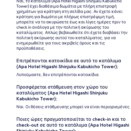
Ναι, το κατάλυμα (Apa Hotel Higashi Shinjuku Kabukicho
Tower) έχει διαθέσιμα δωμάτια με πλήρη επιστροφή
χρημάτων για κράτηση στη σελίδα μας. Αν έχετε κάνει
κράτηση για δωμάτιο με πλήρως επιστρέψιμη τιμή,
μπορείτε να το ακυρώσετε έως και λίγες ημέρες πριν το
check in ανάλογα με την πολιτική ακύρωσης του
καταλύματος. Απλώς βεβαιωθείτε ότι έχετε διαβάσει την
πολιτική ακύρωσης αυτού του καταλύματος, για να
ενημερωθείτε για τους ακριβείς όρους και τις
προϋποθέσεις.
Επιτρέπονται κατοικίδια σε αυτό το κατάλυμα
(Apa Hotel Higashi Shinjuku Kabukicho Tower);
Λυπούμαστε, δεν επιτρέπονται κατοικίδια.
Προσφέρεται στάθμευση στον χώρο του
καταλύματος (Apa Hotel Higashi Shinjuku
Kabukicho Tower);
Ναι. Οι θέσεις στάθμευσης μπορεί να είναι περιορισμένες.
Ποιες ώρες πραγματοποιείται το check-in και το
check-out σε αυτό το κατάλυμα (Apa Hotel Higashi
Shinjuku Kabukicho Tower);