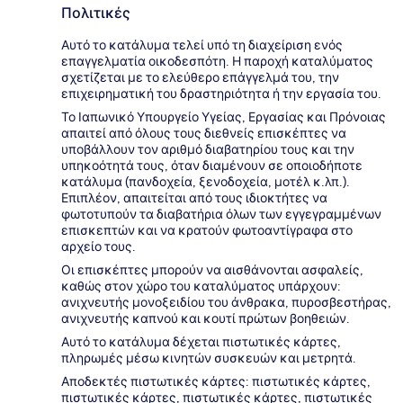
Πολιτικές
Αυτό το κατάλυμα τελεί υπό τη διαχείριση ενός
επαγγελματία οικοδεσπότη. Η παροχή καταλύματος
σχετίζεται με το ελεύθερο επάγγελμά του, την
επιχειρηματική του δραστηριότητα ή την εργασία του.
Το Ιαπωνικό Υπουργείο Υγείας, Εργασίας και Πρόνοιας
απαιτεί από όλους τους διεθνείς επισκέπτες να
υποβάλλουν τον αριθμό διαβατηρίου τους και την
υπηκοότητά τους, όταν διαμένουν σε οποιοδήποτε
κατάλυμα (πανδοχεία, ξενοδοχεία, μοτέλ κ.λπ.).
Επιπλέον, απαιτείται από τους ιδιοκτήτες να
φωτοτυπούν τα διαβατήρια όλων των εγγεγραμμένων
επισκεπτών και να κρατούν φωτοαντίγραφα στο
αρχείο τους.
Οι επισκέπτες μπορούν να αισθάνονται ασφαλείς,
καθώς στον χώρο του καταλύματος υπάρχουν:
ανιχνευτής μονοξειδίου του άνθρακα, πυροσβεστήρας,
ανιχνευτής καπνού και κουτί πρώτων βοηθειών.
Αυτό το κατάλυμα δέχεται πιστωτικές κάρτες,
πληρωμές μέσω κινητών συσκευών και μετρητά.
Αποδεκτές πιστωτικές κάρτες: πιστωτικές κάρτες,
πιστωτικές κάρτες, πιστωτικές κάρτες, πιστωτικές