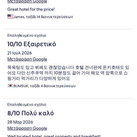
Μετάφραση Google
Great hotel for the price!
James, ταξίδι 14 διανυκτερεύσεων
Επαληθευμένο σχόλιο
10/10 Εξαιρετικό
21 Ιουλ 2026
Μετάφραση Google
목욕탕도 있고 뷔페도 괜찮았습니다 호텔 건너편에 돈키호테도 있
어요 다만 신주쿠역 까지 10분정도 걸어 가야 해요 역 앞쪽으로 쇼
핑거리 먹거리가 다양하게 있어요
BUMSUK, ταξίδι 4 διανυκτερεύσεων
Επαληθευμένο σχόλιο
8/10 Πολύ καλό
28 Μαρ 2026
Μετάφραση Google
Well located hotel, great property and breakfast!