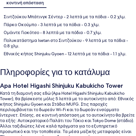
κοντινή απόσταση
Σιντζούκου Μπάτινγκ Σέντερ
- 2 λεπτά με τα πόδια
- 0.2 χλμ.
Πάρκο Οκούμπο
- 3 λεπτά με τα πόδια
- 0.3 χλμ.
Ομόιντε Γιοκότσο
- 8 λεπτά με τα πόδια
- 0.7 χλμ.
Πολυκατάστημα Isetan στο Σιντζούκου
- 9 λεπτά με τα πόδια
-
0.8 χλμ.
Εθνικός κήπος Shinjuku Gyoen
- 12 λεπτά με τα πόδια
- 1.1 χλμ.
Πληροφορίες για το κατάλυμα
Apa Hotel Higashi Shinjuku Kabukicho Tower
Κατά τη διαμονή σας εδώ (Apa Hotel Higashi Shinjuku Kabukicho
Tower), θα βρίσκεστε μόλις 5 λεπτά με το αυτοκίνητο από: Εθνικός
κήπος Shinjuku Gyoen και Στάδιο MUFG. Στις παροχές
περιλαμβάνεται το δωρεάν Wi-Fi και το δωρεάν ενσύρματο
ίντερνετ. Επίσης, σε κοντινή απόσταση με το αυτοκίνητο θα βρείτε
τα εξής: Αυτοκρατορικό Παλάτι του Τόκιο και Tokyo Dome (στάδιο).
Άλλοι ταξιδιώτες λένε καλά πράγματα για το εξυπηρετικό
προσωπικό και την τοποθεσία. Τα μέσα μαζικής μεταφοράς είναι