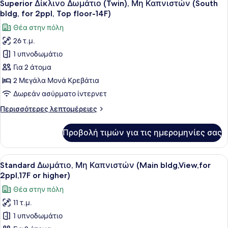
People,
35
(Double),
Superior Δίκλινο Δωμάτιο (Twin), Μη Καπνιστών (South
όλων
Μη
bldg/view
bldg, for 2ppl, Top floor-14F)
Καπνιστών
των
not
Θέα στην πόλη
(For
φωτογραφιών
specified)
2
26 τ.μ.
για
People,
1 υπνοδωμάτιο
Superior
bldg/view
not
Δίκλινο
Για 2 άτομα
specified)
Δωμάτιο
2 Μεγάλα Μονά Κρεβάτια
(Twin),
Δωρεάν ασύρματο ίντερνετ
Μη
Περισσότερες
Περισσότερες λεπτομέρειες
Καπνιστών
λεπτομέρειες
(South
για
Προβολή τιμών για τις ημερομηνίες σας
Superior
bldg,
Δίκλινο
for
Δωμάτιο
Προβολή
Ένα δωμάτιο ξενοδοχείου με ένα κρ
2ppl,
38
(Twin),
Standard Δωμάτιο, Μη Καπνιστών (Main bldg,View,for
όλων
Top
Μη
2ppl,17F or higher)
Καπνιστών
των
floor-
Θέα στην πόλη
(South
φωτογραφιών
14F)
bldg,
11 τ.μ.
για
for
1 υπνοδωμάτιο
Standard
2ppl,
Top