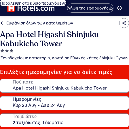
Παράλειψη στο κύριο περιεχόμενο
Λήψη της εφαρμογής
Εμφάνιση όλων των καταλυμάτων
Apa Hotel Higashi Shinjuku
Kabukicho Tower
Κατάλυμα
με
Ξενοδοχείο με εστιατόριο, κοντά σε Εθνικός κήπος Shinjuku Gyoen
3.0
αστέρια
Επιλέξτε ημερομηνίες για να δείτε τιμές
Πού πάτε;
Ημερομηνίες
Ταξιδιώτες