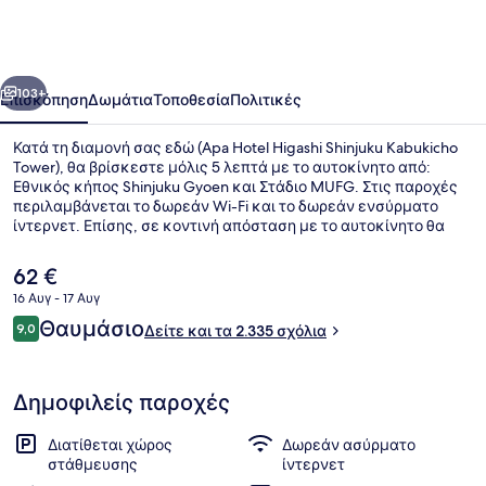
Higashi
Shinjuku
Kabukicho
οηγούμενο
Επόμενο
Tower
103+
Επισκόπηση
Δωμάτια
Τοποθεσία
Πολιτικές
Κατά τη διαμονή σας εδώ (Apa Hotel Higashi Shinjuku Kabukicho
Tower), θα βρίσκεστε μόλις 5 λεπτά με το αυτοκίνητο από:
Εθνικός κήπος Shinjuku Gyoen και Στάδιο MUFG. Στις παροχές
περιλαμβάνεται το δωρεάν Wi-Fi και το δωρεάν ενσύρματο
ίντερνετ. Επίσης, σε κοντινή απόσταση με το αυτοκίνητο θα
βρείτε τα εξής: Αυτοκρατορικό Παλάτι του Τόκιο και Tokyo
Dome (στάδιο). Άλλοι ταξιδιώτες λένε καλά πράγματα για το
Η
62 €
εξυπηρετικό προσωπικό και την τοποθεσία. Τα μέσα μαζικής
τρέχουσα
16 Αυγ - 17 Αυγ
μεταφοράς είναι σε πολύ κοντινή απόσταση με τα πόδια: το
τιμή
σημείο επιβίβασης Σταθμός Higashi-shinjuku βρίσκεται σε
Σχόλια
Θαυμάσιο
Δημόσια λουτρά
9,0
είναι
Δείτε και τα 2.335 σχόλια
9,0 στα 10
απόσταση 4 λεπτών και το σημείο επιβίβασης Σταθμός
62 €
Shinjuku-sanchome βρίσκεται σε απόσταση 8 λεπτών.
Δημοφιλείς παροχές
Διατίθεται χώρος
Δωρεάν ασύρματο
στάθμευσης
ίντερνετ