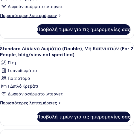
Καπνιστών
Δωρεάν ασύρματο ίντερνετ
(Main
Περισσότερες
Περισσότερες λεπτομέρειες
bldg,
λεπτομέρειες
for
για
Προβολή τιμών για τις ημερομηνίες σας
Standard
1
Δωμάτιο,
person,17F
Μη
Προβολή
Ένα δωμάτιο ξενοδοχείου με ένα κρ
or
38
Καπνιστών
Standard Δίκλινο Δωμάτιο (Double), Μη Καπνιστών (For 2
όλων
higher)
(Main
People, bldg/view not specified)
bldg,
των
11 τ.μ.
for
φωτογραφιών
1
1 υπνοδωμάτιο
για
person,17F
Για 2 άτομα
Standard
or
higher)
Δίκλινο
1 Διπλό Κρεβάτι
Δωμάτιο
Δωρεάν ασύρματο ίντερνετ
(Double),
Περισσότερες
Περισσότερες λεπτομέρειες
Μη
λεπτομέρειες
Καπνιστών
για
Προβολή τιμών για τις ημερομηνίες σας
Standard
(For
Δίκλινο
2
Δωμάτιο
Προβολή
Ένα δωμάτιο ξενοδοχείου με δύο κ