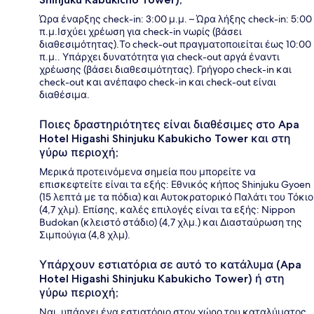
Ώρα έναρξης check-in: 3:00 μ.μ. – Ώρα λήξης check-in: 5:00
π.μ.Ισχύει χρέωση για check-in νωρίς (βάσει
διαθεσιμότητας).Το check-out πραγματοποιείται έως 10:00
π.μ.. Υπάρχει δυνατότητα για check-out αργά έναντι
χρέωσης (βάσει διαθεσιμότητας). Γρήγορο check-in και
check-out και ανέπαφο check-in και check-out είναι
διαθέσιμα.
Ποιες δραστηριότητες είναι διαθέσιμες στο Apa
Hotel Higashi Shinjuku Kabukicho Tower και στη
γύρω περιοχή;
Μερικά προτεινόμενα σημεία που μπορείτε να
επισκεφτείτε είναι τα εξής: Εθνικός κήπος Shinjuku Gyoen
(15 λεπτά με τα πόδια) και Αυτοκρατορικό Παλάτι του Τόκιο
(4,7 χλμ). Επίσης, καλές επιλογές είναι τα εξής: Nippon
Budokan (κλειστό στάδιο) (4,7 χλμ.) και Διασταύρωση της
Σιμπούγια (4,8 χλμ).
Υπάρχουν εστιατόρια σε αυτό το κατάλυμα (Apa
Hotel Higashi Shinjuku Kabukicho Tower) ή στη
γύρω περιοχή;
Ναι, υπάρχει ένα εστιατόριο στον χώρο του καταλύματος,