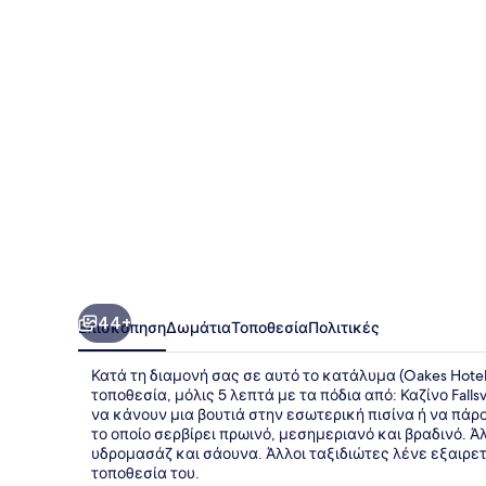
the
Falls
44+
Επισκόπηση
Δωμάτια
Τοποθεσία
Πολιτικές
Κατά τη διαμονή σας σε αυτό το κατάλυμα (Oakes Hotel 
τοποθεσία, μόλις 5 λεπτά με τα πόδια από: Καζίνο Fall
να κάνουν μια βουτιά στην εσωτερική πισίνα ή να πάρουν
το οποίο σερβίρει πρωινό, μεσημεριανό και βραδινό.
υδρομασάζ και σάουνα. Άλλοι ταξιδιώτες λένε εξαιρε
τοποθεσία του.