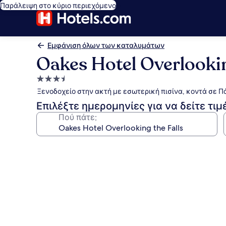
Παράλειψη στο κύριο περιεχόμενο
Εμφάνιση όλων των καταλυμάτων
Oakes Hotel Overlookin
Κατάλυμα
με
Ξενοδοχείο στην ακτή με εσωτερική πισίνα, κοντά σε Πά
3.5
Επιλέξτε ημερομηνίες για να δείτε τιμ
αστέρια
Πού πάτε;
Συλλογή
φωτογραφιών
για
Oakes
Hotel
Overlooking