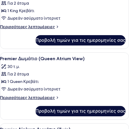
Για 2 άτομα
φωτογραφιών
για
1 King Κρεβάτι
Premier
Δωρεάν ασύρματο ίντερνετ
Δωμάτιο
Περισσότερες
Περισσότερες λεπτομέρειες
(King
λεπτομέρειες
Atrium
για
Προβολή τιμών για τις ημερομηνίες σας
Premier
View)
Δωμάτιο
(King
Προβολή
Ένα δωμάτιο ξενοδοχείου με ένα κρ
4
Atrium
Premier Δωμάτιο (Queen Atrium View)
όλων
View)
30 τ.μ.
των
Για 2 άτομα
φωτογραφιών
για
1 Queen Κρεβάτι
Premier
Δωρεάν ασύρματο ίντερνετ
Δωμάτιο
Περισσότερες
Περισσότερες λεπτομέρειες
(Queen
λεπτομέρειες
Atrium
για
Προβολή τιμών για τις ημερομηνίες σας
Premier
View)
Δωμάτιο
(Queen
Προβολή
Ένα δωμάτιο ξενοδοχείου με δύο κρ
5
Atrium