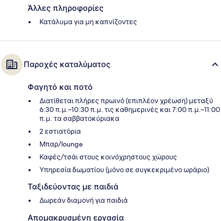
Άλλες πληροφορίες
Κατάλυμα για μη καπνίζοντες
Παροχές καταλύματος
Φαγητό και ποτό
Διατίθεται πλήρες πρωινό (επιπλέον χρέωση) μεταξύ
6:30 π.μ.–10:30 π.μ. τις καθημερινές και 7:00 π.μ.–11:00
π.μ. τα σαββατοκύριακα
2 εστιατόρια
Μπαρ/lounge
Καφές/τσάι στους κοινόχρηστους χώρους
Υπηρεσία δωματίου (μόνο σε συγκεκριμένο ωράριο)
Ταξιδεύοντας με παιδιά
Δωρεάν διαμονή για παιδιά
Απομακρυσμένη εργασία