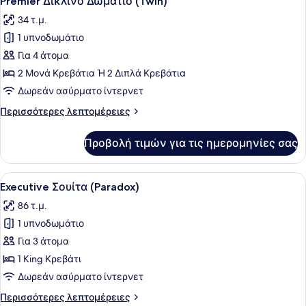
Premier Δίκλινο Δωμάτιο (Twin)
όλων
View)
34 τ.μ.
των
1 υπνοδωμάτιο
φωτογραφιών
για
Για 4 άτομα
Premier
2 Μονά Κρεβάτια Ή 2 Διπλά Κρεβάτια
Δίκλινο
Δωρεάν ασύρματο ίντερνετ
Δωμάτιο
Περισσότερες
Περισσότερες λεπτομέρειες
(Twin)
λεπτομέρειες
για
Προβολή τιμών για τις ημερομηνίες σας
Premier
Δίκλινο
Δωμάτιο
Προβολή
Ένα σύγχρονο δωμάτιο ξενοδοχείου
5
(Twin)
Executive Σουίτα (Paradox)
όλων
86 τ.μ.
των
1 υπνοδωμάτιο
φωτογραφιών
για
Για 3 άτομα
Executive
1 King Κρεβάτι
Σουίτα
Δωρεάν ασύρματο ίντερνετ
(Paradox)
Περισσότερες
Περισσότερες λεπτομέρειες