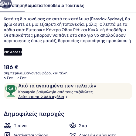
63+
Επισκόπηση
Δωμάτια
Τοποθεσία
Πολιτικές
Κατά τη διαμονή σας σε αυτό το κατάλυμα (Paradox Sydney), θα
βρίσκεστε σε μια εξαιρετική τοποθεσία, μόλις 10 λεπτά με τα
πόδια από: Εμπορικό Κέντρο Οδού Pitt και Κυκλική Αποβάθρα.
Οι επισκέπτες μπορούν να πάνε στο σπα για να απολαύσουν
περιποιήσεις όπως μασάζ, θεραπείες περιποίησης προσώπου ή
θεραπείες περιποίησης σώματος, ενώ αυτό το εστιατόριο
(Bentley Restaurant & Bar), ένα από τα 2 εστιατόρια που
VIP Access
λειτουργούν, σερβίρει βραδινό. Σε αυτό το ξενοδοχείο
(πολυτελείας) προσφέρονται επίσης παροχές όπως εσωτερική
Η
186 €
πισίνα, μπαρ/lounge, και health club. Για την πισίνα και το room
Πρόσοψη καταλύματος
τρέχουσα
service τα καταλύματα λαμβάνουν εξαιρετική βαθμολογία από
συμπεριλαμβάνονται φόροι και τέλη
τιμή
6 Σεπ - 7 Σεπ
τους ταξιδιώτες. Το κατάλυμα βρίσκεται σε πολύ κοντινή
είναι
απόσταση με τα πόδια από τα μέσα μαζικής μεταφοράς: το
Σχόλια
9,6
Από τα αγαπημένα των πελατών
186 €
σημείο επιβίβασης Σταθμός του Γουίνγιαρντ βρίσκεται σε
Κ
στα
Κορυφαία βαθμολογία από τους ταξιδιώτες
απόσταση 5 λεπτών και το σημείο επιβίβασης Σταθμός Martin
ο
Δείτε και τα 2.068 σχόλια
10,
Place βρίσκεται σε απόσταση 5 λεπτών.
ρ
Από
υ
τα
Δημοφιλείς παροχές
φ
αγαπημένα
α
των
ί
Πισίνα
Σπα
α
πελατών
Διατίθεται χώρος
Δωρεάν ασύρματο