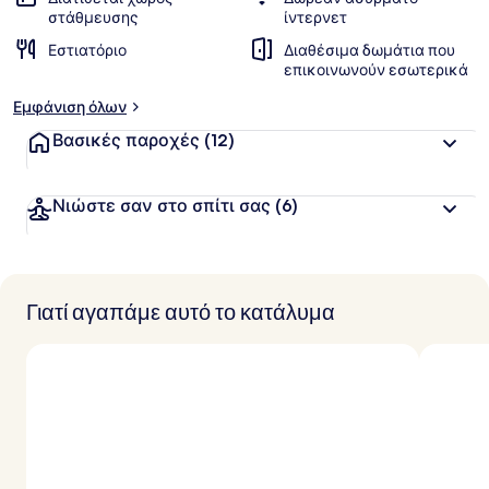
β
στάθμευσης
ίντερνετ
α
Εστιατόριο
Διαθέσιμα δωμάτια που
θ
επικοινωνούν εσωτερικά
μ
ο
Εμφάνιση όλων
λ
ο
Βασικές παροχές
(12)
γ
ί
α
Νιώστε σαν στο σπίτι σας
(6)
α
π
ό
Γιατί αγαπάμε αυτό το κατάλυμα
τ
ο
υ
ς
τ
α
ξ
ι
δ