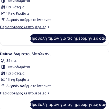
1 υπνοδωμάτιο
φωτογραφιών
για
Για 3 άτομα
Business
1 King Κρεβάτι
Δωμάτιο
Δωρεάν ασύρματο ίντερνετ
(Class)
Περισσότερες
Περισσότερες λεπτομέρειες
λεπτομέρειες
για
Προβολή τιμών για τις ημερομηνίες σας
Business
Δωμάτιο
(Class)
Προβολή
Ένα δωμάτιο ξενοδοχείου με ένα με
5
Deluxe Δωμάτιο, Μπαλκόνι
όλων
34 τ.μ.
των
1 υπνοδωμάτιο
φωτογραφιών
για
Για 3 άτομα
Deluxe
1 King Κρεβάτι
Δωμάτιο,
Δωρεάν ασύρματο ίντερνετ
Μπαλκόνι
Περισσότερες
Περισσότερες λεπτομέρειες
λεπτομέρειες
για
Προβολή τιμών για τις ημερομηνίες σας
Deluxe