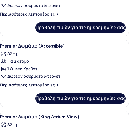
(Paradox
Δωρεάν ασύρματο ίντερνετ
Studio
Περισσότερες
Περισσότερες λεπτομέρειες
Spa)
λεπτομέρειες
για
Προβολή τιμών για τις ημερομηνίες σας
Σουίτα
(Paradox
Studio
Προβολή
Ένα δωμάτιο ξενοδοχείου με ένα κρ
4
Spa)
Premier Δωμάτιο (Accessible)
όλων
32 τ.μ.
των
Για 2 άτομα
φωτογραφιών
για
1 Queen Κρεβάτι
Premier
Δωρεάν ασύρματο ίντερνετ
Δωμάτιο
Περισσότερες
Περισσότερες λεπτομέρειες
(Accessible)
λεπτομέρειες
για
Προβολή τιμών για τις ημερομηνίες σας
Premier
Δωμάτιο
(Accessible)
Προβολή
Ένα δωμάτιο ξενοδοχείου με ένα με
4
Premier Δωμάτιο (King Atrium View)
όλων
32 τ.μ.
των