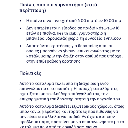
Πισίνα, σπα και γυμναστήριο (κατά
περίπτωση)
Η πισίνα είναι ανοιχτή από 6:00 π.μ. έως 10:00 π.μ.
Δεν επιτρέπεται η είσοδος σε παιδιά κάτω των 18
ετών σε πισίνα, health club, γυμναστήριο ή
μπανιέρα υδρομασάζ χωρίς τη συνοδεία ενηλίκου
Απαιτούνται κρατήσεις για θεραπείες σπα, οι
οποίες μπορούν να γίνουν, επικοινωνώντας με το
κατάλυμα πριν την άφιξη στον αριθμό που υπάρχει
στην επιβεβαίωση κράτησης
Πολιτικές
Αυτό το κατάλυμα τελεί υπό τη διαχείριση ενός
επαγγελματία οικοδεσπότη. Η παροχή καταλύματος
σχετίζεται με το ελεύθερο επάγγελμά του, την
επιχειρηματική του δραστηριότητα ή την εργασία του.
Αυτό το κατάλυμα διαθέτει εξωτερικούς χώρους, όπως
μπαλκόνια, βεράντες και ταράτσες που πιθανώς να
μην είναι κατάλληλοι για παιδιά. Αν έχετε κάποιον
προβληματισμό, προτείνουμε να επικοινωνήσετε με το
κατάλυμα πριν από την άφιξή σας, για να