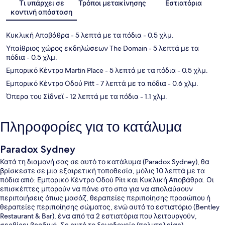
Τι υπάρχει σε
Τρόποι μετακίνησης
Εστιατόρια
κοντινή απόσταση
Κυκλική Αποβάθρα
- 5 λεπτά με τα πόδια
- 0.5 χλμ.
Υπαίθριος χώρος εκδηλώσεων The Domain
- 5 λεπτά με τα
πόδια
- 0.5 χλμ.
Εμπορικό Κέντρο Martin Place
- 5 λεπτά με τα πόδια
- 0.5 χλμ.
Εμπορικό Κέντρο Οδού Pitt
- 7 λεπτά με τα πόδια
- 0.6 χλμ.
Όπερα του Σίδνεϊ
- 12 λεπτά με τα πόδια
- 1.1 χλμ.
Πληροφορίες για το κατάλυμα
Paradox Sydney
Κατά τη διαμονή σας σε αυτό το κατάλυμα (Paradox Sydney), θα
βρίσκεστε σε μια εξαιρετική τοποθεσία, μόλις 10 λεπτά με τα
πόδια από: Εμπορικό Κέντρο Οδού Pitt και Κυκλική Αποβάθρα. Οι
επισκέπτες μπορούν να πάνε στο σπα για να απολαύσουν
περιποιήσεις όπως μασάζ, θεραπείες περιποίησης προσώπου ή
θεραπείες περιποίησης σώματος, ενώ αυτό το εστιατόριο (Bentley
Restaurant & Bar), ένα από τα 2 εστιατόρια που λειτουργούν,
σερβίρει βραδινό. Σε αυτό το ξενοδοχείο (πολυτελείας)