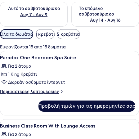
Έλεγχος διαθεσιμότητας για αυτό το σαββατοκύριακο Αυγ 7
Έλεγχος διαθεσιμότητας για
Αυτό το σαββατοκύριακο
Το επόμενο
σαββατοκύριακο
Αυγ 7 - Αυγ 9
Αυγ 14 - Αυγ 16
Διαθέσιμα
Όλα τα δωμάτια
1 κρεβάτι
2 κρεβάτια
φίλτρα
για
Εμφανίζονται 15 από 15 δωμάτια
τα
Προβολή
Κλινοσκεπάσματα υψηλής ποιότητα
5
Paradox One Bedroom Spa Suite
δωμάτια
όλων
Για 2 άτομα
των
1 King Κρεβάτι
φωτογραφιών
για
Δωρεάν ασύρματο ίντερνετ
Paradox
Περισσότερες
Περισσότερες λεπτομέρειες
One
λεπτομέρειες
για
Bedroom
Προβολή τιμών για τις ημερομηνίες σας
Paradox
Spa
One
Suite
Bedroom
Προβολή
Κλινοσκεπάσματα υψηλής ποιότητα
5
Spa
Business Class Room With Lounge Access
όλων
Suite
Για 2 άτομα
των