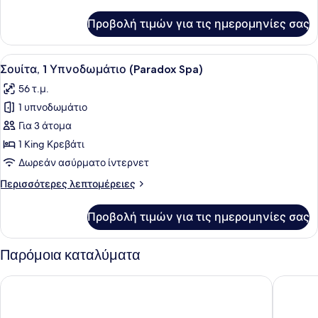
λεπτομέρειες
για
Προβολή τιμών για τις ημερομηνίες σας
Executive
Σουίτα
(Paradox)
Προβολή
Ένα δωμάτιο ξενοδοχείου με ένα με
5
Σουίτα, 1 Υπνοδωμάτιο (Paradox Spa)
όλων
56 τ.μ.
των
1 υπνοδωμάτιο
φωτογραφιών
για
Για 3 άτομα
Σουίτα,
1 King Κρεβάτι
1
Δωρεάν ασύρματο ίντερνετ
Υπνοδωμάτιο
Περισσότερες
Περισσότερες λεπτομέρειες
(Paradox
λεπτομέρειες
Spa)
για
Προβολή τιμών για τις ημερομηνίες σας
Σουίτα,
1
Υπνοδωμάτιο
Παρόμοια καταλύματα
(Paradox
Spa)
The Fullerton Hotel Sydney
Rydges A