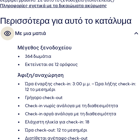
προσφέρονται επίσης παροχές όπως εσωτερική πισίνα,
Πληροφορίες σχετικά με τα δικαιώματα ακύρωσης
μπαρ/lounge, και health club. Για την πισίνα και το room service τα
καταλύματα λαμβάνουν εξαιρετική βαθμολογία από τους
Περισσότερα για αυτό το κατάλυμα
ταξιδιώτες. Το κατάλυμα βρίσκεται σε πολύ κοντινή απόσταση με
τα πόδια από τα μέσα μαζικής μεταφοράς: το σημείο επιβίβασης
Με μια ματιά
Σταθμός του Γουίνγιαρντ βρίσκεται σε απόσταση 5 λεπτών και το
σημείο επιβίβασης Σταθμός Martin Place βρίσκεται σε απόσταση 5
λεπτών.
Μέγεθος ξενοδοχείου
364 δωμάτια
Εκτείνεται σε 12 ορόφους
Άφιξη/αναχώρηση
Ώρα έναρξης check-in: 3:00 μ.μ. – Ώρα λήξης check-in:
12 το μεσημέρι
Γρήγορο check-out
Check-in νωρίς ανάλογα με τη διαθεσιμότητα
Check-in αργά ανάλογα με τη διαθεσιμότητα
Ελάχιστη ηλικία για check-in: 18
Ώρα check-out: 12 το μεσημέρι
Διατίθεται ανέπαφο check-out