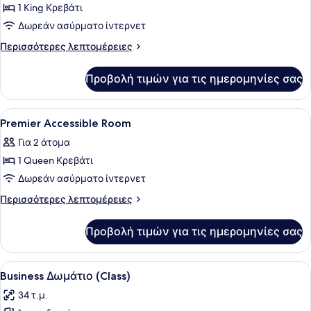
1 King Κρεβάτι
φωτογραφιών
για
Δωρεάν ασύρματο ίντερνετ
Business
Περισσότερες
Περισσότερες λεπτομέρειες
Class
λεπτομέρειες
για
Room
Προβολή τιμών για τις ημερομηνίες σας
Business
With
Class
Lounge
Room
Προβολή
Κλινοσκεπάσματα υψηλής ποιότητα
5
Access
With
Premier Accessible Room
όλων
Lounge
Για 2 άτομα
Access
των
1 Queen Κρεβάτι
φωτογραφιών
για
Δωρεάν ασύρματο ίντερνετ
Premier
Περισσότερες
Περισσότερες λεπτομέρειες
Accessible
λεπτομέρειες
για
Room
Προβολή τιμών για τις ημερομηνίες σας
Premier
Accessible
Room
Προβολή
Ένα δωμάτιο ξενοδοχείου με ένα με
5
Business Δωμάτιο (Class)
όλων
34 τ.μ.
των