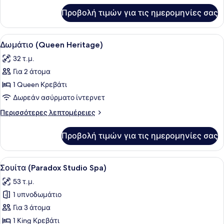
για
Προβολή τιμών για τις ημερομηνίες σας
Δωμάτιο
(King)
Προβολή
Ένα σύγχρονο δωμάτιο ξενοδοχείου 
4
Δωμάτιο (Queen Heritage)
όλων
32 τ.μ.
των
Για 2 άτομα
φωτογραφιών
για
1 Queen Κρεβάτι
Δωμάτιο
Δωρεάν ασύρματο ίντερνετ
(Queen
Περισσότερες
Περισσότερες λεπτομέρειες
Heritage)
λεπτομέρειες
για
Προβολή τιμών για τις ημερομηνίες σας
Δωμάτιο
(Queen
Heritage)
Προβολή
Ένα δωμάτιο ξενοδοχείου με ένα με
5
Σουίτα (Paradox Studio Spa)
όλων
53 τ.μ.
των
1 υπνοδωμάτιο
φωτογραφιών
για
Για 3 άτομα
Σουίτα
1 King Κρεβάτι