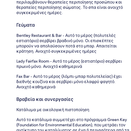
περιλαμβάνουν θεραπείες περιποίησης προσώπου και
θεραπείες περιποίησης σώματος. Το σπα είναι ανοιχτό
συγκεκριμένες ημέρες.
Γεύματα
Bentley Restaurant & Bar - Αυτό το μέρος (πολυτελές
εστιατόριο) σερβίρει βραδινό μόνο. Οι επισκέπτες
μπορούν να απολαύσουν ποτά στο μπαρ. Απαιτείται
κράτηση. Ανοιχτό συγκεκριμένες ημέρες
Lady Fairfax Room - Αυτό το μέρος (εστιατόριο) σερβίρει
πρωινό μόνο. Ανοιχτό καθημερινά
Fax Bar - Αυτό το μέρος (λόμπι-μπαρ πολυτελείας) έχει
διεθνής κουζίνα και σερβίρει μόνο ελαφρύ φαγητό.
Ανοιχτό καθημερινά
Βραβεία και συνεργασίες
Κατάλυμα με οικολογική πιστοποίηση
Αυτό το κατάλυμα συμμετέχει στο πρόγραμμα Green Key
(Foundation for Environmental Education), που μετράει τον
αντίκτυπο του καταλύματος σε ένα ή περισσότερα από τα