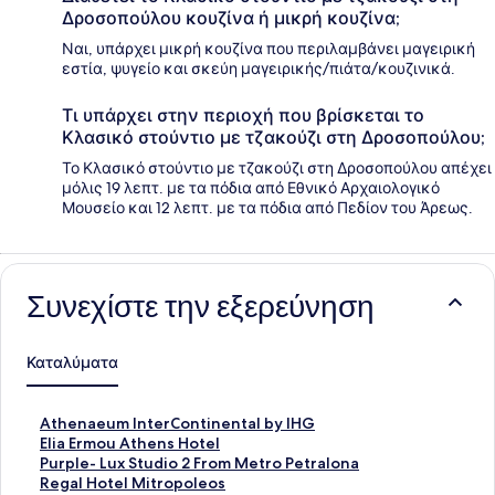
Δροσοπούλου κουζίνα ή μικρή κουζίνα;
Ναι, υπάρχει μικρή κουζίνα που περιλαμβάνει μαγειρική
εστία, ψυγείο και σκεύη μαγειρικής/πιάτα/κουζινικά.
Τι υπάρχει στην περιοχή που βρίσκεται το
Κλασικό στούντιο με τζακούζι στη Δροσοπούλου;
Το Κλασικό στούντιο με τζακούζι στη Δροσοπούλου απέχει
μόλις 19 λεπτ. με τα πόδια από Εθνικό Αρχαιολογικό
Μουσείο και 12 λεπτ. με τα πόδια από Πεδίον του Άρεως.
Συνεχίστε την εξερεύνηση
Καταλύματα
Σ
Athenaeum InterContinental by IHG
τ
Σ
Elia Ermou Athens Hotel
ά
τ
Σ
Purple- Lux Studio 2 From Metro Petralona
ν
ά
τ
Σ
Regal Hotel Mitropoleos