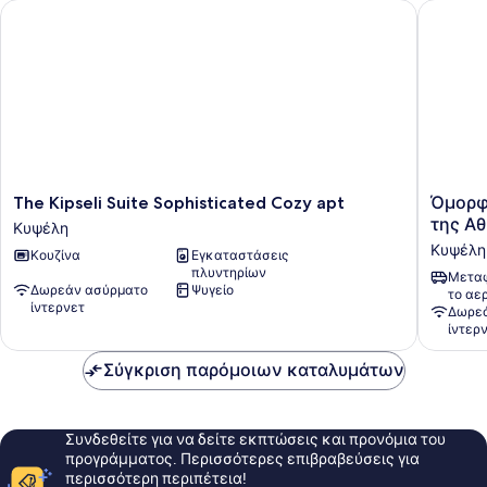
The Kipseli Suite Sophisticated Cozy apt
Όμορφο,
The
Όμορφο
The Kipseli Suite Sophisticated Cozy apt
Όμορφ
Kipseli
χαριτω
της Α
Κυψέλη
Suite
διαμέρ
Κυψέλη
Κουζίνα
Εγκαταστάσεις
Sophisticated
στο
πλυντηρίων
Cozy
κέντρο
Μεταφ
Δωρεάν ασύρματο
Ψυγείο
το αε
apt
της
ίντερνετ
Δωρεά
Κυψέλη
Αθήνας
ίντερ
Κυψέλη
Σύγκριση παρόμοιων καταλυμάτων
Συνδεθείτε για να δείτε εκπτώσεις και προνόμια του
προγράμματος. Περισσότερες επιβραβεύσεις για
περισσότερη περιπέτεια!