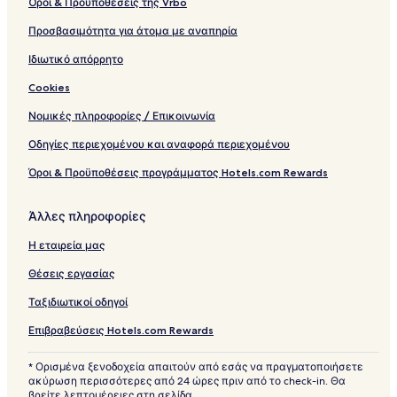
Όροι & Προϋποθέσεις της Vrbo
Προσβασιμότητα για άτομα με αναπηρία
Ιδιωτικό απόρρητο
Cookies
Νομικές πληροφορίες / Επικοινωνία
Οδηγίες περιεχομένου και αναφορά περιεχομένου
Όροι & Προϋποθέσεις προγράμματος Hotels.com Rewards
Άλλες πληροφορίες
Η εταιρεία μας
Θέσεις εργασίας
Ταξιδιωτικοί οδηγοί
Επιβραβεύσεις Hotels.com Rewards
* Ορισμένα ξενοδοχεία απαιτούν από εσάς να πραγματοποιήσετε
ακύρωση περισσότερες από 24 ώρες πριν από το check-in. Θα
βρείτε λεπτομέρειες στη σελίδα.