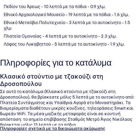
Πεδίον του Άρεως
- 10 λεπτά με τα πόδια
- 0.9 χλμ.
Εθνικό Αρχαιολογικό Μουσείο
- 19 λεπτά με τα πόδια
- 1.6 χλμ.
Εθνικό Μετσόβιο Πολυτεχνείο
- 3 λεπτά με το αυτοκίνητο
- 1.5
χλμ.
Πλατεία Ομονοίας
- 4 λεπτά με το αυτοκίνητο
- 2.3 χλμ.
Λόφος του Λυκαβηττού
- 5 λεπτά με το αυτοκίνητο
- 1.9 χλμ.
Πληροφορίες για το κατάλυμα
Κλασικό στούντιο με τζακούζι στη
Δροσοπούλου
Σε αυτό το κατάλυμα (Κλασικό στούντιο με τζακούζι στη
Δροσοπούλου), θα βρίσκεστε μόλις 5 λεπτά με το αυτοκίνητο από:
Πλατεία Συντάγματος και Υπαίθρια Αγορά στο Μοναστηράκι. Τα
διαμερίσματα διαθέτουν μικρές κουζίνες, τηλεοράσεις Smart και
δωρεάν WiFi. Τα μέσα μαζικής μεταφοράς είναι σε κοντινή
απόσταση: το σημείο επιβίβασης Σταθμός Μετρό Άγιος Νικόλαος
βρίσκεται μόλις 13 λεπτά με τα πόδια.
Πληροφορίες σχετικά με τα δικαιώματα ακύρωσης