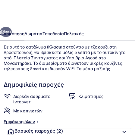
με
τζακούζι
στη
οηγούμενο
Επόμενο
Δροσοπούλου
85+
Επισκόπηση
Δωμάτια
Τοποθεσία
Πολιτικές
Σε αυτό το κατάλυμα (Κλασικό στούντιο με τζακούζι στη
Δροσοπούλου), θα βρίσκεστε μόλις 5 λεπτά με το αυτοκίνητο
από: Πλατεία Συντάγματος και Υπαίθρια Αγορά στο
Μοναστηράκι. Τα διαμερίσματα διαθέτουν μικρές κουζίνες,
τηλεοράσεις Smart και δωρεάν WiFi. Τα μέσα μαζικής
μεταφοράς είναι σε κοντινή απόσταση: το σημείο επιβίβασης
Σταθμός Μετρό Άγιος Νικόλαος βρίσκεται μόλις 13 λεπτά με τα
Δημοφιλείς παροχές
πόδια.
Δωρεάν ασύρματο
Κλιματισμός
Εξωτερική μπανιέρα σπα
ίντερνετ
Μη καπνιστών
Εμφάνιση όλων
Βασικές παροχές
(2)