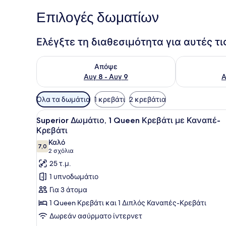
Επιλογές δωματίων
Ελέγξτε τη διαθεσιμότητα για αυτές τ
Έλεγχος διαθεσιμότητας για απόψε Αυγ 8 - Αυγ 9
Έλεγχος διαθ
Απόψε
Αυγ 8 - Αυγ 9
Α
Διαθέσιμα
Όλα τα δωμάτια
1 κρεβάτι
2 κρεβάτια
φίλτρα
Προβολή
Ένα σύγχρονο δωμάτιο ξενοδ
για
10
Superior Δωμάτιο, 1 Queen Κρεβάτι με Καναπέ-
όλων
τα
Κρεβάτι
των
δωμάτια
Καλό
7,0
φωτογραφιών
7,0 στα 10
(2
2 σχόλια
για
σχόλια)
25 τ.μ.
Superior
1 υπνοδωμάτιο
Δωμάτιο,
Για 3 άτομα
1
1 Queen Κρεβάτι και 1 Διπλός Καναπές-Κρεβάτι
Queen
Δωρεάν ασύρματο ίντερνετ
Κρεβάτι