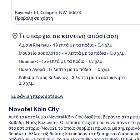
Bayenstr. 51, Cologne, NW, 50678
Προβολή σε χάρτη
Τι υπάρχει σε κοντινή απόσταση
Λιμάνι Rheinau
- 4 λεπτά με τα πόδια
- 0.4 χλμ.
Μουσείο σοκολάτας
- 9 λεπτά με τα πόδια
- 0.8 χλμ.
Χάρ
Heumarkt
- 15 λεπτά με τα πόδια
- 1.3 χλμ.
Παλιά Αγορά
- 17 λεπτά με τα πόδια
- 1.5 χλμ.
Καθεδρ. Ναός Κολωνίας
- 3 λεπτά με το αυτοκίνητο
-
2.3 χλμ.
Εμφάνιση περισσότερων
Novotel Köln City
Αυτό το κατάλυμα (Novotel Köln City) διαθέτει βεράντα στο ρετι
Καθεδρ. Ναός Κολωνίας. Οι επισκέπτες μπορούν να πάνε στο γ
στο εστιατόριο (Novo2), το οποίο σερβίρει πρωινό, μεσημεριαν
βεράντα. Άλλοι ταξιδιώτες λατρεύουν το εξυπηρετικό προσωπι
απόσταση με τα πόδια: το σημείο επιβίβασης Σταθμός U-Bahn Se