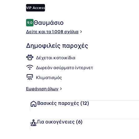
VIP Access
Σάουνα
Σχόλια
Θαυμάσιο
9,0
9,0 στα 10
Δείτε και τα 1.008 σχόλια
Δημοφιλείς παροχές
Δέχεται κατοικίδια
Δωρεάν ασύρματο ίντερνετ
Κλιματισμός
Εμφάνιση όλων
Βασικές παροχές
(12)
Για οικογένειες
(6)