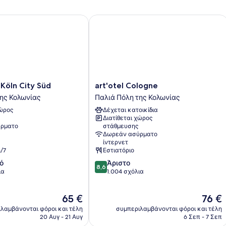
öln City Süd
art'otel Cologne
art'otel
 Köln City Süd
art'otel Cologne
Cologne
της Κολωνίας
Παλιά Πόλη της Κολωνίας
Παλιά
χώρος
Δέχεται κατοικίδια
Πόλη
Διατίθεται χώρος
της
ρματο
στάθμευσης
Κολωνίας
Δωρεάν ασύρματο
ίντερνετ
/7
Εστιατόριο
8.6
ό
Άριστο
8,6
στα
ια
1.004 σχόλια
10,
Άριστο,
Η
Η
65 €
76 €
1.004
τιμή
τιμή
σχόλια
λαμβάνονται φόροι και τέλη
συμπεριλαμβάνονται φόροι και τέλη
είναι
είναι
20 Αυγ - 21 Αυγ
6 Σεπ - 7 Σεπ
65 €
76 €