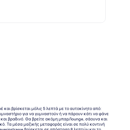
της
ρέ και βρίσκεται μόλις 5 λεπτά με το αυτοκίνητο από:
υμναστήριο για να γυμναστούν ή να πάρουν κάτι να φάνε
ό και βραδινό. Θα βρείτε ακόμη μπαρ/lounge, σάουνα και
κό. Τα μέσα μαζικής μεταφοράς είναι σε πολύ κοντινή
verinstrasse βρίσκεται σε απόσταση 8 λεπτών και το