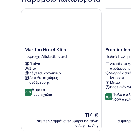
Κρεβάτι
με
Maritim Hotel Köln
Premier Inn K
Καναπέ-
Κρεβάτι
Maritim
Premier
Maritim Hotel Köln
Premier Inn
Hotel
Inn
Περιοχή Altstadt-Nord
Παλιά Πόλη 
Köln
Köln
Πισίνα
Διατίθεται 
Περιοχή
City
Σπα
στάθμευσης
Altstadt-
Süd
Δέχεται κατοικίδια
Δωρεάν ασύ
Nord
Παλιά
Διατίθεται χώρος
ίντερνετ
Πόλη
στάθμευσης
Μπαρ
της
Ρεσεψιόν 24
8.8
Άριστο
Κολωνίας
8,8
8.4
Πολύ καλ
στα
1.222 σχόλια
8,4
στα
1.009 σχόλ
10,
10,
Άριστο,
Πολύ
1.222
Η
114 €
καλό,
σχόλια
τιμή
1.009
συμπεριλαμβάνονται φόροι και τέλη
συμπερι
είναι
σχόλια
9 Αυγ - 10 Αυγ
114 €