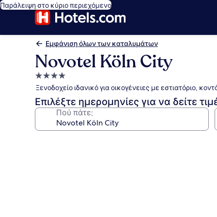
Παράλειψη στο κύριο περιεχόμενο
Εμφάνιση όλων των καταλυμάτων
Novotel Köln City
Κατάλυμα
με
Ξενοδοχείο ιδανικό για οικογένειες με εστιατόριο, κον
4.0
Επιλέξτε ημερομηνίες για να δείτε τιμ
αστέρια
Πού πάτε;
Συλλογή
φωτογραφιών
για
Novotel
Köln
City