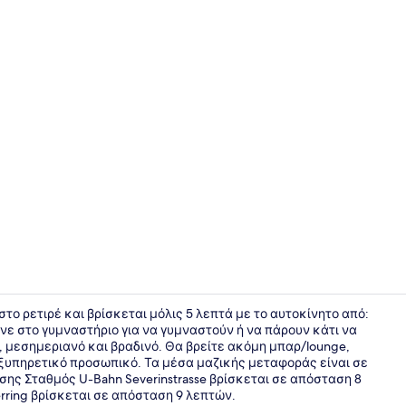
Property vi
 στο ρετιρέ και βρίσκεται μόλις 5 λεπτά με το αυτοκίνητο από:
νε στο γυμναστήριο για να γυμναστούν ή να πάρουν κάτι να
ό, μεσημεριανό και βραδινό. Θα βρείτε ακόμη μπαρ/lounge,
Εξωτερικοί
εξυπηρετικό προσωπικό. Τα μέσα μαζικής μεταφοράς είναι σε
σης Σταθμός U-Bahn Severinstrasse βρίσκεται σε απόσταση 8
rring βρίσκεται σε απόσταση 9 λεπτών.