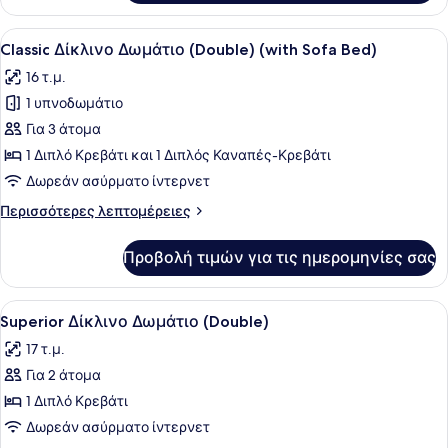
Δίκλινο
+
Δωμάτιο
Προβολή
Ένα δωμάτιο ξενοδοχείου με δύο κρ
1
5
(Double)
Classic Δίκλινο Δωμάτιο (Double) (with Sofa Bed)
όλων
Child)
(2
16 τ.μ.
Adults
των
+
1 υπνοδωμάτιο
φωτογραφιών
1
για
Για 3 άτομα
Child)
Classic
1 Διπλό Κρεβάτι και 1 Διπλός Καναπές-Κρεβάτι
Δίκλινο
Δωρεάν ασύρματο ίντερνετ
Δωμάτιο
Περισσότερες
Περισσότερες λεπτομέρειες
(Double)
λεπτομέρειες
(with
για
Προβολή τιμών για τις ημερομηνίες σας
Classic
Sofa
Δίκλινο
Bed)
Δωμάτιο
Προβολή
Ένα δωμάτιο ξενοδοχείου με ένα κρ
5
(Double)
Superior Δίκλινο Δωμάτιο (Double)
όλων
(with
17 τ.μ.
Sofa
των
Bed)
Για 2 άτομα
φωτογραφιών
για
1 Διπλό Κρεβάτι
Superior
Δωρεάν ασύρματο ίντερνετ