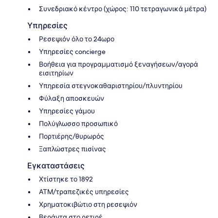
Συνεδριακό κέντρο (χώρος: 110 τετραγωνικά μέτρα)
Υπηρεσίες
Ρεσεψιόν όλο το 24ωρο
Υπηρεσίες concierge
Βοήθεια για προγραμματισμό ξεναγήσεων/αγορά
εισιτηρίων
Υπηρεσία στεγνοκαθαριστηρίου/πλυντηρίου
Φύλαξη αποσκευών
Υπηρεσίες γάμου
Πολύγλωσσο προσωπικό
Πορτιέρης/θυρωρός
Ξαπλώστρες πισίνας
Εγκαταστάσεις
Χτίστηκε το 1892
ΑΤΜ/τραπεζικές υπηρεσίες
Χρηματοκιβώτιο στη ρεσεψιόν
Βεράντα στο ρετιρέ