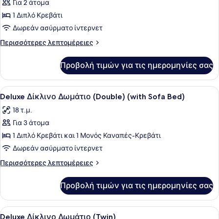
Για 2 άτομα
φωτογραφιών
για
1 Διπλό Κρεβάτι
Deluxe
Δωρεάν ασύρματο ίντερνετ
Δίκλινο
Περισσότερες
Περισσότερες λεπτομέρειες
Δωμάτιο
λεπτομέρειες
(Double)
για
Προβολή τιμών για τις ημερομηνίες σας
Deluxe
Δίκλινο
Δωμάτιο
Προβολή
Ένα δωμάτιο ξενοδοχείου με ένα κρ
5
(Double)
Deluxe Δίκλινο Δωμάτιο (Double) (with Sofa Bed)
όλων
18 τ.μ.
των
Για 3 άτομα
φωτογραφιών
για
1 Διπλό Κρεβάτι και 1 Μονός Καναπές-Κρεβάτι
Deluxe
Δωρεάν ασύρματο ίντερνετ
Δίκλινο
Περισσότερες
Περισσότερες λεπτομέρειες
Δωμάτιο
λεπτομέρειες
(Double)
για
Προβολή τιμών για τις ημερομηνίες σας
Deluxe
(with
Δίκλινο
Sofa
Δωμάτιο
Προβολή
Ένα δωμάτιο ξενοδοχείου με ένα κρ
Bed)
6
(Double)
Deluxe Δίκλινο Δωμάτιο (Twin)