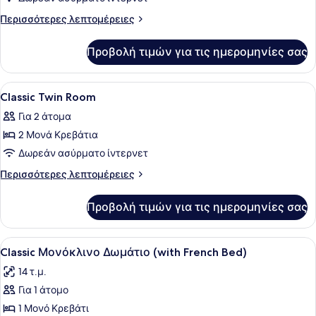
Superior
Περισσότερες
Περισσότερες λεπτομέρειες
Twin
λεπτομέρειες
για
Room
Προβολή τιμών για τις ημερομηνίες σας
Superior
Twin
Room
Προβολή
Ένα δωμάτιο ξενοδοχείου με ένα με
4
Classic Twin Room
όλων
Για 2 άτομα
των
2 Μονά Κρεβάτια
φωτογραφιών
για
Δωρεάν ασύρματο ίντερνετ
Classic
Περισσότερες
Περισσότερες λεπτομέρειες
Twin
λεπτομέρειες
για
Room
Προβολή τιμών για τις ημερομηνίες σας
Classic
Twin
Room
Προβολή
Ένα δωμάτιο ξενοδοχείου με ένα κρ
9
Classic Μονόκλινο Δωμάτιο (with French Bed)
όλων
14 τ.μ.
των
Για 1 άτομο
φωτογραφιών
για
1 Μονό Κρεβάτι