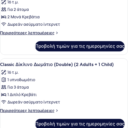
16 τ.μ.
των
Για 2 άτομα
φωτογραφιών
για
2 Μονά Κρεβάτια
Classic
Δωρεάν ασύρματο ίντερνετ
Δίκλινο
Περισσότερες
Περισσότερες λεπτομέρειες
Δωμάτιο
λεπτομέρειες
(Twin)
για
Προβολή τιμών για τις ημερομηνίες σας
Classic
Δίκλινο
Δωμάτιο
Προβολή
Ένα δωμάτιο ξενοδοχείου με ένα μ
5
(Twin)
Classic Δίκλινο Δωμάτιο (Double) (2 Adults + 1 Child)
όλων
16 τ.μ.
των
1 υπνοδωμάτιο
φωτογραφιών
για
Για 3 άτομα
Classic
1 Διπλό Κρεβάτι
Δίκλινο
Δωρεάν ασύρματο ίντερνετ
Δωμάτιο
Περισσότερες
Περισσότερες λεπτομέρειες
(Double)
λεπτομέρειες
(2
για
Προβολή τιμών για τις ημερομηνίες σας
Classic
Adults