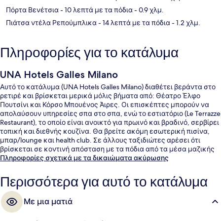
Πόρτα Βενέτσια
- 10 λεπτά με τα πόδια
- 0.9 χλμ.
Πιάτσα ντέλα Ρεπούμπλικα
- 14 λεπτά με τα πόδια
- 1.2 χλμ.
Πληροφορίες για το κατάλυμα
UNA Hotels Galles Milano
Αυτό το κατάλυμα (UNA Hotels Galles Milano) διαθέτει βεράντα στο
ρετιρέ και βρίσκεται μερικά μόλις βήματα από: Θέατρο Έλφο
Πουτσίνι και Κόρσο Μπουένος Άιρες. Οι επισκέπτες μπορούν να
απολαύσουν υπηρεσίες σπα στο σπα, ενώ το εστιατόριο (Le Terrazze
Restaurant), το οποίο είναι ανοικτό για πρωινό και βραδινό, σερβίρει
τοπική και διεθνής κουζίνα. Θα βρείτε ακόμη εσωτερική πισίνα,
μπαρ/lounge και health club. Σε άλλους ταξιδιώτες αρέσει ότι
βρίσκεται σε κοντινή απόσταση με τα πόδια από τα μέσα μαζικής
μεταφοράς: το σημείο επιβίβασης Σταθμός Μετρό Lima είναι μερικά
Πληροφορίες σχετικά με τα δικαιώματα ακύρωσης
μόλις βήματα μακριά και το σημείο επιβίβασης Στάση Τραμ Via
Vitruvio απέχει 6 λεπτά.
Περισσότερα για αυτό το κατάλυμα
Με μια ματιά