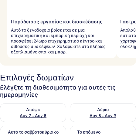
Παράδεισος εργασίας και διασκέδασης
Γαστρ
Αυτό το ξενοδοχείο βρίσκεται σε μια
Απολαύσ
επιχειρηματική και εμπορική περιοχή και
εστιατό
προσφέρει 24ωρο επιχειρηματικό κέντρο και
χορτοφα
αίθουσες συσκέψεων. Χαλαρώστε στο πλήρως
ολοκληρ
εξοπλισμένο σπα και μπαρ.
Επιλογές δωματίων
Ελέγξτε τη διαθεσιμότητα για αυτές τις
ημερομηνίες
Έλεγχος διαθεσιμότητας για απόψε Αυγ 7 - Αυγ 8
Έλεγχος διαθεσιμότητας για 
Απόψε
Αύριο
Αυγ 7 - Αυγ 8
Αυγ 8 - Αυγ 9
Έλεγχος διαθεσιμότητας για αυτό το σαββατοκύριακο Αυγ 7
Έλεγχος διαθεσιμότητας για
Αυτό το σαββατοκύριακο
Το επόμενο