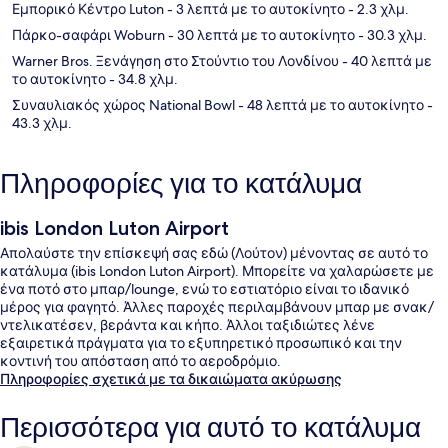
Εμπορικό Κέντρο Luton
- 3 λεπτά με το αυτοκίνητο
- 2.3 χλμ.
Πάρκο-σαφάρι Woburn
- 30 λεπτά με το αυτοκίνητο
- 30.3 χλμ.
Warner Bros. Ξενάγηση στο Στούντιο του Λονδίνου
- 40 λεπτά με
το αυτοκίνητο
- 34.8 χλμ.
Συναυλιακός χώρος National Bowl
- 48 λεπτά με το αυτοκίνητο
-
43.3 χλμ.
Πληροφορίες για το κατάλυμα
ibis London Luton Airport
Απολαύστε την επίσκεψή σας εδώ (Λούτον) μένοντας σε αυτό το
κατάλυμα (ibis London Luton Airport). Μπορείτε να χαλαρώσετε με
ένα ποτό στο μπαρ/lounge, ενώ το εστιατόριο είναι το ιδανικό
μέρος για φαγητό. Άλλες παροχές περιλαμβάνουν μπαρ με σνακ/
ντελικατέσεν, βεράντα και κήπο. Άλλοι ταξιδιώτες λένε
εξαιρετικά πράγματα για το εξυπηρετικό προσωπικό και την
κοντινή του απόσταση από το αεροδρόμιο.
Πληροφορίες σχετικά με τα δικαιώματα ακύρωσης
Περισσότερα για αυτό το κατάλυμα