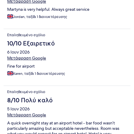
Μετάφραση Google
Martyna is very helpful. Always great service
Jordan, ταξίδι 1 διανυκτέρευσης
Επαληθευμένο σχόλιο
10/10 Εξαιρετικό
6 Ιουν 2026
Μετάφραση Google
Fine for airport
Karen, ταξίδι 1 διανυκτέρευσης
Επαληθευμένο σχόλιο
8/10 Πολύ καλό
5 Ιουν 2026
Μετάφραση Google
A quick overnight stay at an airport hotel - bar food wasn’t
particularly amazing but acceptable nevertheless. Room was
what you would expect for an airport hotel. Hotel is very