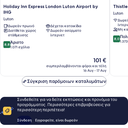
Holiday
Thistle
Holiday Inn Express London Luton Airport by
Thistl
Inn
Express
IHG
Luton
Express
London
Luton
Δωρεά
London
Luton
ίντερ
Luton
Δωρεάν πρωινό
Δέχεται κατοικίδια
Luton
Μη κα
Διατίθεται χώρος
Δωρεάν ασύρματο
Airport
στάθμευσης
ίντερνετ
8.0
by
Πολ
8,0
στα
IHG
1.37
8.8
Άριστο
8,8
10,
Luton
στα
1.071 σχόλια
Πολύ
10,
καλό,
Άριστο,
Η
101 €
1.373
1.071
τιμή
συμπεριλαμβάνονται φόροι και τέλη
σχόλια
σχόλια
είναι
16 Αυγ - 17 Αυγ
101 €
Σύγκριση παρόμοιων καταλυμάτων
Συνδεθείτε για να δείτε εκπτώσεις και προνόμια του
προγράμματος. Περισσότερες επιβραβεύσεις για
περισσότερη περιπέτεια!
Σύνδεση
Εγγραφείτε, είναι δωρεάν