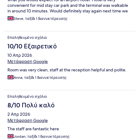
convenient for mid stay car park and the terminal was walkable
in around 10 minutes. Would definitely stay again next time we
have an early flight from Luton.
Steve, ταξίδι 1 διανυκτέρευσης
Επαληθευμένο σχόλιο
10/10 Εξαιρετικό
10 Απρ 2026
Μετάφραση Google
Room was very clean, staff at the reception helpful and polite.
Anna, ταξίδι 1 διανυκτέρευσης
Επαληθευμένο σχόλιο
8/10 Πολύ καλό
2 Απρ 2026
Μετάφραση Google
The staff are fantastic here
Jordan, ταξίδι 1 διανυκτέρευσης