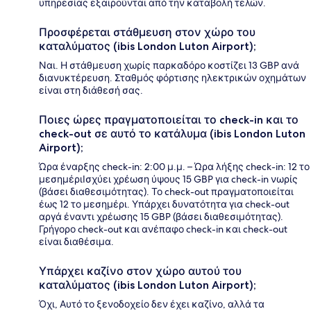
υπηρεσίας εξαιρούνται από την καταβολή τελών.
Προσφέρεται στάθμευση στον χώρο του
καταλύματος (ibis London Luton Airport);
Ναι. Η στάθμευση χωρίς παρκαδόρο κοστίζει 13 GBP ανά
διανυκτέρευση. Σταθμός φόρτισης ηλεκτρικών οχημάτων
είναι στη διάθεσή σας.
Ποιες ώρες πραγματοποιείται το check-in και το
check-out σε αυτό το κατάλυμα (ibis London Luton
Airport);
Ώρα έναρξης check-in: 2:00 μ.μ. – Ώρα λήξης check-in: 12 το
μεσημέριΙσχύει χρέωση ύψους 15 GBP για check-in νωρίς
(βάσει διαθεσιμότητας). Το check-out πραγματοποιείται
έως 12 το μεσημέρι. Υπάρχει δυνατότητα για check-out
αργά έναντι χρέωσης 15 GBP (βάσει διαθεσιμότητας).
Γρήγορο check-out και ανέπαφο check-in και check-out
είναι διαθέσιμα.
Υπάρχει καζίνο στον χώρο αυτού του
καταλύματος (ibis London Luton Airport);
Όχι, Αυτό το ξενοδοχείο δεν έχει καζίνο, αλλά τα