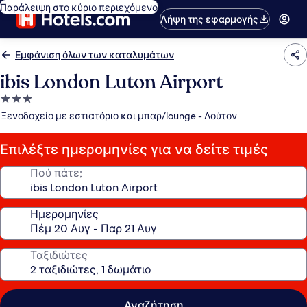
Παράλειψη στο κύριο περιεχόμενο
Λήψη της εφαρμογής
Εμφάνιση όλων των καταλυμάτων
ibis London Luton Airport
Κατάλυμα
με
Ξενοδοχείο με εστιατόριο και μπαρ/lounge - Λούτον
3.0
αστέρια
Επιλέξτε ημερομηνίες για να δείτε τιμές
Πού πάτε;
Ημερομηνίες
Ταξιδιώτες
Αναζήτηση