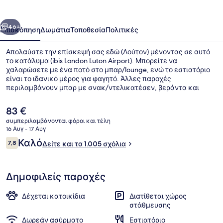
Airport
οηγούμενο
Επόμενο
46+
Επισκόπηση
Δωμάτια
Τοποθεσία
Πολιτικές
Απολαύστε την επίσκεψή σας εδώ (Λούτον) μένοντας σε αυτό
το κατάλυμα (ibis London Luton Airport). Μπορείτε να
χαλαρώσετε με ένα ποτό στο μπαρ/lounge, ενώ το εστιατόριο
είναι το ιδανικό μέρος για φαγητό. Άλλες παροχές
περιλαμβάνουν μπαρ με σνακ/ντελικατέσεν, βεράντα και
κήπο. Άλλοι ταξιδιώτες λένε εξαιρετικά πράγματα για το
εξυπηρετικό προσωπικό και την κοντινή του απόσταση από το
Η
83 €
αεροδρόμιο.
τρέχουσα
συμπεριλαμβάνονται φόροι και τέλη
τιμή
16 Αυγ - 17 Αυγ
Εξωτερικοί χώροι
είναι
Σχόλια
Καλό
7,8
Δείτε και τα 1.005 σχόλια
83 €
7,8 στα 10
Δημοφιλείς παροχές
Δέχεται κατοικίδια
Διατίθεται χώρος
στάθμευσης
Δωρεάν ασύρματο
Εστιατόριο