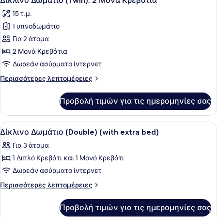
Δίκλινο Δωμάτιο (Twin), 2 Μονά Κρεβάτια
όλων
15 τ.μ.
των
1 υπνοδωμάτιο
φωτογραφιών
για
Για 2 άτομα
Δίκλινο
2 Μονά Κρεβάτια
Δωμάτιο
Δωρεάν ασύρματο ίντερνετ
(Twin),
Περισσότερες
Περισσότερες λεπτομέρειες
2
λεπτομέρειες
Μονά
για
Προβολή τιμών για τις ημερομηνίες σας
Δίκλινο
Κρεβάτια
Δωμάτιο
(Twin),
Προβολή
Ένα δωμάτιο ξενοδοχείου με ένα κρ
5
2
Δίκλινο Δωμάτιο (Double) (with extra bed)
όλων
Μονά
Για 3 άτομα
Κρεβάτια
των
1 Διπλό Κρεβάτι και 1 Μονό Κρεβάτι
φωτογραφιών
για
Δωρεάν ασύρματο ίντερνετ
Δίκλινο
Περισσότερες
Περισσότερες λεπτομέρειες
Δωμάτιο
λεπτομέρειες
για
(Double)
Προβολή τιμών για τις ημερομηνίες σας
Δίκλινο
(with