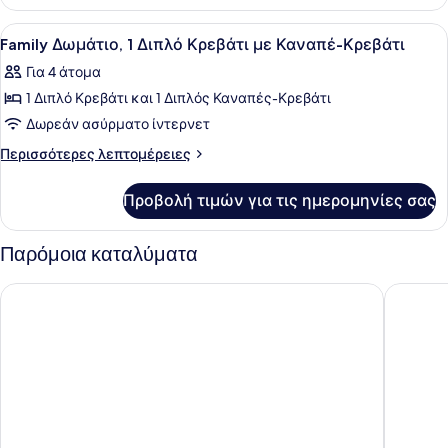
Δωμάτιο
extra
(Double)
Προβολή
Family Δωμάτιο, 1 Διπλό Κρεβάτι μ
4
bed)
(with
Family Δωμάτιο, 1 Διπλό Κρεβάτι με Καναπέ-Κρεβάτι
όλων
extra
Για 4 άτομα
bed)
των
1 Διπλό Κρεβάτι και 1 Διπλός Καναπές-Κρεβάτι
φωτογραφιών
για
Δωρεάν ασύρματο ίντερνετ
Family
Περισσότερες
Περισσότερες λεπτομέρειες
Δωμάτιο,
λεπτομέρειες
για
1
Προβολή τιμών για τις ημερομηνίες σας
Family
Διπλό
Δωμάτιο,
Κρεβάτι
1
Παρόμοια καταλύματα
με
Διπλό
Κρεβάτι
Καναπέ-
Holiday Inn Express London Luton Airport by IHG
Thistle 
με
Κρεβάτι
Καναπέ-
Κρεβάτι