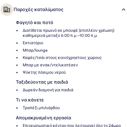
Παροχές καταλύματος
Φαγητό και ποτό
Διατίθεται πρωινό σε μπουφέ (επιπλέον χρέωση)
καθημερινά μεταξύ 6:00 π.μ.–10:00 π.μ.
Εστιατόριο
Μπαρ/lounge
Καφές/τσάι στους κοινόχρηστους χώρους
Μπαρ με σνακ/ντελικατέσεν
Ψύκτης πόσιμου νερού
Ταξιδεύοντας με παιδιά
Δωρεάν διαμονή για παιδιά
Τι να κάνετε
Τραπέζι μπιλιάρδου
Απομακρυσμένη εργασία
Επιχειρηματικό κέντρο που λειτουργεί όλο το 24ωρο