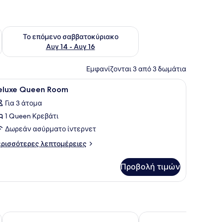
ο σαββατοκύριακο Αυγ 7 - Αυγ 9
Έλεγχος διαθεσιμότητας για το επόμενο σαββατοκύριακο Α
Το επόμενο σαββατοκύριακο
Αυγ 14 - Αυγ 16
Εμφανίζονται 3 από 3 δωμάτια
τοίχιο ρολόι.
ε κίτρινα καθίσματα, έναν πάγκο υποδοχής και ένα μεγάλο επιτοίχιο
ροβολή
Γραφείο, δωρεάν Wi-Fi, κλινοσκεπάσματα
4
eluxe Queen Room
λων
Για 3 άτομα
ων
1 Queen Κρεβάτι
ωτογραφιών
ια
Δωρεάν ασύρματο ίντερνετ
eluxe
ρισσότερες
ρισσότερες λεπτομέρειες
ueen
πτομέρειες
α
oom
Προβολή τιμών
luxe
ueen
oom
Mercure Kuala Lumpur Shaw Parade
M Palace Hotel