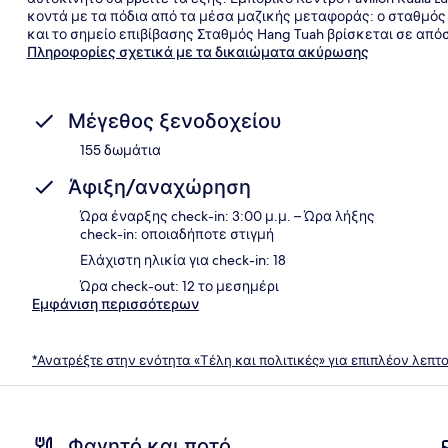
κοντά με τα πόδια από τα μέσα μαζικής μεταφοράς: ο σταθμός 
και το σημείο επιβίβασης Σταθμός Hang Tuah βρίσκεται σε από
Πληροφορίες σχετικά με τα δικαιώματα ακύρωσης
Μέγεθος ξενοδοχείου
155 δωμάτια
Άφιξη/αναχώρηση
Ώρα έναρξης check-in: 3:00 μ.μ. – Ώρα λήξης
check-in: οποιαδήποτε στιγμή
Ελάχιστη ηλικία για check-in: 18
Ώρα check-out: 12 το μεσημέρι
Εμφάνιση περισσότερων
*Ανατρέξτε στην ενότητα «Τέλη και πολιτικές» για επιπλέον λεπτ
Φαγητό και ποτό