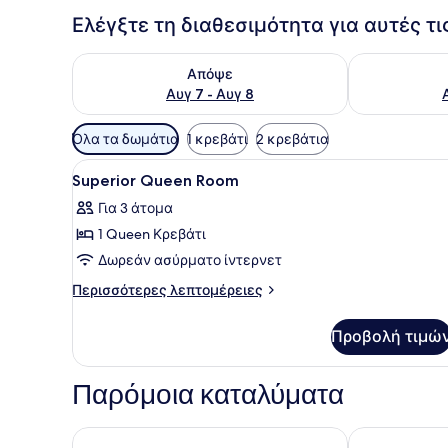
Ελέγξτε τη διαθεσιμότητα για αυτές τ
Έλεγχος διαθεσιμότητας για απόψε Αυγ 7 - Αυγ 8
Έλεγχος διαθ
Απόψε
Αυγ 7 - Αυγ 8
Διαθέσιμα
Όλα τα δωμάτια
1 κρεβάτι
2 κρεβάτια
φίλτρα
Προβολή
Ένας χώρος υποδοχής ξενοδο
για
27
Superior Queen Room
όλων
τα
Για 3 άτομα
των
δωμάτια
1 Queen Κρεβάτι
φωτογραφιών
για
Δωρεάν ασύρματο ίντερνετ
Superior
Περισσότερες
Περισσότερες λεπτομέρειες
Queen
λεπτομέρειες
για
Room
Προβολή τιμώ
Superior
Queen
Room
Παρόμοια καταλύματα
AnCasa Hotel Kuala Lumpur, Chinatown
Travelodge Ku