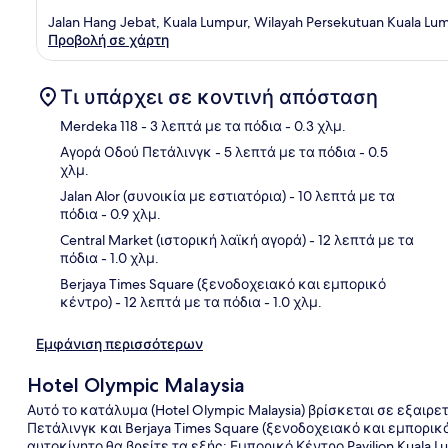
Jalan Hang Jebat, Kuala Lumpur, Wilayah Persekutuan Kuala Lu
Προβολή σε χάρτη
Τι υπάρχει σε κοντινή απόσταση
Merdeka 118
- 3 λεπτά με τα πόδια
- 0.3 χλμ.
Αγορά Οδού Πετάλινγκ
- 5 λεπτά με τα πόδια
- 0.5
χλμ.
Χάρ
Jalan Alor (συνοικία με εστιατόρια)
- 10 λεπτά με τα
πόδια
- 0.9 χλμ.
Central Market (ιστορική λαϊκή αγορά)
- 12 λεπτά με τα
πόδια
- 1.0 χλμ.
Berjaya Times Square (ξενοδοχειακό και εμπορικό
κέντρο)
- 12 λεπτά με τα πόδια
- 1.0 χλμ.
Εμφάνιση περισσότερων
Hotel Olympic Malaysia
Αυτό το κατάλυμα (Hotel Olympic Malaysia) βρίσκεται σε εξαιρε
Πετάλινγκ και Berjaya Times Square (ξενοδοχειακό και εμπορικ
αυτοκίνητο θα βρείτε τα εξής: Εμπορικό Κέντρο Pavilion Kuala