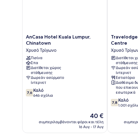
AnCasa
Travelodge
AnCasa Hotel Kuala Lumpur,
Travelodge
Hotel
Kuala
Chinatown
Centre
Kuala
Lumpur
Χρυσό Τρίγωνο
Χρυσό Τρίγω
Lumpur,
City
Chinatown
Πισίνα
Centre
Διατίθεται 
Σπα
στάθμευσης
Χρυσό
Χρυσό
Διατίθεται χώρος
Δωρεάν ασύ
Τρίγωνο
Τρίγωνο
στάθμευσης
ίντερνετ
Δωρεάν ασύρματο
Εστιατόριο
ίντερνετ
Διαθέσιμα δ
που επικοι
7.6
Καλό
εσωτερικά
7,6
στα
646 σχόλια
7.8
Καλό
10,
7,8
στα
1.001 σχόλ
Καλό,
10,
646
Η
40 €
Καλό,
σχόλια
τιμή
1.001
συμπεριλαμβάνονται φόροι και τέλη
συμπερι
είναι
16 Αυγ - 17 Αυγ
σχόλια
40 €