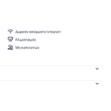
ωινό καθημερινά με χρέωση
Δωρεάν ασύρματο ίντερνετ
Κλιματισμός
Μη καπνιστών