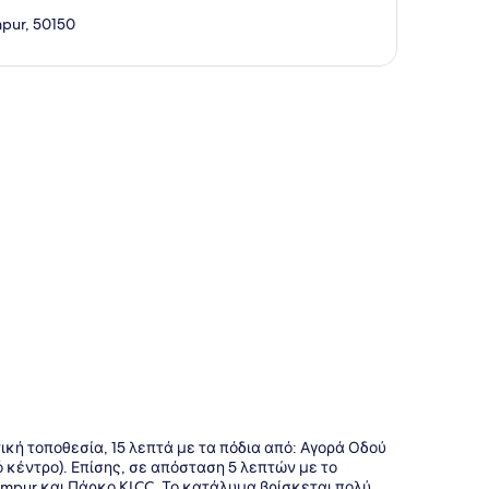
mpur, 50150
της
τική τοποθεσία, 15 λεπτά με τα πόδια από: Αγορά Οδού
ό κέντρο). Επίσης, σε απόσταση 5 λεπτών με το
 Lumpur και Πάρκο KLCC. Το κατάλυμα βρίσκεται πολύ