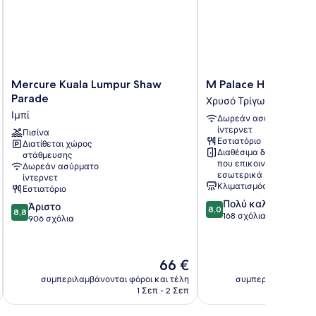
Mercure
M
Mercure Kuala Lumpur Shaw
M Palace Hotel
Kuala
Palace
Parade
Χρυσό Τρίγωνο
Lumpur
Hotel
Ιμπί
Δωρεάν ασύρματο
Shaw
Χρυσό
ίντερνετ
Parade
Πισίνα
Τρίγωνο
Εστιατόριο
Διατίθεται χώρος
Ιμπί
Διαθέσιμα δωμάτια
στάθμευσης
που επικοινωνούν
Δωρεάν ασύρματο
εσωτερικά
ίντερνετ
Κλιματισμός
Εστιατόριο
8.0
Πολύ καλό
8.8
Άριστο
8,0
8,8
στα
168 σχόλια
στα
906 σχόλια
10,
10,
Πολύ
Άριστο,
καλό,
906
Η
66 €
168
σχόλια
τιμή
σχόλια
συμπεριλαμβάνονται φόροι και τέλη
συμπεριλαμβάνοντα
είναι
1 Σεπ - 2 Σεπ
66 €