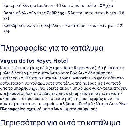
Εμπορικό Κέντρο Los Arcos
- 10 λεπτά με τα πόδια
- 0.9 χλμ.
Βασιλικό Αλκάθαρ της Σεβίλλης
- 5 λεπτά με το αυτοκίνητο
- 1.8
χλμ.
Καθεδρικός ναός της Σεβίλλης
- 7 λεπτά με το αυτοκίνητο
- 2.2
χλμ.
Πληροφορίες για το κατάλυμα
Virgen de los Reyes Hotel
Κατά τη διαμονή σας εδώ (Virgen de los Reyes Hotel), θα βρίσκεστε
μόλις 5 λεπτά με το αυτοκίνητο από: Βασιλικό Αλκάθαρ της
Σεβίλλης και Πλατεία Plaza de España. Μπορείτε να φάτε κάτι στο
εστιατόριο ή να χαλαρώσετε στο τέλος της ημέρας με ένα ποτό
από το μπαρ/lounge. Θα βρείτε ακόμη μπαρ με σνακ/ντελικατέσεν
και βεράντα. Άλλοι ταξιδιώτες λένε εξαιρετικά πράγματα για το
εξυπηρετικό προσωπικό. Τα μέσα μαζικής μεταφοράς είναι σε
κοντινή απόσταση: το σημείο επιβίβασης Σταθμός Μετρό Gran Plaza
βρίσκεται μόλις 10 λεπτά με τα πόδια.
Πληροφορίες σχετικά με τα δικαιώματα ακύρωσης
Περισσότερα για αυτό το κατάλυμα