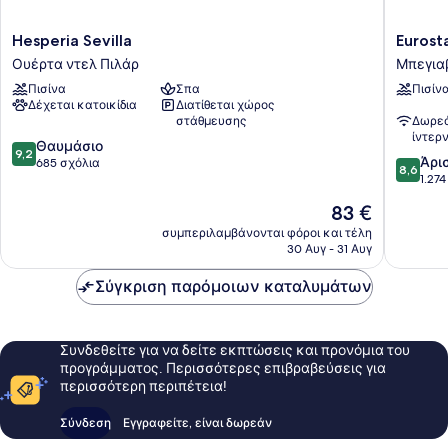
Hesperia
Eurostar
Hesperia Sevilla
Eurost
Sevilla
Al-
Ουέρτα ντελ Πιλάρ
Μπεγια
Ουέρτα
Ándalus
Πισίνα
Σπα
Πισίν
ντελ
Palace
Δέχεται κατοικίδια
Διατίθεται χώρος
Πιλάρ
Μπεγια
στάθμευσης
Δωρεά
Λα
ίντερ
9.2
Θαυμάσιο
Παλμέρ
9,2
8.6
Άρι
στα
685 σχόλια
8,6
στα
1.27
10,
10,
Θαυμάσιο,
Η
83 €
Άριστο,
685
τιμή
1.274
συμπεριλαμβάνονται φόροι και τέλη
σχόλια
είναι
30 Αυγ - 31 Αυγ
σχόλια
83 €
Σύγκριση παρόμοιων καταλυμάτων
Συνδεθείτε για να δείτε εκπτώσεις και προνόμια του
προγράμματος. Περισσότερες επιβραβεύσεις για
περισσότερη περιπέτεια!
Σύνδεση
Εγγραφείτε, είναι δωρεάν