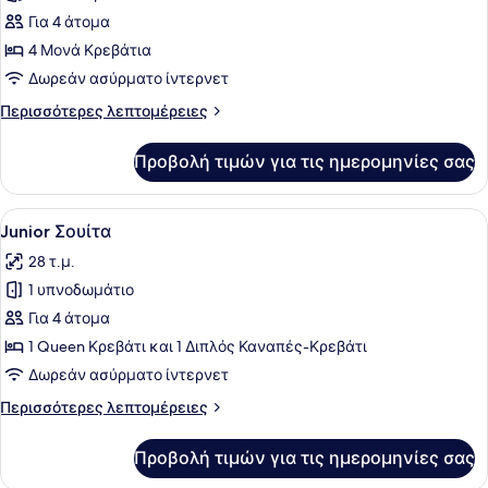
για
Για 4 άτομα
Family
4 Μονά Κρεβάτια
Δωμάτιο
Δωρεάν ασύρματο ίντερνετ
Περισσότερες
Περισσότερες λεπτομέρειες
λεπτομέρειες
για
Προβολή τιμών για τις ημερομηνίες σας
Family
Δωμάτιο
Προβολή
Ένα μοντέρνο σαλόνι με έναν γκρι 
7
Junior Σουίτα
όλων
28 τ.μ.
των
1 υπνοδωμάτιο
φωτογραφιών
για
Για 4 άτομα
Junior
1 Queen Κρεβάτι και 1 Διπλός Καναπές-Κρεβάτι
Σουίτα
Δωρεάν ασύρματο ίντερνετ
Περισσότερες
Περισσότερες λεπτομέρειες
λεπτομέρειες
για
Προβολή τιμών για τις ημερομηνίες σας
Junior
Σουίτα