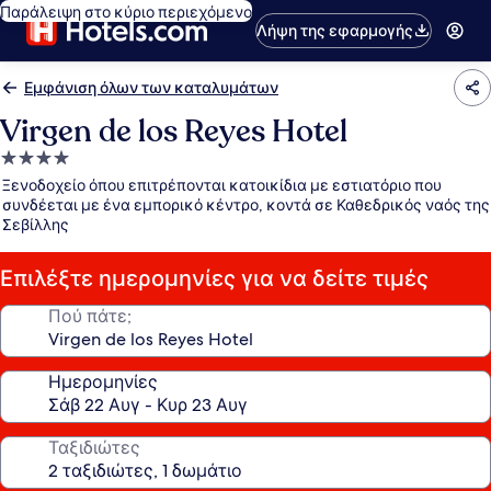
Παράλειψη στο κύριο περιεχόμενο
Λήψη της εφαρμογής
Εμφάνιση όλων των καταλυμάτων
Virgen de los Reyes Hotel
Κατάλυμα
με
Ξενοδοχείο όπου επιτρέπονται κατοικίδια με εστιατόριο που
4.0
συνδέεται με ένα εμπορικό κέντρο, κοντά σε Καθεδρικός ναός της
Σεβίλλης
αστέρια
Επιλέξτε ημερομηνίες για να δείτε τιμές
Πού πάτε;
Ημερομηνίες
Ταξιδιώτες