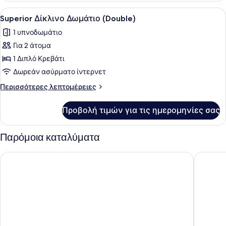
Προβολή
Ένα δωμάτιο ξενοδοχείου με ένα με
4
Superior Δίκλινο Δωμάτιο (Double)
όλων
1 υπνοδωμάτιο
των
Για 2 άτομα
φωτογραφιών
για
1 Διπλό Κρεβάτι
Superior
Δωρεάν ασύρματο ίντερνετ
Δίκλινο
Περισσότερες
Περισσότερες λεπτομέρειες
Δωμάτιο
λεπτομέρειες
(Double)
για
Προβολή τιμών για τις ημερομηνίες σας
Superior
Δίκλινο
Δωμάτιο
Παρόμοια καταλύματα
(Double)
Hesperia Sevilla
Eurostar