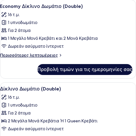
Προβολή
Ένα διπλό κρεβάτι με λευκά σεντόν
15
Economy Δίκλινο Δωμάτιο (Double)
όλων
16 τ.μ.
των
1 υπνοδωμάτιο
φωτογραφιών
για
Για 2 άτομα
Economy
1 Μεγάλο Μονό Κρεβάτι και 2 Μονά Κρεβάτια
Δίκλινο
Δωρεάν ασύρματο ίντερνετ
Δωμάτιο
Περισσότερες
Περισσότερες λεπτομέρειες
(Double)
λεπτομέρειες
για
Προβολή τιμών για τις ημερομηνίες σας
Economy
Δίκλινο
Δωμάτιο
Προβολή
Ένα δωμάτιο ξενοδοχείου με ένα δι
12
(Double)
Δίκλινο Δωμάτιο (Double)
όλων
16 τ.μ.
των
1 υπνοδωμάτιο
φωτογραφιών
για
Για 2 άτομα
Δίκλινο
2 Μεγάλα Μονά Κρεβάτια Ή 1 Queen Κρεβάτι
Δωμάτιο
Δωρεάν ασύρματο ίντερνετ
(Double)