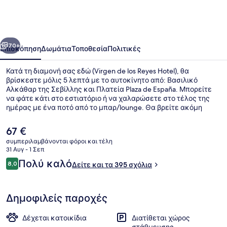
los
Reyes
Hotel
οηγούμενο
Επόμενο
70+
Επισκόπηση
Δωμάτια
Τοποθεσία
Πολιτικές
Κατά τη διαμονή σας εδώ (Virgen de los Reyes Hotel), θα
βρίσκεστε μόλις 5 λεπτά με το αυτοκίνητο από: Βασιλικό
Αλκάθαρ της Σεβίλλης και Πλατεία Plaza de España. Μπορείτε
να φάτε κάτι στο εστιατόριο ή να χαλαρώσετε στο τέλος της
ημέρας με ένα ποτό από το μπαρ/lounge. Θα βρείτε ακόμη
μπαρ με σνακ/ντελικατέσεν και βεράντα. Άλλοι ταξιδιώτες
λένε εξαιρετικά πράγματα για το εξυπηρετικό προσωπικό. Τα
Η
67 €
μέσα μαζικής μεταφοράς είναι σε κοντινή απόσταση: το σημείο
τρέχουσα
συμπεριλαμβάνονται φόροι και τέλη
επιβίβασης Σταθμός Μετρό Gran Plaza βρίσκεται μόλις 10 λεπτά
τιμή
31 Αυγ - 1 Σεπ
με τα πόδια.
Βεράντα/αίθριο
είναι
Σχόλια
Πολύ καλό
8,0
Δείτε και τα 395 σχόλια
67 €
8,0 στα 10
Δημοφιλείς παροχές
Δέχεται κατοικίδια
Διατίθεται χώρος