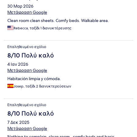
30 Μαρ 2026
Μετάφραση Google
Clean room clean sheets. Comfy beds. Walkable area.
Rebecca, ταξίδι 1 διανυκτέρευσης
Επαληθευμένο σχόλιο
8/10 Πολύ καλό
4 Ιαν 2026
Μετάφραση Google
Habitación limpia y cómoda.
Josep, ταξίδι 2 διανυκτερεύσεων
Επαληθευμένο σχόλιο
8/10 Πολύ καλό
7 Δεκ 2025
Μετάφραση Google
Nothing to complain, clean room , comfy beds and basic