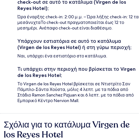
check-out σε αυτό το κατάλυμα (Virgen de los
Reyes Hotel);
Ώρα έναρξης check-in: 2:00 μ.μ. – Ώρα λήξης check-in: 12 τα
μεσάνυχταΤο check-out πραγματοποιείται έως 12 το
μεσημέρι. Ανέπαφο check-out είναι διαθέσιμο.
Υπάρχουν εστιατόρια σε αυτό το κατάλυμα
(Virgen de los Reyes Hotel) ή στη γύρω περιοχή;
Ναι, υπάρχει ένα εστιατόριο στο κατάλυμα.
Τι υπάρχει στην περιοχή που βρίσκεται το Virgen
de los Reyes Hotel;
Το Virgen de los Reyes Hotel βρίσκεται σε Ντιστρίτο Σαν
Πάμπλο-Σάντα Χούστα, μόλις 4 λεπτ. με τα πόδια από
Στάδιο Ramon Sanchez Pizjuan και 6 λεπτ. με τα πόδια από
Εμπορικό Κέντρο Nervion Mall.
Σχόλια για το κατάλυμα Virgen de
Σχόλια
los Reyes Hotel