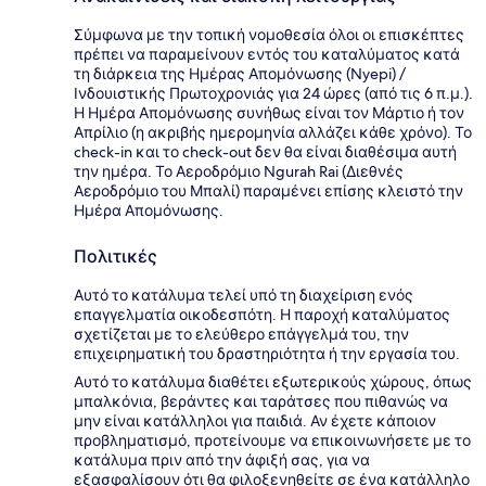
Σύμφωνα με την τοπική νομοθεσία όλοι οι επισκέπτες
πρέπει να παραμείνουν εντός του καταλύματος κατά
τη διάρκεια της Ημέρας Απομόνωσης (Nyepi) /
Ινδουιστικής Πρωτοχρονιάς για 24 ώρες (από τις 6 π.μ.).
Η Ημέρα Απομόνωσης συνήθως είναι τον Μάρτιο ή τον
Απρίλιο (η ακριβής ημερομηνία αλλάζει κάθε χρόνο). Το
check-in και το check-out δεν θα είναι διαθέσιμα αυτή
την ημέρα. Το Αεροδρόμιο Ngurah Rai (Διεθνές
Αεροδρόμιο του Μπαλί) παραμένει επίσης κλειστό την
Ημέρα Απομόνωσης.
Πολιτικές
Αυτό το κατάλυμα τελεί υπό τη διαχείριση ενός
επαγγελματία οικοδεσπότη. Η παροχή καταλύματος
σχετίζεται με το ελεύθερο επάγγελμά του, την
επιχειρηματική του δραστηριότητα ή την εργασία του.
Αυτό το κατάλυμα διαθέτει εξωτερικούς χώρους, όπως
μπαλκόνια, βεράντες και ταράτσες που πιθανώς να
μην είναι κατάλληλοι για παιδιά. Αν έχετε κάποιον
προβληματισμό, προτείνουμε να επικοινωνήσετε με το
κατάλυμα πριν από την άφιξή σας, για να
εξασφαλίσουν ότι θα φιλοξενηθείτε σε ένα κατάλληλο