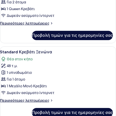
Comfort
Για 2 άτομα
Δωμάτιο
1 Queen Κρεβάτι
Δωρεάν ασύρματο ίντερνετ
Περισσότερες
Περισσότερες λεπτομέρειες
λεπτομέρειες
για
Προβολή τιμών για τις ημερομηνίες σας
Comfort
Δωμάτιο
Προβολή
Standard Κρεβάτι Ξενώνα | Χρηματ
9
Standard Κρεβάτι Ξενώνα
όλων
Θέα στον κήπο
των
48 τ.μ.
φωτογραφιών
για
1 υπνοδωμάτιο
Standard
Για 1 άτομο
Κρεβάτι
1 Μεγάλο Μονό Κρεβάτι
Ξενώνα
Δωρεάν ασύρματο ίντερνετ
Περισσότερες
Περισσότερες λεπτομέρειες
λεπτομέρειες
για
Προβολή τιμών για τις ημερομηνίες σας
Standard