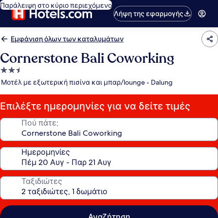
Παράλειψη στο κύριο περιεχόμενο
Λήψη της εφαρμογής
Εμφάνιση όλων των καταλυμάτων
Cornerstone Bali Coworking
Κατάλυμα
με
Μοτέλ με εξωτερική πισίνα και μπαρ/lounge - Dalung
2.5
αστέρια
Επιλέξτε ημερομηνίες για να δείτε τιμές
Πού πάτε;
Ημερομηνίες
Ταξιδιώτες
Αναζήτηση