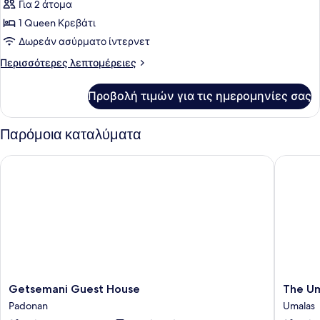
Standard
Για 2 άτομα
Δωμάτιο
1 Queen Κρεβάτι
Δωρεάν ασύρματο ίντερνετ
Περισσότερες
Περισσότερες λεπτομέρειες
λεπτομέρειες
για
Προβολή τιμών για τις ημερομηνίες σας
Standard
Δωμάτιο
Παρόμοια καταλύματα
Getsemani Guest House
The Umal
Getsemani
The
Getsemani Guest House
The Um
Guest
Umalas
Padonan
Umalas
House
Signatu