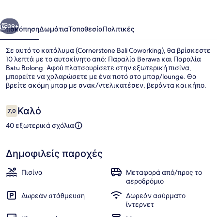
οηγούμενο
Επόμενο
39+
Επισκόπηση
Δωμάτια
Τοποθεσία
Πολιτικές
Σε αυτό το κατάλυμα (Cornerstone Bali Coworking), θα βρίσκεστε
10 λεπτά με το αυτοκίνητο από: Παραλία Berawa και Παραλία
Batu Bolong. Αφού πλατσουρίσετε στην εξωτερική πισίνα,
μπορείτε να χαλαρώσετε με ένα ποτό στο μπαρ/lounge. Θα
βρείτε ακόμη μπαρ με σνακ/ντελικατέσεν, βεράντα και κήπο.
Σχόλια
Καλό
7,0
7,0 στα 10
40 εξωτερικά σχόλια
Αυλή
Δημοφιλείς παροχές
Πισίνα
Μεταφορά από/προς το
αεροδρόμιο
Δωρεάν στάθμευση
Δωρεάν ασύρματο
ίντερνετ