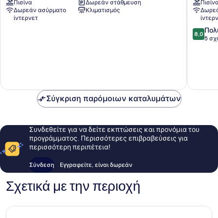
Πισίνα
Δωρεάν στάθμευση
Πισίν
Padonan
Umalas
Δωρεάν ασύρματο
Κλιματισμός
Δωρεά
ίντερνετ
ίντερ
8.0
Πολ
8,0
στα
5 σχ
10,
Πολύ
καλό,
5
σχόλια
Σύγκριση παρόμοιων καταλυμάτων
Συνδεθείτε για να δείτε εκπτώσεις και προνόμια του
προγράμματος. Περισσότερες επιβραβεύσεις για
περισσότερη περιπέτεια!
Σύνδεση
Εγγραφείτε, είναι δωρεάν
Σχετικά με την περιοχή