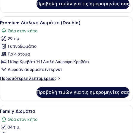
για
Προβολή τιμών για τις ημερομηνίες σας
Junior
Σουίτα
Προβολή
Ένα σύγχρονο δωμάτιο ξενοδοχείου
3
Premium Δίκλινο Δωμάτιο (Double)
όλων
Θέα στον κήπο
των
29 τ.μ.
φωτογραφιών
για
1 υπνοδωμάτιο
Premium
Για 4 άτομα
Δίκλινο
1 King Κρεβάτι Ή 1 Διπλό Διώροφο Κρεβάτι
Δωμάτιο
Δωρεάν ασύρματο ίντερνετ
(Double)
Περισσότερες
Περισσότερες λεπτομέρειες
λεπτομέρειες
για
Προβολή τιμών για τις ημερομηνίες σας
Premium
Δίκλινο
Δωμάτιο
Προβολή
Ένα σύγχρονο δωμάτιο ξενοδοχείου 
3
(Double)
Family Δωμάτιο
όλων
Θέα στον κήπο
των
34 τ.μ.
φωτογραφιών