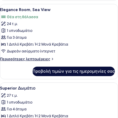
Προβολή
Ένα σύγχρονο δωμάτιο ξενοδοχείου 
6
Elegance Room, Sea View
όλων
Θέα στη θάλασσα
των
24 τ.μ.
φωτογραφιών
για
1 υπνοδωμάτιο
Elegance
Για 3 άτομα
Room,
1 Διπλό Κρεβάτι Ή 2 Μονά Κρεβάτια
Sea
Δωρεάν ασύρματο ίντερνετ
View
Περισσότερες
Περισσότερες λεπτομέρειες
λεπτομέρειες
για
Προβολή τιμών για τις ημερομηνίες σας
Elegance
Room,
Sea
Προβολή
Superior Δωμάτιο | Χρηματοκιβώτιο
4
View
Superior Δωμάτιο
όλων
27 τ.μ.
των
1 υπνοδωμάτιο
φωτογραφιών
για
Για 4 άτομα
Superior
1 Διπλό Κρεβάτι Ή 2 Μονά Κρεβάτια