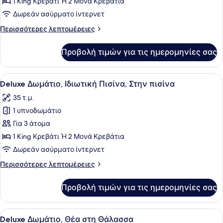
1 King Κρεβάτι Ή 2 Μονά Κρεβάτια
Μερική
Δωρεάν ασύρματο ίντερνετ
Θέα
Περισσότερες
Περισσότερες λεπτομέρειες
στη
λεπτομέρειες
Θάλασσα
για
Προβολή τιμών για τις ημερομηνίες σας
Deluxe
Δωμάτιο,
Μερική
Προβολή
Ένα δωμάτιο ξενοδοχείου με χώρο τ
4
Θέα
Deluxe Δωμάτιο, Ιδιωτική Πισίνα, Στην πισίνα
όλων
στη
35 τ.μ.
Θάλασσα
των
1 υπνοδωμάτιο
φωτογραφιών
για
Για 3 άτομα
Deluxe
1 King Κρεβάτι Ή 2 Μονά Κρεβάτια
Δωμάτιο,
Δωρεάν ασύρματο ίντερνετ
Ιδιωτική
Περισσότερες
Περισσότερες λεπτομέρειες
Πισίνα,
λεπτομέρειες
Στην
για
Προβολή τιμών για τις ημερομηνίες σας
Deluxe
πισίνα
Δωμάτιο,
Ιδιωτική
Προβολή
Deluxe Δωμάτιο, Θέα στη Θάλασσα 
4
Πισίνα,
Deluxe Δωμάτιο, Θέα στη Θάλασσα