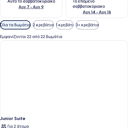
Αυτό το σαββατοκύριακο
Το επόμενο
σαββατοκύριακο
Αυγ 7 - Αυγ 9
Αυγ 14 - Αυγ 16
Διαθέσιμα
Όλα τα δωμάτια
2 κρεβάτια
1 κρεβάτι
3+ κρεβάτια
φίλτρα
για
Εμφανίζονται 22 από 22 δωμάτια
τα
δωμάτια
Junior Suite
Για 2 άτομα