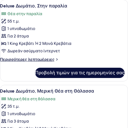
Προβολή
Deluxe Δωμάτιο, Στην παραλία | Χρ
6
Deluxe Δωμάτιο, Στην παραλία
όλων
Θέα στην παραλία
των
55 τ.μ.
φωτογραφιών
για
1 υπνοδωμάτιο
Deluxe
Για 2 άτομα
Δωμάτιο,
1 King Κρεβάτι Ή 2 Μονά Κρεβάτια
Στην
Δωρεάν ασύρματο ίντερνετ
παραλία
Περισσότερες
Περισσότερες λεπτομέρειες
λεπτομέρειες
για
Προβολή τιμών για τις ημερομηνίες σας
Deluxe
Δωμάτιο,
Στην
Προβολή
Χρηματοκιβώτιο στο δωμάτιο, γραφ
2
παραλία
Deluxe Δωμάτιο, Μερική Θέα στη Θάλασσα
όλων
Μερική θέα στη θάλασσα
των
35 τ.μ.
φωτογραφιών
για
1 υπνοδωμάτιο
Deluxe
Για 3 άτομα
Δωμάτιο,