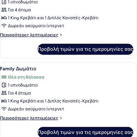
για
1 υπνοδωμάτιο
Family
Για 4 άτομα
Δωμάτιο
1 King Κρεβάτι και 1 Διπλός Καναπές-Κρεβάτι
Δωρεάν ασύρματο ίντερνετ
Περισσότερες
Περισσότερες λεπτομέρειες
λεπτομέρειες
για
Προβολή τιμών για τις ημερομηνίες σας
Family
Δωμάτιο
Προβολή
Ένα σύγχρονο δωμάτιο ξενοδοχείου 
3
Family Δωμάτιο
όλων
Θέα στη θάλασσα
των
1 υπνοδωμάτιο
φωτογραφιών
για
Για 4 άτομα
Family
1 King Κρεβάτι και 1 Διπλός Καναπές-Κρεβάτι
Δωμάτιο
Δωρεάν ασύρματο ίντερνετ
Περισσότερες
Περισσότερες λεπτομέρειες
λεπτομέρειες
για
Προβολή τιμών για τις ημερομηνίες σας
Family