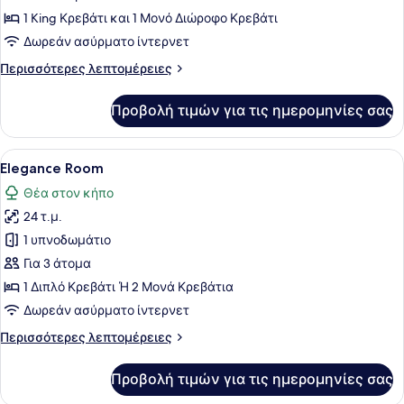
1 King Κρεβάτι και 1 Μονό Διώροφο Κρεβάτι
Δωρεάν ασύρματο ίντερνετ
Περισσότερες
Περισσότερες λεπτομέρειες
λεπτομέρειες
για
Προβολή τιμών για τις ημερομηνίες σας
Junior
Suite
Προβολή
Ένα σύγχρονο δωμάτιο ξενοδοχείου 
4
Elegance Room
όλων
Θέα στον κήπο
των
24 τ.μ.
φωτογραφιών
για
1 υπνοδωμάτιο
Elegance
Για 3 άτομα
Room
1 Διπλό Κρεβάτι Ή 2 Μονά Κρεβάτια
Δωρεάν ασύρματο ίντερνετ
Περισσότερες
Περισσότερες λεπτομέρειες
λεπτομέρειες
για
Προβολή τιμών για τις ημερομηνίες σας
Elegance
Room