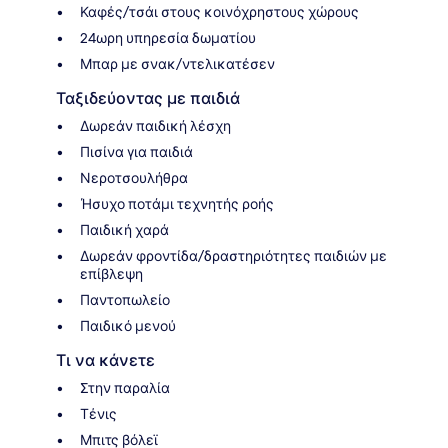
Καφές/τσάι στους κοινόχρηστους χώρους
24ωρη υπηρεσία δωματίου
Μπαρ με σνακ/ντελικατέσεν
Ταξιδεύοντας με παιδιά
Δωρεάν παιδική λέσχη
Πισίνα για παιδιά
Νεροτσουλήθρα
Ήσυχο ποτάμι τεχνητής ροής
Παιδική χαρά
Δωρεάν φροντίδα/δραστηριότητες παιδιών με
επίβλεψη
Παντοπωλείο
Παιδικό μενού
Τι να κάνετε
Στην παραλία
Τένις
Μπιτς βόλεϊ