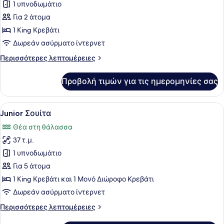
για
1 υπνοδωμάτιο
Presidential
Για 2 άτομα
Σουίτα,
1 King Κρεβάτι
Θέα
Δωρεάν ασύρματο ίντερνετ
στη
Περισσότερες
Περισσότερες λεπτομέρειες
Θάλασσα
λεπτομέρειες
για
Προβολή τιμών για τις ημερομηνίες σας
Presidential
Σουίτα,
Θέα
Προβολή
Ένα σύγχρονο δωμάτιο ξενοδοχείου 
3
στη
Junior Σουίτα
όλων
Θάλασσα
Θέα στη θάλασσα
των
37 τ.μ.
φωτογραφιών
για
1 υπνοδωμάτιο
Junior
Για 5 άτομα
Σουίτα
1 King Κρεβάτι και 1 Μονό Διώροφο Κρεβάτι
Δωρεάν ασύρματο ίντερνετ
Περισσότερες
Περισσότερες λεπτομέρειες
λεπτομέρειες