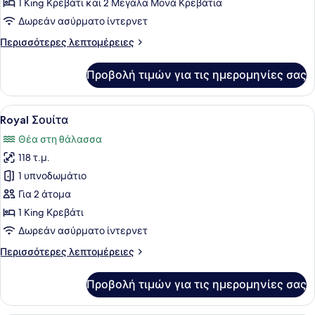
1 King Κρεβάτι και 2 Μεγάλα Μονά Κρεβάτια
Δωρεάν ασύρματο ίντερνετ
Περισσότερες
Περισσότερες λεπτομέρειες
λεπτομέρειες
για
Προβολή τιμών για τις ημερομηνίες σας
Executive
Σουίτα
Προβολή
Ένα μοντέρνο, φωτεινό σαλόνι με 
13
Royal Σουίτα
όλων
Θέα στη θάλασσα
των
118 τ.μ.
φωτογραφιών
για
1 υπνοδωμάτιο
Royal
Για 2 άτομα
Σουίτα
1 King Κρεβάτι
Δωρεάν ασύρματο ίντερνετ
Περισσότερες
Περισσότερες λεπτομέρειες
λεπτομέρειες
για
Προβολή τιμών για τις ημερομηνίες σας
Royal
Σουίτα