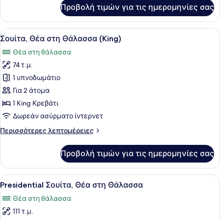
για
Προβολή τιμών για τις ημερομηνίες σας
Honeymoon
Σουίτα
Προβολή
Σουίτα, Θέα στη Θάλασσα (King) | 
7
Σουίτα, Θέα στη Θάλασσα (King)
όλων
Θέα στη θάλασσα
των
74 τ.μ.
φωτογραφιών
για
1 υπνοδωμάτιο
Σουίτα,
Για 2 άτομα
Θέα
1 King Κρεβάτι
στη
Δωρεάν ασύρματο ίντερνετ
Θάλασσα
Περισσότερες
Περισσότερες λεπτομέρειες
(King)
λεπτομέρειες
για
Προβολή τιμών για τις ημερομηνίες σας
Σουίτα,
Θέα
στη
Προβολή
Ένα μοντέρνο σαλόνι με έναν μπλε 
5
Θάλασσα
Presidential Σουίτα, Θέα στη Θάλασσα
όλων
(King)
Θέα στη θάλασσα
των
111 τ.μ.
φωτογραφιών