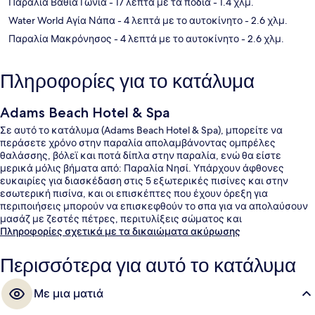
Παραλία Βάθια Γωνία
- 17 λεπτά με τα πόδια
- 1.4 χλμ.
Water World Αγία Νάπα
- 4 λεπτά με το αυτοκίνητο
- 2.6 χλμ.
Παραλία Μακρόνησος
- 4 λεπτά με το αυτοκίνητο
- 2.6 χλμ.
Πληροφορίες για το κατάλυμα
Adams Beach Hotel & Spa
Σε αυτό το κατάλυμα (Adams Beach Hotel & Spa), μπορείτε να
περάσετε χρόνο στην παραλία απολαμβάνοντας ομπρέλες
θαλάσσης, βόλεϊ και ποτά δίπλα στην παραλία, ενώ θα είστε
μερικά μόλις βήματα από: Παραλία Νησί. Υπάρχουν άφθονες
ευκαιρίες για διασκέδαση στις 5 εξωτερικές πισίνες και στην
εσωτερική πισίνα, και οι επισκέπτες που έχουν όρεξη για
περιποιήσεις μπορούν να επισκεφθούν το σπα για να απολαύσουν
μασάζ με ζεστές πέτρες, περιτυλίξεις σώματος και
αρωματοθεραπεία. Το εστιατόριο (Dionysos Open Air Tavern), ένα
Πληροφορίες σχετικά με τα δικαιώματα ακύρωσης
από τα 5 εστιατόρια, προσφέρει θέα στον κήπο και σερβίρει
πρωινό, μεσημεριανό και βραδινό. Άλλες παροχές που
Περισσότερα για αυτό το κατάλυμα
προσφέρονται σε αυτό το ξενοδοχείο (πολυτελείας) είναι 3
μπαρ/lounge, ήσυχο ποτάμι τεχνητής ροής και δωρεάν κλαμπ για
Με μια ματιά
παιδιά. Άλλοι ταξιδιώτες λατρεύουν το εξυπηρετικό προσωπικό.