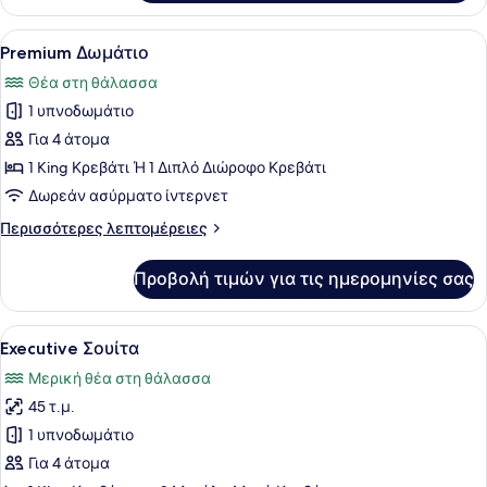
Δωμάτιο
Προβολή
Ένα σύγχρονο δωμάτιο ξενοδοχείου
3
Premium Δωμάτιο
όλων
Θέα στη θάλασσα
των
1 υπνοδωμάτιο
φωτογραφιών
για
Για 4 άτομα
Premium
1 King Κρεβάτι Ή 1 Διπλό Διώροφο Κρεβάτι
Δωμάτιο
Δωρεάν ασύρματο ίντερνετ
Περισσότερες
Περισσότερες λεπτομέρειες
λεπτομέρειες
για
Προβολή τιμών για τις ημερομηνίες σας
Premium
Δωμάτιο
Προβολή
Ένα σύγχρονο δωμάτιο ξενοδοχείου
7
Executive Σουίτα
όλων
Μερική θέα στη θάλασσα
των
45 τ.μ.
φωτογραφιών
για
1 υπνοδωμάτιο
Executive
Για 4 άτομα
Σουίτα