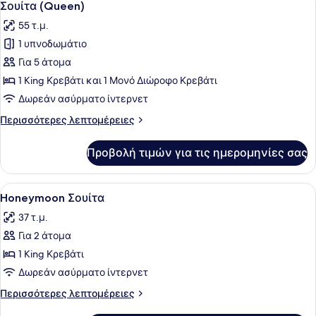
6
Σουίτα (Queen)
όλων
55 τ.μ.
των
1 υπνοδωμάτιο
φωτογραφιών
για
Για 5 άτομα
Σουίτα
1 King Κρεβάτι και 1 Μονό Διώροφο Κρεβάτι
(Queen)
Δωρεάν ασύρματο ίντερνετ
Περισσότερες
Περισσότερες λεπτομέρειες
λεπτομέρειες
για
Προβολή τιμών για τις ημερομηνίες σας
Σουίτα
(Queen)
Προβολή
Ένα υπνοδωμάτιο με ένα κρεβάτι με
1
Honeymoon Σουίτα
όλων
37 τ.μ.
των
Για 2 άτομα
φωτογραφιών
για
1 King Κρεβάτι
Honeymoon
Δωρεάν ασύρματο ίντερνετ
Σουίτα
Περισσότερες
Περισσότερες λεπτομέρειες
λεπτομέρειες