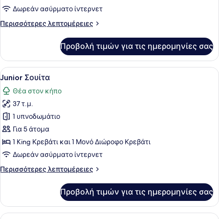
Δωμάτιο
Δωρεάν ασύρματο ίντερνετ
Περισσότερες
Περισσότερες λεπτομέρειες
λεπτομέρειες
για
Προβολή τιμών για τις ημερομηνίες σας
Superior
Δωμάτιο
Προβολή
Ένα σύγχρονο δωμάτιο ξενοδοχείου 
3
Junior Σουίτα
όλων
Θέα στον κήπο
των
37 τ.μ.
φωτογραφιών
για
1 υπνοδωμάτιο
Junior
Για 5 άτομα
Σουίτα
1 King Κρεβάτι και 1 Μονό Διώροφο Κρεβάτι
Δωρεάν ασύρματο ίντερνετ
Περισσότερες
Περισσότερες λεπτομέρειες
λεπτομέρειες
για
Προβολή τιμών για τις ημερομηνίες σας
Junior
Σουίτα
Προβολή
Σουίτα (Queen) | Θέα από το δωμάτι