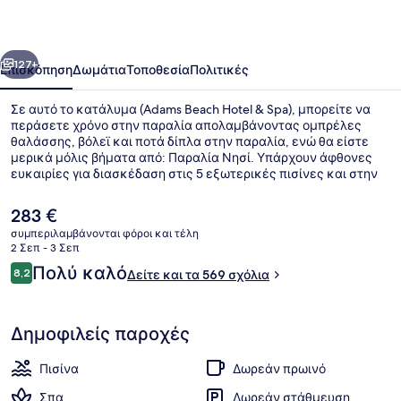
&
Spa
οηγούμενο
Επόμενο
127+
Επισκόπηση
Δωμάτια
Τοποθεσία
Πολιτικές
Σε αυτό το κατάλυμα (Adams Beach Hotel & Spa), μπορείτε να
περάσετε χρόνο στην παραλία απολαμβάνοντας ομπρέλες
θαλάσσης, βόλεϊ και ποτά δίπλα στην παραλία, ενώ θα είστε
μερικά μόλις βήματα από: Παραλία Νησί. Υπάρχουν άφθονες
ευκαιρίες για διασκέδαση στις 5 εξωτερικές πισίνες και στην
εσωτερική πισίνα, και οι επισκέπτες που έχουν όρεξη για
περιποιήσεις μπορούν να επισκεφθούν το σπα για να
Η
283 €
απολαύσουν μασάζ με ζεστές πέτρες, περιτυλίξεις σώματος
τρέχουσα
συμπεριλαμβάνονται φόροι και τέλη
και αρωματοθεραπεία. Το εστιατόριο (Dionysos Open Air Tavern),
τιμή
2 Σεπ - 3 Σεπ
ένα από τα 5 εστιατόρια, προσφέρει θέα στον κήπο και σερβίρει
Εσωτερική πισίνα, 5 εξωτερικές πι
είναι
Σχόλια
πρωινό, μεσημεριανό και βραδινό. Άλλες παροχές που
Πολύ καλό
8,2
Δείτε και τα 569 σχόλια
283 €
8,2 στα 10
προσφέρονται σε αυτό το ξενοδοχείο (πολυτελείας) είναι 3
μπαρ/lounge, ήσυχο ποτάμι τεχνητής ροής και δωρεάν κλαμπ
για παιδιά. Άλλοι ταξιδιώτες λατρεύουν το εξυπηρετικό
Δημοφιλείς παροχές
προσωπικό.
Πισίνα
Δωρεάν πρωινό
Σπα
Δωρεάν στάθμευση