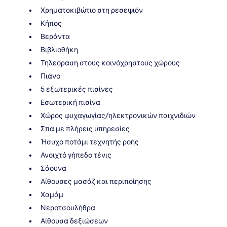
Χρηματοκιβώτιο στη ρεσεψιόν
Κήπος
Βεράντα
Βιβλιοθήκη
Τηλεόραση στους κοινόχρηστους χώρους
Πιάνο
5 εξωτερικές πισίνες
Εσωτερική πισίνα
Χώρος ψυχαγωγίας/ηλεκτρονικών παιχνιδιών
Σπα με πλήρεις υπηρεσίες
Ήσυχο ποτάμι τεχνητής ροής
Ανοιχτό γήπεδο τένις
Σάουνα
Αίθουσες μασάζ και περιποίησης
Χαμάμ
Νεροτσουλήθρα
Αίθουσα δεξιώσεων