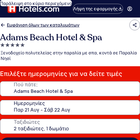
Παράλειψη στο κύριο περιεχόμενο
Λήψη της εφαρμογής
Εμφάνιση όλων των καταλυμάτων
Adams Beach Hotel & Spa
Κατάλυμα
με
Ξενοδοχείο πολυτελείας στην παραλία με σπα, κοντά σε Παραλία
5.0
Νησί
αστέρια
Επιλέξτε ημερομηνίες για να δείτε τιμές
Πού πάτε;
Ημερομηνίες
Ταξιδιώτες