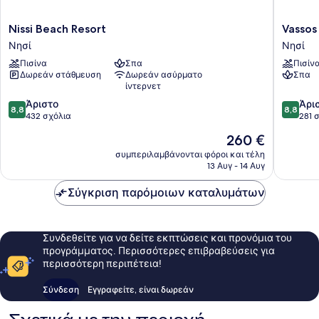
Nissi
Vassos
Nissi Beach Resort
Vassos
Beach
Nissi
Νησί
Νησί
Resort
Plage
Πισίνα
Σπα
Πισίν
Νησί
Hotel
Δωρεάν στάθμευση
Δωρεάν ασύρματο
Σπα
&
ίντερνετ
Spa
8.8
8.8
Άριστο
Νησί
Άρι
8,8
8,8
στα
στα
432 σχόλια
281 
10,
10,
Η
260 €
Άριστο,
Άριστο,
τιμή
432
281
συμπεριλαμβάνονται φόροι και τέλη
είναι
13 Αυγ - 14 Αυγ
σχόλια
σχόλια
260 €
Σύγκριση παρόμοιων καταλυμάτων
Συνδεθείτε για να δείτε εκπτώσεις και προνόμια του
προγράμματος. Περισσότερες επιβραβεύσεις για
περισσότερη περιπέτεια!
Σύνδεση
Εγγραφείτε, είναι δωρεάν