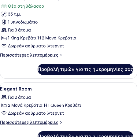
όλων
Στην
Θέα στη θάλασσα
πισίνα
των
35 τ.μ.
φωτογραφιών
για
1 υπνοδωμάτιο
Deluxe
Για 3 άτομα
Δωμάτιο,
1 King Κρεβάτι Ή 2 Μονά Κρεβάτια
Θέα
Δωρεάν ασύρματο ίντερνετ
στη
Περισσότερες
Περισσότερες λεπτομέρειες
Θάλασσα
λεπτομέρειες
για
Προβολή τιμών για τις ημερομηνίες σας
Deluxe
Δωμάτιο,
Θέα
Προβολή
Χρηματοκιβώτιο στο δωμάτιο, γραφ
6
στη
Elegant Room
όλων
Θάλασσα
Για 2 άτομα
των
2 Μονά Κρεβάτια Ή 1 Queen Κρεβάτι
φωτογραφιών
για
Δωρεάν ασύρματο ίντερνετ
Elegant
Περισσότερες
Περισσότερες λεπτομέρειες
Room
λεπτομέρειες
για
Προβολή τιμών για τις ημερομηνίες σας