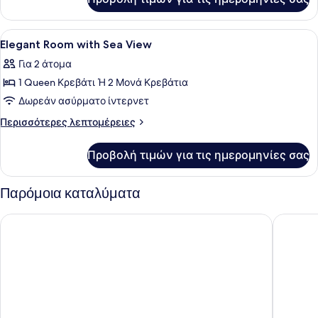
Elegant
Room
Προβολή
Χρηματοκιβώτιο στο δωμάτιο, γραφ
3
Elegant Room with Sea View
όλων
Για 2 άτομα
των
1 Queen Κρεβάτι Ή 2 Μονά Κρεβάτια
φωτογραφιών
για
Δωρεάν ασύρματο ίντερνετ
Elegant
Περισσότερες
Περισσότερες λεπτομέρειες
Room
λεπτομέρειες
για
with
Προβολή τιμών για τις ημερομηνίες σας
Elegant
Sea
Room
View
with
Παρόμοια καταλύματα
Sea
View
Nissi Beach Resort
Vassos N