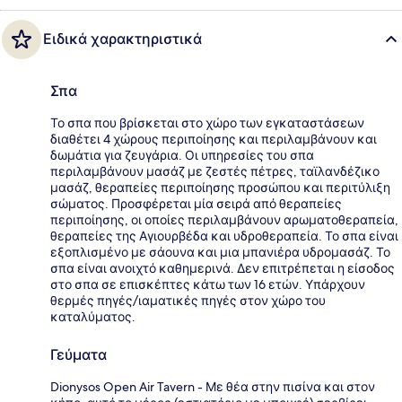
Ειδικά χαρακτηριστικά
Σπα
Το σπα που βρίσκεται στο χώρο των εγκαταστάσεων
διαθέτει 4 χώρους περιποίησης και περιλαμβάνουν και
δωμάτια για ζευγάρια. Οι υπηρεσίες του σπα
περιλαμβάνουν μασάζ με ζεστές πέτρες, ταϊλανδέζικο
μασάζ, θεραπείες περιποίησης προσώπου και περιτύλιξη
σώματος. Προσφέρεται μία σειρά από θεραπείες
περιποίησης, οι οποίες περιλαμβάνουν αρωματοθεραπεία,
θεραπείες της Αγιουρβέδα και υδροθεραπεία. Το σπα είναι
εξοπλισμένο με σάουνα και μια μπανιέρα υδρομασάζ. Το
σπα είναι ανοιχτό καθημερινά. Δεν επιτρέπεται η είσοδος
στο σπα σε επισκέπτες κάτω των 16 ετών. Υπάρχουν
θερμές πηγές/ιαματικές πηγές στον χώρο του
καταλύματος.
Γεύματα
Dionysos Open Air Tavern - Με θέα στην πισίνα και στον