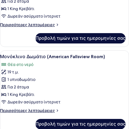
Μονόκλινο
Για 2 άτομα
Δωμάτιο,
1 King Κρεβάτι
Θέα
Δωρεάν ασύρματο ίντερνετ
στο
Περισσότερες
Περισσότερες λεπτομέρειες
Ποτάμι
λεπτομέρειες
(Riverview
για
Προβολή τιμών για τις ημερομηνίες σας
Room)
Μονόκλινο
Δωμάτιο,
Θέα
Προβολή
Ένα δωμάτιο ξενοδοχείου με ένα μ
5
στο
Μονόκλινο Δωμάτιο (American Fallsview Room)
όλων
Ποτάμι
Θέα στο νερό
(Riverview
των
Room)
19 τ.μ.
φωτογραφιών
για
1 υπνοδωμάτιο
Μονόκλινο
Για 2 άτομα
Δωμάτιο
1 King Κρεβάτι
(American
Δωρεάν ασύρματο ίντερνετ
Fallsview
Περισσότερες
Περισσότερες λεπτομέρειες
Room)
λεπτομέρειες
για
Προβολή τιμών για τις ημερομηνίες σας
Μονόκλινο