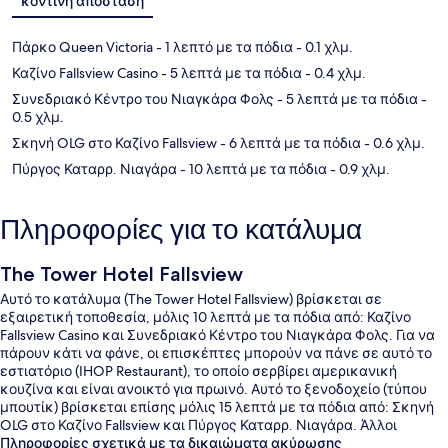
κοντινή απόσταση
Πάρκο Queen Victoria
- 1 λεπτό με τα πόδια
- 0.1 χλμ.
Καζίνο Fallsview Casino
- 5 λεπτά με τα πόδια
- 0.4 χλμ.
Συνεδριακό Κέντρο του Νιαγκάρα Φολς
- 5 λεπτά με τα πόδια
-
0.5 χλμ.
Σκηνή OLG στο Καζίνο Fallsview
- 6 λεπτά με τα πόδια
- 0.6 χλμ.
Πύργος Καταρρ. Νιαγάρα
- 10 λεπτά με τα πόδια
- 0.9 χλμ.
Πληροφορίες για το κατάλυμα
The Tower Hotel Fallsview
Αυτό το κατάλυμα (The Tower Hotel Fallsview) βρίσκεται σε
εξαιρετική τοποθεσία, μόλις 10 λεπτά με τα πόδια από: Καζίνο
Fallsview Casino και Συνεδριακό Κέντρο του Νιαγκάρα Φολς. Για να
πάρουν κάτι να φάνε, οι επισκέπτες μπορούν να πάνε σε αυτό το
εστιατόριο (IHOP Restaurant), το οποίο σερβίρει αμερικανική
κουζίνα και είναι ανοικτό για πρωινό. Αυτό το ξενοδοχείο (τύπου
μπουτίκ) βρίσκεται επίσης μόλις 15 λεπτά με τα πόδια από: Σκηνή
OLG στο Καζίνο Fallsview και Πύργος Καταρρ. Νιαγάρα. Άλλοι
ταξιδιώτες λατρεύουν το εξυπηρετικό προσωπικό και την
Πληροφορίες σχετικά με τα δικαιώματα ακύρωσης