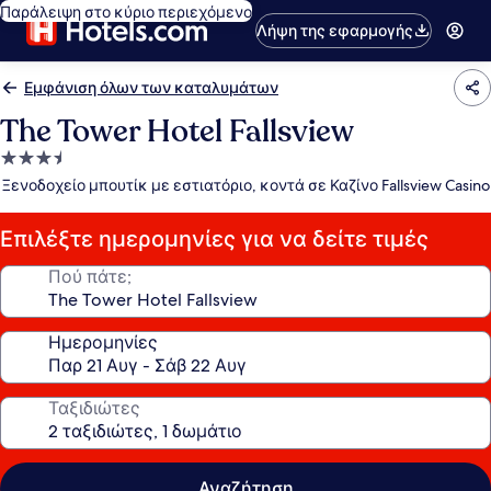
Παράλειψη στο κύριο περιεχόμενο
Λήψη της εφαρμογής
Εμφάνιση όλων των καταλυμάτων
The Tower Hotel Fallsview
Κατάλυμα
με
Ξενοδοχείο μπουτίκ με εστιατόριο, κοντά σε Καζίνο Fallsview Casino
3.5
αστέρια
Επιλέξτε ημερομηνίες για να δείτε τιμές
Πού πάτε;
Ημερομηνίες
Ταξιδιώτες
Αναζήτηση