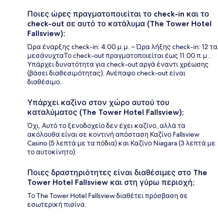
Ποιες ώρες πραγματοποιείται το check-in και το
check-out σε αυτό το κατάλυμα (The Tower Hotel
Fallsview);
Ώρα έναρξης check-in: 4:00 μ.μ. – Ώρα λήξης check-in: 12 τα
μεσάνυχταΤο check-out πραγματοποιείται έως 11:00 π.μ..
Υπάρχει δυνατότητα για check-out αργά έναντι χρέωσης
(βάσει διαθεσιμότητας). Ανέπαφο check-out είναι
διαθέσιμο.
Υπάρχει καζίνο στον χώρο αυτού του
καταλύματος (The Tower Hotel Fallsview);
Όχι, Αυτό το ξενοδοχείο δεν έχει καζίνο, αλλά τα
ακόλουθα είναι σε κοντινή απόσταση Καζίνο Fallsview
Casino (5 λεπτά με τα πόδια) και Καζίνο Niagara (3 λεπτά με
το αυτοκίνητο).
Ποιες δραστηριότητες είναι διαθέσιμες στο The
Tower Hotel Fallsview και στη γύρω περιοχή;
Το The Tower Hotel Fallsview διαθέτει πρόσβαση σε
εσωτερική πισίνα.