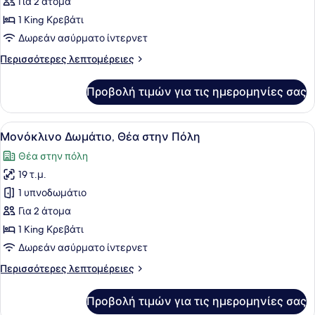
Μονόκλινο
Για 2 άτομα
Δωμάτιο
1 King Κρεβάτι
(Premium
Δωρεάν ασύρματο ίντερνετ
Full
Περισσότερες
Περισσότερες λεπτομέρειες
Fallsview
λεπτομέρειες
Room)
για
Προβολή τιμών για τις ημερομηνίες σας
Μονόκλινο
Δωμάτιο
(Premium
Προβολή
Ένα δωμάτιο ξενοδοχείου με ένα μ
5
Full
Μονόκλινο Δωμάτιο, Θέα στην Πόλη
όλων
Fallsview
Θέα στην πόλη
Room)
των
19 τ.μ.
φωτογραφιών
για
1 υπνοδωμάτιο
Μονόκλινο
Για 2 άτομα
Δωμάτιο,
1 King Κρεβάτι
Θέα
Δωρεάν ασύρματο ίντερνετ
στην
Περισσότερες
Περισσότερες λεπτομέρειες
Πόλη
λεπτομέρειες
για
Προβολή τιμών για τις ημερομηνίες σας
Μονόκλινο