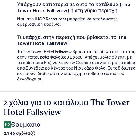
Υπάρχουν εστιατόρια σε αυτό το κατάλυμα (The
Tower Hotel Fallsview) ή στη γύρω περιοχή;
Ναι, στο IHOP Restaurant μπορείτε να απολαύσετε
αμερικανική κουζίνα.
Τι υπάρχει στην περιοχή που βρίσκεται το The
Tower Hotel Fallsview;
Το The Tower Hotel Fallsview βρίσκεται σε δίπλα στο ποτάμι,
στην τοποθεσία Φαλςβιου Σαουθ. Απέχει μόλις 5 λεπτ. με
τα πόδια από Καζίνο Fallsview Casino και 6 λεπτ. με τα πόδια
από Συνεδριακό Κέντρο του Νιαγκάρα Φολς. Οι ταξιδιώτες
εκτιμούν ιδιαίτερα την υπέροχη τοποθεσία αυτού του
ξενοδοχείου.
Σχόλια για το κατάλυμα The Tower
Σχόλια
Hotel Fallsview
Θαυμάσιο
9,0
2.346 σχόλια