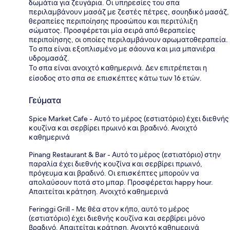
δωμάτια για ζευγάρια. Οι υπηρεσίες του σπα
περιλαμβάνουν μασάζ με ζεστές πέτρες, σουηδικό μασάζ,
θεραπείες περιποίησης προσώπου και περιτύλιξη
σώματος. Προσφέρεται μία σειρά από θεραπείες
περιποίησης, οι οποίες περιλαμβάνουν αρωματοθεραπεία.
Το σπα είναι εξοπλισμένο με σάουνα και μια μπανιέρα
υδρομασάζ.
Το σπα είναι ανοιχτό καθημερινά. Δεν επιτρέπεται η
είσοδος στο σπα σε επισκέπτες κάτω των 16 ετών.
Γεύματα
Spice Market Cafe - Αυτό το μέρος (εστιατόριο) έχει διεθνής
κουζίνα και σερβίρει πρωινό και βραδινό. Ανοιχτό
καθημερινά
Pinang Restaurant & Bar - Αυτό το μέρος (εστιατόριο) στην
παραλία έχει διεθνής κουζίνα και σερβίρει πρωινό,
πρόγευμα και βραδινό. Οι επισκέπτες μπορούν να
απολαύσουν ποτά στο μπαρ. Προσφέρεται happy hour.
Απαιτείται κράτηση. Ανοιχτό καθημερινά
Feringgi Grill - Με θέα στον κήπο, αυτό το μέρος
(εστιατόριο) έχει διεθνής κουζίνα και σερβίρει μόνο
βραδινό. Απαιτείται κράτηση. Ανοιχτό καθημερινά