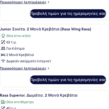
Μονά
Περισσότερες
Περισσότερες λεπτομέρειες
Κρεβάτια,
λεπτομέρειες
Θέα
για
Προβολή τιμών για τις ημερομηνίες σας
Deluxe
στη
Δωμάτιο,
Θάλασσα
2
Προβολή
Ένα δωμάτιο ξενοδοχείου με δύο κρ
(Garden)
9
Μονά
Junior Σουίτα, 2 Μονά Κρεβάτια (Rasa Wing Rasa)
όλων
Κρεβάτια,
Θέα στον κήπο
Θέα
των
στη
62 τ.μ.
φωτογραφιών
Θάλασσα
για
Για 4 άτομα
(Garden)
Junior
2 Μονά Κρεβάτια
Σουίτα,
Δωρεάν ασύρματο ίντερνετ
2
Περισσότερες
Περισσότερες λεπτομέρειες
Μονά
λεπτομέρειες
Κρεβάτια
για
Προβολή τιμών για τις ημερομηνίες σας
Junior
(Rasa
Σουίτα,
Wing
2
Προβολή
Ένα δωμάτιο ξενοδοχείου με ένα μ
Rasa)
10
Μονά
Rasa Superior, Δωμάτιο, 2 Μονά Κρεβάτια
όλων
Κρεβάτια
Θέα στο θέρετρο
(Rasa
των
Wing
40 τ.μ.