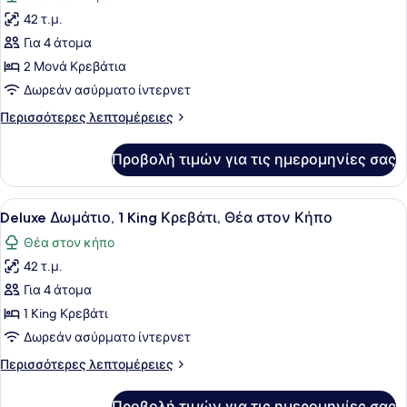
των
42 τ.μ.
φωτογραφιών
για
Για 4 άτομα
Deluxe
2 Μονά Κρεβάτια
Δωμάτιο,
Δωρεάν ασύρματο ίντερνετ
2
Περισσότερες
Περισσότερες λεπτομέρειες
Μονά
λεπτομέρειες
Κρεβάτια,
για
Προβολή τιμών για τις ημερομηνίες σας
Deluxe
Θέα
Δωμάτιο,
στον
2
Προβολή
Ένα δωμάτιο ξενοδοχείου με ένα κρ
Κήπο
6
Μονά
Deluxe Δωμάτιο, 1 King Κρεβάτι, Θέα στον Κήπο
όλων
Κρεβάτια,
Θέα στον κήπο
Θέα
των
στον
42 τ.μ.
φωτογραφιών
Κήπο
για
Για 4 άτομα
Deluxe
1 King Κρεβάτι
Δωμάτιο,
Δωρεάν ασύρματο ίντερνετ
1
Περισσότερες
Περισσότερες λεπτομέρειες
King
λεπτομέρειες
Κρεβάτι,
για
Προβολή τιμών για τις ημερομηνίες σας