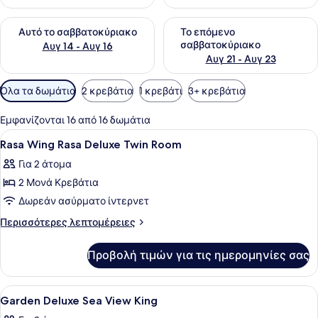
Έλεγχος διαθεσιμότητας για αυτό το σαββατοκύριακο Αυγ 1
Έλεγχος διαθεσιμότητας για
Αυτό το σαββατοκύριακο
Το επόμενο
σαββατοκύριακο
Αυγ 14 - Αυγ 16
Αυγ 21 - Αυγ 23
Διαθέσιμα
Όλα τα δωμάτια
2 κρεβάτια
1 κρεβάτι
3+ κρεβάτια
φίλτρα
για
Εμφανίζονται 16 από 16 δωμάτια
τα
Προβολή
Κλινοσκεπάσματα υψηλής ποιότητας
11
Rasa Wing Rasa Deluxe Twin Room
δωμάτια
όλων
Για 2 άτομα
των
2 Μονά Κρεβάτια
φωτογραφιών
για
Δωρεάν ασύρματο ίντερνετ
Rasa
Περισσότερες
Περισσότερες λεπτομέρειες
Wing
λεπτομέρειες
για
Rasa
Προβολή τιμών για τις ημερομηνίες σας
Rasa
Deluxe
Wing
Twin
Rasa
Προβολή
Κλινοσκεπάσματα υψηλής ποιότητας
8
Room
Deluxe
Garden Deluxe Sea View King
όλων
Twin