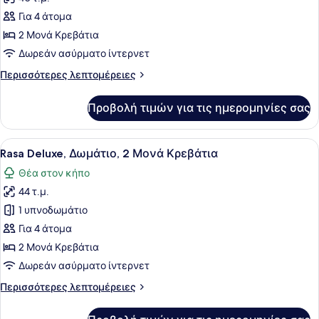
φωτογραφιών
Rasa)
για
Για 4 άτομα
Rasa
2 Μονά Κρεβάτια
Superior,
Δωρεάν ασύρματο ίντερνετ
Δωμάτιο,
Περισσότερες
Περισσότερες λεπτομέρειες
2
λεπτομέρειες
Μονά
για
Προβολή τιμών για τις ημερομηνίες σας
Rasa
Κρεβάτια
Superior,
Δωμάτιο,
Προβολή
Ένα δωμάτιο ξενοδοχείου με ένα με
8
2
Rasa Deluxe, Δωμάτιο, 2 Μονά Κρεβάτια
όλων
Μονά
Θέα στον κήπο
Κρεβάτια
των
44 τ.μ.
φωτογραφιών
για
1 υπνοδωμάτιο
Rasa
Για 4 άτομα
Deluxe,
2 Μονά Κρεβάτια
Δωμάτιο,
Δωρεάν ασύρματο ίντερνετ
2
Περισσότερες
Περισσότερες λεπτομέρειες
Μονά
λεπτομέρειες
Κρεβάτια
για