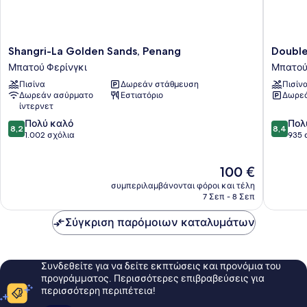
Shangri-
DoubleT
Shangri-La Golden Sands, Penang
Double
La
Resort
Μπατού Φερίνγκι
Μπατού
Golden
by
Πισίνα
Δωρεάν στάθμευση
Πισίν
Sands,
Hilton
Δωρεάν ασύρματο
Εστιατόριο
Δωρεά
Penang
Hotel
ίντερνετ
Μπατού
Penang
8.2
8.4
Φερίνγκι
Πολύ καλό
Μπατού
Πολ
8,2
8,4
στα
στα
1.002 σχόλια
Φερίνγκ
935 
10,
10,
Πολύ
Πολύ
Η
100 €
καλό,
καλό,
τιμή
1.002
935
συμπεριλαμβάνονται φόροι και τέλη
είναι
σχόλια
σχόλια
7 Σεπ - 8 Σεπ
100 €
Σύγκριση παρόμοιων καταλυμάτων
Συνδεθείτε για να δείτε εκπτώσεις και προνόμια του
προγράμματος. Περισσότερες επιβραβεύσεις για
περισσότερη περιπέτεια!