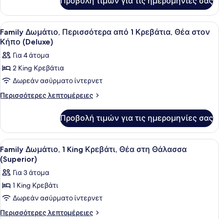
Προβολή τιμών για τις ημερομηνίες σας
Rasa
Deluxe,
Δωμάτιο,
Προβολή
Ένα δωμάτιο ξενοδοχείου με ένα με
1
2
Family Δωμάτιο, Περισσότερα από 1 Κρεβάτια, Θέα στον
όλων
Μονά
Κήπο (Deluxe)
Κρεβάτια
των
Για 4 άτομα
φωτογραφιών
2 King Κρεβάτια
για
Δωρεάν ασύρματο ίντερνετ
Family
Δωμάτιο,
Περισσότερες
Περισσότερες λεπτομέρειες
λεπτομέρειες
Περισσότερα
για
από
Προβολή τιμών για τις ημερομηνίες σας
Family
1
Δωμάτιο,
Κρεβάτια,
Περισσότερα
Προβολή
Ένα δωμάτιο ξενοδοχείου με δύο με
1
από
Θέα
Family Δωμάτιο, 1 King Κρεβάτι, Θέα στη Θάλασσα
όλων
1
(Superior)
στον
Κρεβάτια,
των
Κήπο
Για 3 άτομα
Θέα
φωτογραφιών
(Deluxe)
στον
1 King Κρεβάτι
για
Κήπο
Δωρεάν ασύρματο ίντερνετ
Family
(Deluxe)
Δωμάτιο,
Περισσότερες
Περισσότερες λεπτομέρειες