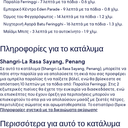
Παραλία Ferringgi
- 7 λεπτά με τα πόδια
- 0.6 χλμ.
Εμπορικό Κέντρο Eden Parade
- 9 λεπτά με τα πόδια
- 0.8 χλμ.
Όρμος του Φεγγαρόφωτος
- 14 λεπτά με τα πόδια
- 1.2 χλμ.
Νυχτερινή Αγορά Batu Feringghi
- 16 λεπτά με τα πόδια
- 1.3 χλμ.
Μαϊάμι Μπιτς
- 3 λεπτά με το αυτοκίνητο
- 1.9 χλμ.
Πληροφορίες για το κατάλυμα
Shangri-La Rasa Sayang, Penang
Σε αυτό το κατάλυμα (Shangri-La Rasa Sayang, Penang), μπορείτε να
πάτε στην παραλία για να απολαύσετε τη σκιά που σας προσφέρει
μια ομπρέλα παραλίας ή να παίξετε βόλεϊ, ενώ θα βρίσκεστε σε
απόσταση 10 λεπτών με τα πόδια από: Παραλία Ferringgi. Στις 2
εξωτερικές πισίνες θα έχετε την ευκαιρία να διασκεδάσετε, ενώ
οι επισκέπτες που έχουν όρεξη για περιποιήσεις μπορούν να
επισκεφτούν το σπα για να απολαύσουν μασάζ με ζεστές πέτρες,
περιτυλίξεις σώματος και αρωματοθεραπεία. Το εστιατόριο (Spice
Market Cafe), ένα από τα 3 εστιατόρια, σερβίρει διεθνής κουζίνα και
Πληροφορίες σχετικά με τα δικαιώματα ακύρωσης
είναι ανοικτό για πρωινό και βραδινό. Άλλες παροχές που
προσφέρονται σε αυτό το θέρετρο (πολυτελείας) είναι 2
Περισσότερα για αυτό το κατάλυμα
μπαρ/lounge, γήπεδο γκολφ και δωρεάν κλαμπ για παιδιά. Άλλοι