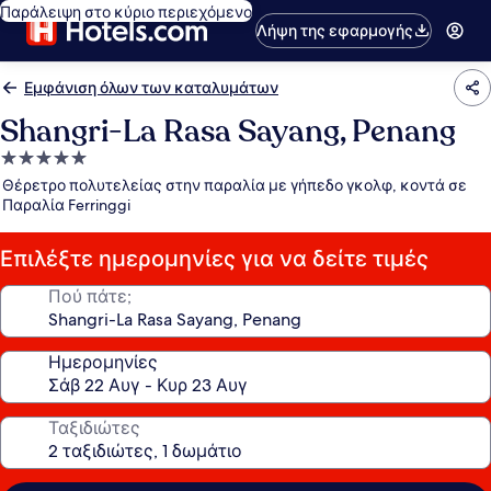
Παράλειψη στο κύριο περιεχόμενο
Λήψη της εφαρμογής
Εμφάνιση όλων των καταλυμάτων
Shangri-La Rasa Sayang, Penang
Κατάλυμα
με
Θέρετρο πολυτελείας στην παραλία με γήπεδο γκολφ, κοντά σε
5.0
Παραλία Ferringgi
αστέρια
Επιλέξτε ημερομηνίες για να δείτε τιμές
Πού πάτε;
Ημερομηνίες
Ταξιδιώτες