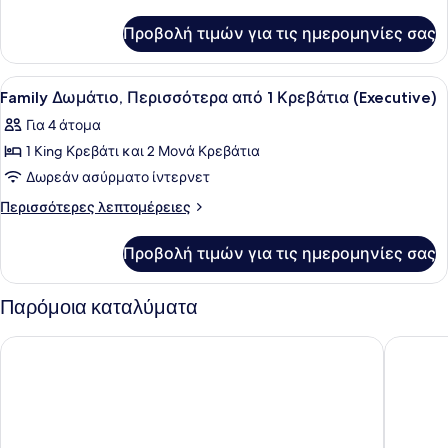
λεπτομέρειες
1
για
King
Προβολή τιμών για τις ημερομηνίες σας
Family
Κρεβάτι,
Δωμάτιο,
Θέα
1
Προβολή
Family Δωμάτιο, Περισσότερα από 1
1
King
στη
Family Δωμάτιο, Περισσότερα από 1 Κρεβάτια (Executive)
όλων
Κρεβάτι,
Θάλασσα
Για 4 άτομα
Θέα
των
(Superior)
στη
1 King Κρεβάτι και 2 Μονά Κρεβάτια
φωτογραφιών
Θάλασσα
για
Δωρεάν ασύρματο ίντερνετ
(Superior)
Family
Περισσότερες
Περισσότερες λεπτομέρειες
Δωμάτιο,
λεπτομέρειες
για
Περισσότερα
Προβολή τιμών για τις ημερομηνίες σας
Family
από
Δωμάτιο,
1
Περισσότερα
Παρόμοια καταλύματα
Κρεβάτια
από
1
(Executive)
Shangri-La Golden Sands, Penang
DoubleTr
Κρεβάτια
(Executive)