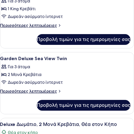
Για 3 άτομα
Room
των
1 King Κρεβάτι
φωτογραφιών
για
Δωρεάν ασύρματο ίντερνετ
Garden
Περισσότερες
Περισσότερες λεπτομέρειες
Deluxe
λεπτομέρειες
για
Sea
Προβολή τιμών για τις ημερομηνίες σας
Garden
View
Deluxe
King
Sea
Προβολή
Κλινοσκεπάσματα υψηλής ποιότητας
19
View
Garden Deluxe Sea View Twin
όλων
King
Για 3 άτομα
των
2 Μονά Κρεβάτια
φωτογραφιών
για
Δωρεάν ασύρματο ίντερνετ
Garden
Περισσότερες
Περισσότερες λεπτομέρειες
Deluxe
λεπτομέρειες
για
Sea
Προβολή τιμών για τις ημερομηνίες σας
Garden
View
Deluxe
Twin
Sea
Προβολή
Ένα δωμάτιο ξενοδοχείου με δύο κρ
6
View
Deluxe Δωμάτιο, 2 Μονά Κρεβάτια, Θέα στον Κήπο
όλων
Twin
Θέα στον κήπο