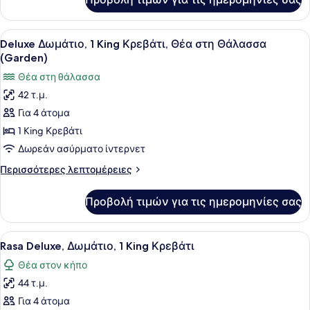
Deluxe
Θέα
Δωμάτιο,
στον
1
Προβολή
Ένα δωμάτιο ξενοδοχείου με ένα με
Κήπο
6
King
Deluxe Δωμάτιο, 1 King Κρεβάτι, Θέα στη Θάλασσα
όλων
Κρεβάτι,
(Garden)
Θέα
των
Θέα στη θάλασσα
στον
φωτογραφιών
Κήπο
42 τ.μ.
για
Για 4 άτομα
Deluxe
Δωμάτιο,
1 King Κρεβάτι
1
Δωρεάν ασύρματο ίντερνετ
King
Περισσότερες
Περισσότερες λεπτομέρειες
Κρεβάτι,
λεπτομέρειες
Θέα
για
Προβολή τιμών για τις ημερομηνίες σας
Deluxe
στη
Δωμάτιο,
Θάλασσα
1
Προβολή
Ένα δωμάτιο ξενοδοχείου με ένα με
(Garden)
6
King
Rasa Deluxe, Δωμάτιο, 1 King Κρεβάτι
όλων
Κρεβάτι,
Θέα στον κήπο
Θέα
των
στη
44 τ.μ.
φωτογραφιών
Θάλασσα
για
Για 4 άτομα
(Garden)