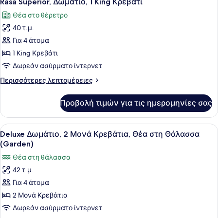
Rasa Superior, Δωμάτιο, 1 King Κρεβάτι
όλων
Κρεβάτι
Θέα στο θέρετρο
(Rasa
των
Wing
40 τ.μ.
φωτογραφιών
Rasa)
για
Για 4 άτομα
Rasa
1 King Κρεβάτι
Superior,
Δωρεάν ασύρματο ίντερνετ
Δωμάτιο,
Περισσότερες
Περισσότερες λεπτομέρειες
1
λεπτομέρειες
King
για
Προβολή τιμών για τις ημερομηνίες σας
Rasa
Κρεβάτι
Superior,
Δωμάτιο,
Προβολή
Ένα δωμάτιο ξενοδοχείου με δύο κ
5
1
Deluxe Δωμάτιο, 2 Μονά Κρεβάτια, Θέα στη Θάλασσα
όλων
King
(Garden)
Κρεβάτι
των
Θέα στη θάλασσα
φωτογραφιών
42 τ.μ.
για
Για 4 άτομα
Deluxe
Δωμάτιο,
2 Μονά Κρεβάτια
2
Δωρεάν ασύρματο ίντερνετ