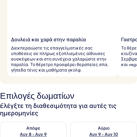
Δουλειά και χαρά στην παραλία
Γαστρ
Διεκπεραιώστε τις επαγγελματικές σας
Το θέρε
υποθέσεις σε πλήρως εξοπλισμένες αίθουσες
κουζίνα
συσκέψεων και στη συνέχεια χαλαρώστε στην
Σερβίρε
παραλία. Το θέρετρο προσφέρει θεραπείες σπα,
και veg
γήπεδα τένις και μαθήματα γκολφ.
Επιλογές δωματίων
Ελέγξτε τη διαθεσιμότητα για αυτές τις
ημερομηνίες
Έλεγχος διαθεσιμότητας για απόψε Αυγ 8 - Αυγ 9
Έλεγχος διαθεσιμότητας για 
Απόψε
Αύριο
Αυγ 8 - Αυγ 9
Αυγ 9 - Αυγ 10