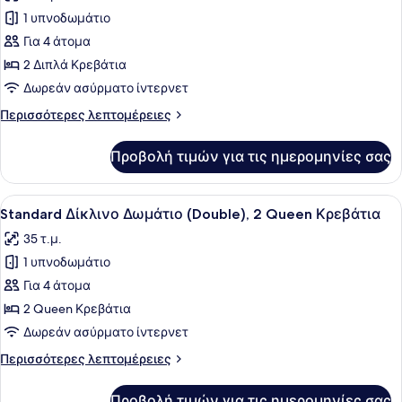
των
1 υπνοδωμάτιο
φωτογραφιών
για
Για 4 άτομα
Basic
2 Διπλά Κρεβάτια
Δίκλινο
Δωρεάν ασύρματο ίντερνετ
Δωμάτιο
Περισσότερες
Περισσότερες λεπτομέρειες
(Double)
λεπτομέρειες
για
Προβολή τιμών για τις ημερομηνίες σας
Basic
Δίκλινο
Δωμάτιο
Προβολή
Ένα δωμάτιο ξενοδοχείου με ένα με
26
(Double)
Standard Δίκλινο Δωμάτιο (Double), 2 Queen Κρεβάτια
όλων
35 τ.μ.
των
1 υπνοδωμάτιο
φωτογραφιών
για
Για 4 άτομα
Standard
2 Queen Κρεβάτια
Δίκλινο
Δωρεάν ασύρματο ίντερνετ
Δωμάτιο
Περισσότερες
Περισσότερες λεπτομέρειες
(Double),
λεπτομέρειες
2
για
Προβολή τιμών για τις ημερομηνίες σας