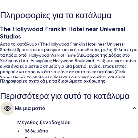
Πληροφορίες για το κατάλυμα
The Hollywood Franklin Hotel near Universal
Studios
Αυτό το κατάλυμα ( The Hollywood Franklin Hotel near Universal
Studios) βρίσκεται σε μια φανταστική τοποθεσία, μόλις 10 λεπτά με
τα πόδια από: Hollywood Walk of Fame (Λεωφόρος της Δόξας στο
Χόλιγουντ) και Λεωφόρος Hollywood Boulevard. Η εξωτερική πισίνα
είναι ένα εξαιρετικό σημείο για μια βουτιά, ενώ οι επισκέπτες
μπορούν να πάρουν κάτι να φάνε σε αυτό το εστιατόριο (Clark
Street Diner), το οποίο σερβίρει αμερικανική κουζίνα και είναι
Πληροφορίες σχετικά με τα δικαιώματα ακύρωσης
ανοικτό για πρωινό και μεσημεριανό. Αυτό το ξενοδοχείο (στυλ Αρ
Ντεκό) διαθέτει επίσης μπαρ/lounge, γυμναστήριο και μπαρ με
Περισσότερα για αυτό το κατάλυμα
σνακ/ντελικατέσεν. Άλλοι ταξιδιώτες λατρεύουν την πισίνα και το
εξυπηρετικό προσωπικό. Το κατάλυμα βρίσκεται πολύ κοντά με τα
πόδια από τα μέσα μαζικής μεταφοράς: το σημείο επιβίβασης
Με μια ματιά
Σταθμός Hollywood - Vine Station βρίσκεται σε απόσταση 7 λεπτών.
Μέγεθος ξενοδοχείου
86 δωμάτια