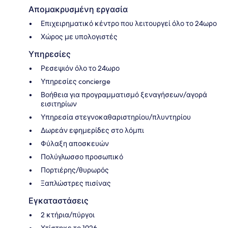
Απομακρυσμένη εργασία
Επιχειρηματικό κέντρο που λειτουργεί όλο το 24ωρο
Χώρος με υπολογιστές
Υπηρεσίες
Ρεσεψιόν όλο το 24ωρο
Υπηρεσίες concierge
Βοήθεια για προγραμματισμό ξεναγήσεων/αγορά
εισιτηρίων
Υπηρεσία στεγνοκαθαριστηρίου/πλυντηρίου
Δωρεάν εφημερίδες στο λόμπι
Φύλαξη αποσκευών
Πολύγλωσσο προσωπικό
Πορτιέρης/θυρωρός
Ξαπλώστρες πισίνας
Εγκαταστάσεις
2 κτήρια/πύργοι