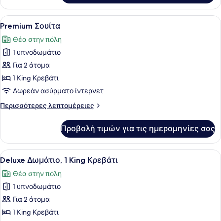
Δωμάτιο
Προβολή
Ένα μικρό, λειτουργικό δωμάτιο ξε
20
Premium Σουίτα
όλων
Θέα στην πόλη
των
1 υπνοδωμάτιο
φωτογραφιών
για
Για 2 άτομα
Premium
1 King Κρεβάτι
Σουίτα
Δωρεάν ασύρματο ίντερνετ
Περισσότερες
Περισσότερες λεπτομέρειες
λεπτομέρειες
για
Προβολή τιμών για τις ημερομηνίες σας
Premium
Σουίτα
Προβολή
Ένα υπνοδωμάτιο με έναν πράσινο 
18
Deluxe Δωμάτιο, 1 King Κρεβάτι
όλων
Θέα στην πόλη
των
1 υπνοδωμάτιο
φωτογραφιών
για
Για 2 άτομα
Deluxe
1 King Κρεβάτι