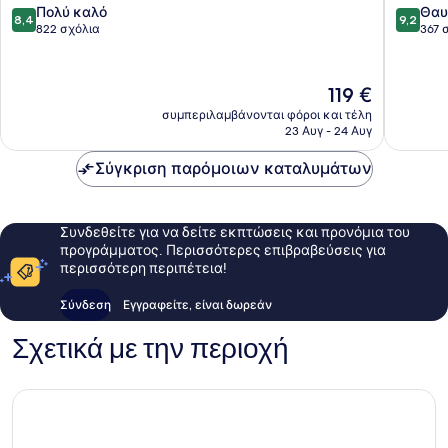
8.4
9.2
Πολύ καλό
Θαυ
8,4
9,2
στα
στα
822 σχόλια
367 
10,
10,
Πολύ
Θαυμάσ
καλό,
367
Η
119 €
822
σχόλια
τιμή
συμπεριλαμβάνονται φόροι και τέλη
σχόλια
είναι
23 Αυγ - 24 Αυγ
119 €
Σύγκριση παρόμοιων καταλυμάτων
Συνδεθείτε για να δείτε εκπτώσεις και προνόμια του
προγράμματος. Περισσότερες επιβραβεύσεις για
περισσότερη περιπέτεια!
Σύνδεση
Εγγραφείτε, είναι δωρεάν
Σχετικά με την περιοχή