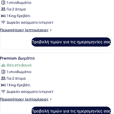
1 υπνοδωμάτιο
φωτογραφιών
για
Για 2 άτομα
Design
1 King Κρεβάτι
Μονόκλινο
Δωρεάν ασύρματο ίντερνετ
Δωμάτιο
Περισσότερες
Περισσότερες λεπτομέρειες
λεπτομέρειες
για
Προβολή τιμών για τις ημερομηνίες σας
Design
Μονόκλινο
Δωμάτιο
Προβολή
Ένας λόφος με την επιγραφή «Χόλι
18
Premium Δωμάτιο
όλων
Θέα στο βουνό
των
1 υπνοδωμάτιο
φωτογραφιών
για
Για 2 άτομα
Premium
1 King Κρεβάτι
Δωμάτιο
Δωρεάν ασύρματο ίντερνετ
Περισσότερες
Περισσότερες λεπτομέρειες
λεπτομέρειες
για
Προβολή τιμών για τις ημερομηνίες σας
Premium