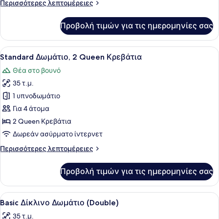
Περισσότερες
Περισσότερες λεπτομέρειες
Κρεβάτι
λεπτομέρειες
για
Προβολή τιμών για τις ημερομηνίες σας
Executive
Δωμάτιο,
1
Προβολή
Ένα δωμάτιο ξενοδοχείου με δύο κρ
34
King
Standard Δωμάτιο, 2 Queen Κρεβάτια
όλων
Κρεβάτι
Θέα στο βουνό
των
35 τ.μ.
φωτογραφιών
για
1 υπνοδωμάτιο
Standard
Για 4 άτομα
Δωμάτιο,
2 Queen Κρεβάτια
2
Δωρεάν ασύρματο ίντερνετ
Queen
Περισσότερες
Περισσότερες λεπτομέρειες
Κρεβάτια
λεπτομέρειες
για
Προβολή τιμών για τις ημερομηνίες σας
Standard
Δωμάτιο,
2
Προβολή
Ένα δωμάτιο ξενοδοχείου με ένα κρ
29
Queen
Basic Δίκλινο Δωμάτιο (Double)
όλων
Κρεβάτια
35 τ.μ.