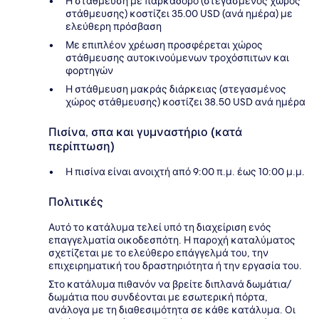
Η στάθμευση με παρκαδόρο (στεγασμένος χώρος
στάθμευσης) κοστίζει 35.00 USD (ανά ημέρα) με
ελεύθερη πρόσβαση
Με επιπλέον χρέωση προσφέρεται χώρος
στάθμευσης αυτοκινούμενων τροχόσπιτων και
φορτηγών
Η στάθμευση μακράς διάρκειας (στεγασμένος
χώρος στάθμευσης) κοστίζει 38.50 USD ανά ημέρα
Πισίνα, σπα και γυμναστήριο (κατά
περίπτωση)
Η πισίνα είναι ανοιχτή από 9:00 π.μ. έως 10:00 μ.μ.
Πολιτικές
Αυτό το κατάλυμα τελεί υπό τη διαχείριση ενός
επαγγελματία οικοδεσπότη. Η παροχή καταλύματος
σχετίζεται με το ελεύθερο επάγγελμά του, την
επιχειρηματική του δραστηριότητα ή την εργασία του.
Στο κατάλυμα πιθανόν να βρείτε διπλανά δωμάτια/
δωμάτια που συνδέονται με εσωτερική πόρτα,
ανάλογα με τη διαθεσιμότητα σε κάθε κατάλυμα. Οι