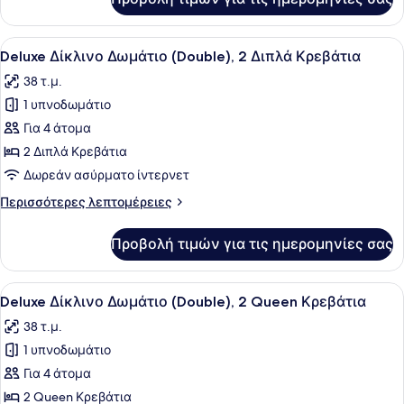
Standard
Queen
Δίκλινο
Κρεβάτια
Δωμάτιο
Προβολή
Ένα δωμάτιο ξενοδοχείου με δύο κρ
28
(Double),
Deluxe Δίκλινο Δωμάτιο (Double), 2 Διπλά Κρεβάτια
όλων
2
38 τ.μ.
Queen
των
Κρεβάτια
1 υπνοδωμάτιο
φωτογραφιών
για
Για 4 άτομα
Deluxe
2 Διπλά Κρεβάτια
Δίκλινο
Δωρεάν ασύρματο ίντερνετ
Δωμάτιο
Περισσότερες
Περισσότερες λεπτομέρειες
(Double),
λεπτομέρειες
2
για
Προβολή τιμών για τις ημερομηνίες σας
Deluxe
Διπλά
Δίκλινο
Κρεβάτια
Δωμάτιο
Προβολή
Ένα δωμάτιο ξενοδοχείου με ένα κρ
35
(Double),
Deluxe Δίκλινο Δωμάτιο (Double), 2 Queen Κρεβάτια
όλων
2
38 τ.μ.
Διπλά
των
Κρεβάτια
1 υπνοδωμάτιο
φωτογραφιών
για
Για 4 άτομα
Deluxe
2 Queen Κρεβάτια