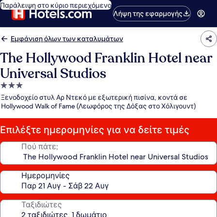
Παράλειψη στο κύριο περιεχόμενο
Λήψη της εφαρμογής
Εμφάνιση όλων των καταλυμάτων
The Hollywood Franklin Hotel near
Universal Studios
Κατάλυμα
με
Ξενοδοχείο στυλ Αρ Ντεκό με εξωτερική πισίνα, κοντά σε
3.0
Hollywood Walk of Fame (Λεωφόρος της Δόξας στο Χόλιγουντ)
αστέρια
Επιλέξτε ημερομηνίες για να δείτε τιμές
Πού πάτε;
Ημερομηνίες
Ταξιδιώτες