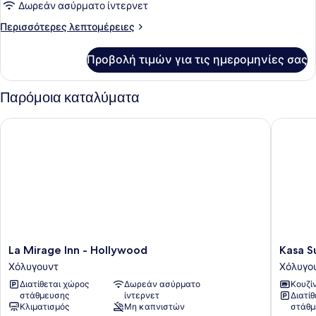
Δωμάτιο,
Δωρεάν ασύρματο ίντερνετ
1
Περισσότερες
Περισσότερες λεπτομέρειες
King
λεπτομέρειες
Κρεβάτι
για
Προβολή τιμών για τις ημερομηνίες σας
Deluxe
Δωμάτιο,
1
Παρόμοια καταλύματα
King
Κρεβάτι
La Mirage Inn - Hollywood
Kasa Sun
La
Kasa
La Mirage Inn - Hollywood
Kasa S
Mirage
Sunset
Χόλυγουντ
Χόλυγο
Inn
Los
Διατίθεται χώρος
Δωρεάν ασύρματο
Κουζί
-
Angeles
στάθμευσης
ίντερνετ
Διατί
Hollywood
Χόλυγο
Κλιματισμός
Μη καπνιστών
στάθμ
Χόλυγουντ