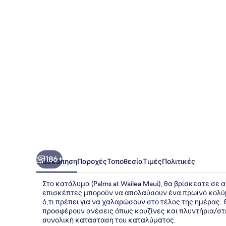
Wailea
Maui
186+
Επισκόπηση
Παροχές
Τοποθεσία
Τιμές
Πολιτικές
Στο κατάλυμα (Palms at Wailea Maui), θα βρίσκεστε σε 
επισκέπτες μπορούν να απολαύσουν ένα πρωινό κολύμ
ό,τι πρέπει για να χαλαρώσουν στο τέλος της ημέρας.
προσφέρουν ανέσεις όπως κουζίνες και πλυντήρια/στε
συνολική κατάσταση του καταλύματος.