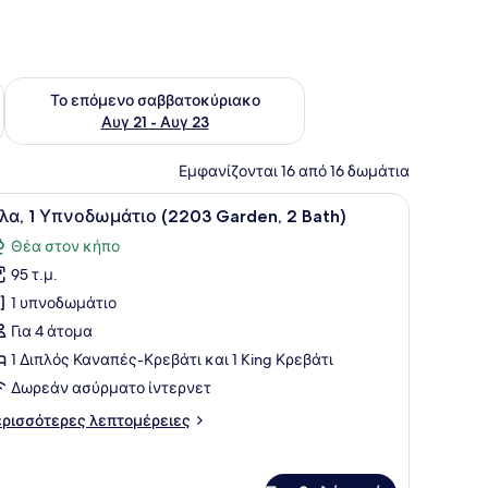
ο σαββατοκύριακο Αυγ 14 - Αυγ 16
Έλεγχος διαθεσιμότητας για το επόμενο σαββατοκύριακο Α
Το επόμενο σαββατοκύριακο
Αυγ 21 - Αυγ 23
Εμφανίζονται 16 από 16 δωμάτια
όραση.
λο καναπέ, δύο πολυθρόνες, ένα τραπεζάκι σαλονιού και ένα φωτιστι
ροβολή
Ένα ευρύχωρο σαλόνι με έναν μεγάλο κανα
7
ίλα, 1 Υπνοδωμάτιο (2203 Garden, 2 Bath)
λων
Θέα στον κήπο
ων
95 τ.μ.
ωτογραφιών
ια
1 υπνοδωμάτιο
ίλα,
Για 4 άτομα
1 Διπλός Καναπές-Κρεβάτι και 1 King Κρεβάτι
πνοδωμάτιο
Δωρεάν ασύρματο ίντερνετ
2203
ρισσότερες
ρισσότερες λεπτομέρειες
arden,
πτομέρειες
α
ath)
λα,