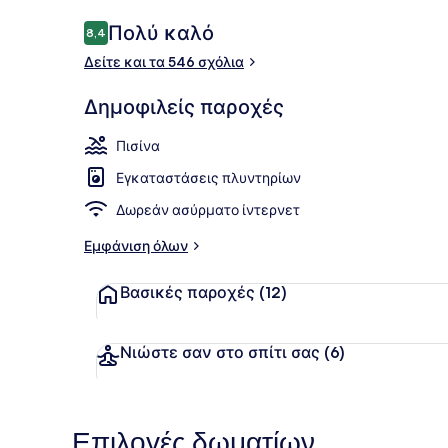
Σχόλια
Πολύ καλό
8,4
8,4 στα 10
Δείτε και τα 546 σχόλια
Εξωτερική π
Δημοφιλείς παροχές
Πισίνα
Εγκαταστάσεις πλυντηρίων
Δωρεάν ασύρματο ίντερνετ
Εμφάνιση όλων
Βασικές παροχές
(12)
Νιώστε σαν στο σπίτι σας
(6)
Επιλογές δωματίων