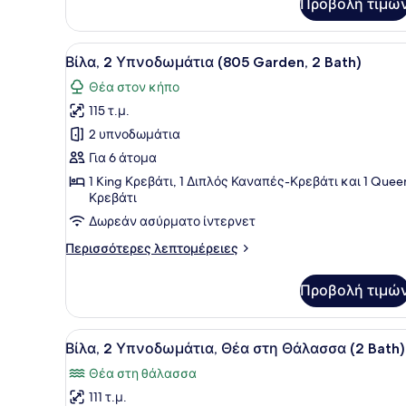
Προβολή τιμώ
Βίλα,
2
Υπνοδωμάτια
Προβολή
Ένα ανοιχτό αίθριο με τραπ
(1806,
10
Βίλα, 2 Υπνοδωμάτια (805 Garden, 2 Bath)
όλων
2
Θέα στον κήπο
Bath)
των
115 τ.μ.
φωτογραφιών
για
2 υπνοδωμάτια
Βίλα,
Για 6 άτομα
2
1 King Κρεβάτι, 1 Διπλός Καναπές-Κρεβάτι και 1 Quee
Υπνοδωμάτια
Κρεβάτι
(805
Δωρεάν ασύρματο ίντερνετ
Garden,
Περισσότερες
Περισσότερες λεπτομέρειες
2
λεπτομέρειες
Bath)
για
Προβολή τιμώ
Βίλα,
2
Υπνοδωμάτια
Προβολή
Ένας ευρύχωρος χώρος καθισ
13
(805
Βίλα, 2 Υπνοδωμάτια, Θέα στη Θάλασσα (2 Bath)
όλων
Garden,
Θέα στη θάλασσα
2
των
Bath)
111 τ.μ.
φωτογραφιών