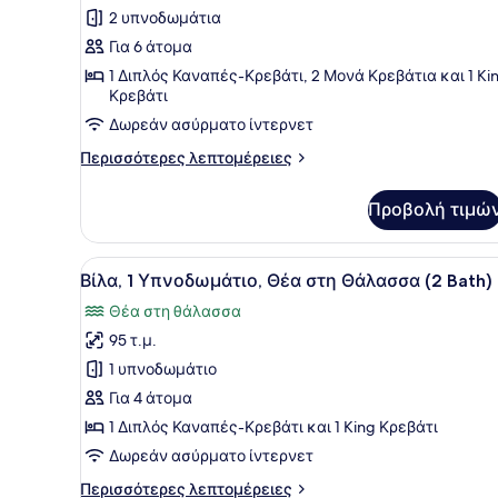
για
2 υπνοδωμάτια
Βίλα,
Για 6 άτομα
2
1 Διπλός Καναπές-Κρεβάτι, 2 Μονά Κρεβάτια και 1 Ki
Υπνοδωμάτια,
Κρεβάτι
Θέα
Δωρεάν ασύρματο ίντερνετ
στη
Περισσότερες
Περισσότερες λεπτομέρειες
Θάλασσα
λεπτομέρειες
(2
για
Προβολή τιμώ
Βίλα,
Bath)
2
Υπνοδωμάτια,
Προβολή
Ένα μπαλκόνι με μια γυάλινη
8
Θέα
Βίλα, 1 Υπνοδωμάτιο, Θέα στη Θάλασσα (2 Bath)
όλων
στη
Θέα στη θάλασσα
Θάλασσα
των
(2
95 τ.μ.
φωτογραφιών
Bath)
για
1 υπνοδωμάτιο
Βίλα,
Για 4 άτομα
1
1 Διπλός Καναπές-Κρεβάτι και 1 King Κρεβάτι
Υπνοδωμάτιο,
Δωρεάν ασύρματο ίντερνετ
Θέα
Περισσότερες
Περισσότερες λεπτομέρειες