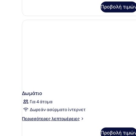
Garden,
2
Προβολή τιμώ
Bath)
Δωμάτιο
Για 4 άτομα
Δωρεάν ασύρματο ίντερνετ
Περισσότερες
Περισσότερες λεπτομέρειες
λεπτομέρειες
για
Προβολή τιμώ
Δωμάτιο