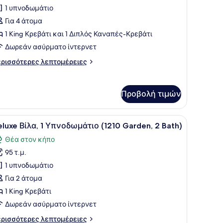
ια
1 υπνοδωμάτιο
ίλα,
Για 4 άτομα
1 King Κρεβάτι και 1 Διπλός Καναπές-Κρεβάτι
πνοδωμάτιο
Δωρεάν ασύρματο ίντερνετ
Garden,
ρισσότερες
ρισσότερες λεπτομέρειες
πτομέρειες
ath)
α
λα,
Προβολή τιμών
νοδωμάτιο
arden,
έκλες με ριγέ ύφασμα και ένα μικρό τραπέζι.
με τηλεόραση, καθίσματα και ένα μπαλκόνι με θέα.
ροβολή
Ένα μπαλκόνι με δύο ξαπλώστρες και ένα 
15
luxe Βίλα, 1 Υπνοδωμάτιο (1210 Garden, 2 Bath)
λων
th)
Θέα στον κήπο
ων
95 τ.μ.
ωτογραφιών
ια
1 υπνοδωμάτιο
eluxe
Για 2 άτομα
ίλα,
1 King Κρεβάτι
Δωρεάν ασύρματο ίντερνετ
πνοδωμάτιο
ρισσότερες
ρισσότερες λεπτομέρειες