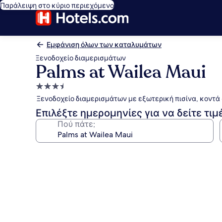
Παράλειψη στο κύριο περιεχόμενο
Εμφάνιση όλων των καταλυμάτων
Ξενοδοχείο διαμερισμάτων
Palms at Wailea Maui
Κατάλυμα
με
Ξενοδοχείο διαμερισμάτων με εξωτερική πισίνα, κοντά 
3.5
Επιλέξτε ημερομηνίες για να δείτε τιμ
αστέρια
Πού πάτε;
Συλλογή
φωτογραφιών
για
Palms
at