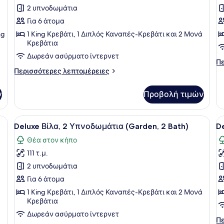
για
γ
2 υπνοδωμάτια
Bath)
Βίλα,
Β
Για 6 άτομα
2
1
ng
1 King Κρεβάτι, 1 Διπλός Καναπές-Κρεβάτι και 2 Μονά
Υπνοδωμάτια,
Υ
Κρεβάτια
Θέα
(
Δωρεάν ασύρματο ίντερνετ
Πε
Πε
στον
2
Περισσότερες
λε
Περισσότερες λεπτομέρειες
Κήπο
B
λεπτομέρειες
γι
(2
για
Βί
ν
Προβολή τιμών
Βίλα,
1
Bath)
2
Υπ
Υπνοδωμάτια,
(G
 πόρτα που οδηγεί σε μια βεράντα, η οποία είναι διακοσμημένη με καρ
Προβολή
Ένας ευρύχωρος χώρος καθιστικού 
Π
12
Θέα
2
Deluxe Βίλα, 2 Υπνοδωμάτια (Garden, 2 Bath)
De
όλων
ό
στον
Ba
Θέα στον κήπο
Κήπο
των
τ
(2
111 τ.μ.
φωτογραφιών
φ
Bath)
για
γ
2 υπνοδωμάτια
Deluxe
D
Για 6 άτομα
Βίλα,
Β
1 King Κρεβάτι, 1 Διπλός Καναπές-Κρεβάτι και 2 Μονά
2
1
Κρεβάτια
Υπνοδωμάτια
Υ
Δωρεάν ασύρματο ίντερνετ
Πε
Πε