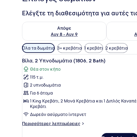
Ελέγξτε τη διαθεσιμότητα για αυτές τ
Έλεγχος διαθεσιμότητας για απόψε Αυγ 8 - Αυγ 9
Έλεγχος διαθ
Απόψε
Αυγ 8 - Αυγ 9
Α
Διαθέσιμα
Όλα τα δωμάτια
3+ κρεβάτια
1 κρεβάτι
2 κρεβάτια
φίλτρα
Προβολή
Ένας ευρύχωρος χώρος καθισ
για
12
Βίλα, 2 Υπνοδωμάτια (1806, 2 Bath)
όλων
τα
Θέα στον κήπο
των
δωμάτια
115 τ.μ.
φωτογραφιών
για
2 υπνοδωμάτια
Βίλα,
Για 6 άτομα
2
1 King Κρεβάτι, 2 Μονά Κρεβάτια και 1 Διπλός Καναπέ
Υπνοδωμάτια
Κρεβάτι
(1806,
Δωρεάν ασύρματο ίντερνετ
2
Περισσότερες
Περισσότερες λεπτομέρειες
Bath)
λεπτομέρειες
για