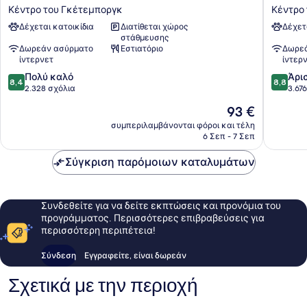
Rubinen
Gotebo
Κέντρο του Γκέτεμποργκ
Κέντρο
Κέντρο
Central
Δέχεται κατοικίδια
Διατίθεται χώρος
Δέχετ
του
Κέντρο
στάθμευσης
Γκέτεμποργκ
του
Δωρεάν ασύρματο
Εστιατόριο
Δωρεά
Γκέτεμ
ίντερνετ
ίντερ
8.4
8.8
Πολύ καλό
Άρι
8,4
8,8
στα
στα
2.328 σχόλια
3.67
10,
10,
Η
93 €
Πολύ
Άριστο,
τιμή
καλό,
3.676
συμπεριλαμβάνονται φόροι και τέλη
είναι
6 Σεπ - 7 Σεπ
2.328
σχόλια
93 €
σχόλια
Σύγκριση παρόμοιων καταλυμάτων
Συνδεθείτε για να δείτε εκπτώσεις και προνόμια του
προγράμματος. Περισσότερες επιβραβεύσεις για
περισσότερη περιπέτεια!
Σύνδεση
Εγγραφείτε, είναι δωρεάν
Σχετικά με την περιοχή