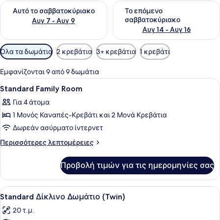
Έλεγχος διαθεσιμότητας για αυτό το σαββατοκύριακο Αυγ 7
Έλεγχος διαθεσιμότητας για
Αυτό το σαββατοκύριακο
Το επόμενο
σαββατοκύριακο
Αυγ 7 - Αυγ 9
Αυγ 14 - Αυγ 16
Διαθέσιμα
Όλα τα δωμάτια
2 κρεβάτια
3+ κρεβάτια
1 κρεβάτι
φίλτρα
για
Εμφανίζονται 9 από 9 δωμάτια
τα
Προβολή
Χρηματοκιβώτιο στο δωμάτιο, γραφ
14
Standard Family Room
δωμάτια
όλων
Για 4 άτομα
των
1 Μονός Καναπές-Κρεβάτι και 2 Μονά Κρεβάτια
φωτογραφιών
για
Δωρεάν ασύρματο ίντερνετ
Standard
Περισσότερες
Περισσότερες λεπτομέρειες
Family
λεπτομέρειες
για
Room
Προβολή τιμών για τις ημερομηνίες σας
Standard
Family
Room
Προβολή
Ένα δωμάτιο ξενοδοχείου με δύο κρ
17
Standard Δίκλινο Δωμάτιο (Twin)
όλων
20 τ.μ.
των