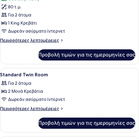
των
80 τ.μ.
φωτογραφιών
για
Για 2 άτομα
Presidential
1 King Κρεβάτι
Σουίτα
Δωρεάν ασύρματο ίντερνετ
Περισσότερες
Περισσότερες λεπτομέρειες
λεπτομέρειες
για
Προβολή τιμών για τις ημερομηνίες σας
Presidential
Σουίτα
Προβολή
Χρηματοκιβώτιο στο δωμάτιο, γραφ
16
Standard Twin Room
όλων
Για 2 άτομα
των
2 Μονά Κρεβάτια
φωτογραφιών
για
Δωρεάν ασύρματο ίντερνετ
Standard
Περισσότερες
Περισσότερες λεπτομέρειες
Twin
λεπτομέρειες
για
Room
Προβολή τιμών για τις ημερομηνίες σας
Standard
Twin
Room
Χρηματοκιβώτιο στο δωμάτιο, γραφ