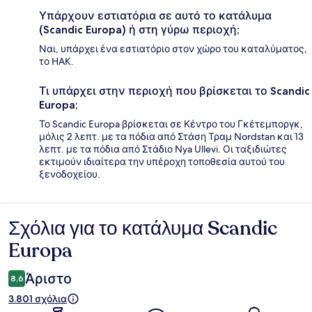
Υπάρχουν εστιατόρια σε αυτό το κατάλυμα
(Scandic Europa) ή στη γύρω περιοχή;
Ναι, υπάρχει ένα εστιατόριο στον χώρο του καταλύματος,
το HAK.
Τι υπάρχει στην περιοχή που βρίσκεται το Scandic
Europa;
Το Scandic Europa βρίσκεται σε Κέντρο του Γκέτεμποργκ,
μόλις 2 λεπτ. με τα πόδια από Στάση Τραμ Nordstan και 13
λεπτ. με τα πόδια από Στάδιο Nya Ullevi. Οι ταξιδιώτες
εκτιμούν ιδιαίτερα την υπέροχη τοποθεσία αυτού του
ξενοδοχείου.
Σχόλια για το κατάλυμα Scandic
Σχόλια
Europa
Άριστο
8,6
3.801 σχόλια