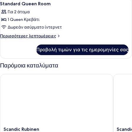
Προβολή
9
Standard Queen Room
όλων
Για 2 άτομα
των
1 Queen Κρεβάτι
φωτογραφιών
για
Δωρεάν ασύρματο ίντερνετ
Standard
Περισσότερες
Περισσότερες λεπτομέρειες
Queen
λεπτομέρειες
για
Room
Προβολή τιμών για τις ημερομηνίες σας
Standard
Queen
Room
Παρόμοια καταλύματα
Scandic Rubinen
Scandic 
Scandic
Scandic
Scandic Rubinen
Scandi