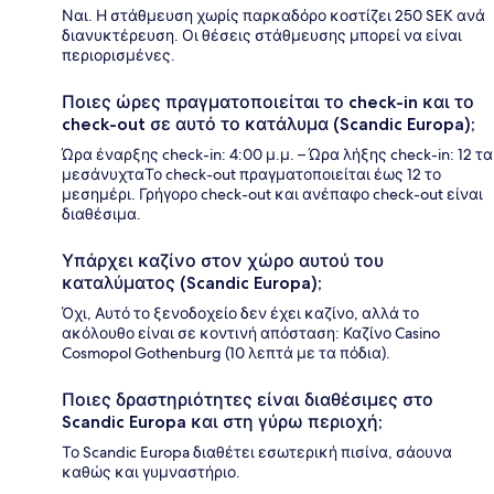
Ναι. Η στάθμευση χωρίς παρκαδόρο κοστίζει 250 SEK ανά
διανυκτέρευση. Οι θέσεις στάθμευσης μπορεί να είναι
περιορισμένες.
Ποιες ώρες πραγματοποιείται το check-in και το
check-out σε αυτό το κατάλυμα (Scandic Europa);
Ώρα έναρξης check-in: 4:00 μ.μ. – Ώρα λήξης check-in: 12 τα
μεσάνυχταΤο check-out πραγματοποιείται έως 12 το
μεσημέρι. Γρήγορο check-out και ανέπαφο check-out είναι
διαθέσιμα.
Υπάρχει καζίνο στον χώρο αυτού του
καταλύματος (Scandic Europa);
Όχι, Αυτό το ξενοδοχείο δεν έχει καζίνο, αλλά το
ακόλουθο είναι σε κοντινή απόσταση: Καζίνο Casino
Cosmopol Gothenburg (10 λεπτά με τα πόδια).
Ποιες δραστηριότητες είναι διαθέσιμες στο
Scandic Europa και στη γύρω περιοχή;
Το Scandic Europa διαθέτει εσωτερική πισίνα, σάουνα
καθώς και γυμναστήριο.