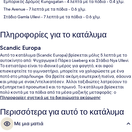
Εμπορικός Δρόμος Kungsgatan
- 4 λεπτά με τα πόδια
- 0.4 χλμ.
The Avenue
- 7 λεπτά με τα πόδια
- 0.6 χλμ.
Στάδιο Gamla Ullevi
- 7 λεπτά με τα πόδια
- 0.6 χλμ.
Πληροφορίες για το κατάλυμα
Scandic Europa
Αυτό το κατάλυμα (Scandic Europa) βρίσκεται μόλις 5 λεπτά με το
αυτοκίνητο από: Ψυχαγωγικό Πάρκο Liseberg και Στάδιο Nya Ullevi.
Το εστιατόριο είναι το ιδανικό μέρος για φαγητό, και αφού
επισκεφτείτε το γυμναστήριο, μπορείτε να χαλαρώσετε με ένα
ποτό στο μπαρ/lounge. Θα βρείτε ακόμη εσωτερική πισίνα, σάουνα
και μπαρ με σνακ/ντελικατέσεν. Άλλοι ταξιδιώτες λατρεύουν το
εξυπηρετικό προσωπικό και το πρωινό. Το κατάλυμα βρίσκεται
πολύ κοντά με τα πόδια από τα μέσα μαζικής μεταφοράς: ο
σταθμός Στάση Τραμ Nordstan είναι μερικά μόλις βήματα μακριά
Πληροφορίες σχετικά με τα δικαιώματα ακύρωσης
και το σημείο επιβίβασης Στάση Τραμ Brunnsparken βρίσκεται σε
απόσταση 3 λεπτών.
Περισσότερα για αυτό το κατάλυμα
Με μια ματιά