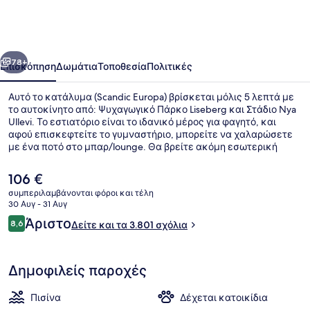
οηγούμενο
Επόμενο
78+
Επισκόπηση
Δωμάτια
Τοποθεσία
Πολιτικές
Αυτό το κατάλυμα (Scandic Europa) βρίσκεται μόλις 5 λεπτά με
το αυτοκίνητο από: Ψυχαγωγικό Πάρκο Liseberg και Στάδιο Nya
Ullevi. Το εστιατόριο είναι το ιδανικό μέρος για φαγητό, και
αφού επισκεφτείτε το γυμναστήριο, μπορείτε να χαλαρώσετε
με ένα ποτό στο μπαρ/lounge. Θα βρείτε ακόμη εσωτερική
πισίνα, σάουνα και μπαρ με σνακ/ντελικατέσεν. Άλλοι
ταξιδιώτες λατρεύουν το εξυπηρετικό προσωπικό και το
Η
106 €
πρωινό. Το κατάλυμα βρίσκεται πολύ κοντά με τα πόδια από τα
τρέχουσα
συμπεριλαμβάνονται φόροι και τέλη
μέσα μαζικής μεταφοράς: ο σταθμός Στάση Τραμ Nordstan
τιμή
30 Αυγ - 31 Αυγ
είναι μερικά μόλις βήματα μακριά και το σημείο επιβίβασης
Πρωινό σε μπουφέ καθημερινά με
είναι
Σχόλια
Στάση Τραμ Brunnsparken βρίσκεται σε απόσταση 3 λεπτών.
Άριστο
8,6
Δείτε και τα 3.801 σχόλια
106 €
8,6 στα 10
Δημοφιλείς παροχές
Πισίνα
Δέχεται κατοικίδια