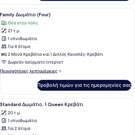
Δίκλινο
Δωμάτιο
Προβολή
Ένα δωμάτιο ξενοδοχείου με ένα με
9
(Double)
Family Δωμάτιο (Four)
όλων
Θέα στην πόλη
των
27 τ.μ.
φωτογραφιών
για
1 υπνοδωμάτιο
Family
Για 4 άτομα
Δωμάτιο
2 Μονά Κρεβάτια και 1 Διπλός Καναπές-Κρεβάτι
(Four)
Δωρεάν ασύρματο ίντερνετ
Περισσότερες
Περισσότερες λεπτομέρειες
λεπτομέρειες
για
Προβολή τιμών για τις ημερομηνίες σας
Family
Δωμάτιο
(Four)
Προβολή
Ένα δωμάτιο ξενοδοχείου με ένα με
6
Standard Δωμάτιο, 1 Queen Κρεβάτι
όλων
20 τ.μ.
των
1 υπνοδωμάτιο
φωτογραφιών
για
Για 2 άτομα