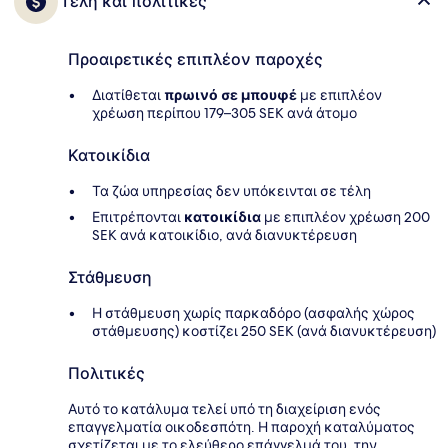
Τέλη και πολιτικές
Προαιρετικές επιπλέον παροχές
Διατίθεται
πρωινό σε μπουφέ
με επιπλέον
χρέωση περίπου 179–305 SEK ανά άτομο
Κατοικίδια
Τα ζώα υπηρεσίας δεν υπόκεινται σε τέλη
Επιτρέπονται
κατοικίδια
με επιπλέον χρέωση 200
SEK ανά κατοικίδιο, ανά διανυκτέρευση
Στάθμευση
Η στάθμευση χωρίς παρκαδόρο (ασφαλής χώρος
στάθμευσης) κοστίζει 250 SEK (ανά διανυκτέρευση)
Πολιτικές
Αυτό το κατάλυμα τελεί υπό τη διαχείριση ενός
επαγγελματία οικοδεσπότη. Η παροχή καταλύματος
σχετίζεται με το ελεύθερο επάγγελμά του, την