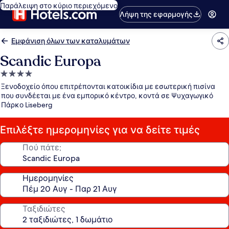
Παράλειψη στο κύριο περιεχόμενο
Λήψη της εφαρμογής
Εμφάνιση όλων των καταλυμάτων
Scandic Europa
Κατάλυμα
με
Ξενοδοχείο όπου επιτρέπονται κατοικίδια με εσωτερική πισίνα
4.0
που συνδέεται με ένα εμπορικό κέντρο, κοντά σε Ψυχαγωγικό
Πάρκο Liseberg
αστέρια
Επιλέξτε ημερομηνίες για να δείτε τιμές
Πού πάτε;
Ημερομηνίες
Ταξιδιώτες