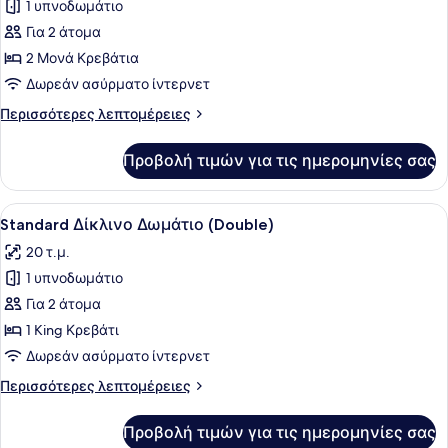
1 υπνοδωμάτιο
φωτογραφιών
για
Για 2 άτομα
Standard
2 Μονά Κρεβάτια
Δίκλινο
Δωρεάν ασύρματο ίντερνετ
Δωμάτιο
Περισσότερες
Περισσότερες λεπτομέρειες
(Twin)
λεπτομέρειες
για
Προβολή τιμών για τις ημερομηνίες σας
Standard
Δίκλινο
Δωμάτιο
Προβολή
Ένα δωμάτιο ξενοδοχείου με δύο κρ
14
(Twin)
Standard Δίκλινο Δωμάτιο (Double)
όλων
20 τ.μ.
των
1 υπνοδωμάτιο
φωτογραφιών
για
Για 2 άτομα
Standard
1 King Κρεβάτι
Δίκλινο
Δωρεάν ασύρματο ίντερνετ
Δωμάτιο
Περισσότερες
Περισσότερες λεπτομέρειες
(Double)
λεπτομέρειες
για
Προβολή τιμών για τις ημερομηνίες σας
Standard