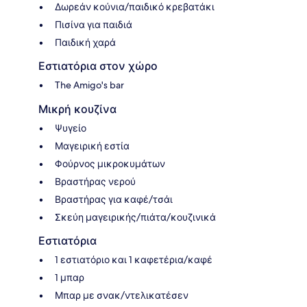
Δωρεάν κούνια/παιδικό κρεβατάκι
Πισίνα για παιδιά
Παιδική χαρά
Εστιατόρια στον χώρο
The Amigo's bar
Μικρή κουζίνα
Ψυγείο
Μαγειρική εστία
Φούρνος μικροκυμάτων
Βραστήρας νερού
Βραστήρας για καφέ/τσάι
Σκεύη μαγειρικής/πιάτα/κουζινικά
Εστιατόρια
1 εστιατόριο και 1 καφετέρια/καφέ
1 μπαρ
Μπαρ με σνακ/ντελικατέσεν