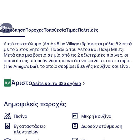
Village
οηγούμενο
Επόμενο
34+
Επισκόπηση
Παροχές
Τοποθεσία
Τιμές
Πολιτικές
Αυτό το κατάλυμα (Aruba Blue Village) βρίσκεται μόλις 5 λεπτά
με το αυτοκίνητο από: Παραλία του Αετού και Παλμ Μπιτς.
Μετά από μια βουτιά σε μία από τις 2 εξωτερικές πισίνες, οι
επισκέπτες μπορούν να πάρουν κάτι να φάνε στο εστιατόριο
(The Amigo's bar), το οποίο σερβίρει διεθνής κουζίνα και είναι
ανοικτό για πρωινό και βραδινό. Θα βρείτε ακόμη μπαρ/lounge
και πισίνα για παιδιά, ενώ τα διαμερίσματα προσφέρουν
Σχόλια
Άριστο
ανέσεις όπως ψυγεία και φούρνους μικροκυμάτων. Άλλοι
8,6
Δείτε και τα 325 σχόλια
8,6 στα 10
ταξιδιώτες λένε εξαιρετικά πράγματα για το εξυπηρετικό
προσωπικό.
2 εξωτερικές πισίνες
Δημοφιλείς παροχές
Πισίνα
Μικρή κουζίνα
Εγκαταστάσεις
Δωρεάν στάθμευση
πλυντηρίων