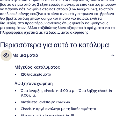
βουτιά σε μία από τις 2 εξωτερικές πισίνες, οι επισκέπτες μπορούν
να πάρουν κάτι να φάνε στο εστιατόριο (The Amigo's bar), το οποίο
σερβίρει διεθνής κουζίνα και είναι ανοικτό για πρωινό και βραδινό.
Θα βρείτε ακόμη μπαρ/lounge και πισίνα για παιδιά, ενώ τα
διαμερίσματα προσφέρουν ανέσεις όπως ψυγεία και φούρνους
μικροκυμάτων. Άλλοι ταξιδιώτες λένε εξαιρετικά πράγματα για το
εξυπηρετικό προσωπικό.
Πληροφορίες σχετικά με τα δικαιώματα ακύρωσης
Περισσότερα για αυτό το κατάλυμα
Με μια ματιά
Μέγεθος καταλύματος
120 διαμερίσματα
Άφιξη/αναχώρηση
Ώρα έναρξης check-in: 4:00 μ.μ. – Ώρα λήξης check-in:
9:00 μ.μ.
Διατίθεται ανέπαφο check-in
Check-in αργά ανάλογα με τη διαθεσιμότητα
Ελάχιστη ηλικία για check-in: 18