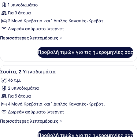
1 υπνοδωμάτιο
φωτογραφιών
για
Για 3 άτομα
Σουίτα,
2 Μονά Κρεβάτια και 1 Διπλός Καναπές-Κρεβάτι
1
Δωρεάν ασύρματο ίντερνετ
Υπνοδωμάτιο
Περισσότερες
Περισσότερες λεπτομέρειες
λεπτομέρειες
για
Προβολή τιμών για τις ημερομηνίες σας
Σουίτα,
1
Υπνοδωμάτιο
Προβολή
Ένα υπνοδωμάτιο με ένα ξύλινο πρ
7
Σουίτα, 2 Υπνοδωμάτια
όλων
46 τ.μ.
των
2 υπνοδωμάτια
φωτογραφιών
για
Για 5 άτομα
Σουίτα,
4 Μονά Κρεβάτια και 1 Διπλός Καναπές-Κρεβάτι
2
Δωρεάν ασύρματο ίντερνετ
Υπνοδωμάτια
Περισσότερες
Περισσότερες λεπτομέρειες
λεπτομέρειες
για
Προβολή τιμών για τις ημερομηνίες σας