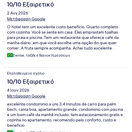
10/10 Εξαιρετικό
2 Αυγ 2026
Μετάφραση Google
O hotel tem um excelente custo benefício. Quarto completo
com cozinha .Você se sente em casa .Eles emprestam toalhas
para praia e piscina .Tem um restaurante que oferece café da
manha diário ,em que você escolhe uma opção do que quer
comer .A fruta sempre acompanha. Achei tudo excelente .
Todos os funcionários são super atenciosos e solícitos. Voltaria
Denise, ταξίδι 6 διανυκτερεύσεων
com certeza.
Επαληθευμένο σχόλιο
10/10 Εξαιρετικό
4 Ιουν 2026
Μετάφραση Google
excelente condominio a uns 3,4 minutos de carro para palm
bech, cama boa, apartamento grande, condominio com piscina
e um bom café da manhã incluido, tem estacionamento gratis e
cozinha no apartamento, recomendo pelo conforto, custo e
benefício