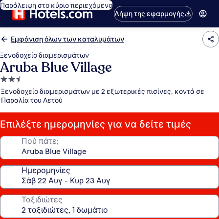
Παράλειψη στο κύριο περιεχόμενο
Λήψη της εφαρμογής
Εμφάνιση όλων των καταλυμάτων
Ξενοδοχείο διαμερισμάτων
Aruba Blue Village
Κατάλυμα
με
Ξενοδοχείο διαμερισμάτων με 2 εξωτερικές πισίνες, κοντά σε
2.5
Παραλία του Αετού
αστέρια
Επιλέξτε ημερομηνίες για να δείτε τιμές
Πού πάτε;
Ημερομηνίες
Ταξιδιώτες