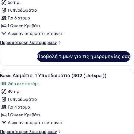
Jetspa
56 τ.μ.
φωτογραφιών
))
για
1 υπνοδωμάτιο
Basic
Για 6 άτομα
Δωμάτιο,
1 Queen Κρεβάτι
1
Δωρεάν ασύρματο ίντερνετ
Υπνοδωμάτιο
Περισσότερες
Περισσότερες λεπτομέρειες
(301
λεπτομέρειες
(
για
Προβολή τιμών για τις ημερομηνίες σας
Jetspa
Basic
Δωμάτιο,
))
1
Προβολή
Ένα σύγχρονο δωμάτιο ξενοδοχείου 
14
Υπνοδωμάτιο
Basic Δωμάτιο, 1 Υπνοδωμάτιο (302 ( Jetspa ))
όλων
(301
Θέα στο ποτάμι
(
των
Jetspa
49 τ.μ.
φωτογραφιών
))
για
1 υπνοδωμάτιο
Basic
Για 4 άτομα
Δωμάτιο,
1 Queen Κρεβάτι
1
Δωρεάν ασύρματο ίντερνετ
Υπνοδωμάτιο
Περισσότερες
Περισσότερες λεπτομέρειες