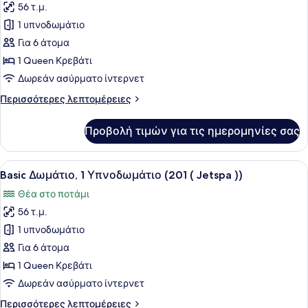
56 τ.μ.
φωτογραφιών
για
1 υπνοδωμάτιο
Basic
Για 6 άτομα
Δωμάτιο,
1 Queen Κρεβάτι
1
Δωρεάν ασύρματο ίντερνετ
Υπνοδωμάτιο
Περισσότερες
Περισσότερες λεπτομέρειες
(101
λεπτομέρειες
(
για
Προβολή τιμών για τις ημερομηνίες σας
Jetspa
Basic
Δωμάτιο,
))
1
Προβολή
Ένα μπάνιο με μπανιέρα, ένα παράθ
15
Υπνοδωμάτιο
Basic Δωμάτιο, 1 Υπνοδωμάτιο (201 ( Jetspa ))
όλων
(101
Θέα στο ποτάμι
(
των
Jetspa
56 τ.μ.
φωτογραφιών
))
για
1 υπνοδωμάτιο
Basic
Για 6 άτομα
Δωμάτιο,
1 Queen Κρεβάτι
1
Δωρεάν ασύρματο ίντερνετ
Υπνοδωμάτιο
Περισσότερες
Περισσότερες λεπτομέρειες