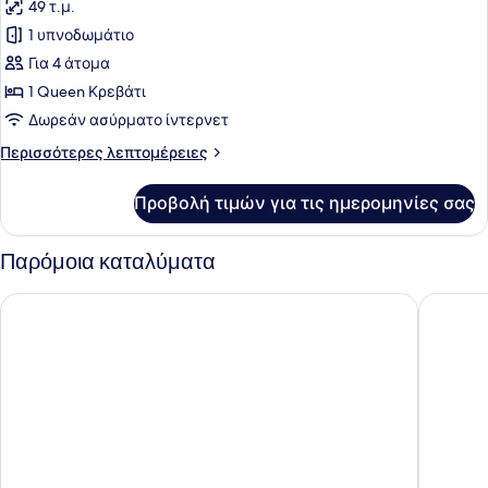
Jetspa
49 τ.μ.
φωτογραφιών
))
για
1 υπνοδωμάτιο
Basic
Για 4 άτομα
Δωμάτιο,
1 Queen Κρεβάτι
1
Δωρεάν ασύρματο ίντερνετ
Υπνοδωμάτιο
Περισσότερες
Περισσότερες λεπτομέρειες
(402
λεπτομέρειες
(
για
Προβολή τιμών για τις ημερομηνίες σας
Jetspa
Basic
Δωμάτιο,
))
1
Παρόμοια καταλύματα
Υπνοδωμάτιο
(402
Islandcastle hotel
Gapyeon
(
Jetspa
))