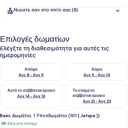
Νιώστε σαν στο σπίτι σας
(5)
Επιλογές δωματίων
Ελέγξτε τη διαθεσιμότητα για αυτές τις
ημερομηνίες
Έλεγχος διαθεσιμότητας για απόψε Αυγ 8 - Αυγ 9
Έλεγχος διαθεσιμότητας για 
Απόψε
Αύριο
Αυγ 8 - Αυγ 9
Αυγ 9 - Αυγ 10
Έλεγχος διαθεσιμότητας για αυτό το σαββατοκύριακο Αυγ 1
Έλεγχος διαθεσιμότητας για
Αυτό το σαββατοκύριακο
Το επόμενο
σαββατοκύριακο
Αυγ 14 - Αυγ 16
Αυγ 21 - Αυγ 23
Προβολή
Ένα σύγχρονο υπνοδωμάτιο με ένα ξ
19
Basic Δωμάτιο, 1 Υπνοδωμάτιο (101 ( Jetspa ))
όλων
Θέα στο ποτάμι
των