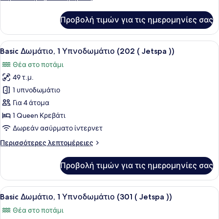
(201
λεπτομέρειες
(
για
Προβολή τιμών για τις ημερομηνίες σας
Jetspa
Basic
Δωμάτιο,
))
1
Προβολή
Ένα μπάνιο με μια μεγάλη μπανιέρα
12
Υπνοδωμάτιο
Basic Δωμάτιο, 1 Υπνοδωμάτιο (202 ( Jetspa ))
όλων
(201
Θέα στο ποτάμι
(
των
Jetspa
49 τ.μ.
φωτογραφιών
))
για
1 υπνοδωμάτιο
Basic
Για 4 άτομα
Δωμάτιο,
1 Queen Κρεβάτι
1
Δωρεάν ασύρματο ίντερνετ
Υπνοδωμάτιο
Περισσότερες
Περισσότερες λεπτομέρειες
(202
λεπτομέρειες
(
για
Προβολή τιμών για τις ημερομηνίες σας
Jetspa
Basic
Δωμάτιο,
))
1
Προβολή
Ένα μπάνιο με μπανιέρα, ένα παράθ
14
Υπνοδωμάτιο
Basic Δωμάτιο, 1 Υπνοδωμάτιο (301 ( Jetspa ))
όλων
(202
Θέα στο ποτάμι
(
των