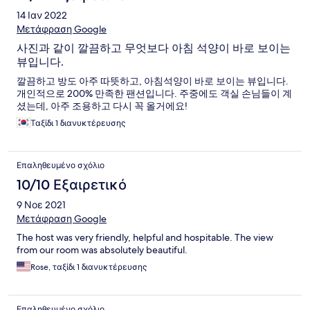
14 Ιαν 2022
Μετάφραση Google
사진과 같이 깔끔하고 무엇보다 아침 석양이 바로 보이는
뷰입니다.
깔끔하고 방도 아주 따뜻하고, 아침석양이 바로 보이는 뷰입니다.
개인적으로 200% 만족한 팬션입니다. 주중에도 객실 손님들이 계
셨는데, 아주 조용하고 다시 꼭 올거에요!
Ταξίδι 1 διανυκτέρευσης
Επαληθευμένο σχόλιο
10/10 Εξαιρετικό
9 Νοε 2021
Μετάφραση Google
The host was very friendly, helpful and hospitable. The view
from our room was absolutely beautiful.
Rose, ταξίδι 1 διανυκτέρευσης
Επαληθευμένο σχόλιο