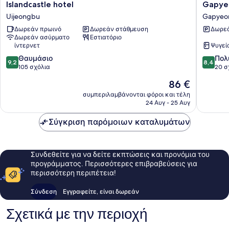
Islandcastle
Gapyeo
Islandcastle hotel
Gapye
hotel
Humant
Uijeongbu
Gapyeo
Uijeongbu
Pension
Δωρεάν πρωινό
Δωρεάν στάθμευση
Δωρεά
Gapyeo
Δωρεάν ασύρματο
Εστιατόριο
ίντερνετ
Ψυγεί
9.2
8.4
Θαυμάσιο
Πολ
9,2
8,4
στα
στα
105 σχόλια
20 σ
10,
10,
Η
86 €
Θαυμάσιο,
Πολύ
τιμή
105
καλό,
συμπεριλαμβάνονται φόροι και τέλη
είναι
24 Αυγ - 25 Αυγ
σχόλια
20
86 €
σχόλια
Σύγκριση παρόμοιων καταλυμάτων
Συνδεθείτε για να δείτε εκπτώσεις και προνόμια του
προγράμματος. Περισσότερες επιβραβεύσεις για
περισσότερη περιπέτεια!
Σύνδεση
Εγγραφείτε, είναι δωρεάν
Σχετικά με την περιοχή