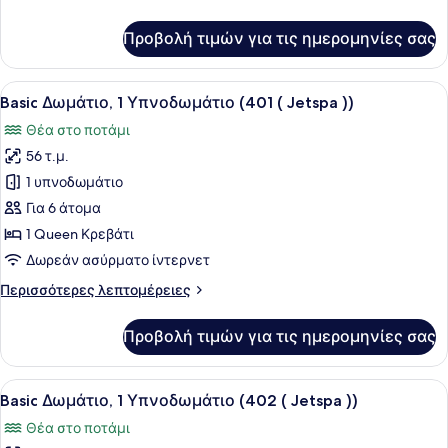
(302
λεπτομέρειες
(
για
Προβολή τιμών για τις ημερομηνίες σας
Jetspa
Basic
Δωμάτιο,
))
1
Προβολή
Ένα μπάνιο με μπανιέρα, ένα παράθ
13
Υπνοδωμάτιο
Basic Δωμάτιο, 1 Υπνοδωμάτιο (401 ( Jetspa ))
όλων
(302
Θέα στο ποτάμι
(
των
Jetspa
56 τ.μ.
φωτογραφιών
))
για
1 υπνοδωμάτιο
Basic
Για 6 άτομα
Δωμάτιο,
1 Queen Κρεβάτι
1
Δωρεάν ασύρματο ίντερνετ
Υπνοδωμάτιο
Περισσότερες
Περισσότερες λεπτομέρειες
(401
λεπτομέρειες
(
για
Προβολή τιμών για τις ημερομηνίες σας
Jetspa
Basic
Δωμάτιο,
))
1
Προβολή
Ένα σύγχρονο δωμάτιο ξενοδοχείου
14
Υπνοδωμάτιο
Basic Δωμάτιο, 1 Υπνοδωμάτιο (402 ( Jetspa ))
όλων
(401
Θέα στο ποτάμι
(
των