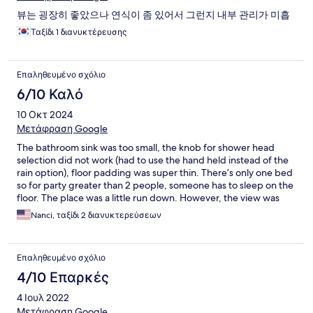
뷰는 굉장히 좋았으나 연식이 좀 있어서 그런지 내부 관리가 미흡
Ταξίδι 1 διανυκτέρευσης
Επαληθευμένο σχόλιο
6/10 Καλό
10 Οκτ 2024
Μετάφραση Google
The bathroom sink was too small, the knob for shower head
selection did not work (had to use the hand held instead of the
rain option), floor padding was super thin. There’s only one bed
so for party greater than 2 people, someone has to sleep on the
floor. The place was a little run down. However, the view was
nice and the living area was spacious.
Nanci, ταξίδι 2 διανυκτερεύσεων
Επαληθευμένο σχόλιο
4/10 Επαρκές
4 Ιουλ 2022
Μετάφραση Google