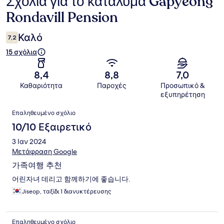
Σχόλια για το κατάλυμα Gapyeong
Σχόλια
Rondavill Pension
Καλό
7,2
15 σχόλια
8,4
8,8
7,0
Καθαριότητα
Παροχές
Προσωπικό &
εξυπηρέτηση
Σχόλια
Επαληθευμένο σχόλιο
10/10 Εξαιρετικό
3 Ιαν 2024
Μετάφραση Google
가족여행 추천
어린자녀 데리고 함께하기에 좋습니다.
Jiseop, ταξίδι 1 διανυκτέρευσης
Επαληθευμένο σχόλιο