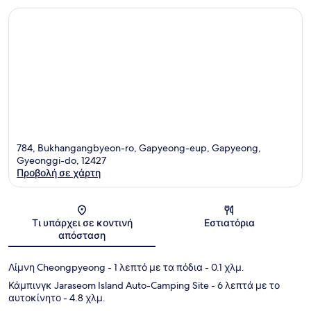
784, Bukhangangbyeon-ro, Gapyeong-eup, Gapyeong,
Gyeonggi-do, 12427
Προβολή σε χάρτη
Χάρτης
Τι υπάρχει σε κοντινή
Εστιατόρια
απόσταση
Λίμνη Cheongpyeong
- 1 λεπτό με τα πόδια
- 0.1 χλμ.
Κάμπινγκ Jaraseom Island Auto-Camping Site
- 6 λεπτά με το
αυτοκίνητο
- 4.8 χλμ.