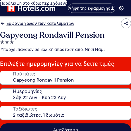
Παράλειψη στο κύριο περιεχόμενο
Λήψη της εφαρμογής
Εμφάνιση όλων των καταλυμάτων
Gapyeong Rondavill Pension
Κατάλυμα
με
Υπάρχει πανσιόν σε βολική απόσταση από: Νησί Νάμι
3.0
αστέρια
Επιλέξτε ημερομηνίες για να δείτε τιμές
Πού πάτε;
Ημερομηνίες
Ταξιδιώτες
Αναζήτηση