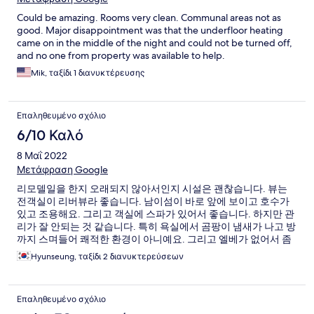
Could be amazing. Rooms very clean. Communal areas not as
good. Major disappointment was that the underfloor heating
came on in the middle of the night and could not be turned off,
and no one from property was available to help.
Mik, ταξίδι 1 διανυκτέρευσης
Επαληθευμένο σχόλιο
6/10 Καλό
8 Μαΐ 2022
Μετάφραση Google
리모델일을 한지 오래되지 않아서인지 시설은 괜찮습니다. 뷰는
전객실이 리버뷰라 좋습니다. 남이섬이 바로 앞에 보이고 호수가
있고 조용해요. 그리고 객실에 스파가 있어서 좋습니다. 하지만 관
리가 잘 안되는 것 같습니다. 특히 욕실에서 곰팡이 냄새가 나고 방
까지 스며들어 쾌적한 환경이 아니예요. 그리고 엘베가 없어서 좀
불편하고 안내실이 1층에 있어서 오가는게 좀 불편하고 사장님이
Hyunseung, ταξίδι 2 διανυκτερεύσεων
친절하지는 않습니다. 무뚝뚝하고 뭘 요청하면 직접와서 받아가라
고 합니다.
Επαληθευμένο σχόλιο