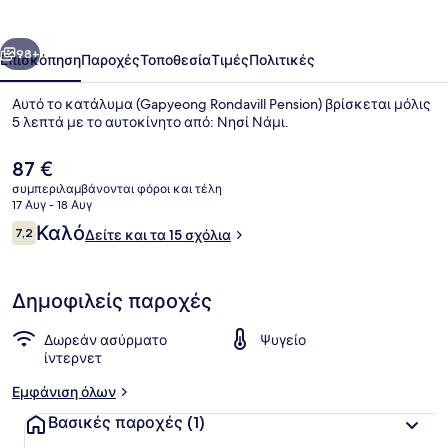
οηγούμενο
Επόμενο
98+
Επισκόπηση
Παροχές
Τοποθεσία
Τιμές
Πολιτικές
Αυτό το κατάλυμα (Gapyeong Rondavill Pension) βρίσκεται μόλις
5 λεπτά με το αυτοκίνητο από: Νησί Νάμι.
Η
87 €
τρέχουσα
συμπεριλαμβάνονται φόροι και τέλη
τιμή
17 Αυγ - 18 Αυγ
είναι
Σχόλια
Καλό
7,2
Δείτε και τα 15 σχόλια
87 €
7,2 στα 10
Εξωτερικοί χώροι
Δημοφιλείς παροχές
Δωρεάν ασύρματο
Ψυγείο
ίντερνετ
Εμφάνιση όλων
Βασικές παροχές
(1)