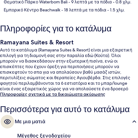
Θεματικό Πάρκο Waterbom Bali
- 9 λεπτά με τα πόδια
- 0.8 χλμ.
Εμπορικό Κέντρο Beachwalk
- 18 λεπτά με τα πόδια
- 1.5 χλμ.
Πληροφορίες για το κατάλυμα
Ramayana Suites & Resort
Αυτό το κατάλυμα (Ramayana Suites & Resort) είναι μια εξαιρετική
επιλογή για τη διαμονή σας στην παραλία εδώ (Κούτα). Όλοι
μπορούν να διασκεδάσουν στην εξωτερική πισίνα, ενώ οι
επισκέπτες που έχουν όρεξη για περιποιήσεις μπορούν να
επισκεφτούν το σπα για να απολαύσουν βαθύ μασάζ ιστών,
περιτυλίξεις σώματος και θεραπείες Αγιουβέρδα. Στις επιλογές
φαγητού περιλαμβάνονται τα 6 εστιατόρια και το μπαρ/lounge
είναι ένας εξαιρετικός χώρος για να απολαύσετε ένα δροσερό
ποτό. Σε αυτό το θέρετρο (πολυτελείας) θα βρείτε ακόμη μπαρ
Πληροφορίες σχετικά με τα δικαιώματα ακύρωσης
δίπλα στην πισίνα, γυμναστήριο και πισίνα για παιδιά. Για το
εξυπηρετικό προσωπικό και τη συνολική κατάσταση του
Περισσότερα για αυτό το κατάλυμα
καταλύματος το κατάλυμα λαμβάνει καλή βαθμολογία από τους
ταξιδιώτες.
Με μια ματιά
Μέγεθος ξενοδοχείου