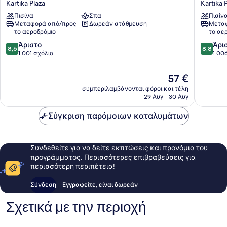
Kartika Plaza
Kartika 
Resort
Resort
Πισίνα
Σπα
Πισίν
Kartika
Kartika
Μεταφορά από/προς
Δωρεάν στάθμευση
Μεταφ
Plaza
Plaza
το αεροδρόμιο
το αε
8.6
8.8
Άριστο
Άρι
8,6
8,8
στα
στα
1.001 σχόλια
1.00
10,
10,
Άριστο,
Άριστο,
Η
57 €
1.001
1.006
τιμή
συμπεριλαμβάνονται φόροι και τέλη
σχόλια
σχόλια
είναι
29 Αυγ - 30 Αυγ
57 €
Σύγκριση παρόμοιων καταλυμάτων
Συνδεθείτε για να δείτε εκπτώσεις και προνόμια του
προγράμματος. Περισσότερες επιβραβεύσεις για
περισσότερη περιπέτεια!
Σύνδεση
Εγγραφείτε, είναι δωρεάν
Σχετικά με την περιοχή