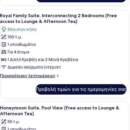
Δωμάτιο
Προβολή
Ένα ευρύχωρο υπνοδωμάτιο με ένα 
12
Royal Family Suite, Interconnecting 2 Bedrooms (Free
όλων
access to Lounge & Afternoon Tea)
των
Θέα στον κήπο
φωτογραφιών
100 τ.μ.
για
1 υπνοδωμάτιο
Royal
Family
Για 4 άτομα
Suite,
1 Διπλό Κρεβάτι και 2 Μονά Κρεβάτια
Interconnecting
Δωρεάν ασύρματο ίντερνετ
2
Περισσότερες
Περισσότερες λεπτομέρειες
Bedrooms
λεπτομέρειες
(Free
για
Προβολή τιμών για τις ημερομηνίες σας
Royal
access
Family
to
Suite,
Προβολή
Ένα μεγάλο κρεβάτι με ουρανό και 
Lounge
11
Interconnecting
Honeymoon Suite, Pool View (Free access to Lounge &
όλων
&
2
Afternoon Tea)
Bedrooms
των
Afternoon
55 τ.μ.
(Free
φωτογραφιών
Tea)
access
1 υπνοδωμάτιο