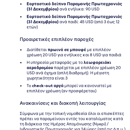
Εορταστικό δείπνο Παραμονής Πρωτοχρονιάς
(31 Δεκεμβρίου)
ανά ενήλικα: 90 USD
Εορταστικό δείπνο Παραμονής Πρωτοχρονιάς
(31 Δεκεμβρίου)
ανά παιδί: 45 USD (από 3 έως 12
ετών)
Προαιρετικές επιπλέον παροχές
Διατίθεται
πρωινό σε μπουφέ
με επιπλέον
χρέωση 20 USD για ενήλικες και 8 USD για παιδιά
Η υπηρεσία μεταφοράς με το
λεωφορειάκι
αεροδρομίου
παρέχεται με επιπλέον χρέωση 20
USD ανά όχημα (απλή διαδρομή). Η μέγιστη
χωρητικότητα είναι 3
To
check-out αργά
μπορεί να κανονιστεί με
επιπλέον χρέωση (αν προσφέρεταιι)
Ανακαινίσεις και διακοπή λειτουργίας
Σύμφωνα με την τοπική νομοθεσία όλοι οι επισκέπτες
πρέπει να παραμείνουν εντός του καταλύματος κατά
τη διάρκεια της Ημέρας Απομόνωσης (Nyepi) /
Ινδουιστικής Πρωτοχρονιάς για 24 ώρες (από τις 6 π.μ.).