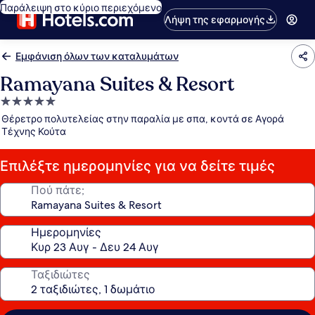
Παράλειψη στο κύριο περιεχόμενο
Λήψη της εφαρμογής
Εμφάνιση όλων των καταλυμάτων
Ramayana Suites & Resort
Κατάλυμα
με
Θέρετρο πολυτελείας στην παραλία με σπα, κοντά σε Αγορά
5.0
Τέχνης Κούτα
αστέρια
Επιλέξτε ημερομηνίες για να δείτε τιμές
Πού πάτε;
Ημερομηνίες
Ταξιδιώτες