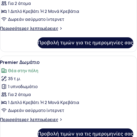
Suites,
Για 2 άτομα
Garden
1 Διπλό Κρεβάτι Ή 2 Μονά Κρεβάτια
View
Δωρεάν ασύρματο ίντερνετ
(Free
Περισσότερες
Περισσότερες λεπτομέρειες
access
λεπτομέρειες
to
για
Προβολή τιμών για τις ημερομηνίες σας
Resort
Lounge
Suites,
&
Garden
Προβολή
Ένα δωμάτιο ξενοδοχείου με ένα με
Afternoon
8
View
Premier Δωμάτιο
όλων
Tea)
(Free
Θέα στην πόλη
access
των
to
35 τ.μ.
φωτογραφιών
Lounge
για
1 υπνοδωμάτιο
&
Premier
Afternoon
Για 2 άτομα
Tea)
Δωμάτιο
1 Διπλό Κρεβάτι Ή 2 Μονά Κρεβάτια
Δωρεάν ασύρματο ίντερνετ
Περισσότερες
Περισσότερες λεπτομέρειες
λεπτομέρειες
για
Προβολή τιμών για τις ημερομηνίες σας
Premier