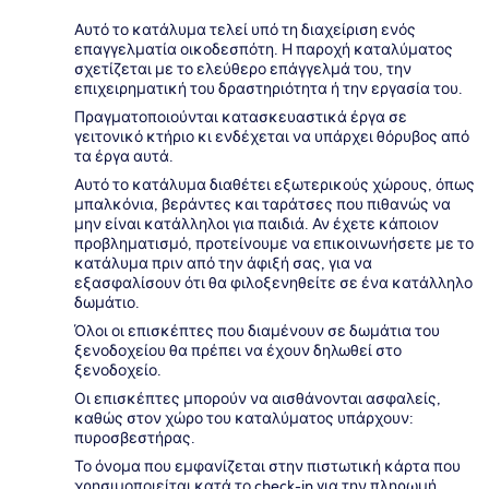
Αυτό το κατάλυμα τελεί υπό τη διαχείριση ενός
επαγγελματία οικοδεσπότη. Η παροχή καταλύματος
σχετίζεται με το ελεύθερο επάγγελμά του, την
επιχειρηματική του δραστηριότητα ή την εργασία του.
Πραγματοποιούνται κατασκευαστικά έργα σε
γειτονικό κτήριο κι ενδέχεται να υπάρχει θόρυβος από
τα έργα αυτά.
Αυτό το κατάλυμα διαθέτει εξωτερικούς χώρους, όπως
μπαλκόνια, βεράντες και ταράτσες που πιθανώς να
μην είναι κατάλληλοι για παιδιά. Αν έχετε κάποιον
προβληματισμό, προτείνουμε να επικοινωνήσετε με το
κατάλυμα πριν από την άφιξή σας, για να
εξασφαλίσουν ότι θα φιλοξενηθείτε σε ένα κατάλληλο
δωμάτιο.
Όλοι οι επισκέπτες που διαμένουν σε δωμάτια του
ξενοδοχείου θα πρέπει να έχουν δηλωθεί στο
ξενοδοχείο.
Οι επισκέπτες μπορούν να αισθάνονται ασφαλείς,
καθώς στον χώρο του καταλύματος υπάρχουν:
πυροσβεστήρας.
Το όνομα που εμφανίζεται στην πιστωτική κάρτα που
χρησιμοποιείται κατά το check-in για την πληρωμή