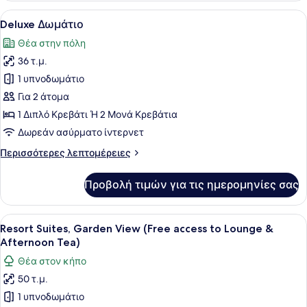
Προβολή
Ένα δωμάτιο ξενοδοχείου με ένα με
5
Deluxe Δωμάτιο
όλων
Θέα στην πόλη
των
36 τ.μ.
φωτογραφιών
για
1 υπνοδωμάτιο
Deluxe
Για 2 άτομα
Δωμάτιο
1 Διπλό Κρεβάτι Ή 2 Μονά Κρεβάτια
Δωρεάν ασύρματο ίντερνετ
Περισσότερες
Περισσότερες λεπτομέρειες
λεπτομέρειες
για
Προβολή τιμών για τις ημερομηνίες σας
Deluxe
Δωμάτιο
Προβολή
Ένα δωμάτιο ξενοδοχείου με ένα μ
10
Resort Suites, Garden View (Free access to Lounge &
όλων
Afternoon Tea)
των
Θέα στον κήπο
φωτογραφιών
50 τ.μ.
για
1 υπνοδωμάτιο
Resort