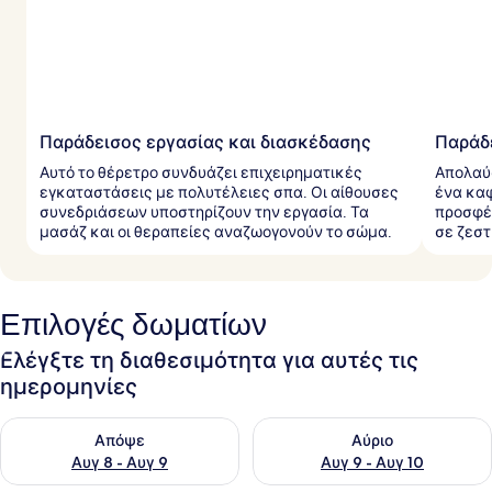
Παράδεισος εργασίας και διασκέδασης
Παράδ
Αυτό το θέρετρο συνδυάζει επιχειρηματικές
Απολαύσ
εγκαταστάσεις με πολυτέλειες σπα. Οι αίθουσες
ένα καφ
συνεδριάσεων υποστηρίζουν την εργασία. Τα
προσφέρ
μασάζ και οι θεραπείες αναζωογονούν το σώμα.
σε ζεστ
Επιλογές δωματίων
Ελέγξτε τη διαθεσιμότητα για αυτές τις
ημερομηνίες
Έλεγχος διαθεσιμότητας για απόψε Αυγ 8 - Αυγ 9
Έλεγχος διαθεσιμότητας για 
Απόψε
Αύριο
Αυγ 8 - Αυγ 9
Αυγ 9 - Αυγ 10