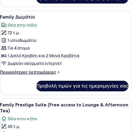
Premier
Suite
Προβολή
Ένα δωμάτιο ξενοδοχείου με ένα κρ
11
Family Δωμάτιο
όλων
Θέα στην πόλη
των
72 τ.μ.
φωτογραφιών
για
1 υπνοδωμάτιο
Family
Για 4 άτομα
Δωμάτιο
1 Διπλό Κρεβάτι και 2 Μονά Κρεβάτια
Δωρεάν ασύρματο ίντερνετ
Περισσότερες
Περισσότερες λεπτομέρειες
λεπτομέρειες
για
Προβολή τιμών για τις ημερομηνίες σας
Family
Δωμάτιο
Προβολή
Ένα δωμάτιο ξενοδοχείου με ένα με
11
Family Prestige Suite (Free access to Lounge & Afternoon
όλων
Tea)
των
Θέα στον κήπο
φωτογραφιών
65 τ.μ.
για