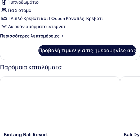
1 υπνοδωμάτιο
Family
Prestige
Για 3 άτομα
Suite
1 Διπλό Κρεβάτι και 1 Queen Καναπές-Κρεβάτι
(Free
Δωρεάν ασύρματο ίντερνετ
access
Περισσότερες
Περισσότερες λεπτομέρειες
to
λεπτομέρειες
Lounge
για
Προβολή τιμών για τις ημερομηνίες σας
Family
&
Prestige
Afternoon
Suite
Παρόμοια καταλύματα
Tea)
(Free
access
Bintang Bali Resort
Bali Dyn
to
Lounge
&
Afternoon
Tea)
Bintang
Bali
Bintang Bali Resort
Bali D
Bali
Dynasty