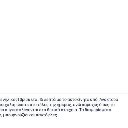
Εξωτερικοί
α ενήλικες) βρίσκεται 15 λεπτά με το αυτοκίνητο από: Ανάκτορο
α να χαλαρώσετε στο τέλος της ημέρας, ενώ παροχές όπως το
ο συγκαταλέγονται στα θετικά στοιχεία. Τα διαμερίσματα
Junior Suit
, μπουρνούζια και παντόφλες.