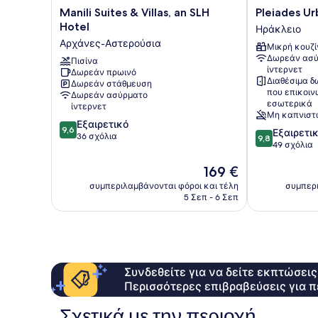
Manili
Pleiades
Manili Suites & Villas, an SLH
Pleiades Ur
Suites
Urban
Hotel
Ηράκλειο
&
Stay
Αρχάνες-Αστερούσια
Μικρή κουζί
Villas,
by
Δωρεάν ασύ
an
Πισίνα
Semavi
ίντερνετ
Δωρεάν πρωινό
SLH
Ηράκλειο
Διαθέσιμα δ
Δωρεάν στάθμευση
Hotel
που επικοι
Δωρεάν ασύρματο
Αρχάνες-
εσωτερικά
ίντερνετ
Αστερούσια
Μη καπνιστ
9.6
Εξαιρετικό
9,6
9.8
Εξαιρετι
στα
36 σχόλια
9,8
στα
49 σχόλια
10,
10,
Εξαιρετικό,
Η
169 €
Εξαιρετικό,
36
τιμή
49
συμπεριλαμβάνονται φόροι και τέλη
συμπερι
σχόλια
είναι
σχόλια
5 Σεπ - 6 Σεπ
169 €
Συνδεθείτε για να δείτε εκπτώσει
Περισσότερες επιβραβεύσεις για π
Σχετικά με την περιοχή