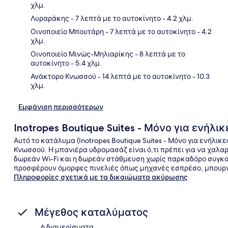
χλμ.
Λυραράκης
- 7 λεπτά με το αυτοκίνητο
- 4.2 χλμ.
Χάρ
Οινοποιείο Μπουτάρη
- 7 λεπτά με το αυτοκίνητο
- 4.2
χλμ.
Οινοποιείο Μινώς-Μηλιαρίκης
- 8 λεπτά με το
αυτοκίνητο
- 5.4 χλμ.
Ανάκτορο Κνωσσού
- 14 λεπτά με το αυτοκίνητο
- 10.3
χλμ.
Εμφάνιση περισσότερων
Inotropes Boutique Suites - Μόνο για ενήλικ
Αυτό το κατάλυμα (Inotropes Boutique Suites - Μόνο για ενήλικ
Κνωσσού. Η μπανιέρα υδρομασάζ είναι ό,τι πρέπει για να χαλ
δωρεάν Wi-Fi και η δωρεάν στάθμευση χωρίς παρκαδόρο συγκατ
προσφέρουν όμορφες πινελιές όπως μηχανές εσπρέσο, μπουρν
Πληροφορίες σχετικά με τα δικαιώματα ακύρωσης
Μέγεθος καταλύματος
6 διαμερίσματα