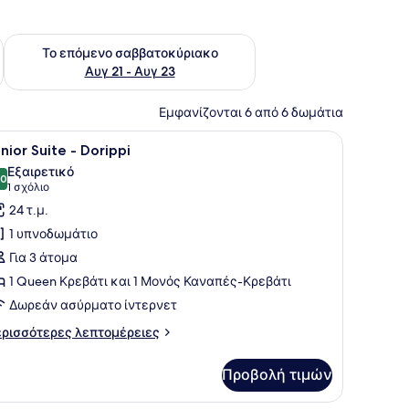
ο σαββατοκύριακο Αυγ 14 - Αυγ 16
Έλεγχος διαθεσιμότητας για το επόμενο σαββατοκύριακο Α
Το επόμενο σαββατοκύριακο
Αυγ 21 - Αυγ 23
Εμφανίζονται 6 από 6 δωμάτια
 εντοιχισμένη μηχανή καφέ.
 πέτρα, ένα κρεβάτι με λευκά σεντόνια, δύο φωτιστικά κομοδίνου και
ροβολή
Ένα δωμάτιο ξενοδοχείου με ένα μεγάλο κ
7
nior Suite - Dorippi
λων
Εξαιρετικό
ων
,0
10,0 στα 10
(1
1 σχόλιο
ωτογραφιών
σχόλιο)
24 τ.μ.
ια
1 υπνοδωμάτιο
unior
Για 3 άτομα
uite
1 Queen Κρεβάτι και 1 Μονός Καναπές-Κρεβάτι
Δωρεάν ασύρματο ίντερνετ
orippi
ρισσότερες
ρισσότερες λεπτομέρειες
πτομέρειες
α
Προβολή τιμών
nior
ite