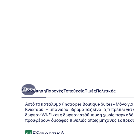
-
Μόνο
για
ενήλικες
99+
Επισκόπηση
Παροχές
Τοποθεσία
Τιμές
Πολιτικές
Αυτό το κατάλυμα (Inotropes Boutique Suites - Μόνο γι
Κνωσσού. Η μπανιέρα υδρομασάζ είναι ό,τι πρέπει γι
δωρεάν Wi-Fi και η δωρεάν στάθμευση χωρίς παρκαδόρ
προσφέρουν όμορφες πινελιές όπως μηχανές εσπρέσο
Σχόλια
Εξαιρετικό
9,4