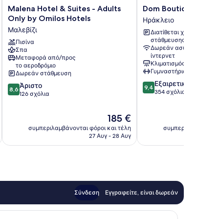
Malena
Dom
Malena Hotel & Suites - Adults
Dom Boutique Hotel
Hotel
Boutique
Only by Omilos Hotels
Ηράκλειο
&
Hotel
Μαλεβίζι
Διατίθεται χώρος
Suites
Ηράκλειο
στάθμευσης
-
Πισίνα
Δωρεάν ασύρματο
Σπα
Adults
ίντερνετ
Μεταφορά από/προς
Only
Κλιματισμός
το αεροδρόμιο
by
Γυμναστήριο
Δωρεάν στάθμευση
Omilos
9.4
Εξαιρετικό
8.6
Άριστο
Hotels
9,4
8,6
στα
354 σχόλια
στα
126 σχόλια
Μαλεβίζι
10,
10,
Εξαιρετικό,
Άριστο,
Η
185 €
354
126
τιμή
σχόλια
συμπεριλαμβάνονται φόροι και τέλη
συμπεριλαμβάνοντα
σχόλια
είναι
27 Αυγ - 28 Αυγ
185 €
Σύνδεση
Εγγραφείτε, είναι δωρεάν