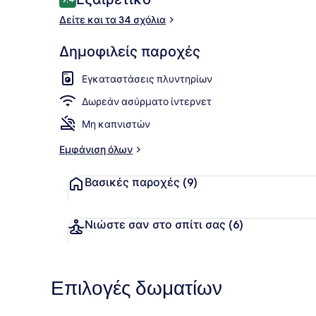
9,4 στα 10
Δείτε και τα 34 σχόλια
Εξωτερικοί 
Δημοφιλείς παροχές
Εγκαταστάσεις πλυντηρίων
Δωρεάν ασύρματο ίντερνετ
Μη καπνιστών
Εμφάνιση όλων
Βασικές παροχές
(9)
Νιώστε σαν στο σπίτι σας
(6)
Επιλογές δωματίων