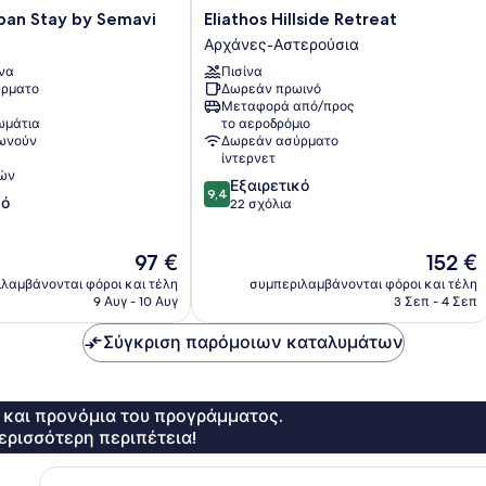
Eliathos
ban Stay by Semavi
Eliathos Hillside Retreat
Hillside
Αρχάνες-Αστερούσια
Retreat
να
Πισίνα
Αρχάνες-
ρματο
Δωρεάν πρωινό
Αστερούσια
Μεταφορά από/προς
ωμάτια
το αεροδρόμιο
νωνούν
Δωρεάν ασύρματο
ίντερνετ
ών
9.4
Εξαιρετικό
9,4
κό
στα
22 σχόλια
10,
Εξαιρετικό,
Η
Η
97 €
152 €
22
τιμή
τιμή
σχόλια
λαμβάνονται φόροι και τέλη
συμπεριλαμβάνονται φόροι και τέλη
είναι
είναι
9 Αυγ - 10 Αυγ
3 Σεπ - 4 Σεπ
97 €
152 €
Σύγκριση παρόμοιων καταλυμάτων
ς και προνόμια του προγράμματος.
ερισσότερη περιπέτεια!