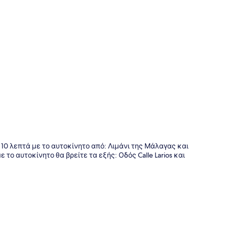
της
αι 10 λεπτά με το αυτοκίνητο από: Λιμάνι της Μάλαγας και
ο αυτοκίνητο θα βρείτε τα εξής: Οδός Calle Larios και