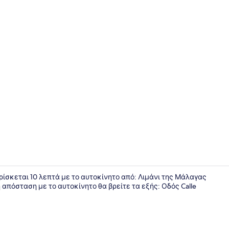
Σκεύη μαγε
) βρίσκεται 10 λεπτά με το αυτοκίνητο από: Λιμάνι της Μάλαγας
απόσταση με το αυτοκίνητο θα βρείτε τα εξής: Οδός Calle
Βεράντα/αί