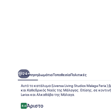
Malaga
Feria
24+
Επισκόπηση
Δωμάτια
Τοποθεσία
Πολιτικές
Αυτό το κατάλυμα (Livensa Living Studios Malaga Feria 
και Καθεδρικός Ναός της Μάλαγας. Επίσης, σε κοντινή 
Larios και Αλκαθάβα της Μάλαγα.
Σχόλια
Άριστο
8,6
8,6 στα 10