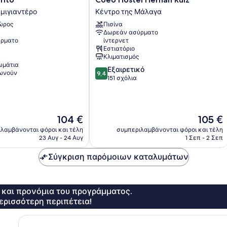
Hostel
μιγιαντέρο
Κέντρο της Μάλαγα
Hernan
χώρος
Πισίνα
Ruiz
Δωρεάν ασύρματο
ο
Κέντρο
ρματο
ίντερνετ
της
Εστιατόριο
Μάλαγα
Κλιματισμός
ωμάτια
9.4
Εξαιρετικό
νωνούν
9,4
στα
151 σχόλια
10,
Εξαιρετικό,
151
σχόλια
Η
Η
104 €
105 €
τιμή
τιμή
λαμβάνονται φόροι και τέλη
συμπεριλαμβάνονται φόροι και τέλη
είναι
είναι
23 Αυγ - 24 Αυγ
1 Σεπ - 2 Σεπ
104 €
105 €
Σύγκριση παρόμοιων καταλυμάτων
ς και προνόμια του προγράμματος.
ερισσότερη περιπέτεια!