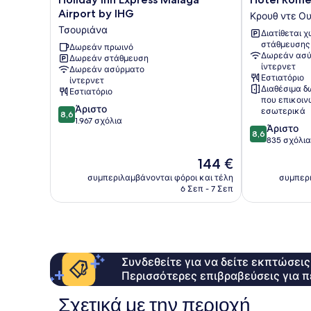
Inn
Romerito
Airport by IHG
Κρουθ ντε Ου
Express
Κρουθ
Τσουριάνα
Διατίθεται 
Malaga
ντε
στάθμευσης
Airport
Δωρεάν πρωινό
Ουμιγιαντέρ
Δωρεάν ασύ
Δωρεάν στάθμευση
by
ίντερνετ
Δωρεάν ασύρματο
IHG
Εστιατόριο
ίντερνετ
Τσουριάνα
Διαθέσιμα δ
Εστιατόριο
που επικοι
8.6
Άριστο
εσωτερικά
8,6
στα
1.967 σχόλια
8.6
Άριστο
10,
8,6
στα
835 σχόλια
Άριστο,
10,
1.967
Η
144 €
Άριστο,
σχόλια
τιμή
835
συμπεριλαμβάνονται φόροι και τέλη
συμπερι
είναι
6 Σεπ - 7 Σεπ
σχόλια
144 €
Συνδεθείτε για να δείτε εκπτώσει
Περισσότερες επιβραβεύσεις για π
Σχετικά με την περιοχή