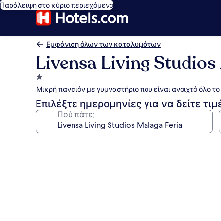
Παράλειψη στο κύριο περιεχόμενο
Εμφάνιση όλων των καταλυμάτων
Livensa Living Studios
Κατάλυμα
με
Μικρή πανσιόν με γυμναστήριο που είναι ανοιχτό όλο τ
1.0
Επιλέξτε ημερομηνίες για να δείτε τιμ
αστέρι
Πού πάτε;
Συλλογή
φωτογραφιών
για
Livensa
Living
Studios