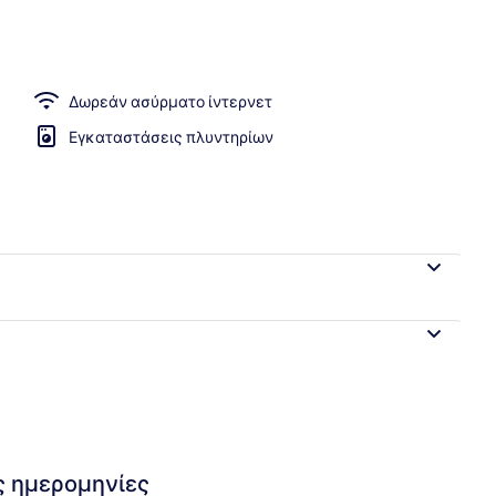
ούντιο, Βεράντα | Περιοχή καθιστικού | Τηλεόραση με επίπεδη οθόνη
Δωρεάν ασύρματο ίντερνετ
Εγκαταστάσεις πλυντηρίων
ις ημερομηνίες