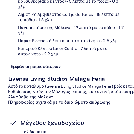
και συνεδριακό κέντρο)
- 3 λεπτά με τα πόδια
- 0.3
χλμ.
Χάρ
Δημοτικό Αμφιθέατρο Cortijo de Torres
- 18 λεπτά με
τα πόδια
- 1.5 χλμ.
Πανεπιστήμιο της Μάλαγα
- 19 λεπτά με τα πόδια
- 1.7
χλμ.
Πάρκο Picasso
- 6 λεπτά με το αυτοκίνητο
- 2.5 χλμ.
Εμπορικό Κέντρο Larios Centro
- 7 λεπτά με το
αυτοκίνητο
- 2.9 χλμ.
Εμφάνιση περισσότερων
Livensa Living Studios Malaga Feria
Αυτό το κατάλυμα (Livensa Living Studios Malaga Feria ) βρίσκετ
Καθεδρικός Ναός της Μάλαγας. Επίσης, σε κοντινή απόσταση με τ
Αλκαθάβα της Μάλαγα.
Πληροφορίες σχετικά με τα δικαιώματα ακύρωσης
Μέγεθος ξενοδοχείου
62 δωμάτια