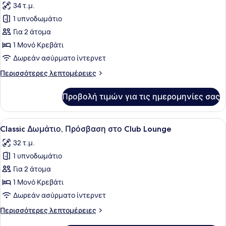
34 τ.μ.
(Low
των
Floor)
1 υπνοδωμάτιο
φωτογραφιών
για
Για 2 άτομα
Classic
1 Μονό Κρεβάτι
Δωμάτιο
Δωρεάν ασύρματο ίντερνετ
Περισσότερες
Περισσότερες λεπτομέρειες
λεπτομέρειες
για
Προβολή τιμών για τις ημερομηνίες σας
Classic
Δωμάτιο
Προβολή
Ένα δωμάτιο ξενοδοχείου με ένα με
6
Classic Δωμάτιο, Πρόσβαση στο Club Lounge
όλων
32 τ.μ.
των
1 υπνοδωμάτιο
φωτογραφιών
για
Για 2 άτομα
Classic
1 Μονό Κρεβάτι
Δωμάτιο,
Δωρεάν ασύρματο ίντερνετ
Πρόσβαση
Περισσότερες
Περισσότερες λεπτομέρειες
στο
λεπτομέρειες