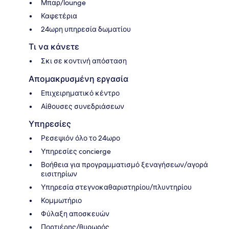
Μπαρ/lounge
Καφετέρια
24ωρη υπηρεσία δωματίου
Τι να κάνετε
Σκι σε κοντινή απόσταση
Απομακρυσμένη εργασία
Επιχειρηματικό κέντρο
Αίθουσες συνεδριάσεων
Υπηρεσίες
Ρεσεψιόν όλο το 24ωρο
Υπηρεσίες concierge
Βοήθεια για προγραμματισμό ξεναγήσεων/αγορά
εισιτηρίων
Υπηρεσία στεγνοκαθαριστηρίου/πλυντηρίου
Κομμωτήριο
Φύλαξη αποσκευών
Πορτιέρης/θυρωρός