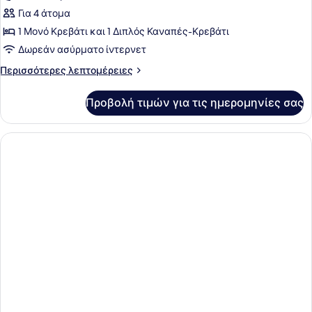
High
για
Για 4 άτομα
Floor)
Σουίτα,
1 Μονό Κρεβάτι και 1 Διπλός Καναπές-Κρεβάτι
1
Δωρεάν ασύρματο ίντερνετ
Υπνοδωμάτιο
Περισσότερες
Περισσότερες λεπτομέρειες
(with
λεπτομέρειες
Sofa)
για
Προβολή τιμών για τις ημερομηνίες σας
Σουίτα,
1
Υπνοδωμάτιο
(with
Sofa)