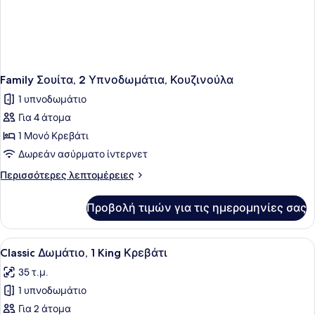
Family Σουίτα, 2 Υπνοδωμάτια, Κουζινούλα
1 υπνοδωμάτιο
Για 4 άτομα
1 Μονό Κρεβάτι
Δωρεάν ασύρματο ίντερνετ
Περισσότερες
Περισσότερες λεπτομέρειες
λεπτομέρειες
για
Προβολή τιμών για τις ημερομηνίες σας
Family
Σουίτα,
2
Προβολή
Ένα δωμάτιο ξενοδοχείου με ένα με
6
Υπνοδωμάτια,
Classic Δωμάτιο, 1 King Κρεβάτι
όλων
Κουζινούλα
35 τ.μ.
των
1 υπνοδωμάτιο
φωτογραφιών
για
Για 2 άτομα