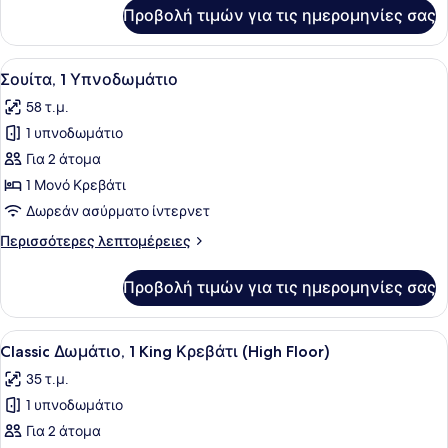
Club
για
Προβολή τιμών για τις ημερομηνίες σας
Classic
Lounge
Δωμάτιο,
Πρόσβαση
Προβολή
Ένα δωμάτιο ξενοδοχείου με ένα με
16
στο
Σουίτα, 1 Υπνοδωμάτιο
όλων
Club
58 τ.μ.
Lounge
των
1 υπνοδωμάτιο
φωτογραφιών
για
Για 2 άτομα
Σουίτα,
1 Μονό Κρεβάτι
1
Δωρεάν ασύρματο ίντερνετ
Υπνοδωμάτιο
Περισσότερες
Περισσότερες λεπτομέρειες
λεπτομέρειες
για
Προβολή τιμών για τις ημερομηνίες σας
Σουίτα,
1
Υπνοδωμάτιο
Προβολή
Ένα δωμάτιο ξενοδοχείου με ένα με
6
Classic Δωμάτιο, 1 King Κρεβάτι (High Floor)
όλων
35 τ.μ.
των
1 υπνοδωμάτιο
φωτογραφιών
για
Για 2 άτομα