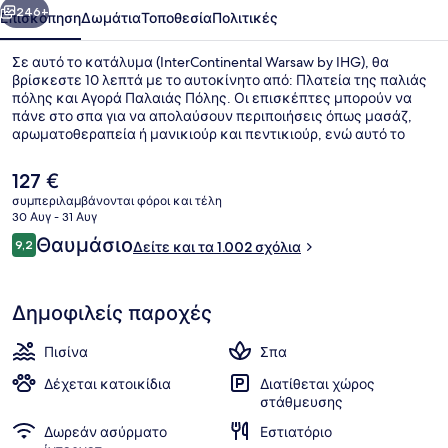
246+
Επισκόπηση
Δωμάτια
Τοποθεσία
Πολιτικές
Σε αυτό το κατάλυμα (InterContinental Warsaw by IHG), θα
βρίσκεστε 10 λεπτά με το αυτοκίνητο από: Πλατεία της παλιάς
πόλης και Αγορά Παλαιάς Πόλης. Οι επισκέπτες μπορούν να
πάνε στο σπα για να απολαύσουν περιποιήσεις όπως μασάζ,
αρωματοθεραπεία ή μανικιούρ και πεντικιούρ, ενώ αυτό το
εστιατόριο (Downtown), ένα από τα 2 εστιατόρια που
λειτουργούν, σερβίρει διεθνής κουζίνα και είναι ανοικτό για
Η
127 €
πρωινό, μεσημεριανό και βραδινό. Άλλες παροχές σε αυτό το
τρέχουσα
συμπεριλαμβάνονται φόροι και τέλη
ξενοδοχείο (πολυτελείας) περιλαμβάνουν εσωτερική πισίνα,
τιμή
30 Αυγ - 31 Αυγ
μπαρ/lounge και γυμναστήριο που είναι ανοιχτό όλο το 24ωρο.
Εσωτερική πισίνα, ξαπλώστρες
είναι
Σχόλια
Άλλοι ταξιδιώτες λατρεύουν το εξυπηρετικό προσωπικό. Το
Θαυμάσιο
9,2
Δείτε και τα 1.002 σχόλια
127 €
9,2 στα 10
κατάλυμα βρίσκεται σε πολύ κοντινή απόσταση με τα πόδια
από τα μέσα μαζικής μεταφοράς: το σημείο επιβίβασης Στάση
Τραμ Rondo ONZ 03 βρίσκεται σε απόσταση 5 λεπτών και το
Δημοφιλείς παροχές
σημείο επιβίβασης Σταθμός Rondo ONZ βρίσκεται σε απόσταση
6 λεπτών.
Πισίνα
Σπα
Δέχεται κατοικίδια
Διατίθεται χώρος
στάθμευσης
Δωρεάν ασύρματο
Εστιατόριο