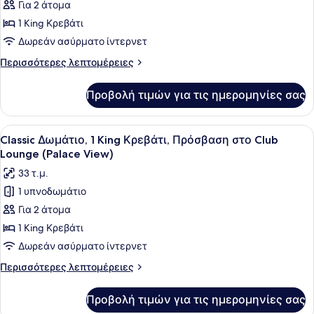
για
Για 2 άτομα
Premium
1 King Κρεβάτι
Δωμάτιο,
Δωρεάν ασύρματο ίντερνετ
1
Περισσότερες
Περισσότερες λεπτομέρειες
King
λεπτομέρειες
Κρεβάτι
για
Προβολή τιμών για τις ημερομηνίες σας
Premium
Δωμάτιο,
1
Προβολή
Ένα δωμάτιο ξενοδοχείου με ένα με
7
King
Classic Δωμάτιο, 1 King Κρεβάτι, Πρόσβαση στο Club
όλων
Κρεβάτι
Lounge (Palace View)
των
33 τ.μ.
φωτογραφιών
1 υπνοδωμάτιο
για
Για 2 άτομα
Classic
Δωμάτιο,
1 King Κρεβάτι
1
Δωρεάν ασύρματο ίντερνετ
King
Περισσότερες
Περισσότερες λεπτομέρειες
Κρεβάτι,
λεπτομέρειες
Πρόσβαση
για
Προβολή τιμών για τις ημερομηνίες σας
Classic
στο