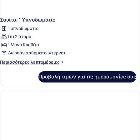
Σουίτα, 1 Υπνοδωμάτιο
1 υπνοδωμάτιο
Για 2 άτομα
1 Μονό Κρεβάτι
Δωρεάν ασύρματο ίντερνετ
Περισσότερες
Περισσότερες λεπτομέρειες
λεπτομέρειες
για
Προβολή τιμών για τις ημερομηνίες σας
Σουίτα,
1
Υπνοδωμάτιο