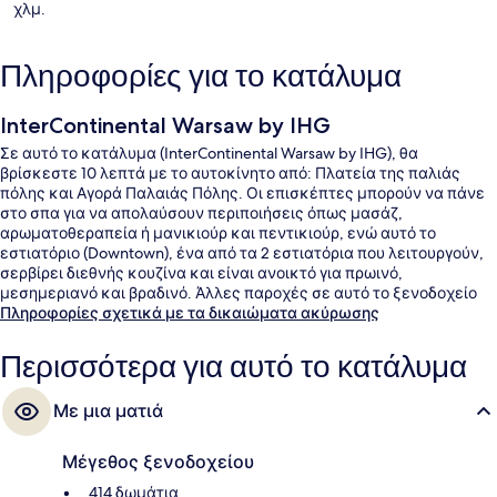
χλμ.
Πληροφορίες για το κατάλυμα
InterContinental Warsaw by IHG
Σε αυτό το κατάλυμα (InterContinental Warsaw by IHG), θα
βρίσκεστε 10 λεπτά με το αυτοκίνητο από: Πλατεία της παλιάς
πόλης και Αγορά Παλαιάς Πόλης. Οι επισκέπτες μπορούν να πάνε
στο σπα για να απολαύσουν περιποιήσεις όπως μασάζ,
αρωματοθεραπεία ή μανικιούρ και πεντικιούρ, ενώ αυτό το
εστιατόριο (Downtown), ένα από τα 2 εστιατόρια που λειτουργούν,
σερβίρει διεθνής κουζίνα και είναι ανοικτό για πρωινό,
μεσημεριανό και βραδινό. Άλλες παροχές σε αυτό το ξενοδοχείο
(πολυτελείας) περιλαμβάνουν εσωτερική πισίνα, μπαρ/lounge και
Πληροφορίες σχετικά με τα δικαιώματα ακύρωσης
γυμναστήριο που είναι ανοιχτό όλο το 24ωρο. Άλλοι ταξιδιώτες
λατρεύουν το εξυπηρετικό προσωπικό. Το κατάλυμα βρίσκεται σε
Περισσότερα για αυτό το κατάλυμα
πολύ κοντινή απόσταση με τα πόδια από τα μέσα μαζικής
μεταφοράς: το σημείο επιβίβασης Στάση Τραμ Rondo ONZ 03
Με μια ματιά
βρίσκεται σε απόσταση 5 λεπτών και το σημείο επιβίβασης
Σταθμός Rondo ONZ βρίσκεται σε απόσταση 6 λεπτών.
Μέγεθος ξενοδοχείου
414 δωμάτια