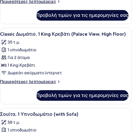
Περισσότερες
Περισσότερες λεπτομέρειες
Μονά
λεπτομέρειες
Κρεβάτια
για
Προβολή τιμών για τις ημερομηνίες σας
Classic
Δωμάτιο,
2
Προβολή
Ένα δωμάτιο ξενοδοχείου με ένα με
6
Μονά
Classic Δωμάτιο, 1 King Κρεβάτι (Palace View, High Floor)
όλων
Κρεβάτια
35 τ.μ.
των
1 υπνοδωμάτιο
φωτογραφιών
για
Για 2 άτομα
Classic
1 King Κρεβάτι
Δωμάτιο,
Δωρεάν ασύρματο ίντερνετ
1
Περισσότερες
Περισσότερες λεπτομέρειες
King
λεπτομέρειες
Κρεβάτι
για
Προβολή τιμών για τις ημερομηνίες σας
Classic
(Palace
Δωμάτιο,
View,
1
Προβολή
Ένα σύγχρονο δωμάτιο ξενοδοχείου
High
5
King
Σουίτα, 1 Υπνοδωμάτιο (with Sofa)
όλων
Floor)
Κρεβάτι
58 τ.μ.
(Palace
των
View,
1 υπνοδωμάτιο
φωτογραφιών