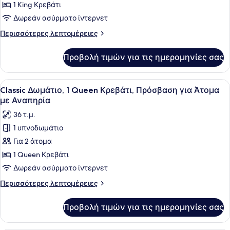
Classic
1 King Κρεβάτι
Δωμάτιο,
Δωρεάν ασύρματο ίντερνετ
1
Περισσότερες
Περισσότερες λεπτομέρειες
King
λεπτομέρειες
Κρεβάτι
για
Προβολή τιμών για τις ημερομηνίες σας
Classic
(High
Δωμάτιο,
Floor)
1
Προβολή
Ένα στρωμένο κρεβάτι με κεφαλάρι,
4
King
Classic Δωμάτιο, 1 Queen Κρεβάτι, Πρόσβαση για Άτομα
όλων
Κρεβάτι
με Αναπηρία
(High
των
36 τ.μ.
Floor)
φωτογραφιών
1 υπνοδωμάτιο
για
Για 2 άτομα
Classic
Δωμάτιο,
1 Queen Κρεβάτι
1
Δωρεάν ασύρματο ίντερνετ
Queen
Περισσότερες
Περισσότερες λεπτομέρειες
Κρεβάτι,
λεπτομέρειες
Πρόσβαση
για
Προβολή τιμών για τις ημερομηνίες σας
Classic
για
Δωμάτιο,
Άτομα
1