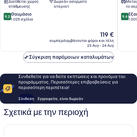
Διατίθεται χώρος
Δωρεάν ασύρματο
Μεταφ
Τσέντρ
στάθμευσης
ίντερνετ
το αε
9.2
9.4
Θαυμάσιο
Εξα
9,2
9,4
στα
στα
1.025 σχόλια
1.00
10,
10,
Θαυμάσιο,
Εξαιρετ
Η
119 €
1.025
1.001
τιμή
συμπεριλαμβάνονται φόροι και τέλη
σχόλια
σχόλια
είναι
23 Αυγ - 24 Αυγ
119 €
Σύγκριση παρόμοιων καταλυμάτων
Συνδεθείτε για να δείτε εκπτώσεις και προνόμια του
προγράμματος. Περισσότερες επιβραβεύσεις για
περισσότερη περιπέτεια!
Σύνδεση
Εγγραφείτε, είναι δωρεάν
Σχετικά με την περιοχή