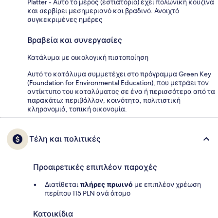
Platter - Αυτό το μέρος (εστιατόριο) έχει πολωνική κουζίνα
και σερβίρει μεσημεριανό και βραδινό. Ανοιχτό
συγκεκριμένες ημέρες
Βραβεία και συνεργασίες
Κατάλυμα με οικολογική πιστοποίηση
Αυτό το κατάλυμα συμμετέχει στο πρόγραμμα Green Key
(Foundation for Environmental Education), που μετράει τον
αντίκτυπο του καταλύματος σε ένα ή περισσότερα από τα
παρακάτω: περιβάλλον, κοινότητα, πολιτιστική
κληρονομιά, τοπική οικονομία.
Τέλη και πολιτικές
Προαιρετικές επιπλέον παροχές
Διατίθεται
πλήρες πρωινό
με επιπλέον χρέωση
περίπου 115 PLN ανά άτομο
Κατοικίδια