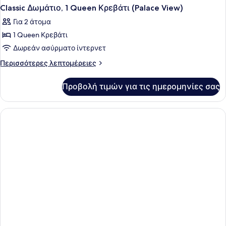
Classic Δωμάτιο, 1 Queen Κρεβάτι (Palace View)
Για 2 άτομα
1 Queen Κρεβάτι
Δωρεάν ασύρματο ίντερνετ
Περισσότερες
Περισσότερες λεπτομέρειες
λεπτομέρειες
για
Προβολή τιμών για τις ημερομηνίες σας
Classic
Δωμάτιο,
1
Queen
Κρεβάτι
(Palace
View)