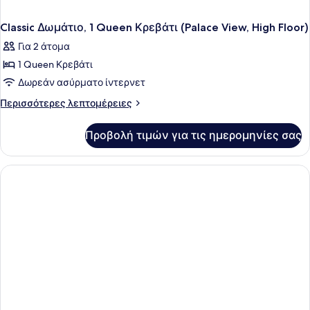
Classic Δωμάτιο, 1 Queen Κρεβάτι (Palace View, High Floor)
Για 2 άτομα
1 Queen Κρεβάτι
Δωρεάν ασύρματο ίντερνετ
Περισσότερες
Περισσότερες λεπτομέρειες
λεπτομέρειες
για
Προβολή τιμών για τις ημερομηνίες σας
Classic
Δωμάτιο,
1
Queen
Κρεβάτι
(Palace
View,
High
Floor)