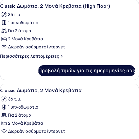
Προβολή
Ένα δωμάτιο ξενοδοχείου με δύο κ
με
7
Queen
Classic Δωμάτιο, 2 Μονά Κρεβάτια (High Floor)
όλων
Κρεβάτι,
Αναπηρία
35 τ.μ.
Πρόσβαση
των
για
1 υπνοδωμάτιο
φωτογραφιών
Άτομα
για
Για 2 άτομα
με
Classic
Αναπηρία
2 Μονά Κρεβάτια
Δωμάτιο,
Δωρεάν ασύρματο ίντερνετ
2
Περισσότερες
Περισσότερες λεπτομέρειες
Μονά
λεπτομέρειες
Κρεβάτια
για
Προβολή τιμών για τις ημερομηνίες σας
Classic
(High
Δωμάτιο,
Floor)
2
Προβολή
Ένα δωμάτιο ξενοδοχείου με δύο κ
6
Μονά
Classic Δωμάτιο, 2 Μονά Κρεβάτια
όλων
Κρεβάτια
36 τ.μ.
(High
των
Floor)
1 υπνοδωμάτιο
φωτογραφιών
για
Για 2 άτομα
Classic
2 Μονά Κρεβάτια
Δωμάτιο,
Δωρεάν ασύρματο ίντερνετ
2