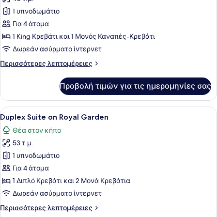
των
1 υπνοδωμάτιο
φωτογραφιών
για
Για 4 άτομα
Deluxe
1 King Κρεβάτι και 1 Μονός Καναπές-Κρεβάτι
Sea
Δωρεάν ασύρματο ίντερνετ
View
Περισσότερες
Περισσότερες λεπτομέρειες
Suite
λεπτομέρειες
για
Προβολή τιμών για τις ημερομηνίες σας
Deluxe
Sea
View
Προβολή
Ένας προαύλιος χώρος με ένα κεντρ
6
Suite
Duplex Suite on Royal Garden
όλων
Θέα στον κήπο
των
53 τ.μ.
φωτογραφιών
για
1 υπνοδωμάτιο
Duplex
Για 4 άτομα
Suite
1 Διπλό Κρεβάτι και 2 Μονά Κρεβάτια
on
Δωρεάν ασύρματο ίντερνετ
Royal
Περισσότερες
Περισσότερες λεπτομέρειες
Garden
λεπτομέρειες