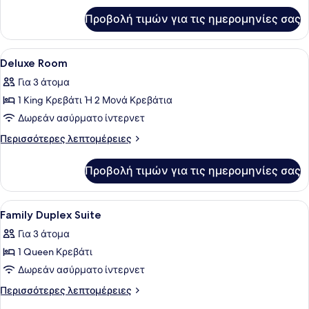
για
Προβολή τιμών για τις ημερομηνίες σας
Duplex
Suite
on
Προβολή
Υποαλλεργικά κλινοσκεπάσματα, π
2
Royal
Deluxe Room
όλων
Garden
Για 3 άτομα
των
1 King Κρεβάτι Ή 2 Μονά Κρεβάτια
φωτογραφιών
για
Δωρεάν ασύρματο ίντερνετ
Deluxe
Περισσότερες
Περισσότερες λεπτομέρειες
Room
λεπτομέρειες
για
Προβολή τιμών για τις ημερομηνίες σας
Deluxe
Room
Προβολή
Υποαλλεργικά κλινοσκεπάσματα, π
3
Family Duplex Suite
όλων
Για 3 άτομα
των
1 Queen Κρεβάτι
φωτογραφιών
για
Δωρεάν ασύρματο ίντερνετ
Family
Περισσότερες
Περισσότερες λεπτομέρειες
Duplex
λεπτομέρειες