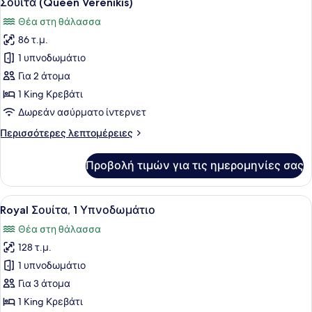
Σουίτα (Queen Verenikis)
όλων
Θέα στη θάλασσα
των
86 τ.μ.
φωτογραφιών
για
1 υπνοδωμάτιο
Σουίτα
Για 2 άτομα
(Queen
1 King Κρεβάτι
Verenikis)
Δωρεάν ασύρματο ίντερνετ
Περισσότερες
Περισσότερες λεπτομέρειες
λεπτομέρειες
για
Προβολή τιμών για τις ημερομηνίες σας
Σουίτα
(Queen
Verenikis)
Προβολή
Ένα μεγάλο κρεβάτι με ουρανό, έν
2
Royal Σουίτα, 1 Υπνοδωμάτιο
όλων
Θέα στη θάλασσα
των
128 τ.μ.
φωτογραφιών
για
1 υπνοδωμάτιο
Royal
Για 3 άτομα
Σουίτα,
1 King Κρεβάτι