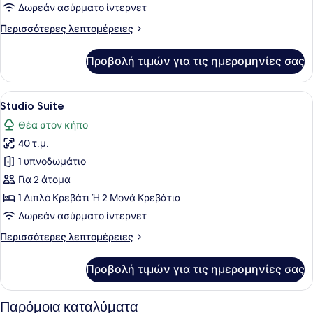
1
Δωρεάν ασύρματο ίντερνετ
Υπνοδωμάτιο
Περισσότερες
Περισσότερες λεπτομέρειες
λεπτομέρειες
για
Προβολή τιμών για τις ημερομηνίες σας
Royal
Σουίτα,
1
Προβολή
Υποαλλεργικά κλινοσκεπάσματα, π
5
Υπνοδωμάτιο
Studio Suite
όλων
Θέα στον κήπο
των
40 τ.μ.
φωτογραφιών
για
1 υπνοδωμάτιο
Studio
Για 2 άτομα
Suite
1 Διπλό Κρεβάτι Ή 2 Μονά Κρεβάτια
Δωρεάν ασύρματο ίντερνετ
Περισσότερες
Περισσότερες λεπτομέρειες
λεπτομέρειες
για
Προβολή τιμών για τις ημερομηνίες σας
Studio
Suite
Παρόμοια καταλύματα