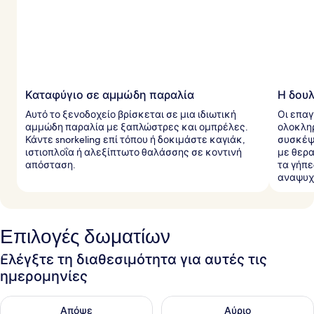
α
ξ
ι
δ
ι
ώ
τ
ε
Καταφύγιο σε αμμώδη παραλία
Η δουλ
ς
Αυτό το ξενοδοχείο βρίσκεται σε μια ιδιωτική
Οι επαγ
αμμώδη παραλία με ξαπλώστρες και ομπρέλες.
ολοκληρ
Κάντε snorkeling επί τόπου ή δοκιμάστε καγιάκ,
συσκέψ
ιστιοπλοΐα ή αλεξίπτωτο θαλάσσης σε κοντινή
με θερα
απόσταση.
τα γήπε
αναψυχ
Επιλογές δωματίων
Ελέγξτε τη διαθεσιμότητα για αυτές τις
ημερομηνίες
Έλεγχος διαθεσιμότητας για απόψε Αυγ 9 - Αυγ 10
Έλεγχος διαθεσιμότητας για α
Απόψε
Αύριο