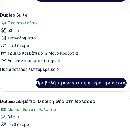
Δωμάτιο,
Θέα
Προβολή
Ένας μοντέρνος εσωτερικός χώρος 
6
στη
Duplex Suite
όλων
Θάλασσα
Θέα στον κήπο
των
53 τ.μ.
φωτογραφιών
για
1 υπνοδωμάτιο
Duplex
Για 4 άτομα
Suite
1 Διπλό Κρεβάτι και 2 Μονά Κρεβάτια
Δωρεάν ασύρματο ίντερνετ
Περισσότερες
Περισσότερες λεπτομέρειες
λεπτομέρειες
για
Προβολή τιμών για τις ημερομηνίες σας
Duplex
Suite
Προβολή
Deluxe Δωμάτιο, Μερική Θέα στη 
1
Deluxe Δωμάτιο, Μερική Θέα στη Θάλασσα
όλων
Μερική θέα στη θάλασσα
των
34 τ.μ.
φωτογραφιών
για
Για 3 άτομα