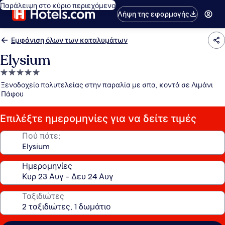
Παράλειψη στο κύριο περιεχόμενο
Λήψη της εφαρμογής
Εμφάνιση όλων των καταλυμάτων
Elysium
Κατάλυμα
με
Ξενοδοχείο πολυτελείας στην παραλία με σπα, κοντά σε Λιμάνι
5.0
Πάφου
αστέρια
Επιλέξτε ημερομηνίες για να δείτε τιμές
Πού πάτε;
Ημερομηνίες
Ταξιδιώτες