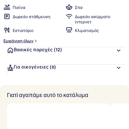
α
των
ί
Πισίνα
Σπα
α
πελατών
Δωρεάν στάθμευση
Δωρεάν ασύρματο
β
ίντερνετ
α
Εστιατόριο
Κλιματισμός
θ
μ
Εμφάνιση όλων
ο
λ
Βασικές παροχές
(12)
ο
γ
ί
Για οικογένειες
(6)
α
α
π
ό
Γιατί αγαπάμε αυτό το κατάλυμα
τ
ο
υ
ς
τ