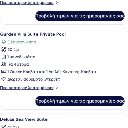
Περισσότερες
Περισσότερες λεπτομέρειες
λεπτομέρειες
για
Προβολή τιμών για τις ημερομηνίες σας
Studio
Suite
Private
Προβολή
Garden Villa Suite Private Pool | 
9
Pool
Garden Villa Suite Private Pool
όλων
Θέα στον κήπο
των
60 τ.μ.
φωτογραφιών
για
1 υπνοδωμάτιο
Garden
Για 4 άτομα
Villa
1 Queen Κρεβάτι και 1 Διπλός Καναπές-Κρεβάτι
Suite
Δωρεάν ασύρματο ίντερνετ
Private
Περισσότερες
Περισσότερες λεπτομέρειες
Pool
λεπτομέρειες
για
Προβολή τιμών για τις ημερομηνίες σας
Garden
Villa
Suite
Προβολή
Ένα δωμάτιο ξενοδοχείου με ένα κρ
3
Private
Deluxe Sea View Suite
όλων
Pool
40 τ.μ.