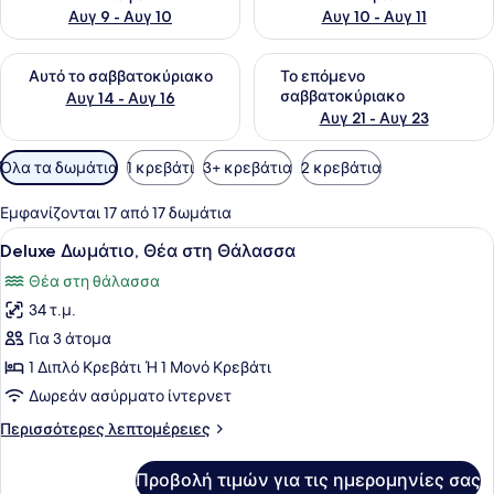
Αυγ 9 - Αυγ 10
Αυγ 10 - Αυγ 11
Έλεγχος διαθεσιμότητας για αυτό το σαββατοκύριακο Αυγ 1
Έλεγχος διαθεσιμότητας για
Αυτό το σαββατοκύριακο
Το επόμενο
σαββατοκύριακο
Αυγ 14 - Αυγ 16
Αυγ 21 - Αυγ 23
Διαθέσιμα
Όλα τα δωμάτια
1 κρεβάτι
3+ κρεβάτια
2 κρεβάτια
φίλτρα
για
Εμφανίζονται 17 από 17 δωμάτια
τα
Προβολή
Deluxe Δωμάτιο, Θέα στη Θάλασσα
1
Deluxe Δωμάτιο, Θέα στη Θάλασσα
δωμάτια
όλων
Θέα στη θάλασσα
των
34 τ.μ.
φωτογραφιών
για
Για 3 άτομα
Deluxe
1 Διπλό Κρεβάτι Ή 1 Μονό Κρεβάτι
Δωμάτιο,
Δωρεάν ασύρματο ίντερνετ
Θέα
Περισσότερες
Περισσότερες λεπτομέρειες
στη
λεπτομέρειες
Θάλασσα
για
Προβολή τιμών για τις ημερομηνίες σας
Deluxe