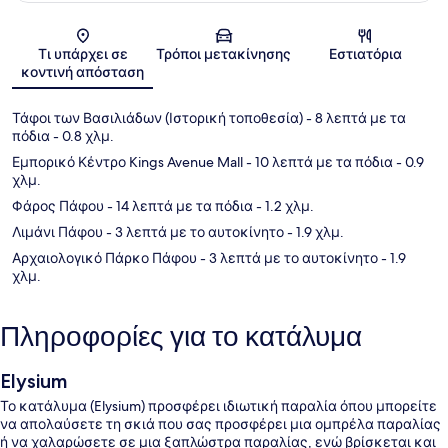
Χάρτης
Τι υπάρχει σε
Τρόποι μετακίνησης
Εστιατόρια
κοντινή απόσταση
Τάφοι των Βασιλιάδων (Ιστορική τοποθεσία)
- 8 λεπτά με τα
πόδια
- 0.8 χλμ.
Εμπορικό Κέντρο Kings Avenue Mall
- 10 λεπτά με τα πόδια
- 0.9
χλμ.
Φάρος Πάφου
- 14 λεπτά με τα πόδια
- 1.2 χλμ.
Λιμάνι Πάφου
- 3 λεπτά με το αυτοκίνητο
- 1.9 χλμ.
Αρχαιολογικό Πάρκο Πάφου
- 3 λεπτά με το αυτοκίνητο
- 1.9
χλμ.
Πληροφορίες για το κατάλυμα
Elysium
Το κατάλυμα (Elysium) προσφέρει ιδιωτική παραλία όπου μπορείτε
να απολαύσετε τη σκιά που σας προσφέρει μια ομπρέλα παραλίας
ή να χαλαρώσετε σε μια ξαπλώστρα παραλίας, ενώ βρίσκεται και