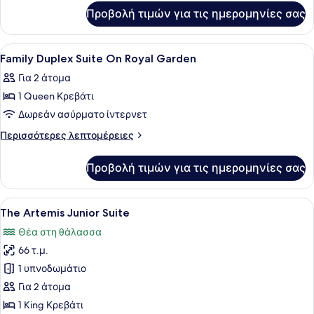
για
Suite
Προβολή τιμών για τις ημερομηνίες σας
Family
Duplex
Suite
Προβολή
Υποαλλεργικά κλινοσκεπάσματα, π
3
Family Duplex Suite On Royal Garden
όλων
Για 2 άτομα
των
1 Queen Κρεβάτι
φωτογραφιών
για
Δωρεάν ασύρματο ίντερνετ
Family
Περισσότερες
Περισσότερες λεπτομέρειες
Duplex
λεπτομέρειες
για
Suite
Προβολή τιμών για τις ημερομηνίες σας
Family
On
Duplex
Royal
Suite
Προβολή
Ένα δωμάτιο ξενοδοχείου με μπαλκ
4
Garden
On
The Artemis Junior Suite
όλων
Royal
Θέα στη θάλασσα
Garden
των
66 τ.μ.
φωτογραφιών
για
1 υπνοδωμάτιο
The
Για 2 άτομα
Artemis
1 King Κρεβάτι