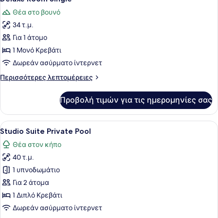
όλων
Θέα στο βουνό
των
34 τ.μ.
φωτογραφιών
για
Για 1 άτομο
Deluxe
1 Μονό Κρεβάτι
Room
Δωρεάν ασύρματο ίντερνετ
Single
Περισσότερες
Περισσότερες λεπτομέρειες
λεπτομέρειες
για
Προβολή τιμών για τις ημερομηνίες σας
Deluxe
Room
Single
Προβολή
Ένας χώρος πισίνας με ξαπλώστρες
6
Studio Suite Private Pool
όλων
Θέα στον κήπο
των
40 τ.μ.
φωτογραφιών
για
1 υπνοδωμάτιο
Studio
Για 2 άτομα
Suite
1 Διπλό Κρεβάτι
Private
Δωρεάν ασύρματο ίντερνετ
Pool