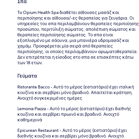
Σπα
To Opium Health Spa διαθέτει αίθουσες μασάζ και
περιποίησης και αίθουσα/-ες θεραπείας για ζευγάρια. Οι
υπηρεσίες του σπα περιλαμβάνουν θεραπείες περιποίησης
προσώπου, περιτύλιξη σώματος, απολέπιση σώματος και
θεραπείες περιποίησης σώματος. Το σπα είναι
εξοπλισμένο με σάουνα, μια μπανιέρα υδρομασάζ και
χαμάμ. Προσφέρεται μία σειρά από θεραπείες
περιποίησης, οι οποίες περιλαμβάνουν αρωματοθεραπεία.
Δεν επιτρέπεται η είσοδος στο σπα σε επισκέπτες κάτω
των 18 ετών.
Γεύματα
Ristorante Bacco - Αυτό το μέρος (εστιατόριο) έχει ιταλική
κουζίνα και σερβίρει μόνο βραδινό. Απαιτείται κράτηση.
Ανοιχτό συγκεκριμένες ημέρες
Lemonia Piazza - Αυτό το μέρος (εστιατόριο) έχει διεθνής
κουζίνα και σερβίρει πρωινό και βραδινό. Ανοιχτό
καθημερινά
Epicurean Restaurant - Αυτό το μέρος (εστιατόριο) έχει
διεθνής κουζίνα και σερβίρει μόνο βραδινό. Ανοιχτό