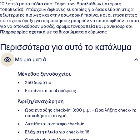
10 λεπτά με τα πόδια από: Τάφοι των Βασιλιάδων (Ιστορική
τοποθεσία). Υπάρχουν άφθονες ευκαιρίες για διασκέδαση στις 2
εξωτερικές πισίνες και στην εσωτερική πισίνα, και οι επισκέπτες
που έχουν όρεξη για περιποιήσεις μπορούν να επισκεφθούν το σπα
για να απολαύσουν μασάζ, αρωματοθεραπεία και μανικιούρ και
πεντικιούρ. Το εστιατόριο (Ristorante Bacco), ένα από τα 5
Πληροφορίες σχετικά με τα δικαιώματα ακύρωσης
εστιατόρια, σερβίρει ιταλική κουζίνα και είναι ανοικτό για βραδινό.
Άλλες παροχές που προσφέρονται σε αυτό το ξενοδοχείο
Περισσότερα για αυτό το κατάλυμα
(πολυτελείας) είναι 3 μπαρ/lounge, δωρεάν κλαμπ για παιδιά και
μπαρ δίπλα στην πισίνα. Άλλοι ταξιδιώτες λένε καλά πράγματα για
Με μια ματιά
το εξυπηρετικό προσωπικό και τη συνολική κατάσταση του
καταλύματος.
Μέγεθος ξενοδοχείου
250 δωμάτια
Εκτείνεται σε 4 ορόφους
Άφιξη/αναχώρηση
Ώρα έναρξης check-in: 3:00 μ.μ. – Ώρα λήξης check-in:
οποιαδήποτε στιγμή
Διατίθεται ανέπαφο check-in
Ελάχιστη ηλικία για check-in: 18
Ώρα check-out: 12 το μεσημέρι