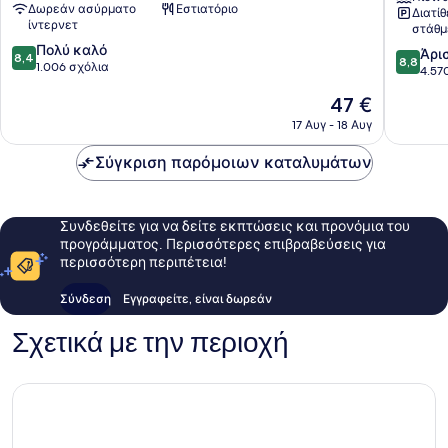
Δωρεάν ασύρματο
Εστιατόριο
Διατί
Namba
ίντερνετ
στάθμ
Ekimae
8.4
Πολύ καλό
Tower
8.8
Άρι
8,4
8,8
στα
1.006 σχόλια
Naniwa
στα
4.57
10,
10,
Η
47 €
Πολύ
Άριστο,
τιμή
καλό,
4.570
17 Αυγ - 18 Αυγ
είναι
1.006
σχόλια
47 €
σχόλια
Σύγκριση παρόμοιων καταλυμάτων
Συνδεθείτε για να δείτε εκπτώσεις και προνόμια του
προγράμματος. Περισσότερες επιβραβεύσεις για
περισσότερη περιπέτεια!
Σύνδεση
Εγγραφείτε, είναι δωρεάν
Σχετικά με την περιοχή