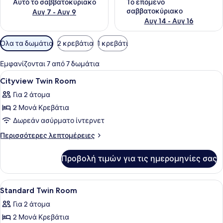
Αυτό το σαββατοκύριακο
Το επόμενο
σαββατοκύριακο
Αυγ 7 - Αυγ 9
Αυγ 14 - Αυγ 16
Διαθέσιμα
Όλα τα δωμάτια
2 κρεβάτια
1 κρεβάτι
φίλτρα
για
Εμφανίζονται 7 από 7 δωμάτια
τα
Προβολή
Χρηματοκιβώτιο στο δωμάτιο, κουρ
7
Cityview Twin Room
δωμάτια
όλων
Για 2 άτομα
των
2 Μονά Κρεβάτια
φωτογραφιών
για
Δωρεάν ασύρματο ίντερνετ
Cityview
Περισσότερες
Περισσότερες λεπτομέρειες
Twin
λεπτομέρειες
για
Room
Προβολή τιμών για τις ημερομηνίες σας
Cityview
Twin
Room
Προβολή
Χρηματοκιβώτιο στο δωμάτιο, κουρ
7
Standard Twin Room
όλων
Για 2 άτομα
των
2 Μονά Κρεβάτια
φωτογραφιών