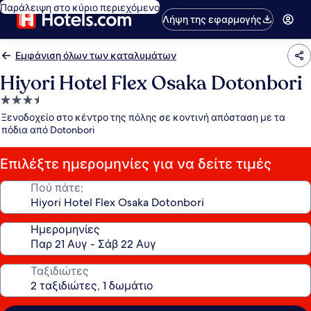
Παράλειψη στο κύριο περιεχόμενο
Λήψη της εφαρμογής
Εμφάνιση όλων των καταλυμάτων
Hiyori Hotel Flex Osaka Dotonbori
Κατάλυμα
με
Ξενοδοχείο στο κέντρο της πόλης σε κοντινή απόσταση με τα
3.5
πόδια από Dotonbori
αστέρια
Επιλέξτε ημερομηνίες για να δείτε τιμές
Πού πάτε;
Ημερομηνίες
Ταξιδιώτες