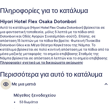
Πληροφορίες για το κατάλυμα
Hiyori Hotel Flex Osaka Dotonbori
Αυτό το κατάλυμα (Hiyori Hotel Flex Osaka Dotonbori) βρίσκεται σε
μια φανταστική τοποθεσία, μόλις 5 λεπτά με τα πόδια από:
Dotonbori και Οδός Αγορών Σινσαϊμπάσι-σούτζι. Επίσης, σε
απόσταση 15 λεπτών με τα πόδια θα βρείτε: Φωτεινή Πινακίδα
Dotonbori Glico και Μέγα Θέατρο Καγκέτσου της Νάμπα. Το
κατάλυμα βρίσκεται σε πολύ κοντινή απόσταση με τα πόδια από τα
μέσα μαζικής μεταφοράς: το σημείο επιβίβασης Σταθμός της
Νάμπα βρίσκεται σε απόσταση 6 λεπτών και το σημείο επιβίβασης
Σταθμός Shinsaibashi βρίσκεται σε απόσταση 8 λεπτών.
Πληροφορίες σχετικά με τα δικαιώματα ακύρωσης
Περισσότερα για αυτό το κατάλυμα
Με μια ματιά
Μέγεθος ξενοδοχείου
53 δωμάτια