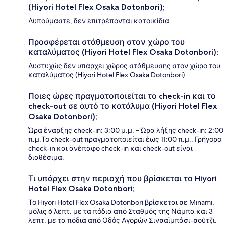
(Hiyori Hotel Flex Osaka Dotonbori);
Λυπούμαστε, δεν επιτρέπονται κατοικίδια.
Προσφέρεται στάθμευση στον χώρο του
καταλύματος (Hiyori Hotel Flex Osaka Dotonbori);
Δυστυχώς δεν υπάρχει χώρος στάθμευσης στον χώρο του
καταλύματος (Hiyori Hotel Flex Osaka Dotonbori).
Ποιες ώρες πραγματοποιείται το check-in και το
check-out σε αυτό το κατάλυμα (Hiyori Hotel Flex
Osaka Dotonbori);
Ώρα έναρξης check-in: 3:00 μ.μ. – Ώρα λήξης check-in: 2:00
π.μ.Το check-out πραγματοποιείται έως 11:00 π.μ.. Γρήγορο
check-in και ανέπαφο check-in και check-out είναι
διαθέσιμα.
Τι υπάρχει στην περιοχή που βρίσκεται το Hiyori
Hotel Flex Osaka Dotonbori;
Το Hiyori Hotel Flex Osaka Dotonbori βρίσκεται σε Minami,
μόλις 6 λεπτ. με τα πόδια από Σταθμός της Νάμπα και 3
λεπτ. με τα πόδια από Οδός Αγορών Σινσαϊμπάσι-σούτζι.