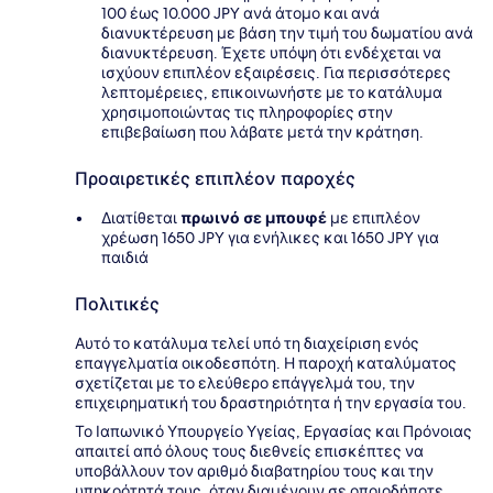
100 έως 10.000 JPY ανά άτομο και ανά
διανυκτέρευση με βάση την τιμή του δωματίου ανά
διανυκτέρευση. Έχετε υπόψη ότι ενδέχεται να
ισχύουν επιπλέον εξαιρέσεις. Για περισσότερες
λεπτομέρειες, επικοινωνήστε με το κατάλυμα
χρησιμοποιώντας τις πληροφορίες στην
επιβεβαίωση που λάβατε μετά την κράτηση.
Προαιρετικές επιπλέον παροχές
Διατίθεται
πρωινό σε μπουφέ
με επιπλέον
χρέωση 1650 JPY για ενήλικες και 1650 JPY για
παιδιά
Πολιτικές
Αυτό το κατάλυμα τελεί υπό τη διαχείριση ενός
επαγγελματία οικοδεσπότη. Η παροχή καταλύματος
σχετίζεται με το ελεύθερο επάγγελμά του, την
επιχειρηματική του δραστηριότητα ή την εργασία του.
Το Ιαπωνικό Υπουργείο Υγείας, Εργασίας και Πρόνοιας
απαιτεί από όλους τους διεθνείς επισκέπτες να
υποβάλλουν τον αριθμό διαβατηρίου τους και την
υπηκοότητά τους, όταν διαμένουν σε οποιοδήποτε