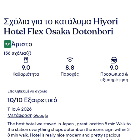
Σχόλια για το κατάλυμα Hiyori
Σχόλια
Hotel Flex Osaka Dotonbori
Άριστο
8,8
156 σχόλια
9,0
8,8
9,0
Καθαριότητα
Παροχές
Προσωπικό &
εξυπηρέτηση
Σχόλια
Επαληθευμένο σχόλιο
10/10 Εξαιρετικό
11 Ιουλ 2026
Μετάφραση Google
The best hotel we stayed in Japan , great location 5 min Walk to
the station everything shops dotombori the iconic sign within 3-
8 min walk. Hotel is really nice modern and pretty spacious