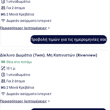
για
1 υπνοδωμάτιο
Δίκλινο
Για 2 άτομα
Δωμάτιο
2 Μονά Κρεβάτια
(Twin),
Δωρεάν ασύρματο ίντερνετ
Μη
Περισσότερες
Περισσότερες λεπτομέρειες
Καπνιστών
λεπτομέρειες
(Riverside)
για
Προβολή τιμών για τις ημερομηνίες σας
Δίκλινο
Δωμάτιο
(Twin),
Προβολή
Ένα δωμάτιο ξενοδοχείου με δύο κρ
8
Μη
Δίκλινο Δωμάτιο (Twin), Μη Καπνιστών (Riverview)
όλων
Καπνιστών
Θέα στο ποτάμι
(Riverside)
των
13 τ.μ.
φωτογραφιών
για
1 υπνοδωμάτιο
Δίκλινο
Για 2 άτομα
Δωμάτιο
2 Μονά Κρεβάτια
(Twin),
Δωρεάν ασύρματο ίντερνετ
Μη
Περισσότερες
Περισσότερες λεπτομέρειες
Καπνιστών
λεπτομέρειες
(Riverview)
για