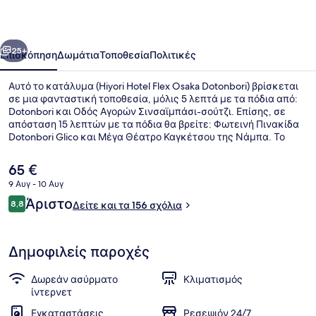
Osaka
Dotonbori
οηγούμενο
Επόμενο
25+
Επισκόπηση
Δωμάτια
Τοποθεσία
Πολιτικές
Αυτό το κατάλυμα (Hiyori Hotel Flex Osaka Dotonbori) βρίσκεται
σε μια φανταστική τοποθεσία, μόλις 5 λεπτά με τα πόδια από:
Dotonbori και Οδός Αγορών Σινσαϊμπάσι-σούτζι. Επίσης, σε
απόσταση 15 λεπτών με τα πόδια θα βρείτε: Φωτεινή Πινακίδα
Dotonbori Glico και Μέγα Θέατρο Καγκέτσου της Νάμπα. Το
κατάλυμα βρίσκεται σε πολύ κοντινή απόσταση με τα πόδια
από τα μέσα μαζικής μεταφοράς: το σημείο επιβίβασης
Η
65 €
Σταθμός της Νάμπα βρίσκεται σε απόσταση 6 λεπτών και το
τρέχουσα
9 Αυγ - 10 Αυγ
σημείο επιβίβασης Σταθμός Shinsaibashi βρίσκεται σε απόσταση
τιμή
8 λεπτών.
Σχόλια
Άριστο
Εστιατόριο
8,8
είναι
Δείτε και τα 156 σχόλια
8,8 στα 10
65 €
Δημοφιλείς παροχές
Δωρεάν ασύρματο
Κλιματισμός
ίντερνετ
Εγκαταστάσεις
Ρεσεψιόν 24/7