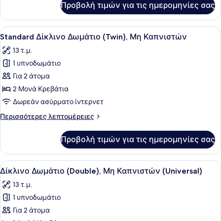
Προβολή τιμών για τις ημερομηνίες σας
Δίκλινο
Δωμάτιο
(Twin),
Προβολή
Ένα δωμάτιο ξενοδοχείου με δύο κρ
8
Μη
Standard Δίκλινο Δωμάτιο (Twin), Μη Καπνιστών
όλων
Καπνιστών
13 τ.μ.
(Riverview)
των
1 υπνοδωμάτιο
φωτογραφιών
για
Για 2 άτομα
Standard
2 Μονά Κρεβάτια
Δίκλινο
Δωρεάν ασύρματο ίντερνετ
Δωμάτιο
Περισσότερες
Περισσότερες λεπτομέρειες
(Twin),
λεπτομέρειες
Μη
για
Προβολή τιμών για τις ημερομηνίες σας
Standard
Καπνιστών
Δίκλινο
Δωμάτιο
Προβολή
Ένα δωμάτιο ξενοδοχείου με ένα κρ
8
(Twin),
Δίκλινο Δωμάτιο (Double), Μη Καπνιστών (Universal)
όλων
Μη
13 τ.μ.
Καπνιστών
των
1 υπνοδωμάτιο
φωτογραφιών
για
Για 2 άτομα