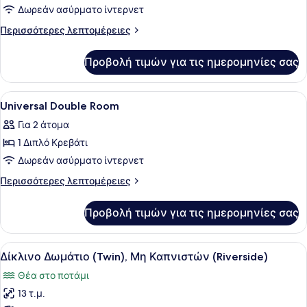
για
Δωρεάν ασύρματο ίντερνετ
Standard
Περισσότερες
Περισσότερες λεπτομέρειες
Twin
λεπτομέρειες
για
Room
Προβολή τιμών για τις ημερομηνίες σας
Standard
Twin
Room
Προβολή
Χρηματοκιβώτιο στο δωμάτιο, κουρ
6
Universal Double Room
όλων
Για 2 άτομα
των
1 Διπλό Κρεβάτι
φωτογραφιών
για
Δωρεάν ασύρματο ίντερνετ
Universal
Περισσότερες
Περισσότερες λεπτομέρειες
Double
λεπτομέρειες
για
Room
Προβολή τιμών για τις ημερομηνίες σας
Universal
Double
Room
Προβολή
Ένα σύγχρονο δωμάτιο ξενοδοχείου 
8
Δίκλινο Δωμάτιο (Twin), Μη Καπνιστών (Riverside)
όλων
Θέα στο ποτάμι
των
13 τ.μ.
φωτογραφιών