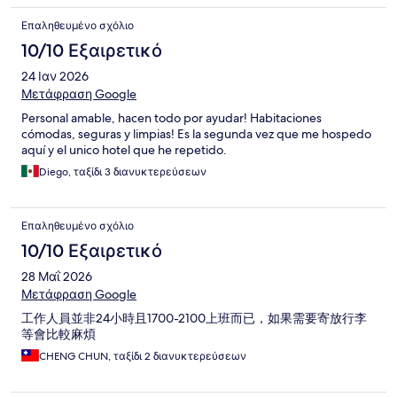
Επαληθευμένο σχόλιο
10/10 Εξαιρετικό
24 Ιαν 2026
Μετάφραση Google
Personal amable, hacen todo por ayudar! Habitaciones
cómodas, seguras y limpias! Es la segunda vez que me hospedo
aquí y el unico hotel que he repetido.
Diego, ταξίδι 3 διανυκτερεύσεων
Επαληθευμένο σχόλιο
10/10 Εξαιρετικό
28 Μαΐ 2026
Μετάφραση Google
工作人員並非24小時且1700-2100上班而已，如果需要寄放行李
等會比較麻煩
CHENG CHUN, ταξίδι 2 διανυκτερεύσεων