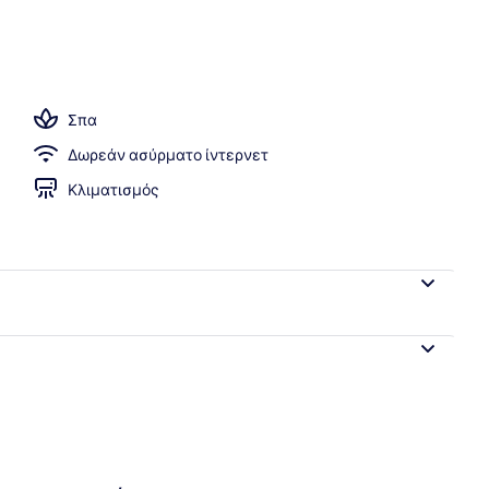
ισίνα, εξωτερική πισίνα, ομπρέλες πισίνας, ξαπλώστρες
Σπα
Δωρεάν ασύρματο ίντερνετ
Κλιματισμός