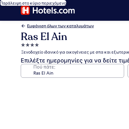
Παράλειψη στο κύριο περιεχόμενο
Εμφάνιση όλων των καταλυμάτων
Ras El Ain
Κατάλυμα
με
Ξενοδοχείο ιδανικό για οικογένειες με σπα και εξωτερικ
4.0
Επιλέξτε ημερομηνίες για να δείτε τιμ
αστέρια
Πού πάτε;
Συλλογή
φωτογραφιών
για
Ras
El
Ain