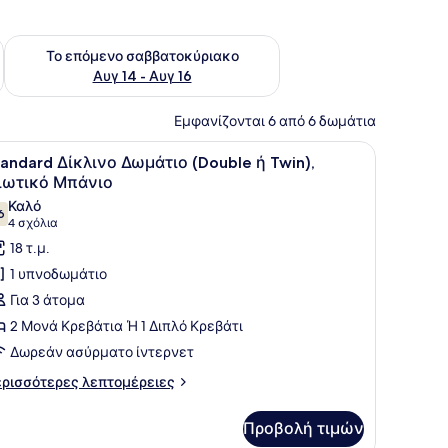
ο σαββατοκύριακο Αυγ 7 - Αυγ 9
Έλεγχος διαθεσιμότητας για το επόμενο σαββατοκύριακο Α
Το επόμενο σαββατοκύριακο
Αυγ 14 - Αυγ 16
Εμφανίζονται 6 από 6 δωμάτια
ε ένα φωτιστικό και ένας τοίχος από τούβλα στο βάθος.
λευκά σεντόνια, μια μπεζ κουβέρτα και ένα κόκκινο μαξιλάρι. Δίπλα στ
ροβολή
Ένα στρωμένο κρεβάτι με προσεγμένο τρόπο
4
tandard Δίκλινο Δωμάτιο (Double ή Twin),
λων
διωτικό Μπάνιο
ων
Καλό
6
ωτογραφιών
7,6 στα 10
(4
4 σχόλια
ια
σχόλια)
18 τ.μ.
tandard
1 υπνοδωμάτιο
ίκλινο
Για 3 άτομα
ωμάτιο
2 Μονά Κρεβάτια Ή 1 Διπλό Κρεβάτι
Double
Δωρεάν ασύρματο ίντερνετ
win),
ρισσότερες
ρισσότερες λεπτομέρειες
πτομέρειες
διωτικό
α
πάνιο
Προβολή τιμών
andard