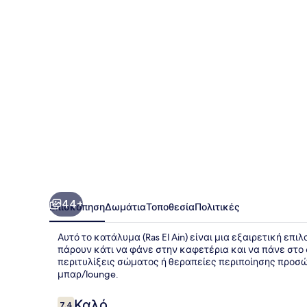
44+
Επισκόπηση
Δωμάτια
Τοποθεσία
Πολιτικές
Αυτό το κατάλυμα (Ras El Ain) είναι μια εξαιρετική επι
πάρουν κάτι να φάνε στην καφετέρια και να πάνε στο
περιτυλίξεις σώματος ή θεραπείες περιποίησης προσώ
μπαρ/lounge.
Σχόλια
Καλό
7,4