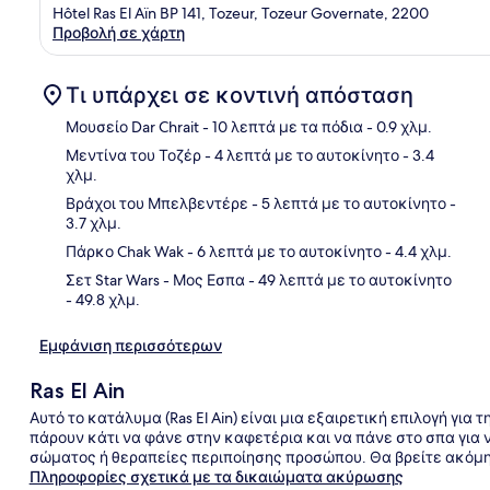
Hôtel Ras El Aïn BP 141, Tozeur, Tozeur Governate, 2200
Προβολή σε χάρτη
Τι υπάρχει σε κοντινή απόσταση
Μουσείο Dar Chrait
- 10 λεπτά με τα πόδια
- 0.9 χλμ.
Μεντίνα του Τοζέρ
- 4 λεπτά με το αυτοκίνητο
- 3.4
χλμ.
Χάρ
Βράχοι του Μπελβεντέρε
- 5 λεπτά με το αυτοκίνητο
-
3.7 χλμ.
Πάρκο Chak Wak
- 6 λεπτά με το αυτοκίνητο
- 4.4 χλμ.
Σετ Star Wars - Μος Εσπα
- 49 λεπτά με το αυτοκίνητο
- 49.8 χλμ.
Εμφάνιση περισσότερων
Ras El Ain
Αυτό το κατάλυμα (Ras El Ain) είναι μια εξαιρετική επιλογή για
πάρουν κάτι να φάνε στην καφετέρια και να πάνε στο σπα για 
σώματος ή θεραπείες περιποίησης προσώπου. Θα βρείτε ακόμη 
Πληροφορίες σχετικά με τα δικαιώματα ακύρωσης