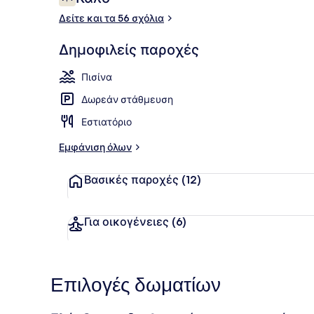
7,4 στα 10
Δείτε και τα 56 σχόλια
Εσωτερική π
Δημοφιλείς παροχές
Πισίνα
Δωρεάν στάθμευση
Εστιατόριο
Εμφάνιση όλων
Βασικές παροχές
(12)
Για οικογένειες
(6)
Επιλογές δωματίων