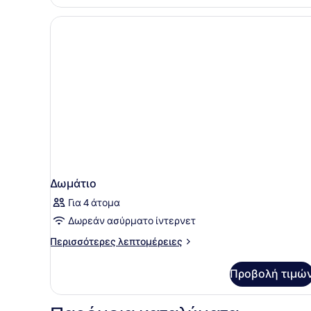
Δωμάτιο
Για 4 άτομα
Δωρεάν ασύρματο ίντερνετ
Περισσότερες
Περισσότερες λεπτομέρειες
λεπτομέρειες
για
Προβολή τιμώ
Δωμάτιο