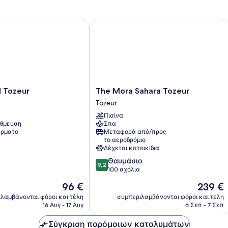
Tozeur
The Mora Sahara Tozeur
The
d Tozeur
The Mora Sahara Tozeur
Mora
Tozeur
Sahara
Πισίνα
Tozeur
θμευση
Σπα
Tozeur
ρματο
Μεταφορά από/προς
το αεροδρόμιο
Δέχεται κατοικίδια
9.2
Θαυμάσιο
9,2
στα
100 σχόλια
10,
Η
Η
96 €
239 €
Θαυμάσιο,
τιμή
τιμή
100
λαμβάνονται φόροι και τέλη
συμπεριλαμβάνονται φόροι και τέλη
είναι
είναι
16 Αυγ - 17 Αυγ
6 Σεπ - 7 Σεπ
σχόλια
96 €
239 €
Σύγκριση παρόμοιων καταλυμάτων