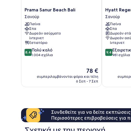
Prama
Hyatt
Prama Sanur Beach Bali
Hyatt Regen
Sanur
Regency
Σανούρ
Σανούρ
Beach
Bali
Πισίνα
Πισίνα
Bali
Σανούρ
Σπα
Σπα
Σανούρ
Δωρεάν ασύρματο
Δωρεάν στά
ίντερνετ
Δωρεάν ασύ
Εστιατόριο
ίντερνετ
8.4
9.4
Πολύ καλό
Εξαιρετι
8,4
9,4
στα
στα
1.004 σχόλια
981 σχόλια
10,
10,
Πολύ
Εξαιρετικό,
Η
78 €
καλό,
981
τιμή
1.004
σχόλια
συμπεριλαμβάνονται φόροι και τέλη
συμπερι
είναι
σχόλια
6 Σεπ - 7 Σεπ
78 €
Συνδεθείτε για να δείτε εκπτώσει
Περισσότερες επιβραβεύσεις για π
Σχετικά με την περιοχή