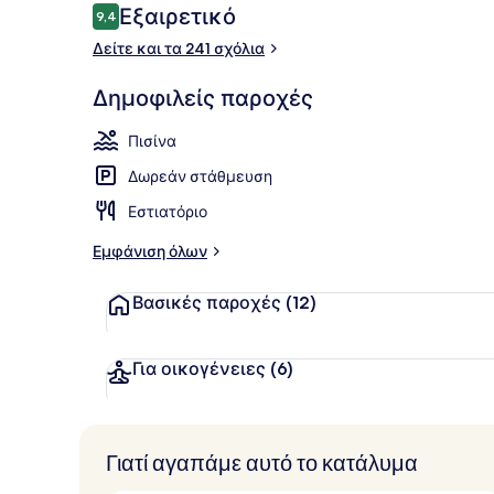
Σχόλια
Εξαιρετικό
9,4
9,4 στα 10
Δείτε και τα 241 σχόλια
Εξωτερικοί 
Δημοφιλείς παροχές
Πισίνα
Δωρεάν στάθμευση
Εστιατόριο
Εμφάνιση όλων
Βασικές παροχές
(12)
Για οικογένειες
(6)
Γιατί αγαπάμε αυτό το κατάλυμα