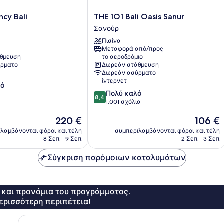
THE
cy Bali
THE 1O1 Bali Oasis Sanur
1O1
Σανούρ
Bali
Πισίνα
Oasis
Μεταφορά από/προς
Sanur
θμευση
το αεροδρόμιο
Σανούρ
ρματο
Δωρεάν στάθμευση
Δωρεάν ασύρματο
ίντερνετ
κό
8.4
Πολύ καλό
8,4
στα
1.001 σχόλια
10,
Η
Η
220 €
106 €
Πολύ
τιμή
τιμή
καλό,
λαμβάνονται φόροι και τέλη
συμπεριλαμβάνονται φόροι και τέλη
είναι
είναι
1.001
8 Σεπ - 9 Σεπ
2 Σεπ - 3 Σεπ
220 €
106 €
σχόλια
Σύγκριση παρόμοιων καταλυμάτων
ς και προνόμια του προγράμματος.
ερισσότερη περιπέτεια!