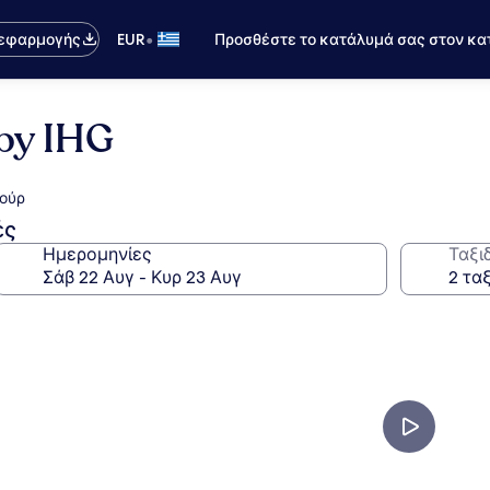
•
 εφαρμογής
EUR
Προσθέστε το κατάλυμά σας στον κα
 by IHG
νούρ
ές
Ημερομηνίες
Ταξι