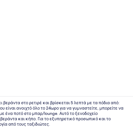
Creator vid
τει βεράντα στο ρετιρέ και βρίσκεται 5 λεπτά με τα πόδια από:
υ είναι ανοιχτό όλο το 24ωρο για να γυμναστείτε, μπορείτε να
με ένα ποτό στο μπαρ/lounge. Αυτό το ξενοδοχείο
Σημείο ενδ
 βεράντα και κήπο. Για το εξυπηρετικό προσωπικό και το
γία από τους ταξιδιώτες.