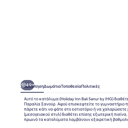
Sanur
by
IHG
49+
Επισκόπηση
Δωμάτια
Τοποθεσία
Πολιτικές
Αυτό το κατάλυμα (Holiday Inn Bali Sanur by IHG) διαθέ
Παραλία Σανούρ. Αφού επισκεφτείτε το γυμναστήριο πο
πάρετε κάτι να φάτε στο εστιατόριο ή να χαλαρώσετε 
(μεσογειακού στυλ) διαθέτει επίσης εξωτερική πισίνα,
πρωινό τα καταλύματα λαμβάνουν εξαιρετική βαθμολο