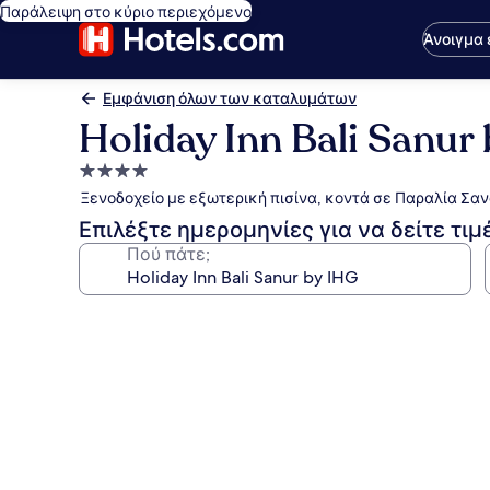
Παράλειψη στο κύριο περιεχόμενο
Άνοιγμα
Εμφάνιση όλων των καταλυμάτων
Holiday Inn Bali Sanur
Κατάλυμα
με
Ξενοδοχείο με εξωτερική πισίνα, κοντά σε Παραλία Σα
4.0
Επιλέξτε ημερομηνίες για να δείτε τιμ
αστέρια
Πού πάτε;
Συλλογή
φωτογραφιών
για
Holiday
Inn
Bali