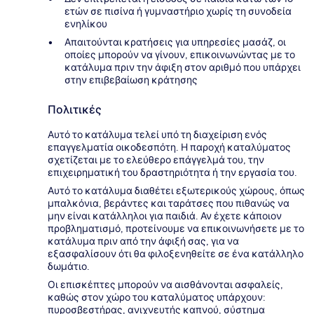
ετών σε πισίνα ή γυμναστήριο χωρίς τη συνοδεία
ενηλίκου
Απαιτούνται κρατήσεις για υπηρεσίες μασάζ, οι
οποίες μπορούν να γίνουν, επικοινωνώντας με το
κατάλυμα πριν την άφιξη στον αριθμό που υπάρχει
στην επιβεβαίωση κράτησης
Πολιτικές
Αυτό το κατάλυμα τελεί υπό τη διαχείριση ενός
επαγγελματία οικοδεσπότη. Η παροχή καταλύματος
σχετίζεται με το ελεύθερο επάγγελμά του, την
επιχειρηματική του δραστηριότητα ή την εργασία του.
Αυτό το κατάλυμα διαθέτει εξωτερικούς χώρους, όπως
μπαλκόνια, βεράντες και ταράτσες που πιθανώς να
μην είναι κατάλληλοι για παιδιά. Αν έχετε κάποιον
προβληματισμό, προτείνουμε να επικοινωνήσετε με το
κατάλυμα πριν από την άφιξή σας, για να
εξασφαλίσουν ότι θα φιλοξενηθείτε σε ένα κατάλληλο
δωμάτιο.
Οι επισκέπτες μπορούν να αισθάνονται ασφαλείς,
καθώς στον χώρο του καταλύματος υπάρχουν:
πυροσβεστήρας, ανιχνευτής καπνού, σύστημα