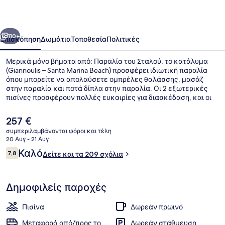
Marina
Beach
οηγούμενο
Επόμενο
110+
Επισκόπηση
Δωμάτια
Τοποθεσία
Πολιτικές
Μερικά μόνο βήματα από: Παραλία του Σταλού, το κατάλυμα
(Giannoulis – Santa Marina Beach) προσφέρει ιδιωτική παραλία
όπου μπορείτε να απολαύσετε ομπρέλες θαλάσσης, μασάζ
στην παραλία και ποτά δίπλα στην παραλία. Οι 2 εξωτερικές
πισίνες προσφέρουν πολλές ευκαιρίες για διασκέδαση, και οι
επισκέπτες μπορούν επίσης να επωφεληθούν από παροχές
όπως γυμναστήριο. Το εστιατόριο (Azzuro A' la Carte), ένα από τα
Η
257 €
4 εστιατόρια, σερβίρει μεσογειακή κουζίνα και είναι ανοικτό
τρέχουσα
συμπεριλαμβάνονται φόροι και τέλη
για βραδινό. Άλλες παροχές που προσφέρονται σε αυτό το
τιμή
20 Αυγ - 21 Αυγ
ξενοδοχείο (πολυτελείας) είναι 3 μπαρ/lounge, βεράντα στο
Ιδιωτική παραλία, ξαπλώστρες (σε
είναι
Σχόλια
ρετιρέ και δωρεάν κλαμπ για παιδιά.
Καλό
7,8
Δείτε και τα 209 σχόλια
257 €
7,8 στα 10
Δημοφιλείς παροχές
Πισίνα
Δωρεάν πρωινό
Μεταφορά από/προς το
Δωρεάν στάθμευση