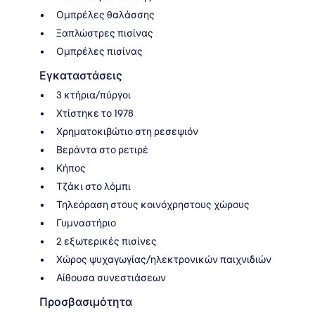
Ομπρέλες θαλάσσης
Ξαπλώστρες πισίνας
Ομπρέλες πισίνας
Εγκαταστάσεις
3 κτήρια/πύργοι
Χτίστηκε το 1978
Χρηματοκιβώτιο στη ρεσεψιόν
Βεράντα στο ρετιρέ
Κήπος
Τζάκι στο λόμπι
Τηλεόραση στους κοινόχρηστους χώρους
Γυμναστήριο
2 εξωτερικές πισίνες
Χώρος ψυχαγωγίας/ηλεκτρονικών παιχνιδιών
Αίθουσα συνεστιάσεων
Προσβασιμότητα