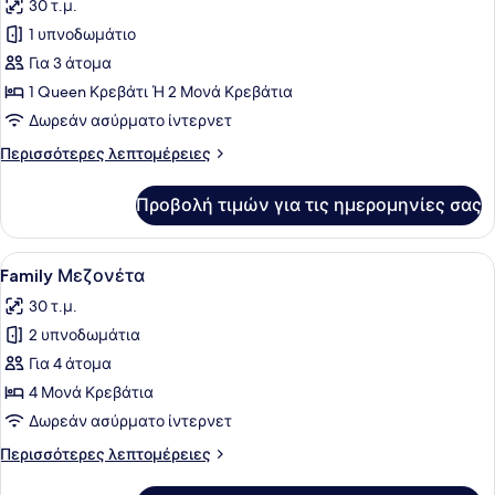
30 τ.μ.
Sea
των
View)
1 υπνοδωμάτιο
φωτογραφιών
για
Για 3 άτομα
Superior
1 Queen Κρεβάτι Ή 2 Μονά Κρεβάτια
Δίκλινο
Δωρεάν ασύρματο ίντερνετ
Δωμάτιο
Περισσότερες
Περισσότερες λεπτομέρειες
(Double)
λεπτομέρειες
(Direct
για
Προβολή τιμών για τις ημερομηνίες σας
Superior
pool
Δίκλινο
Access)
Δωμάτιο
Προβολή
Ένα δωμάτιο ξενοδοχείου με ένα κρ
9
(Double)
Family Μεζονέτα
όλων
(Direct
30 τ.μ.
pool
των
Access)
2 υπνοδωμάτια
φωτογραφιών
για
Για 4 άτομα
Family
4 Μονά Κρεβάτια
Μεζονέτα
Δωρεάν ασύρματο ίντερνετ
Περισσότερες
Περισσότερες λεπτομέρειες
λεπτομέρειες
για