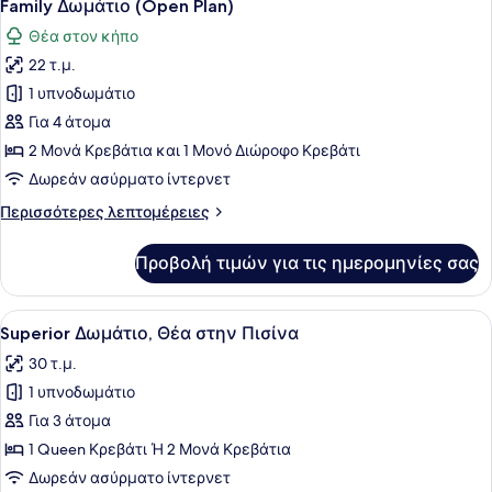
7
Μονό
Family Δωμάτιο (Open Plan)
όλων
Κρεβάτι,
Θέα στον κήπο
Θέα
των
στον
22 τ.μ.
φωτογραφιών
Κήπο
για
1 υπνοδωμάτιο
Family
Για 4 άτομα
Δωμάτιο
2 Μονά Κρεβάτια και 1 Μονό Διώροφο Κρεβάτι
(Open
Δωρεάν ασύρματο ίντερνετ
Plan)
Περισσότερες
Περισσότερες λεπτομέρειες
λεπτομέρειες
για
Προβολή τιμών για τις ημερομηνίες σας
Family
Δωμάτιο
(Open
Προβολή
Ένας χώρος δίπλα στην πισίνα με έ
8
Plan)
Superior Δωμάτιο, Θέα στην Πισίνα
όλων
30 τ.μ.
των
1 υπνοδωμάτιο
φωτογραφιών
για
Για 3 άτομα
Superior
1 Queen Κρεβάτι Ή 2 Μονά Κρεβάτια
Δωμάτιο,
Δωρεάν ασύρματο ίντερνετ