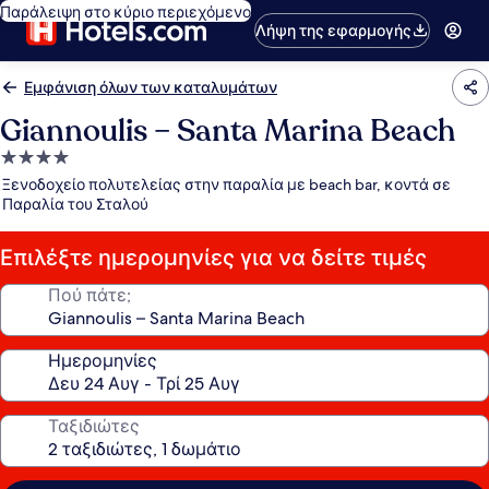
Παράλειψη στο κύριο περιεχόμενο
Λήψη της εφαρμογής
Εμφάνιση όλων των καταλυμάτων
Giannoulis – Santa Marina Beach
Κατάλυμα
με
Ξενοδοχείο πολυτελείας στην παραλία με beach bar, κοντά σε
4.0
Παραλία του Σταλού
αστέρια
Επιλέξτε ημερομηνίες για να δείτε τιμές
Πού πάτε;
Ημερομηνίες
Ταξιδιώτες