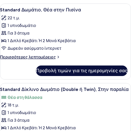
Θέα
Προβολή
Ένα μπαλκόνι με θέα σε μια πισίνα,
11
στον
Standard Δωμάτιο, Θέα στην Πισίνα
όλων
Κήπο
22 τ.μ.
των
1 υπνοδωμάτιο
φωτογραφιών
για
Για 3 άτομα
Standard
1 Διπλό Κρεβάτι Ή 2 Μονά Κρεβάτια
Δωμάτιο,
Δωρεάν ασύρματο ίντερνετ
Θέα
Περισσότερες
Περισσότερες λεπτομέρειες
στην
λεπτομέρειες
Πισίνα
για
Προβολή τιμών για τις ημερομηνίες σας
Standard
Δωμάτιο,
Θέα
Προβολή
Ένα δωμάτιο ξενοδοχείου με ένα κρ
10
στην
Standard Δίκλινο Δωμάτιο (Double ή Twin), Στην παραλία
όλων
Πισίνα
Θέα στη θάλασσα
των
18 τ.μ.
φωτογραφιών
για
1 υπνοδωμάτιο
Standard
Για 3 άτομα
Δίκλινο
1 Διπλό Κρεβάτι Ή 2 Μονά Κρεβάτια