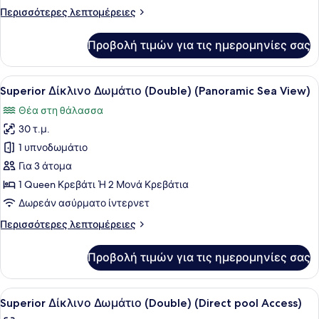
Θέα
Περισσότερες
Περισσότερες λεπτομέρειες
στην
λεπτομέρειες
Πισίνα
για
Προβολή τιμών για τις ημερομηνίες σας
Superior
Δωμάτιο,
Θέα
Προβολή
Ένα μπαλκόνι με θέα στην πισίνα, 
7
στην
Superior Δίκλινο Δωμάτιο (Double) (Panoramic Sea View)
όλων
Πισίνα
Θέα στη θάλασσα
των
30 τ.μ.
φωτογραφιών
για
1 υπνοδωμάτιο
Superior
Για 3 άτομα
Δίκλινο
1 Queen Κρεβάτι Ή 2 Μονά Κρεβάτια
Δωμάτιο
Δωρεάν ασύρματο ίντερνετ
(Double)
Περισσότερες
Περισσότερες λεπτομέρειες
(Panoramic
λεπτομέρειες
Sea
για
Προβολή τιμών για τις ημερομηνίες σας
View)
Superior
Δίκλινο
Δωμάτιο
Προβολή
Ένας εξωτερικός χώρος με καθίσματ
10
(Double)
Superior Δίκλινο Δωμάτιο (Double) (Direct pool Access)
όλων
(Panoramic