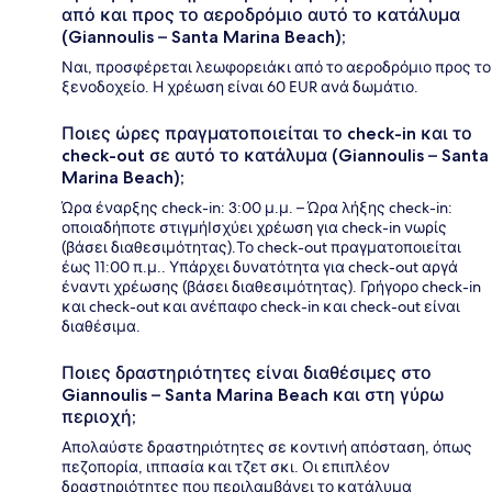
από και προς το αεροδρόμιο αυτό το κατάλυμα
(Giannoulis – Santa Marina Beach);
Ναι, προσφέρεται λεωφορειάκι από το αεροδρόμιο προς το
ξενοδοχείο. Η χρέωση είναι 60 EUR ανά δωμάτιο.
Ποιες ώρες πραγματοποιείται το check-in και το
check-out σε αυτό το κατάλυμα (Giannoulis – Santa
Marina Beach);
Ώρα έναρξης check-in: 3:00 μ.μ. – Ώρα λήξης check-in:
οποιαδήποτε στιγμήΙσχύει χρέωση για check-in νωρίς
(βάσει διαθεσιμότητας).Το check-out πραγματοποιείται
έως 11:00 π.μ.. Υπάρχει δυνατότητα για check-out αργά
έναντι χρέωσης (βάσει διαθεσιμότητας). Γρήγορο check-in
και check-out και ανέπαφο check-in και check-out είναι
διαθέσιμα.
Ποιες δραστηριότητες είναι διαθέσιμες στο
Giannoulis – Santa Marina Beach και στη γύρω
περιοχή;
Απολαύστε δραστηριότητες σε κοντινή απόσταση, όπως
πεζοπορία, ιππασία και τζετ σκι. Οι επιπλέον
δραστηριότητες που περιλαμβάνει το κατάλυμα