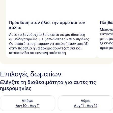
Πρόσβαση στον ήλιο, την άμμο και τον
Πληθώ
κόλπο
Μεσογει
εστιατό
Αυτό το ξενοδοχείο βρίσκεται σε μια ιδιωτική
μπουφές
αμμώδη παραλία, με ξαπλώστρες και ομπρέλες.
ξεκινήσ
Οι επισκέπτες μπορούν να απολαύσουν μασάζ
προσφέρ
στην παραλία ή να δοκιμάσουν τζετ σκι και
ιστιοσανίδα σε κοντινή απόσταση.
Επιλογές δωματίων
Ελέγξτε τη διαθεσιμότητα για αυτές τις
ημερομηνίες
Έλεγχος διαθεσιμότητας για απόψε Αυγ 10 - Αυγ 11
Έλεγχος διαθεσιμότητας για α
Απόψε
Αύριο
Αυγ 10 - Αυγ 11
Αυγ 11 - Αυγ 12