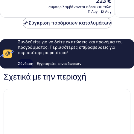
223 €
Άριστο,
566
τιμή
120
συμπεριλαμβάνονται φόροι και τέλη
σχόλια
είναι
11 Αυγ - 12 Αυγ
σχόλια
223 €
Σύγκριση παρόμοιων καταλυμάτων
Συνδεθείτε για να δείτε εκπτώσεις και προνόμια του
προγράμματος. Περισσότερες επιβραβεύσεις για
περισσότερη περιπέτεια!
Σύνδεση
Εγγραφείτε, είναι δωρεάν
Σχετικά με την περιοχή