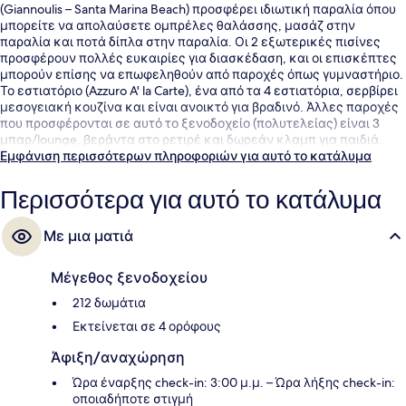
(Giannoulis – Santa Marina Beach) προσφέρει ιδιωτική παραλία όπου
μπορείτε να απολαύσετε ομπρέλες θαλάσσης, μασάζ στην
παραλία και ποτά δίπλα στην παραλία. Οι 2 εξωτερικές πισίνες
προσφέρουν πολλές ευκαιρίες για διασκέδαση, και οι επισκέπτες
μπορούν επίσης να επωφεληθούν από παροχές όπως γυμναστήριο.
Το εστιατόριο (Azzuro A' la Carte), ένα από τα 4 εστιατόρια, σερβίρει
μεσογειακή κουζίνα και είναι ανοικτό για βραδινό. Άλλες παροχές
που προσφέρονται σε αυτό το ξενοδοχείο (πολυτελείας) είναι 3
μπαρ/lounge, βεράντα στο ρετιρέ και δωρεάν κλαμπ για παιδιά.
Εμφάνιση περισσότερων πληροφοριών για αυτό το κατάλυμα
Περισσότερα για αυτό το κατάλυμα
Με μια ματιά
Μέγεθος ξενοδοχείου
212 δωμάτια
Εκτείνεται σε 4 ορόφους
Άφιξη/αναχώρηση
Ώρα έναρξης check-in: 3:00 μ.μ. – Ώρα λήξης check-in:
οποιαδήποτε στιγμή