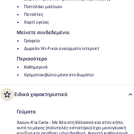
Πιστολάκι μαλλιών
Πετσέτες
Χαρτί υγείας
Μείνετε συνδεδεμένοι
Γραφείο
Δωρεάν Wi-Fi και ενσύρματο ίντερνετ
Περισσότερα
Καθημερινά
Χρηματοκιβώτιο μέσα στο δωμάτιο
Ειδικά χαρακτηριστικά
Γεύματα
Azzuro A' la Carte - Με θέα στη θάλασσα και στον κήπο,
αυτό το μέρος (πολυτελές εστιατόριο) έχει μεσογειακή
κουζίνα και σερβίρει μόνο βραδινό. Ανοιχτό καθημερινά