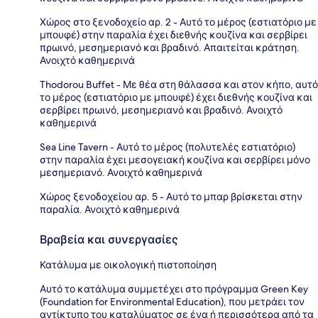
Χώρος στο ξενοδοχείο αρ. 2 - Αυτό το μέρος (εστιατόριο με
μπουφέ) στην παραλία έχει διεθνής κουζίνα και σερβίρει
πρωινό, μεσημεριανό και βραδινό. Απαιτείται κράτηση.
Ανοιχτό καθημερινά
Thodorou Buffet - Με θέα στη θάλασσα και στον κήπο, αυτό
το μέρος (εστιατόριο με μπουφέ) έχει διεθνής κουζίνα και
σερβίρει πρωινό, μεσημεριανό και βραδινό. Ανοιχτό
καθημερινά
Sea Line Tavern - Αυτό το μέρος (πολυτελές εστιατόριο)
στην παραλία έχει μεσογειακή κουζίνα και σερβίρει μόνο
μεσημεριανό. Ανοιχτό καθημερινά
Χώρος ξενοδοχείου αρ. 5 - Αυτό το μπαρ βρίσκεται στην
παραλία. Ανοιχτό καθημερινά
Βραβεία και συνεργασίες
Κατάλυμα με οικολογική πιστοποίηση
Αυτό το κατάλυμα συμμετέχει στο πρόγραμμα Green Key
(Foundation for Environmental Education), που μετράει τον
αντίκτυπο του καταλύματος σε ένα ή περισσότερα από τα